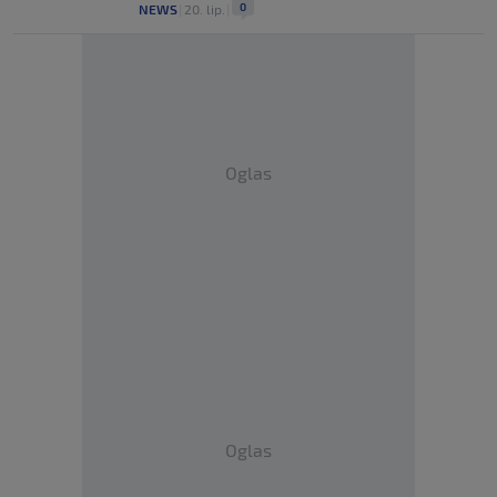
0
NEWS
|
20. lip.
|
Oglas
Oglas