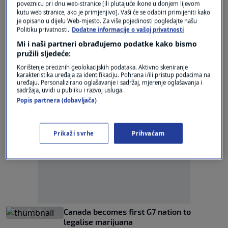
poveznicu pri dnu web-stranice [ili plutajuće ikone u donjem lijevom
boost tourism
kutu web stranice, ako je primjenjivo]. Vaši će se odabiri primijeniti kako
0
NEWS
|
20. stu.
|
je opisano u dijelu Web-mjesto. Za više pojedinosti pogledajte našu
Politiku privatnosti.
Dodatne informacije o vašoj privatnosti
Croatian police bust organised crime ring
Mi i naši partneri obrađujemo podatke kako bismo
in major operation
pružili sljedeće:
0
NEWS
|
6. srp.
|
Korištenje preciznih geolokacijskih podataka. Aktivno skeniranje
karakteristika uređaja za identifikaciju. Pohrana i/ili pristup podacima na
uređaju. Personalizirano oglašavanje i sadržaj, mjerenje oglašavanja i
sadržaja, uvidi u publiku i razvoj usluga.
Popis partnera (dobavljača)
Prikaži svrhe
Prihvaćam
Oglas
Canada becomes first G7 nation to
legalise marijuana