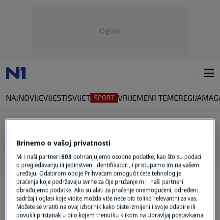
Oglas
NAJNOVIJE
VIJESTI
SVIJET
VRIJEME
N1 TEME
REGIJA
MAG
Brinemo o vašoj privatnosti
MARIJUANA
Mi i naši partneri
603
pohranjujemo osobne podatke, kao što su podaci
o pregledavanju ili jedinstveni identifikatori, i pristupamo im na vašem
Miro Bulj pleads for the legalisation of
uređaju. Odabirom opcije Prihvaćam omogućit ćete tehnologije
marijuana: 'Believe me, tourism in Croatia
praćenja koje podržavaju svrhe za čije pružanje mi i naši partneri
would flourish'
obrađujemo podatke. Ako su alati za praćenje onemogućeni, određeni
0
NEWS
|
5. pro.
|
sadržaj i oglasi koje vidite možda više neće biti toliko relevantni za vas.
Možete se vratiti na ovaj izbornik kako biste izmijenili svoje odabire ili
povukli pristanak u bilo kojem trenutku klikom na Upravljaj postavkama
North Macedonia to legalise marijuana to