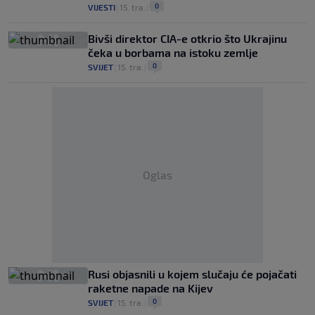
0
VIJESTI
|
15. tra.
|
Bivši direktor CIA-e otkrio što Ukrajinu
čeka u borbama na istoku zemlje
0
SVIJET
|
15. tra.
|
Oglas
Rusi objasnili u kojem slučaju će pojačati
raketne napade na Kijev
0
SVIJET
|
15. tra.
|