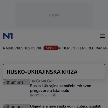
Oglas
NAJNOVIJE
VIJESTI
SVIJET
VRIJEME
N1 TEME
REGIJA
MAG
RUSKO-UKRAJINSKA KRIZA
TREĆA SREĆA?
Rusija i Ukrajina započele mirovne
pregovore u Istanbulu
2
SVIJET
|
23. srp.
|
Objavljeni novi ruski vojni gubici, izgubili