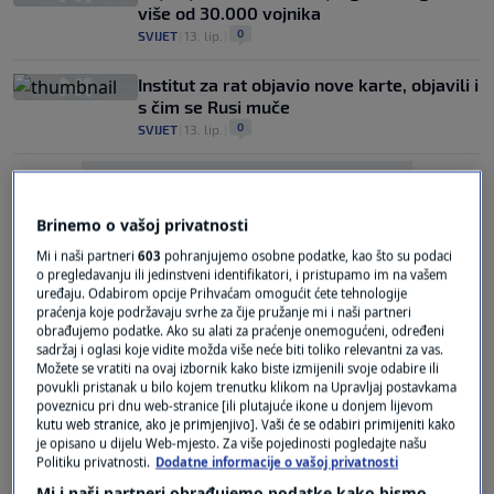
više od 30.000 vojnika
0
SVIJET
|
13. lip.
|
Institut za rat objavio nove karte, objavili i
s čim se Rusi muče
0
SVIJET
|
13. lip.
|
Brinemo o vašoj privatnosti
Mi i naši partneri
603
pohranjujemo osobne podatke, kao što su podaci
o pregledavanju ili jedinstveni identifikatori, i pristupamo im na vašem
uređaju. Odabirom opcije Prihvaćam omogućit ćete tehnologije
Oglas
praćenja koje podržavaju svrhe za čije pružanje mi i naši partneri
obrađujemo podatke. Ako su alati za praćenje onemogućeni, određeni
sadržaj i oglasi koje vidite možda više neće biti toliko relevantni za vas.
Možete se vratiti na ovaj izbornik kako biste izmijenili svoje odabire ili
povukli pristanak u bilo kojem trenutku klikom na Upravljaj postavkama
poveznicu pri dnu web-stranice [ili plutajuće ikone u donjem lijevom
kutu web stranice, ako je primjenjivo]. Vaši će se odabiri primijeniti kako
je opisano u dijelu Web-mjesto. Za više pojedinosti pogledajte našu
Obavještajci objavili što će biti ključno u
Politiku privatnosti.
Dodatne informacije o vašoj privatnosti
sljedećim mjesecima rata
Mi i naši partneri obrađujemo podatke kako bismo