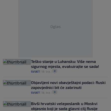
Oglas
Teško stanje u Luhansku: Više nema
sigurnog mjesta, evakuirajte se sada!
0
SVIJET
|
18. tra.
|
Objavljeni novi obavještajni podaci: Ruski
zapovjednici bit će zabrinuti
0
SVIJET
|
18. tra.
|
Bivši hrvatski veleposlanik u Moskvi
objasnio koji je sada glavni cilj Rusije