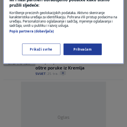
0
SVIJET
|
13. lip.
|
pružili sljedeće:
Korištenje preciznih geolokacijskih podataka. Aktivno skeniranje
Iscrpljeni ruski vojnici: "Suočavamo se s
karakteristika uređaja za identifikaciju. Pohrana i/ili pristup podacima na
glađu i hladnoćom, želimo odmor..."
uređaju. Personalizirano oglašavanje i sadržaj, mjerenje oglašavanja i
0
SVIJET
|
7. lip.
|
sadržaja, uvidi u publiku i razvoj usluga.
Popis partnera (dobavljača)
Vojni analitičar otkrio koja je najveća
strateška greška koju su Rusi napravili
0
Prikaži svrhe
Prihvaćam
VIJESTI
|
25. tra.
|
Ovo je sljedeća Putinova meta? Stižu
oštre poruke iz Kremlja
0
SVIJET
|
25. tra.
|
Oglas