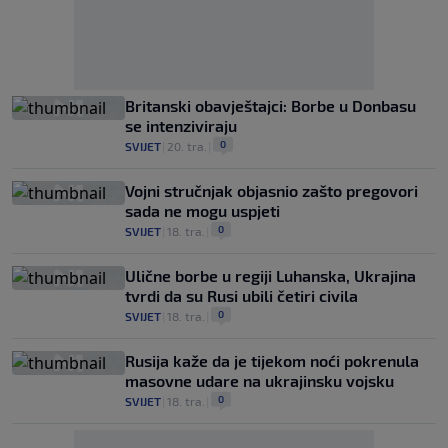
Britanski obavještajci: Borbe u Donbasu
se intenziviraju
0
SVIJET
|
20. tra.
|
Vojni stručnjak objasnio zašto pregovori
sada ne mogu uspjeti
0
SVIJET
|
18. tra.
|
Ulične borbe u regiji Luhanska, Ukrajina
tvrdi da su Rusi ubili četiri civila
0
SVIJET
|
18. tra.
|
Rusija kaže da je tijekom noći pokrenula
masovne udare na ukrajinsku vojsku
0
SVIJET
|
18. tra.
|