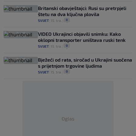
Britanski obavještajci: Rusi su pretrpjeli
štetu na dva ključna plovila
0
SVIJET
|
15. tra.
|
VIDEO Ukrajinci objavili snimku: Kako
oklopni transporter uništava ruski tenk
0
SVIJET
|
15. tra.
|
Bježeći od rata, siročad u Ukrajini suočena
s prijetnjom trgovine ljudima
0
SVIJET
|
15. tra.
|
Oglas