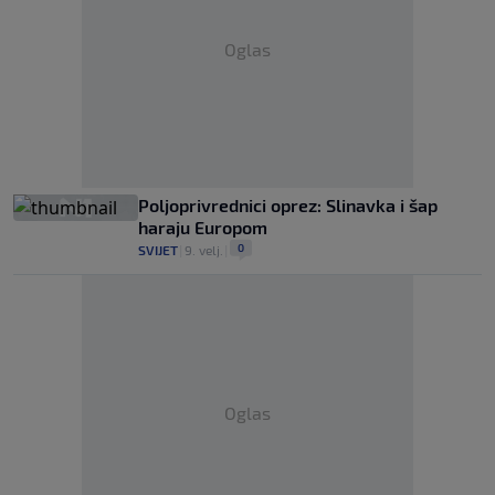
Oglas
Poljoprivrednici oprez: Slinavka i šap
haraju Europom
0
SVIJET
|
9. velj.
|
Oglas