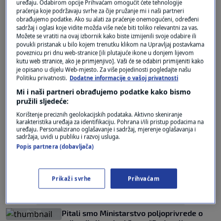
uređaju. Odabirom opcije Prihvaćam omogućit ćete tehnologije
Dva bivša granična prijelaza postala su
praćenja koje podržavaju svrhe za čije pružanje mi i naši partneri
kontrolne točke
obrađujemo podatke. Ako su alati za praćenje onemogućeni, određeni
0
VIJESTI
|
15. tra.
|
sadržaj i oglasi koje vidite možda više neće biti toliko relevantni za vas.
Možete se vratiti na ovaj izbornik kako biste izmijenili svoje odabire ili
povukli pristanak u bilo kojem trenutku klikom na Upravljaj postavkama
U borbi protiv slinavke i šapa: Što se
poveznicu pri dnu web-stranice [ili plutajuće ikone u donjem lijevom
mijenja za stočare?
kutu web stranice, ako je primjenjivo]. Vaši će se odabiri primijeniti kako
0
VIJESTI
|
9. tra.
|
je opisano u dijelu Web-mjesto. Za više pojedinosti pogledajte našu
Politiku privatnosti.
Dodatne informacije o vašoj privatnosti
Mi i naši partneri obrađujemo podatke kako bismo
pružili sljedeće:
Korištenje preciznih geolokacijskih podataka. Aktivno skeniranje
karakteristika uređaja za identifikaciju. Pohrana i/ili pristup podacima na
uređaju. Personalizirano oglašavanje i sadržaj, mjerenje oglašavanja i
sadržaja, uvidi u publiku i razvoj usluga.
Oglas
Popis partnera (dobavljača)
Prikaži svrhe
Prihvaćam
Pitali smo Ministarstvo poljoprivrede o