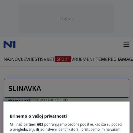
Oglas
NAJNOVIJE
VIJESTI
SVIJET
VRIJEME
N1 TEME
REGIJA
MAG
SLINAVKA
EVO I NA KOLIKO
U borbi protiv slinavke i šapa Mađarska
zabranila uvoz papkara iz RH!
Brinemo o vašoj privatnosti
0
EKONOMIJA
|
14. svi.
|
Mi i naši partneri
603
pohranjujemo osobne podatke, kao što su podaci
o pregledavanju ili jedinstveni identifikatori, i pristupamo im na vašem
Nova naredba o sprječavanju slinavke!