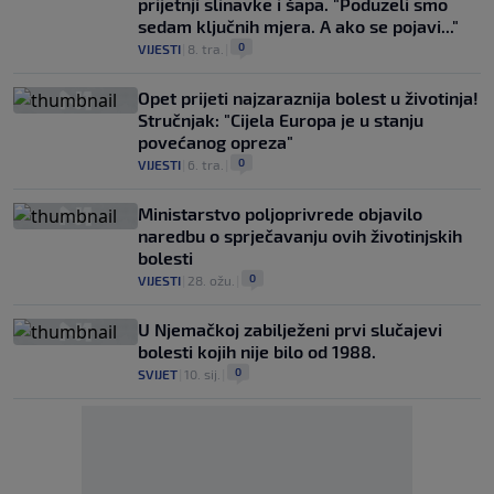
prijetnji slinavke i šapa. "Poduzeli smo
sedam ključnih mjera. A ako se pojavi..."
0
VIJESTI
|
8. tra.
|
Opet prijeti najzaraznija bolest u životinja!
Stručnjak: "Cijela Europa je u stanju
povećanog opreza"
0
VIJESTI
|
6. tra.
|
Ministarstvo poljoprivrede objavilo
naredbu o sprječavanju ovih životinjskih
bolesti
0
VIJESTI
|
28. ožu.
|
U Njemačkoj zabilježeni prvi slučajevi
bolesti kojih nije bilo od 1988.
0
SVIJET
|
10. sij.
|