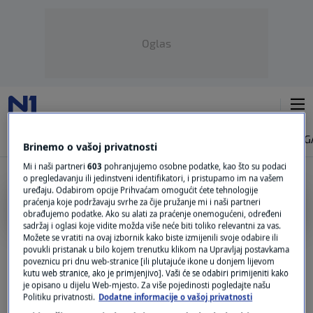
Oglas
NAJNOVIJE
VIJESTI
SVIJET
VRIJEME
N1 TEME
REGIJA
MAG
Brinemo o vašoj privatnosti
Mi i naši partneri
603
pohranjujemo osobne podatke, kao što su podaci
o pregledavanju ili jedinstveni identifikatori, i pristupamo im na vašem
uređaju. Odabirom opcije Prihvaćam omogućit ćete tehnologije
praćenja koje podržavaju svrhe za čije pružanje mi i naši partneri
TKO JE TO REKAO
obrađujemo podatke. Ako su alati za praćenje onemogućeni, određeni
sadržaj i oglasi koje vidite možda više neće biti toliko relevantni za vas.
N1 kviz / Tko je to rekao?
Možete se vratiti na ovaj izbornik kako biste izmijenili svoje odabire ili
povukli pristanak u bilo kojem trenutku klikom na Upravljaj postavkama
3
LIFESTYLE
|
1. tra.
|
poveznicu pri dnu web-stranice [ili plutajuće ikone u donjem lijevom
kutu web stranice, ako je primjenjivo]. Vaši će se odabiri primijeniti kako
je opisano u dijelu Web-mjesto. Za više pojedinosti pogledajte našu
Politiku privatnosti.
Dodatne informacije o vašoj privatnosti