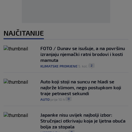
NAJČITANIJE
FOTO / Dunav se isušuje, a na površinu
izranjaju njemački ratni brodovi i kosti
mamuta
2
KLIMATSKE PROMJENE
5. kol.
|
|
Auto koji stoji na suncu ne hladi se
najbrže klimom, nego postupkom koji
traje petnaest sekundi
0
AUTO
prije 10 h
|
|
Japanke nisu uvijek najbolji izbor:
Stručnjaci otkrivaju koja je ljetna obuća
bolja za stopala