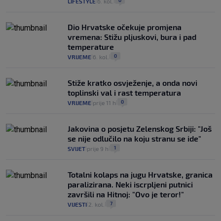
0
LIFESTYLE
6. kol.
|
|
Dio Hrvatske očekuje promjena
vremena: Stižu pljuskovi, bura i pad
temperature
0
VRIJEME
6. kol.
|
|
Stiže kratko osvježenje, a onda novi
toplinski val i rast temperatura
0
VRIJEME
prije 11 h
|
|
Jakovina o posjetu Zelenskog Srbiji: "Još
se nije odlučilo na koju stranu se ide"
1
SVIJET
prije 9 h
|
|
Totalni kolaps na jugu Hrvatske, granica
paralizirana. Neki iscrpljeni putnici
završili na Hitnoj: "Ovo je teror!"
7
VIJESTI
2. kol.
|
|