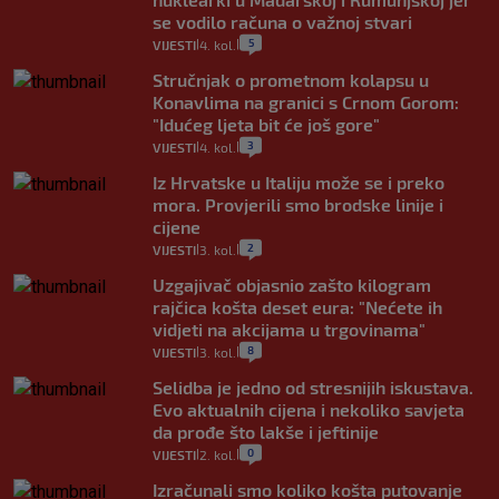
se vodilo računa o važnoj stvari
5
VIJESTI
4. kol.
|
|
Stručnjak o prometnom kolapsu u
Konavlima na granici s Crnom Gorom:
"Idućeg ljeta bit će još gore"
3
VIJESTI
4. kol.
|
|
Iz Hrvatske u Italiju može se i preko
mora. Provjerili smo brodske linije i
cijene
2
VIJESTI
3. kol.
|
|
Uzgajivač objasnio zašto kilogram
rajčica košta deset eura: "Nećete ih
vidjeti na akcijama u trgovinama"
8
VIJESTI
3. kol.
|
|
Selidba je jedno od stresnijih iskustava.
Evo aktualnih cijena i nekoliko savjeta
da prođe što lakše i jeftinije
0
VIJESTI
2. kol.
|
|
Izračunali smo koliko košta putovanje