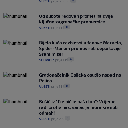
0
VIJESTI
prije 53 min
|
|
Od subote redovan promet na dvije
ključne zagrebačke prometnice
0
VIJESTI
prije 1 h
|
|
Bijela kuća razbjesnila fanove Marvela,
Spider-Manom promovirali deportacije:
Sramim se!
0
SHOWBIZ
prije 1 h
|
|
Gradonačelnik Osijeka osudio napad na
Pejina
0
VIJESTI
prije 1 h
|
|
Bušić iz "Gospić je naš dom": Vrijeme
radi protiv nas, sanacija mora krenuti
odmah!
0
VIJESTI
prije 2 h
|
|