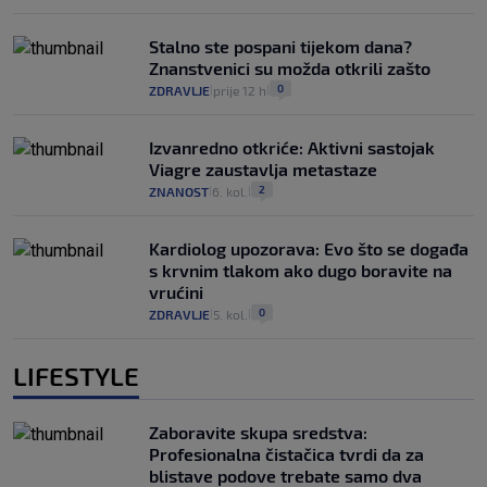
Stalno ste pospani tijekom dana?
Znanstvenici su možda otkrili zašto
0
ZDRAVLJE
prije 12 h
|
|
Izvanredno otkriće: Aktivni sastojak
Viagre zaustavlja metastaze
2
ZNANOST
6. kol.
|
|
Kardiolog upozorava: Evo što se događa
s krvnim tlakom ako dugo boravite na
vrućini
0
ZDRAVLJE
5. kol.
|
|
LIFESTYLE
Zaboravite skupa sredstva:
Profesionalna čistačica tvrdi da za
blistave podove trebate samo dva