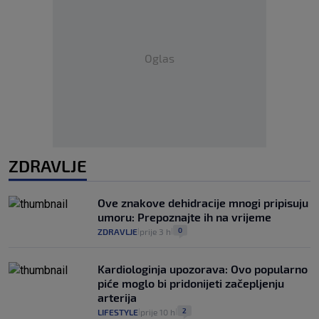
Oglas
ZDRAVLJE
Ove znakove dehidracije mnogi pripisuju
umoru: Prepoznajte ih na vrijeme
0
ZDRAVLJE
prije 3 h
|
|
Kardiologinja upozorava: Ovo popularno
piće moglo bi pridonijeti začepljenju
arterija
2
LIFESTYLE
prije 10 h
|
|