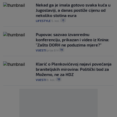
Nekad ga je imala gotovo svaka kuća u
Jugoslaviji, a danas postiže cijenu od
nekoliko stotina eura
0
LIFESTYLE
5. kol.
|
|
Pupovac sazvao izvanrednu
konferenciju, prikazan i video iz Knina:
"Zašto DORH ne poduzima mjere?"
14
VIJESTI
prije 8 h
|
|
Klarić o Plenkovićevoj najavi povećanja
braniteljskih mirovina: Politički bod za
Možemo, ne za HDZ
18
VIJESTI
6. kol.
|
|