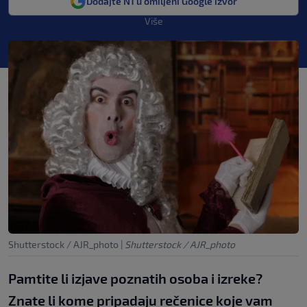
Dodajte N1 u omiljeni Google izvor
Više
Shutterstock / AJR_photo
|
Shutterstock / AJR_photo
Pamtite li izjave poznatih osoba i izreke?
Znate li kome pripadaju rečenice koje vam