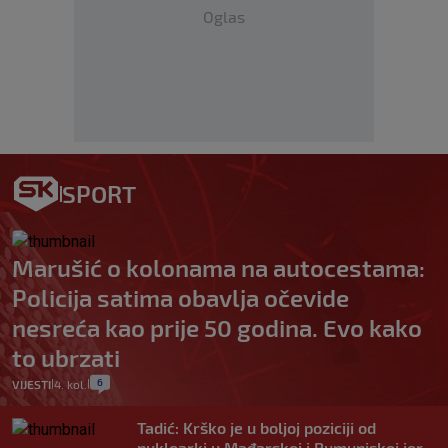
Oglas
SPORT
Marušić o kolonama na autocestama:
Policija satima obavlja očevide
nesreća kao prije 50 godina. Evo kako
to ubrzati
6
VIJESTI
4. kol.
|
|
Tadić: Krško je u boljoj poziciji od
nuklearki u Mađarskoj i Rumunjskoj jer