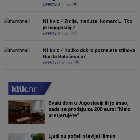
0
LIFESTYLE
2. lip.
|
|
N1 kviz / Zmije, meduze, komarci... Tko
je najopasniji?
0
LIFESTYLE
1. lip.
|
|
N1 kviz / Koliko dobro poznajete stihove
Đorđa Balaševića?
11
LIFESTYLE
18. svi.
|
|
Svaki dom u Jugoslaviji ih je imao,
sada se prodaju za 200 eura: "Malo
pretjerujete"
Ljudi su počeli stavljati limun