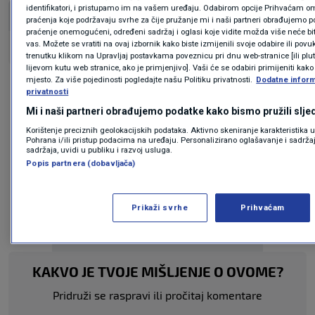
identifikatori, i pristupamo im na vašem uređaju. Odabirom opcije Prihvaćam om
Teme
praćenja koje podržavaju svrhe za čije pružanje mi i naši partneri obrađujemo po
praćenje onemogućeni, određeni sadržaj i oglasi koje vidite možda više neće biti
vas. Možete se vratiti na ovaj izbornik kako biste izmijenili svoje odabire ili povu
N1 KVIZ
POZNATI CITATI
TKO JE TO REKAO
trenutku klikom na Upravljaj postavkama poveznicu pri dnu web-stranice [ili pl
lijevom kutu web stranice, ako je primjenjivo]. Vaši će se odabiri primijeniti kako
mjesto. Za više pojedinosti pogledajte našu Politiku privatnosti.
Dodatne inform
privatnosti
Mi i naši partneri obrađujemo podatke kako bismo pružili slje
Korištenje preciznih geolokacijskih podataka. Aktivno skeniranje karakteristika ur
Pohrana i/ili pristup podacima na uređaju. Personalizirano oglašavanje i sadrža
sadržaja, uvidi u publiku i razvoj usluga.
Oglas
Popis partnera (dobavljača)
Prikaži svrhe
Prihvaćam
KAKVO JE TVOJE MIŠLJENJE O OVOME?
Pridruži se raspravi ili pročitaj komentare