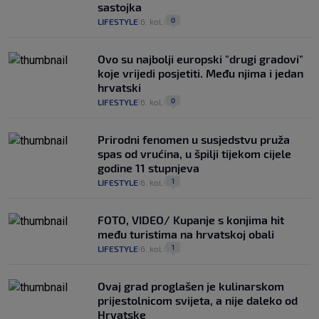
sastojka
0
LIFESTYLE
6. kol.
|
|
Ovo su najbolji europski "drugi gradovi"
koje vrijedi posjetiti. Među njima i jedan
hrvatski
0
LIFESTYLE
6. kol.
|
|
Prirodni fenomen u susjedstvu pruža
spas od vrućina, u špilji tijekom cijele
godine 11 stupnjeva
1
LIFESTYLE
6. kol.
|
|
FOTO, VIDEO/ Kupanje s konjima hit
među turistima na hrvatskoj obali
1
LIFESTYLE
6. kol.
|
|
Ovaj grad proglašen je kulinarskom
prijestolnicom svijeta, a nije daleko od
Hrvatske