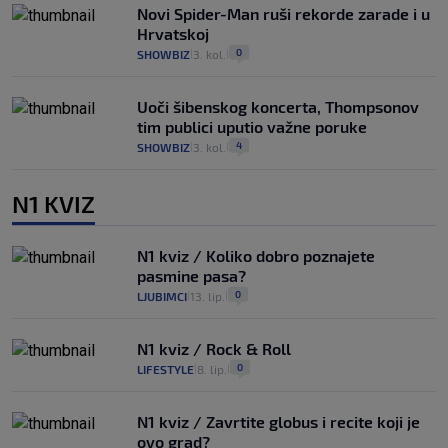
Novi Spider-Man ruši rekorde zarade i u
Hrvatskoj
0
SHOWBIZ
3. kol.
|
|
Uoči šibenskog koncerta, Thompsonov
tim publici uputio važne poruke
4
SHOWBIZ
3. kol.
|
|
N1 KVIZ
N1 kviz / Koliko dobro poznajete
pasmine pasa?
0
LJUBIMCI
13. lip.
|
|
N1 kviz / Rock & Roll
0
LIFESTYLE
8. lip.
|
|
N1 kviz / Zavrtite globus i recite koji je
ovo grad?