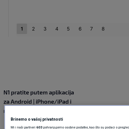
N1 pratite putem aplikacija
za
Android
|
iPhone/iPad
i
mreža
Twitter
|
Facebook
|
Instagram
|
TikTok
Brinemo o vašoj privatnosti
Mi i naši partneri
603
pohranjujemo osobne podatke, kao što su podaci o pregleda