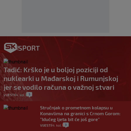
SPORT
Tadić: Krško je u boljoj poziciji od
nuklearki u Mađarskoj i Rumunjskoj
jer se vodilo računa o važnoj stvari
5
VIJESTI
4. kol.
|
|
Stručnjak o prometnom kolapsu u
Konavlima na granici s Crnom Gorom:
"Idućeg ljeta bit će još gore"
3
VIJESTI
4. kol.
|
|