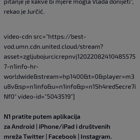
pitanje je kakve bi mjere mogla Vlada donijeti",
rekao je Jurčić.
video-cdn src="https://best-
vod.umn.cdn.united.cloud/stream?
asset=zgljubojurcicrepnvj12022082410485575
7-n1info-hr-
worldwide&stream=hp1400&t=0&player=m3
u8v&sp=n1info&u=n1info&p=n1Sh4redSecre7i
Nf0" video-id="5043519"]
N1 pratite putem aplikacija
za
Android
|
iPhone/iPad
i društvenih
mreža
Twitter
|
Facebook
|
Instagram.