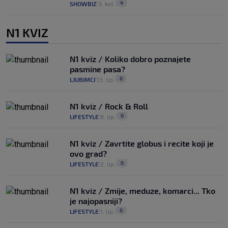
4
SHOWBIZ
3. kol.
|
|
N1 KVIZ
N1 kviz / Koliko dobro poznajete
pasmine pasa?
0
LJUBIMCI
13. lip.
|
|
N1 kviz / Rock & Roll
0
LIFESTYLE
8. lip.
|
|
N1 kviz / Zavrtite globus i recite koji je
ovo grad?
0
LIFESTYLE
2. lip.
|
|
N1 kviz / Zmije, meduze, komarci... Tko
je najopasniji?
0
LIFESTYLE
1. lip.
|
|