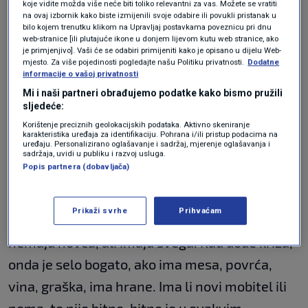
Ipak, današnji način života nije kao prije, rekao
koje vidite možda više neće biti toliko relevantni za vas. Možete se vratiti
na ovaj izbornik kako biste izmijenili svoje odabire ili povukli pristanak u
je ekonomist i objasnio svoju izjavu o kiseljenju
bilo kojem trenutku klikom na Upravljaj postavkama poveznicu pri dnu
web-stranice [ili plutajuće ikone u donjem lijevom kutu web stranice, ako
kupusa. "Htio sam reći da ovaj novi sustav nije
je primjenjivo]. Vaši će se odabiri primijeniti kako je opisano u dijelu Web-
mjesto. Za više pojedinosti pogledajte našu Politiku privatnosti.
Dodatne
osigurao siguran i stabilan život građanima,
informacije o vašoj privatnosti
pogotovo ne u krizi. Htio sam reći da smo
Mi i naši partneri obrađujemo podatke kako bismo pružili
sljedeće:
nekad imali paralelni podsustav u doba kriza u
Korištenje preciznih geolokacijskih podataka. Aktivno skeniranje
sustavu, gdje je kriza tako rješavana. Ljudi su to
karakteristika uređaja za identifikaciju. Pohrana i/ili pristup podacima na
uređaju. Personalizirano oglašavanje i sadržaj, mjerenje oglašavanja i
radili po kućama. Ja sam možda zadnja
sadržaja, uvidi u publiku i razvoj usluga.
Popis partnera (dobavljača)
generacija ljudi koji to znaju raditi. Ja ću kiseliti
kupus, radim to iz tradicije i meni to nije
Prikaži svrhe
Prihvaćam
potrebno, ali koji imaju niži dohodak možda
nemaju novca, ali imaju svega. Kad dođe kriza,
onda je selo bogato, ako ima mesa, povrća,
vina, graška, ima hrane. Ima li novi mobitel ili