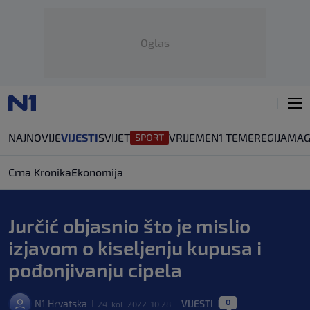
Oglas
NAJNOVIJE
VIJESTI
SVIJET
VRIJEME
N1 TEME
REGIJA
MAG
Crna Kronika
Ekonomija
Jurčić objasnio što je mislio
izjavom o kiseljenju kupusa i
pođonjivanju cipela
0
N1 Hrvatska
VIJESTI
24. kol. 2022. 10:28
|
|
|