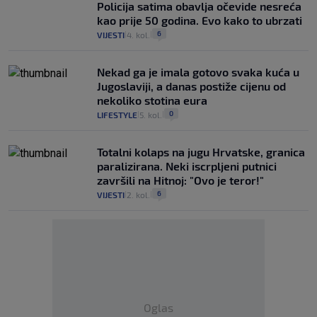
Policija satima obavlja očevide nesreća
kao prije 50 godina. Evo kako to ubrzati
6
VIJESTI
4. kol.
|
|
Nekad ga je imala gotovo svaka kuća u
Jugoslaviji, a danas postiže cijenu od
nekoliko stotina eura
0
LIFESTYLE
5. kol.
|
|
Totalni kolaps na jugu Hrvatske, granica
paralizirana. Neki iscrpljeni putnici
završili na Hitnoj: "Ovo je teror!"
6
VIJESTI
2. kol.
|
|
Oglas