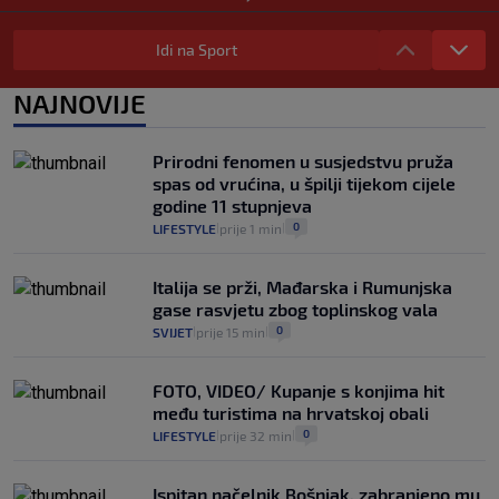
Provjerili smo "što ćemo onda" ako
Plenković na 15 dana ukine mjere: "Ne bi
Idi na Sport
se dogodilo ništa. Vlada se zaljubila u te
intervencije"
NAJNOVIJE
25
VIJESTI
30. srp.
|
|
Analitičar o Mostu: Oni su u yin-yang
Prirodni fenomen u susjedstvu pruža
poziciji i imaju drugog najpoznatijeg
spas od vrućina, u špilji tijekom cijele
bravara u povijesti Hrvatske
godine 11 stupnjeva
16
VIJESTI
30. srp.
|
|
0
LIFESTYLE
prije 1 min
|
|
Italija se prži, Mađarska i Rumunjska
gase rasvjetu zbog toplinskog vala
0
SVIJET
prije 15 min
|
|
FOTO, VIDEO/ Kupanje s konjima hit
među turistima na hrvatskoj obali
0
LIFESTYLE
prije 32 min
|
|
Ispitan načelnik Bošnjak, zabranjeno mu