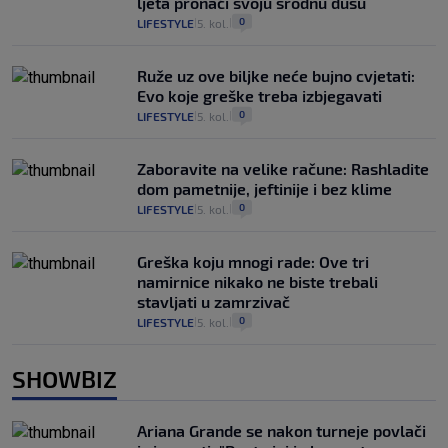
ljeta pronaći svoju srodnu dušu
0
LIFESTYLE
5. kol.
|
|
Ruže uz ove biljke neće bujno cvjetati:
Evo koje greške treba izbjegavati
0
LIFESTYLE
5. kol.
|
|
Zaboravite na velike račune: Rashladite
dom pametnije, jeftinije i bez klime
0
LIFESTYLE
5. kol.
|
|
Greška koju mnogi rade: Ove tri
namirnice nikako ne biste trebali
stavljati u zamrzivač
0
LIFESTYLE
5. kol.
|
|
SHOWBIZ
Ariana Grande se nakon turneje povlači