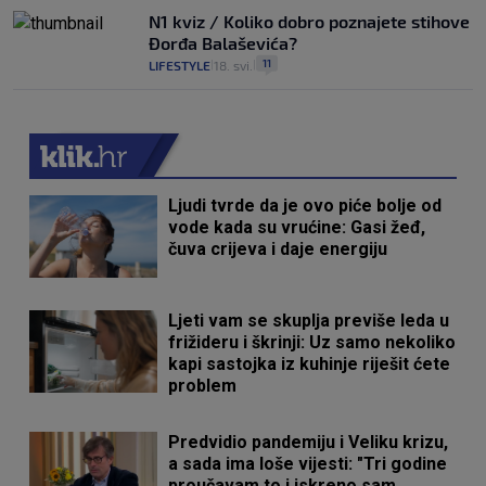
N1 kviz / Koliko dobro poznajete stihove
Đorđa Balaševića?
11
LIFESTYLE
18. svi.
|
|
Ljudi tvrde da je ovo piće bolje od
vode kada su vrućine: Gasi žeđ,
čuva crijeva i daje energiju
Ljeti vam se skuplja previše leda u
frižideru i škrinji: Uz samo nekoliko
kapi sastojka iz kuhinje riješit ćete
problem
Predvidio pandemiju i Veliku krizu,
a sada ima loše vijesti: "Tri godine
proučavam to i iskreno sam