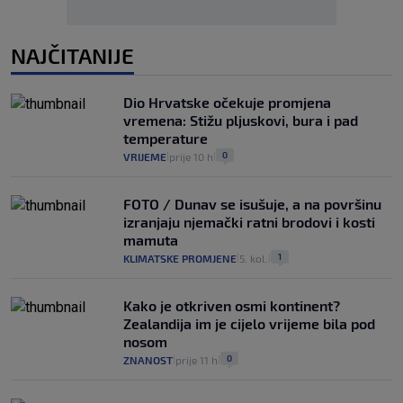
NAJČITANIJE
Dio Hrvatske očekuje promjena
vremena: Stižu pljuskovi, bura i pad
temperature
0
VRIJEME
prije 10 h
|
|
FOTO / Dunav se isušuje, a na površinu
izranjaju njemački ratni brodovi i kosti
mamuta
1
KLIMATSKE PROMJENE
5. kol.
|
|
Kako je otkriven osmi kontinent?
Zealandija im je cijelo vrijeme bila pod
nosom
0
ZNANOST
prije 11 h
|
|