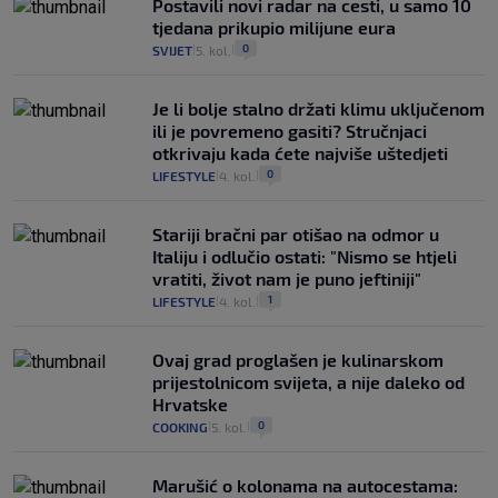
Postavili novi radar na cesti, u samo 10
tjedana prikupio milijune eura
0
SVIJET
5. kol.
|
|
Je li bolje stalno držati klimu uključenom
ili je povremeno gasiti? Stručnjaci
otkrivaju kada ćete najviše uštedjeti
0
LIFESTYLE
4. kol.
|
|
Stariji bračni par otišao na odmor u
Italiju i odlučio ostati: "Nismo se htjeli
vratiti, život nam je puno jeftiniji"
1
LIFESTYLE
4. kol.
|
|
Ovaj grad proglašen je kulinarskom
prijestolnicom svijeta, a nije daleko od
Hrvatske
0
COOKING
5. kol.
|
|
Marušić o kolonama na autocestama: