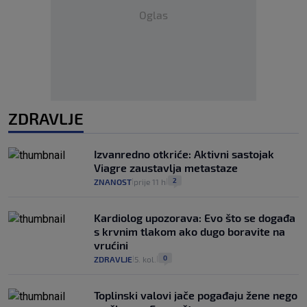
Oglas
ZDRAVLJE
Izvanredno otkriće: Aktivni sastojak
Viagre zaustavlja metastaze
2
ZNANOST
prije 11 h
|
|
Kardiolog upozorava: Evo što se događa
s krvnim tlakom ako dugo boravite na
vrućini
0
ZDRAVLJE
5. kol.
|
|
Toplinski valovi jače pogađaju žene nego