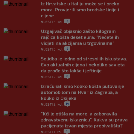
Iz Hrvatske u Italiju može se i preko
mora. Provjerili smo brodske linije i
cijene
2
VIJESTI
3. kol.
|
|
Uzgajivač objasnio zašto kilogram
rajčica košta deset eura: "Nećete ih
vidjeti na akcijama u trgovinama"
7
VIJESTI
3. kol.
|
|
Selidba je jedno od stresnijih iskustava.
Evo aktualnih cijena i nekoliko savjeta
da prođe što lakše i jeftinije
0
VIJESTI
2. kol.
|
|
Izračunali smo koliko košta putovanje
automobilom na Hvar iz Zagreba, a
koliko iz Osijeka
14
VIJESTI
2. kol.
|
|
"Kći je otišla na more, a zaboravila
zdravstvenu iskaznicu". Kakva su prava
pacijenata izvan mjesta prebivališta?
1
VIJESTI
1. kol.
|
|