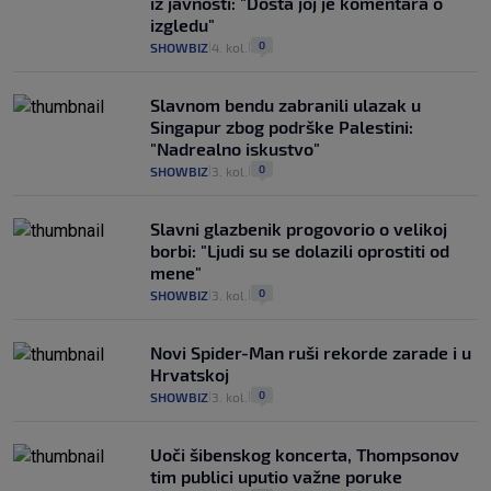
iz javnosti: "Dosta joj je komentara o
izgledu"
0
SHOWBIZ
4. kol.
|
|
Slavnom bendu zabranili ulazak u
Singapur zbog podrške Palestini:
"Nadrealno iskustvo"
0
SHOWBIZ
3. kol.
|
|
Slavni glazbenik progovorio o velikoj
borbi: "Ljudi su se dolazili oprostiti od
mene"
0
SHOWBIZ
3. kol.
|
|
Novi Spider-Man ruši rekorde zarade i u
Hrvatskoj
0
SHOWBIZ
3. kol.
|
|
Uoči šibenskog koncerta, Thompsonov
tim publici uputio važne poruke