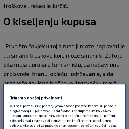
troškove", rekao je Jurčić.
O kiseljenju kupusa
"Prvo što čovjek u toj situaciji može napraviti je
da smanji troškove koje može smanjiti. Zato je
bila moja poruka u tom smislu, da nabavi one
proizvode, hranu, odjeću i održavanje, a da
preskoče zavisne troškove, trgovačku maržu,
zaradu, kamate, što smo imali i prije
Brinemo o vašoj privatnosti
organizirano preko sindikata i gdje smo se
Mi i naši partneri
603
pohranjujemo osobne podatke, kao što su podaci o
opskrbljivali direktno kod proizvođača", rekao
pregledavanju ili jedinstveni identifikatori, i pristupamo im na vašem
uređaju. Odabirom opcije Prihvaćam omogućit ćete tehnologije praćenja
je Jurčić.
koje podržavaju svrhe za čije pružanje mi i naši partneri obrađujemo
podatke. Ako su alati za praćenje onemogućeni, određeni sadržaj i oglasi