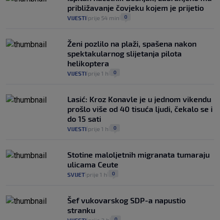
približavanje čovjeku kojem je prijetio
0
VIJESTI
prije 54 min
|
|
Ženi pozlilo na plaži, spašena nakon
spektakularnog slijetanja pilota
helikoptera
0
VIJESTI
prije 1 h
|
|
Lasić: Kroz Konavle je u jednom vikendu
prošlo više od 40 tisuća ljudi, čekalo se i
do 15 sati
0
VIJESTI
prije 1 h
|
|
Stotine maloljetnih migranata tumaraju
ulicama Ceute
0
SVIJET
prije 1 h
|
|
Šef vukovarskog SDP-a napustio
stranku
0
|
|