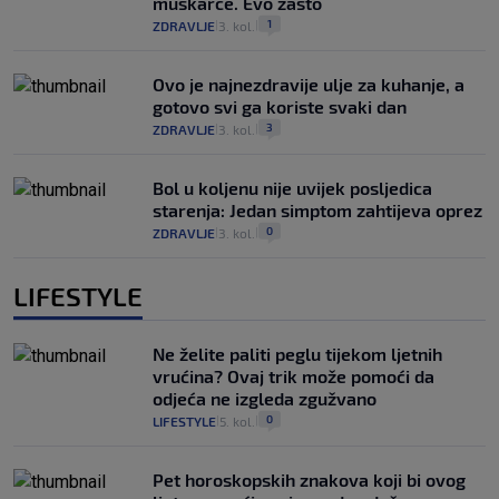
muškarce. Evo zašto
1
ZDRAVLJE
3. kol.
|
|
Ovo je najnezdravije ulje za kuhanje, a
gotovo svi ga koriste svaki dan
3
ZDRAVLJE
3. kol.
|
|
Bol u koljenu nije uvijek posljedica
starenja: Jedan simptom zahtijeva oprez
0
ZDRAVLJE
3. kol.
|
|
LIFESTYLE
Ne želite paliti peglu tijekom ljetnih
vrućina? Ovaj trik može pomoći da
odjeća ne izgleda zgužvano
0
LIFESTYLE
5. kol.
|
|
Pet horoskopskih znakova koji bi ovog