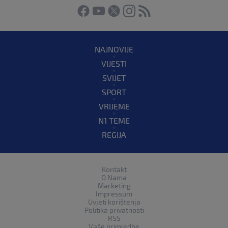
NAJNOVIJE
VIJESTI
SVIJET
SPORT
VRIJEME
N1 TEME
REGIJA
Kontakt
O Nama
Marketing
Impressum
Uvjeti korištenja
Politika privatnosti
RSS
Vaše primjedbe