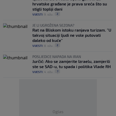
hrvatske građane je prava sreća što su
stigli topliji dani
2
VIJESTI
|
9. ožu.
|
JE LI UGROŽENA SEZONA?
Rat na Bliskom istoku ranjava turizam. "U
takvoj situaciji ljudi ne vole putovati
daleko od kuće"
2
VIJESTI
|
8. ožu.
|
POSLJEDICE NAPADA NA IRAN
Jurčić: Ako se zamjerite Izraelu, zamjerili
ste se SAD-u, tu spada i politika Vlade RH
7
VIJESTI
|
4. ožu.
|
Oglas