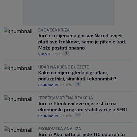
SVE VEĆA KRIZA
Jurčić o cijenama goriva: Narod uvijek
plati sve troškove, samo je pitanje kad.
Može postati opasno
2
VIJESTI
|
7. tra.
|
UDAR NA KUĆNE BUDŽETE
Kako na mjere gledaju građani,
poduzetnici, sindikati i ekonomisti?
3
EKONOMIJA
|
23. ožu.
|
"PREDRAMATIČNA REAKCIJA"
Jurčić: Plenkovićeve mjere sliče na
ekonomski program stabilizacije u SFRJ
13
EKONOMIJA
|
23. ožu.
|
EKONOMSKA ANALIZA
Jurčić: Ako nafta prijeđe 110 dolara i to