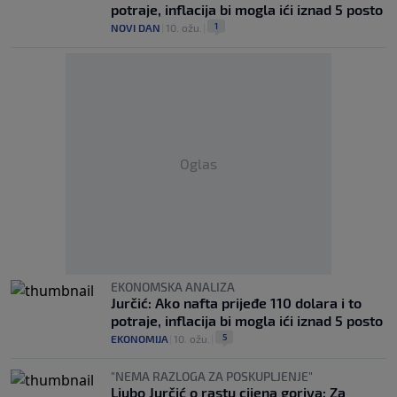
potraje, inflacija bi mogla ići iznad 5 posto
1
NOVI DAN
|
10. ožu.
|
Oglas
EKONOMSKA ANALIZA
Jurčić: Ako nafta prijeđe 110 dolara i to
potraje, inflacija bi mogla ići iznad 5 posto
5
EKONOMIJA
|
10. ožu.
|
"NEMA RAZLOGA ZA POSKUPLJENJE"
Ljubo Jurčić o rastu cijena goriva: Za