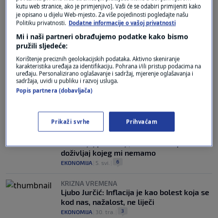
ANTIINFLACIJSKE MJERE
kutu web stranice, ako je primjenjivo]. Vaši će se odabiri primijeniti kako
Hrvatska u raljama inflacije. Ekonomist:
je opisano u dijelu Web-mjesto. Za više pojedinosti pogledajte našu
Politiku privatnosti.
Dodatne informacije o vašoj privatnosti
"Naša Vlada uvijek pokušava kontrolirati i
nametati rješenja za sve"
Mi i naši partneri obrađujemo podatke kako bismo
1
pružili sljedeće:
VIJESTI
|
25. svi.
|
Korištenje preciznih geolokacijskih podataka. Aktivno skeniranje
EKONOMSKI STRUČNJAK
karakteristika uređaja za identifikaciju. Pohrana i/ili pristup podacima na
Ljubo Jurčić: Naš smještaj ne odgovara
uređaju. Personalizirano oglašavanje i sadržaj, mjerenje oglašavanja i
sadržaja, uvidi u publiku i razvoj usluga.
današnjoj potražnji, traži se kompletni
Popis partnera (dobavljača)
doživljaj kojeg mi nemamo
2
N1 STUDIO UŽIVO
|
5. svi.
|
Prikaži svrhe
Prihvaćam
EKONOMSKI STRUČNJAK
Ljubo Jurčić: Naš smještaj ne odgovara
današnjoj potražnji, traži se kompletni
doživljaj kojeg mi nemamo
6
EKONOMIJA
|
5. svi.
|
KRIZNA VREMENA
Ljubo Jurčić: Inflacija je kao bolest koja se
kod nas, nažalost, ne liječi
3
EKONOMIJA
|
30. tra.
|