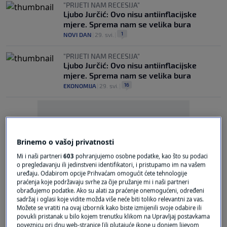
"PRIJETI NAM RECESIJA"
Ljubo Jurčić: Ovo nisu antiinflacijske
mjere. Sprema nam se velika bura
1
NOVI DAN
|
29. svi.
|
"PRIJETI NAM RECESIJA"
Ljubo Jurčić: Ovo nisu antiinflacijske
mjere. Sprema nam se velika bura
16
EKONOMIJA
|
29. svi.
|
Brinemo o vašoj privatnosti
Mi i naši partneri
603
pohranjujemo osobne podatke, kao što su podaci
Oglas
o pregledavanju ili jedinstveni identifikatori, i pristupamo im na vašem
uređaju. Odabirom opcije Prihvaćam omogućit ćete tehnologije
praćenja koje podržavaju svrhe za čije pružanje mi i naši partneri
obrađujemo podatke. Ako su alati za praćenje onemogućeni, određeni
sadržaj i oglasi koje vidite možda više neće biti toliko relevantni za vas.
Možete se vratiti na ovaj izbornik kako biste izmijenili svoje odabire ili
povukli pristanak u bilo kojem trenutku klikom na Upravljaj postavkama
poveznicu pri dnu web-stranice [ili plutajuće ikone u donjem lijevom