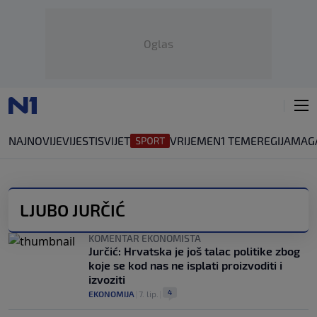
Oglas
NAJNOVIJE
VIJESTI
SVIJET
VRIJEME
N1 TEME
REGIJA
MAG
LJUBO JURČIĆ
KOMENTAR EKONOMISTA
Jurčić: Hrvatska je još talac politike zbog
koje se kod nas ne isplati proizvoditi i
izvoziti
4
EKONOMIJA
|
7. lip.
|