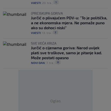
1
VIJESTI
|
20. tra.
|
(PRE)SKUPA GORIVA
Jurčić o plivajućem PDV-u: "To je politička,
a ne ekonomska mjera. Ne pomaže puno
ako su dohoci niski"
2
VIJESTI
|
13. tra.
|
SVE VEĆA KRIZA
Jurčić o cijenama goriva: Narod uvijek
plati sve troškove, samo je pitanje kad.
Može postati opasno
0
NOVI DAN
|
7. tra.
|
Oglas