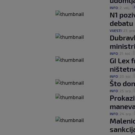
udomlja
INFO
|
2. velj.
|
N1 pozi
debatu
VIJESTI
|
23. pro
Dubravki
ministr
INFO
|
21. kol.
|
GI Lex 
ništetn
INFO
|
20. kol.
|
Što don
INFO
|
25. srp.
|
Prokazi
manevar
INFO
|
24. srp.
|
Malenic
sankcij