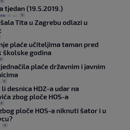
0
a tjedan (19.5.2019.)
0
DAN
|
19. svi.
|
šala Tita u Zagrebu odlazi u
t
je plaće učiteljima taman pred
 školske godina
0
zjednačila plaće državnim i javnim
nicima
0
|
li desnica HDZ-a udar na
ića zbog ploče HOS-a
0
 zbog ploče HOS-a niknuti šator i u
vcu?
0
.
|