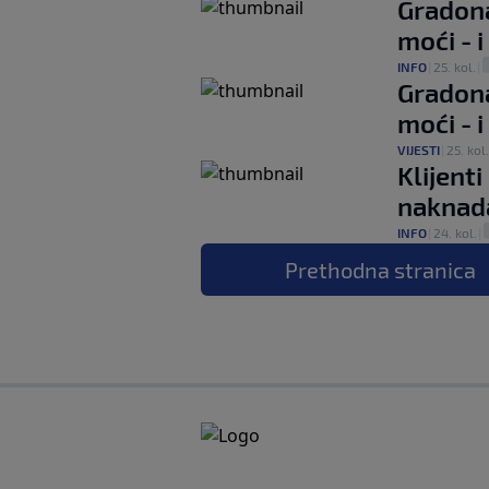
Gradona
moći - 
INFO
|
25. kol.
|
Gradona
moći - 
VIJESTI
|
25. kol.
Klijenti
naknada
INFO
|
24. kol.
|
Prethodna
stranica