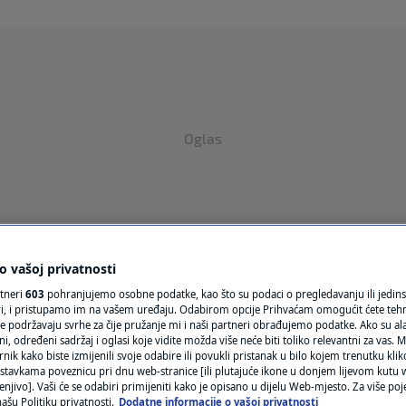
Oglas
 vašoj privatnosti
rtneri
603
pohranjujemo osobne podatke, kao što su podaci o pregledavanju ili jedins
VRIJEME
ori, i pristupamo im na vašem uređaju. Odabirom opcije Prihvaćam omogućit ćete teh
e podržavaju svrhe za čije pružanje mi i naši partneri obrađujemo podatke. Ako su ala
N1 TEME
 određeni sadržaj i oglasi koje vidite možda više neće biti toliko relevantni za vas. Mo
rnik kako biste izmijenili svoje odabire ili povukli pristanak u bilo kojem trenutku kl
REGIJA
stavkama poveznicu pri dnu web-stranice [ili plutajuće ikone u donjem lijevom kutu w
enjivo]. Vaši će se odabiri primijeniti kako je opisano u dijelu Web-mjesto. Za više poj
ašu Politiku privatnosti.
Dodatne informacije o vašoj privatnosti