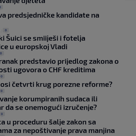
vanje djeteta
0
va predsjedničke kandidate na
0
.
|
 Šuici se smiiješi i fotelja
ice u europskoj Vladi
0
franak predstavio prijedlog zakona o
osti ugovora o CHF kreditima
0
osi četvrti krug porezne reforme?
0
vanje korumpiranih sudaca ili
 da se onemogući izručenje?
0
a u proceduru šalje zakon sa
ama za nepoštivanje prava manjina