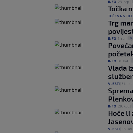
INFO
|
23. srp.
|
Točka n
TOČKA NA TJE
Trg mar
povijes
0
INFO
|
1. ruj.
|
Povećan
početak
INFO
|
31. kol.
|
Vlada i
službe
VIJESTI
|
31. kol.
Sprema 
Plenkov
INFO
|
29. kol.
|
Hoće li
Jaseno
VIJESTI
|
28. kol