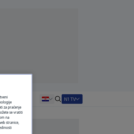
tveni
N1 TV
nologije
ti za praćenje
žete se vratiti
ikom na
eb stranice,
edinosti