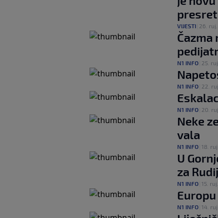
je novu 
presret
VIJESTI
|
26. ruj.
Čazma n
pedijat
N1 INFO
|
25. ruj
Napetos
N1 INFO
|
22. ruj
Eskalac
N1 INFO
|
20. ruj
Neke ze
vala
N1 INFO
|
18. ruj
U Gornjo
za Rudi
N1 INFO
|
15. ruj
Europu 
N1 INFO
|
14. ruj