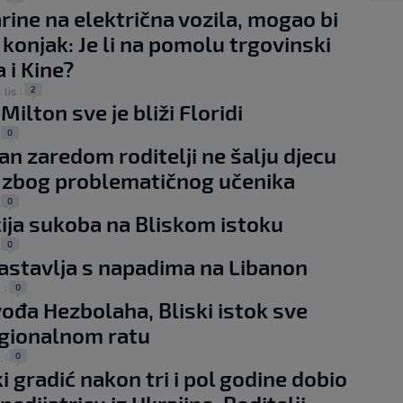
rine na električna vozila, mogao bi
- konjak: Je li na pomolu trgovinski
 i Kine?
2
 lis.
|
ilton sve je bliži Floridi
0
|
dan zaredom roditelji ne šalju djecu
 zbog problematičnog učenika
0
|
ija sukoba na Bliskom istoku
0
|
nastavlja s napadima na Libanon
0
.
|
vođa Hezbolaha, Bliski istok sve
egionalnom ratu
0
.
|
i gradić nakon tri i pol godine dobio