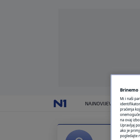
Brinemo o
Mi i naši pa
NAJNOVIJE
VIJESTI
SVIJET
identifikat
praćenja koj
onemogućeni,
na ovaj izbo
Upravljaj po
ako je primj
pogledajte n