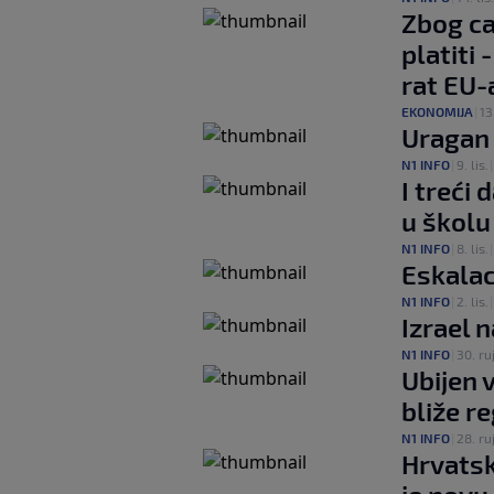
Zbog ca
platiti 
rat EU-a
EKONOMIJA
|
13.
Uragan M
N1 INFO
|
9. lis.
I treći 
u školu
N1 INFO
|
8. lis.
Eskalac
N1 INFO
|
2. lis.
Izrael 
N1 INFO
|
30. ruj
Ubijen 
bliže r
N1 INFO
|
28. ruj
Hrvatsk