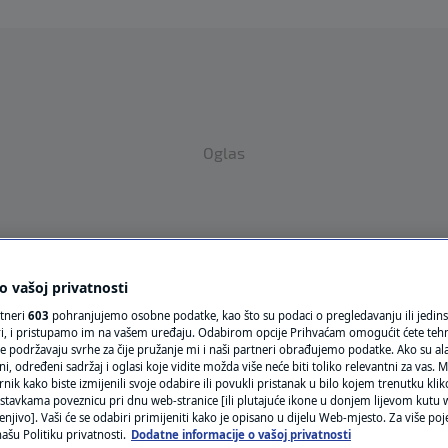
Oglas
 vašoj privatnosti
rtneri
603
pohranjujemo osobne podatke, kao što su podaci o pregledavanju ili jedins
VRIJEME
ori, i pristupamo im na vašem uređaju. Odabirom opcije Prihvaćam omogućit ćete teh
e podržavaju svrhe za čije pružanje mi i naši partneri obrađujemo podatke. Ako su ala
N1 TEME
 određeni sadržaj i oglasi koje vidite možda više neće biti toliko relevantni za vas. Mo
rnik kako biste izmijenili svoje odabire ili povukli pristanak u bilo kojem trenutku kl
stavkama poveznicu pri dnu web-stranice [ili plutajuće ikone u donjem lijevom kutu w
REGIJA
enjivo]. Vaši će se odabiri primijeniti kako je opisano u dijelu Web-mjesto. Za više poj
ašu Politiku privatnosti.
Dodatne informacije o vašoj privatnosti