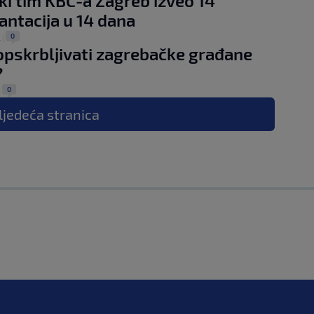
čki tim KBC-a Zagreb izveo 14
antacija u 14 dana
0
.
|
opskrbljivati zagrebačke građane
?
0
|
ljedeća
stranica