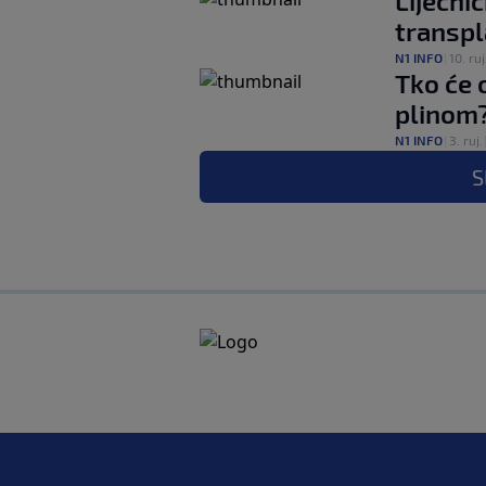
Liječni
transpl
N1 INFO
|
10. ruj
Tko će 
plinom
N1 INFO
|
3. ruj.
S