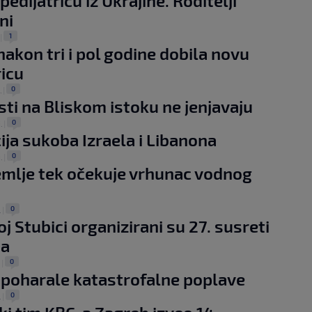
pedijatricu iz Ukrajine. Roditelji
ni
1
|
akon tri i pol godine dobila novu
ricu
0
.
|
ti na Bliskom istoku ne jenjavaju
0
.
|
ija sukoba Izraela i Libanona
0
.
|
mlje tek očekuje vrhunac vodnog
0
.
|
j Stubici organizirani su 27. susreti
ja
0
.
|
poharale katastrofalne poplave
0
.
|