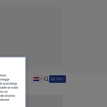
tveni
N1 TV
nologije
ti za praćenje
žete se vratiti
ikom na
eb stranice,
edinosti