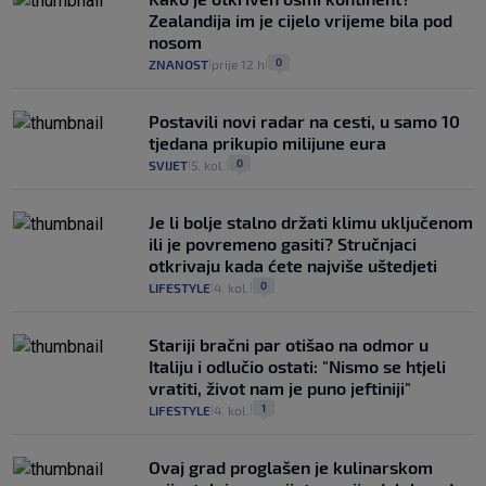
Zealandija im je cijelo vrijeme bila pod
nosom
0
ZNANOST
prije 12 h
|
|
Postavili novi radar na cesti, u samo 10
tjedana prikupio milijune eura
0
SVIJET
5. kol.
|
|
Je li bolje stalno držati klimu uključenom
ili je povremeno gasiti? Stručnjaci
otkrivaju kada ćete najviše uštedjeti
0
LIFESTYLE
4. kol.
|
|
Stariji bračni par otišao na odmor u
Italiju i odlučio ostati: "Nismo se htjeli
vratiti, život nam je puno jeftiniji"
1
LIFESTYLE
4. kol.
|
|
Ovaj grad proglašen je kulinarskom