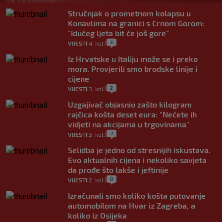
Stručnjak o prometnom kolapsu u
Konavlima na granici s Crnom Gorom:
"Idućeg ljeta bit će još gore"
3
VIJESTI
4. kol.
|
|
Iz Hrvatske u Italiju može se i preko
mora. Provjerili smo brodske linije i
cijene
2
VIJESTI
3. kol.
|
|
Uzgajivač objasnio zašto kilogram
rajčica košta deset eura: "Nećete ih
vidjeti na akcijama u trgovinama"
7
VIJESTI
3. kol.
|
|
Selidba je jedno od stresnijih iskustava.
Evo aktualnih cijena i nekoliko savjeta
da prođe što lakše i jeftinije
0
VIJESTI
2. kol.
|
|
Izračunali smo koliko košta putovanje
automobilom na Hvar iz Zagreba, a
koliko iz Osijeka