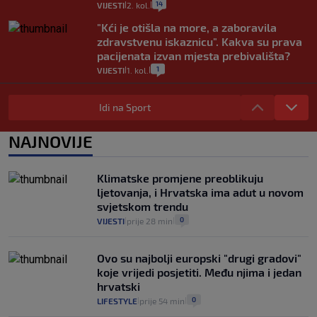
14
VIJESTI
2. kol.
|
|
"Kći je otišla na more, a zaboravila
zdravstvenu iskaznicu". Kakva su prava
pacijenata izvan mjesta prebivališta?
1
VIJESTI
1. kol.
|
|
Provjerili smo "što ćemo onda" ako
Plenković na 15 dana ukine mjere: "Ne bi
Idi na Sport
se dogodilo ništa. Vlada se zaljubila u te
intervencije"
NAJNOVIJE
25
VIJESTI
30. srp.
|
|
Analitičar o Mostu: Oni su u yin-yang
Klimatske promjene preoblikuju
poziciji i imaju drugog najpoznatijeg
ljetovanja, i Hrvatska ima adut u novom
bravara u povijesti Hrvatske
svjetskom trendu
16
VIJESTI
30. srp.
|
|
0
VIJESTI
prije 28 min
|
|
Ovo su najbolji europski "drugi gradovi"
koje vrijedi posjetiti. Među njima i jedan
hrvatski
0
LIFESTYLE
prije 54 min
|
|