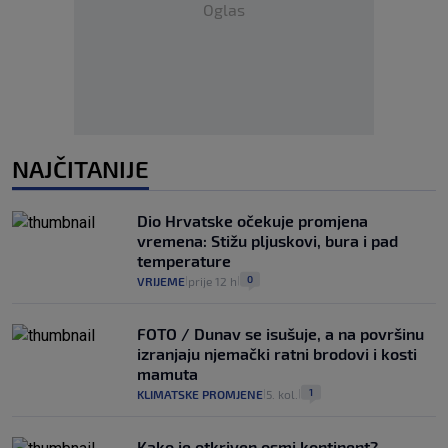
Oglas
NAJČITANIJE
Dio Hrvatske očekuje promjena
vremena: Stižu pljuskovi, bura i pad
temperature
0
VRIJEME
prije 12 h
|
|
FOTO / Dunav se isušuje, a na površinu
izranjaju njemački ratni brodovi i kosti
mamuta
1
KLIMATSKE PROMJENE
5. kol.
|
|
Kako je otkriven osmi kontinent?