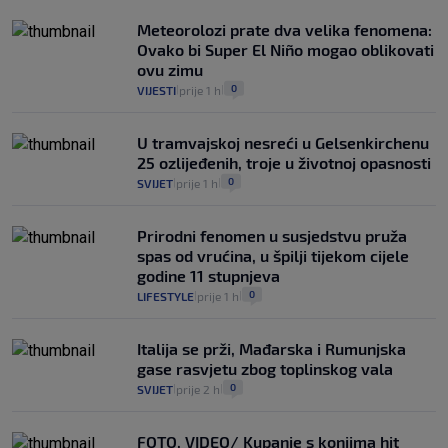
Meteorolozi prate dva velika fenomena:
Ovako bi Super El Niño mogao oblikovati
ovu zimu
0
VIJESTI
prije 1 h
|
|
U tramvajskoj nesreći u Gelsenkirchenu
25 ozlijeđenih, troje u životnoj opasnosti
0
SVIJET
prije 1 h
|
|
Prirodni fenomen u susjedstvu pruža
spas od vrućina, u špilji tijekom cijele
godine 11 stupnjeva
0
LIFESTYLE
prije 1 h
|
|
Italija se prži, Mađarska i Rumunjska
gase rasvjetu zbog toplinskog vala
0
SVIJET
prije 2 h
|
|
FOTO, VIDEO/ Kupanje s konjima hit