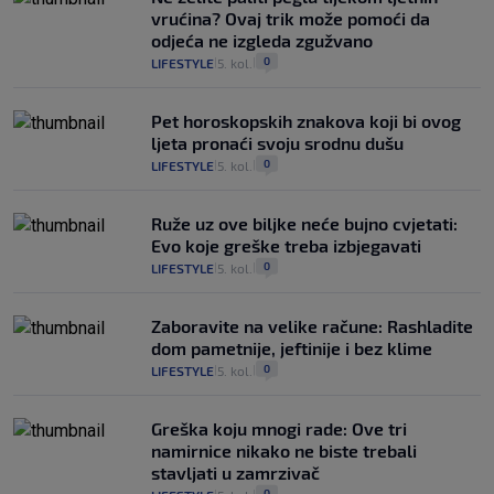
vrućina? Ovaj trik može pomoći da
odjeća ne izgleda zgužvano
0
LIFESTYLE
5. kol.
|
|
Pet horoskopskih znakova koji bi ovog
ljeta pronaći svoju srodnu dušu
0
LIFESTYLE
5. kol.
|
|
Ruže uz ove biljke neće bujno cvjetati:
Evo koje greške treba izbjegavati
0
LIFESTYLE
5. kol.
|
|
Zaboravite na velike račune: Rashladite
dom pametnije, jeftinije i bez klime
0
LIFESTYLE
5. kol.
|
|
Greška koju mnogi rade: Ove tri
namirnice nikako ne biste trebali
stavljati u zamrzivač
0