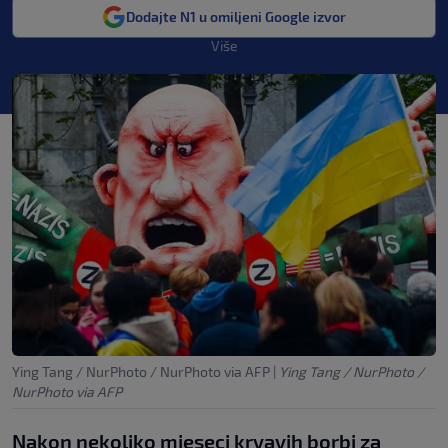
Dodajte N1 u omiljeni Google izvor
Više
Ying Tang / NurPhoto / NurPhoto via AFP
|
Ying Tang / NurPhoto /
NurPhoto via AFP
Nakon nekoliko mjeseci krvavih borbi za