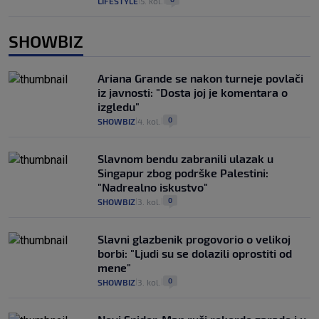
LIFESTYLE
5. kol.
|
|
SHOWBIZ
Ariana Grande se nakon turneje povlači
iz javnosti: "Dosta joj je komentara o
izgledu"
0
SHOWBIZ
4. kol.
|
|
Slavnom bendu zabranili ulazak u
Singapur zbog podrške Palestini:
"Nadrealno iskustvo"
0
SHOWBIZ
3. kol.
|
|
Slavni glazbenik progovorio o velikoj
borbi: "Ljudi su se dolazili oprostiti od
mene"
0
SHOWBIZ
3. kol.
|
|