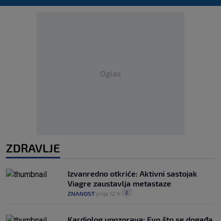
Oglas
ZDRAVLJE
Izvanredno otkriće: Aktivni sastojak
Viagre zaustavlja metastaze
2
ZNANOST
prije 12 h
|
|
Kardiolog upozorava: Evo što se događa