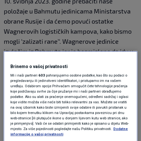
10. svibnja 2023. godine prebaciti naše
položaje u Bahmutu jedinicama Ministarstva
obrane Rusije i da ćemo povući ostatke
Wagnerovih logističkih kampova, kako bismo
mogli ‘zalizati rane’‘. Wagnerove jedinice
izvlačim iz Bahmuta jer je besmisleno da idu u
propast u nedostatku municije“, rekao je
Brinemo o vašoj privatnosti
Jevgenij Prigožin
.
Mi i naši partneri
603
pohranjujemo osobne podatke, kao što su podaci o
pregledavanju ili jedinstveni identifikatori, i pristupamo im na vašem
„Krv je još svježa“
uređaju. Odabirom opcije Prihvaćam omogućit ćete tehnologije praćenja
koje podržavaju svrhe za čije pružanje mi i naši partneri obrađujemo
podatke. Ako su alati za praćenje onemogućeni, određeni sadržaj i oglasi
koje vidite možda više neće biti toliko relevantni za vas. Možete se vratiti
na ovaj izbornik kako biste izmijenili svoje odabire ili povukli pristanak u
bilo kojem trenutku klikom na Upravljaj postavkama poveznicu pri dnu
Nekoliko sati ranije, Prigožin je na društvenim
web-stranice [ili plutajuće ikone u donjem lijevom kutu web stranice, ako
je primjenjivo]. Vaši će se odabiri primijeniti kako je opisano u dijelu Web-
mrežama objavio gnjusnu snimku na kojoj se
mjesto. Za više pojedinosti pogledajte našu Politiku privatnosti.
Dodatne
vidi kako stoji pored leševa svojih plaćenika
informacije o vašoj privatnosti