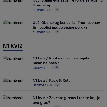
Novi Spider-Man ruši rekorde zarade i u
Hrvatskoj
0
SHOWBIZ
3. kol.
|
|
Uoči šibenskog koncerta, Thompsonov
tim publici uputio važne poruke
4
SHOWBIZ
3. kol.
|
|
N1 KVIZ
N1 kviz / Koliko dobro poznajete
pasmine pasa?
0
LJUBIMCI
13. lip.
|
|
N1 kviz / Rock & Roll
0
LIFESTYLE
8. lip.
|
|
N1 kviz / Zavrtite globus i recite koji je
ovo grad?
0