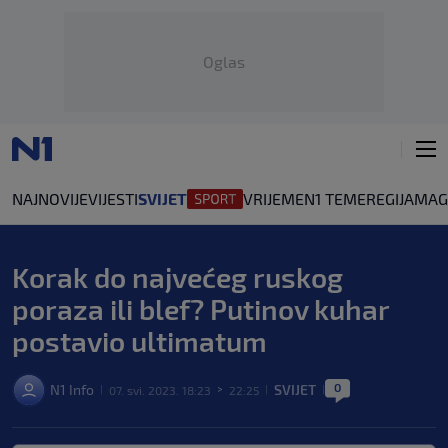
Oglas
NAJNOVIJE
VIJESTI
SVIJET
VRIJEME
N1 TEME
REGIJA
MAG
Korak do najvećeg ruskog
poraza ili blef? Putinov kuhar
postavio ultimatum
0
N1 Info
SVIJET
07. svi. 2023. 18:23
22:25
|
>
|
|