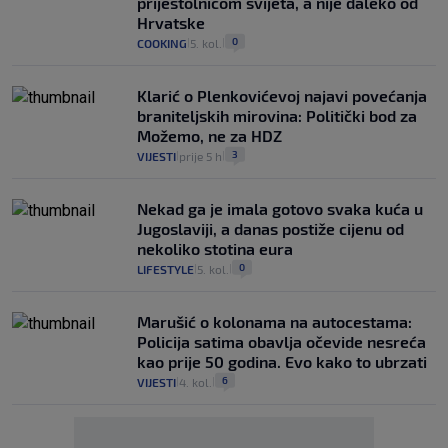
prijestolnicom svijeta, a nije daleko od
Hrvatske
0
COOKING
5. kol.
|
|
Klarić o Plenkovićevoj najavi povećanja
braniteljskih mirovina: Politički bod za
Možemo, ne za HDZ
3
VIJESTI
prije 5 h
|
|
Nekad ga je imala gotovo svaka kuća u
Jugoslaviji, a danas postiže cijenu od
nekoliko stotina eura
0
LIFESTYLE
5. kol.
|
|
Marušić o kolonama na autocestama:
Policija satima obavlja očevide nesreća
kao prije 50 godina. Evo kako to ubrzati
6
VIJESTI
4. kol.
|
|