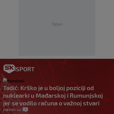
Oglas
SPORT
Tadić: Krško je u boljoj poziciji od
nuklearki u Mađarskoj i Rumunjskoj
jer se vodilo računa o važnoj stvari
5
VIJESTI
4. kol.
|
|