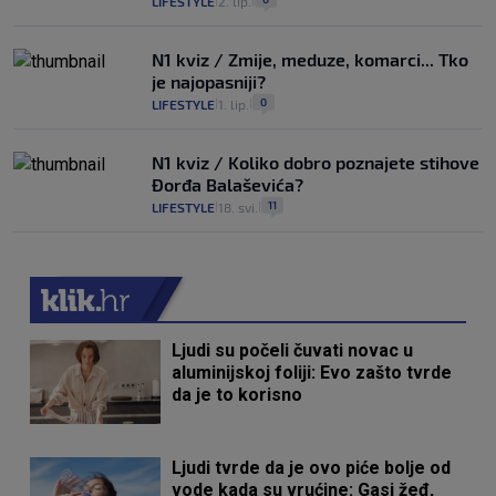
LIFESTYLE
2. lip.
|
|
N1 kviz / Zmije, meduze, komarci... Tko
je najopasniji?
0
LIFESTYLE
1. lip.
|
|
N1 kviz / Koliko dobro poznajete stihove
Đorđa Balaševića?
11
LIFESTYLE
18. svi.
|
|
Ljudi su počeli čuvati novac u
aluminijskoj foliji: Evo zašto tvrde
da je to korisno
Ljudi tvrde da je ovo piće bolje od
vode kada su vrućine: Gasi žeđ,