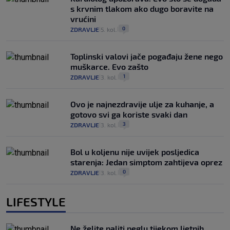
s krvnim tlakom ako dugo boravite na
vrućini
0
ZDRAVLJE
5. kol.
|
|
Toplinski valovi jače pogađaju žene nego
muškarce. Evo zašto
1
ZDRAVLJE
3. kol.
|
|
Ovo je najnezdravije ulje za kuhanje, a
gotovo svi ga koriste svaki dan
3
ZDRAVLJE
3. kol.
|
|
Bol u koljenu nije uvijek posljedica
starenja: Jedan simptom zahtijeva oprez
0
ZDRAVLJE
3. kol.
|
|
LIFESTYLE
Ne želite paliti peglu tijekom ljetnih