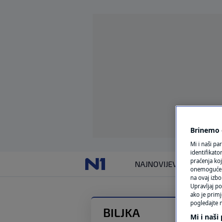
Brinemo o
Mi i naši pa
identifikat
praćenja koj
NAJNOVIJE
VIJESTI
SVIJET
onemogućeni,
na ovaj izbo
Upravljaj po
ako je primj
pogledajte n
BILJKA
Mi i naši