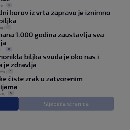
0
ro.
|
ni korov iz vrta zapravo je iznimno
biljka
0
ruj.
|
znana 1.000 godina zaustavlja sva
ja
0
ruj.
|
onikla biljka svuda je oko nas i
 je zdravlja
0
ožu.
|
jke čiste zrak u zatvorenim
ijama
0
velj.
|
Sljedeća
stranica