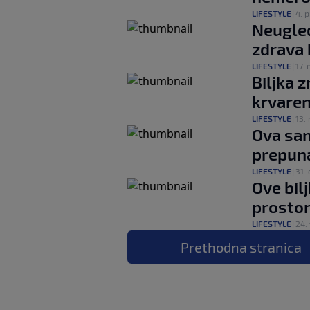
LIFESTYLE
|
4. p
Neugled
zdrava 
LIFESTYLE
|
17. 
Biljka 
krvaren
LIFESTYLE
|
13. 
Ova sam
prepuna
LIFESTYLE
|
31. 
Ove bil
prostor
LIFESTYLE
|
24. 
Prethodna
stranica