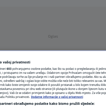
Oglas
 vašoj privatnosti
rtneri
603
pohranjujemo osobne podatke, kao što su podaci o pregledavanju ili jedins
ori, i pristupamo im na vašem uređaju. Odabirom opcije Prihvaćam omogućit ćete teh
e podržavaju svrhe za čije pružanje mi i naši partneri obrađujemo podatke. Ako su ala
VRIJEME
 određeni sadržaj i oglasi koje vidite možda više neće biti toliko relevantni za vas. Mo
rnik kako biste izmijenili svoje odabire ili povukli pristanak u bilo kojem trenutku kl
N1 TEME
stavkama poveznicu pri dnu web-stranice [ili plutajuće ikone u donjem lijevom kutu w
enjivo]. Vaši će se odabiri primijeniti kako je opisano u dijelu Web-mjesto. Za više poj
REGIJA
ašu Politiku privatnosti.
Dodatne informacije o vašoj privatnosti
 partneri obrađujemo podatke kako bismo pružili sljedeće: