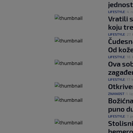
jednost
LIFESTYLE
|
4. r
Vratili
koju tr
LIFESTYLE
|
27. 
Čudesna 
Od kože
LIFESTYLE
|
18. 
Ova sob
zagađen
LIFESTYLE
|
17. 
Otkrive
ZNANOST
|
1. li
Božićna
puno d
LIFESTYLE
|
7. p
Stolisni
hemero