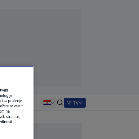
tveni
nologije
ti za praćenje
N1 TV
žete se vratiti
ikom na
eb stranice,
edinosti