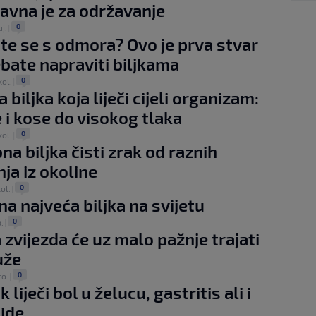
avna je za održavanje
0
uj.
|
 ste se s odmora? Ovo je prva stvar
ebate napraviti biljkama
0
kol.
|
biljka koja liječi cijeli organizam:
 i kose do visokog tlaka
0
kol.
|
na biljka čisti zrak od raznih
ja iz okoline
0
kol.
|
na najveća biljka na svijetu
0
p.
|
 zvijezda će uz malo pažnje trajati
uže
0
ro.
|
k liječi bol u želucu, gastritis ali i
ide