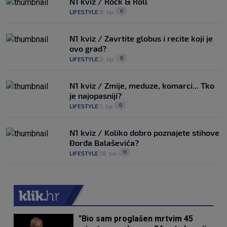
N1 kviz / Rock & Roll
0
LIFESTYLE
8. lip.
|
|
N1 kviz / Zavrtite globus i recite koji je
ovo grad?
0
LIFESTYLE
2. lip.
|
|
N1 kviz / Zmije, meduze, komarci... Tko
je najopasniji?
0
LIFESTYLE
1. lip.
|
|
N1 kviz / Koliko dobro poznajete stihove
Đorđa Balaševića?
11
LIFESTYLE
18. svi.
|
|
"Bio sam proglašen mrtvim 45