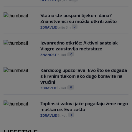
Stalno ste pospani tijekom dana?
Znanstvenici su možda otkrili zašto
0
ZDRAVLJE
prije 3 h
|
|
Izvanredno otkriće: Aktivni sastojak
Viagre zaustavlja metastaze
2
ZNANOST
6. kol.
|
|
Kardiolog upozorava: Evo što se događa
s krvnim tlakom ako dugo boravite na
vrućini
0
ZDRAVLJE
5. kol.
|
|
Toplinski valovi jače pogađaju žene nego
muškarce. Evo zašto
1
ZDRAVLJE
3. kol.
|
|
LIFESTYLE