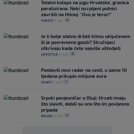
Totalni kolaps na jugu Hrvatske, granica
paralizirana. Neki iscrpljeni putnici
završili na Hitnoj: "Ovo je teror!"
8
VIJESTI
2. kol.
|
|
Je li bolje stalno držati klimu uključenom
ili je povremeno gasiti? Stručnjaci
otkrivaju kada ćete najviše uštedjeti
0
LIFESTYLE
4. kol.
|
|
Postavili novi radar na cesti, u samo 10
tjedana prikupio milijune eura
1
SVIJET
5. kol.
|
|
Srpski povjesničar o Oluji: Hrvati imaju
što slaviti, dobili su ono što im povijesno
pripada
4
REGIJA
6. kol.
|
|