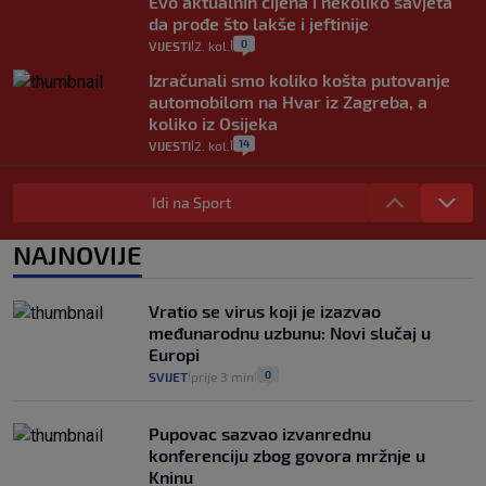
Evo aktualnih cijena i nekoliko savjeta
da prođe što lakše i jeftinije
0
VIJESTI
2. kol.
|
|
Izračunali smo koliko košta putovanje
automobilom na Hvar iz Zagreba, a
koliko iz Osijeka
14
VIJESTI
2. kol.
|
|
"Kći je otišla na more, a zaboravila
zdravstvenu iskaznicu". Kakva su prava
Idi na Sport
pacijenata izvan mjesta prebivališta?
1
VIJESTI
1. kol.
NAJNOVIJE
|
|
Provjerili smo "što ćemo onda" ako
Plenković na 15 dana ukine mjere: "Ne bi
Vratio se virus koji je izazvao
se dogodilo ništa. Vlada se zaljubila u te
međunarodnu uzbunu: Novi slučaj u
intervencije"
Europi
25
VIJESTI
30. srp.
|
|
0
SVIJET
prije 3 min
|
|
Pupovac sazvao izvanrednu
konferenciju zbog govora mržnje u
Kninu