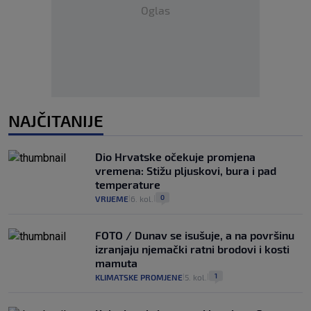
Oglas
NAJČITANIJE
Dio Hrvatske očekuje promjena
vremena: Stižu pljuskovi, bura i pad
temperature
0
VRIJEME
6. kol.
|
|
FOTO / Dunav se isušuje, a na površinu
izranjaju njemački ratni brodovi i kosti
mamuta
1
KLIMATSKE PROMJENE
5. kol.
|
|