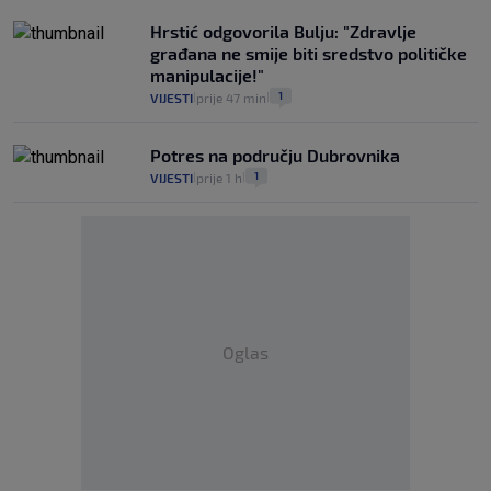
Hrstić odgovorila Bulju: "Zdravlje
građana ne smije biti sredstvo političke
manipulacije!"
1
VIJESTI
prije 47 min
|
|
Potres na području Dubrovnika
1
VIJESTI
prije 1 h
|
|
Oglas