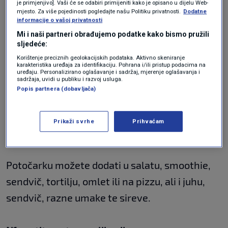
antioksidansa. Ostale dobrobiti uključuju velike
je primjenjivo]. Vaši će se odabiri primijeniti kako je opisano u dijelu Web-
mjesto. Za više pojedinosti pogledajte našu Politiku privatnosti.
Dodatne
količine željeza,
kalcija
, kalija, magnezija i
informacije o vašoj privatnosti
vitamina K
.
Mi i naši partneri obrađujemo podatke kako bismo pružili
sljedeće:
Korištenje preciznih geolokacijskih podataka. Aktivno skeniranje
Što se tiče uzgoja, salata potočarka najbolje
karakteristika uređaja za identifikaciju. Pohrana i/ili pristup podacima na
uređaju. Personalizirano oglašavanje i sadržaj, mjerenje oglašavanja i
sadržaja, uvidi u publiku i razvoj usluga.
uspijeva na vodenim površinama. U prirodi
Popis partnera (dobavljača)
raste na izvorima čiste vode, potocima,
rijekama te uz obale jezera. Pomalo gorkog
Prikaži svrhe
Prihvaćam
okusa, potočarka je vrlo slična matovilcu.
Potočarku možete dodati u salatu, smoothie,
sendvič, tortilju, omlet ili na pizzu, ali i juhu,
sendvič, razne umake te sireve.