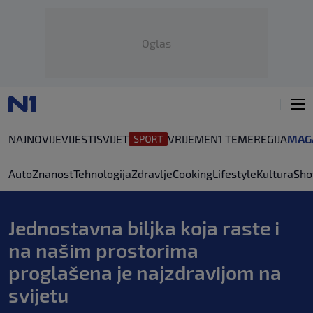
Oglas
NAJNOVIJE
VIJESTI
SVIJET
VRIJEME
N1 TEME
REGIJA
MAG
Auto
Znanost
Tehnologija
Zdravlje
Cooking
Lifestyle
Kultura
Sho
Jednostavna biljka koja raste i
na našim prostorima
proglašena je najzdravijom na
svijetu