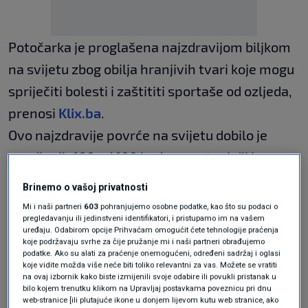
Potočarka je proglašena najzdravijom biljkom
na svijetu zbog obilja hranjivih tvari koje mogu
spriječiti bolesti i zaštititi sportaše od ozljeda,
prenosi
Klix.ba
.
Ovo najzdravije povrće na svijetu dobilo je
savršenih 100 od 100 bodova, ostavivši iza
sebe kineski kupus (91.99 bodova), blitvu (89.27
Brinemo o vašoj privatnosti
bodova), ciklu (87.08 bodova), pa čak i špinat
Mi i naši partneri
603
pohranjujemo osobne podatke, kao što su podaci o
pregledavanju ili jedinstveni identifikatori, i pristupamo im na vašem
(86.43 boda), prema Centrima za kontrolu i
uređaju. Odabirom opcije Prihvaćam omogućit ćete tehnologije praćenja
prevenciju bolesti.
koje podržavaju svrhe za čije pružanje mi i naši partneri obrađujemo
podatke. Ako su alati za praćenje onemogućeni, određeni sadržaj i oglasi
koje vidite možda više neće biti toliko relevantni za vas. Možete se vratiti
na ovaj izbornik kako biste izmijenili svoje odabire ili povukli pristanak u
Potočarka ima visoku razinu aminokiselina i
bilo kojem trenutku klikom na Upravljaj postavkama poveznicu pri dnu
web-stranice [ili plutajuće ikone u donjem lijevom kutu web stranice, ako