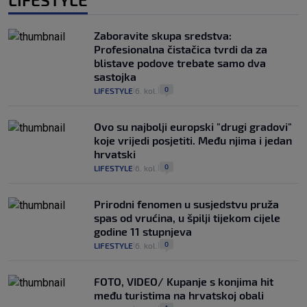
Zaboravite skupa sredstva:
Profesionalna čistačica tvrdi da za
blistave podove trebate samo dva
sastojka
0
LIFESTYLE
6. kol.
|
|
Ovo su najbolji europski "drugi gradovi"
koje vrijedi posjetiti. Među njima i jedan
hrvatski
0
LIFESTYLE
6. kol.
|
|
Prirodni fenomen u susjedstvu pruža
spas od vrućina, u špilji tijekom cijele
godine 11 stupnjeva
0
LIFESTYLE
6. kol.
|
|
FOTO, VIDEO/ Kupanje s konjima hit
među turistima na hrvatskoj obali