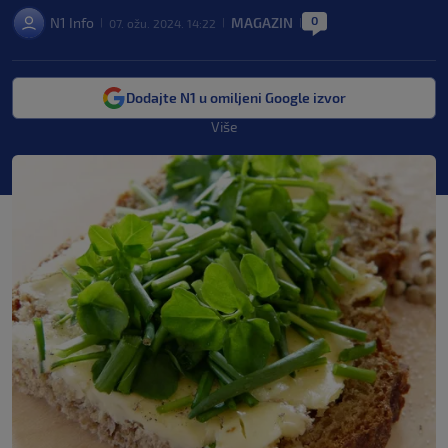
0
N1 Info
MAGAZIN
07. ožu. 2024. 14:22
|
|
|
Dodajte N1 u omiljeni Google izvor
Više