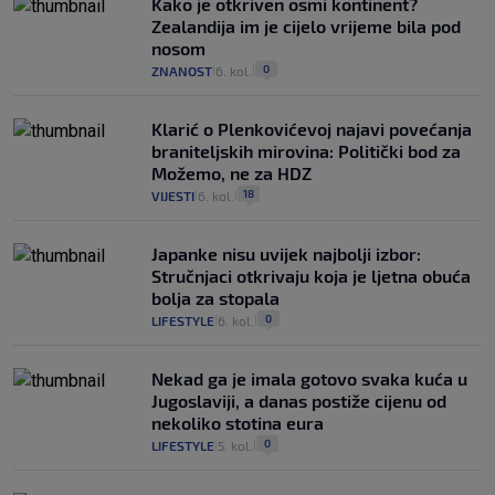
Kako je otkriven osmi kontinent?
Zealandija im je cijelo vrijeme bila pod
nosom
0
ZNANOST
6. kol.
|
|
Klarić o Plenkovićevoj najavi povećanja
braniteljskih mirovina: Politički bod za
Možemo, ne za HDZ
18
VIJESTI
6. kol.
|
|
Japanke nisu uvijek najbolji izbor:
Stručnjaci otkrivaju koja je ljetna obuća
bolja za stopala
0
LIFESTYLE
6. kol.
|
|
Nekad ga je imala gotovo svaka kuća u
Jugoslaviji, a danas postiže cijenu od
nekoliko stotina eura
0
LIFESTYLE
5. kol.
|
|