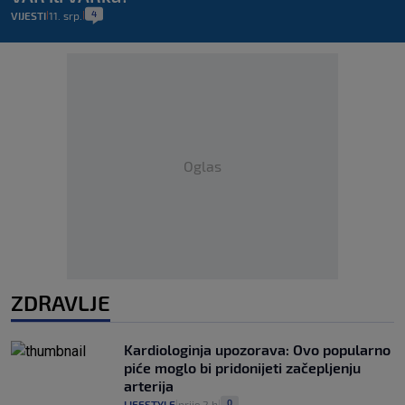
4
VIJESTI
11. srp.
|
|
Oglas
ZDRAVLJE
Kardiologinja upozorava: Ovo popularno
piće moglo bi pridonijeti začepljenju
arterija
0
LIFESTYLE
prije 2 h
|
|