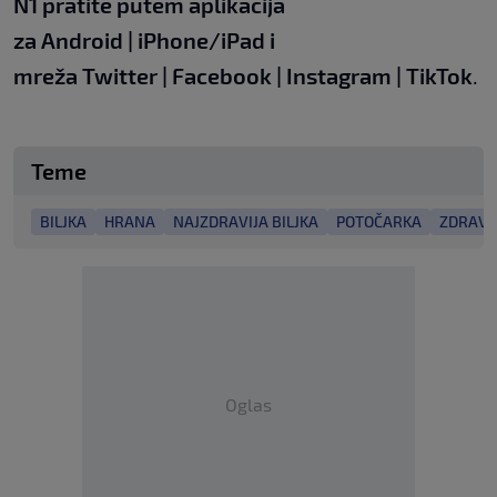
N1 pratite putem aplikacija
za
Android
|
iPhone/iPad
i
mreža
Twitter
|
Facebook
|
Instagram
|
TikTok
.
Teme
BILJKA
HRANA
NAJZDRAVIJA BILJKA
POTOČARKA
ZDRAVA
Oglas