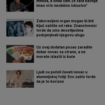
minuta, a onda sam 24 sata kasnije
imao vrlo neobično iskustvo"
Zaboravljeni organ mogao bi biti
ključ zaštite od raka: Znanstvenici
tvrde da smo desetljećima
podcjenjivali njegovu ulogu
Uz ovaj dodatan posao zaradite
dobar novac sa strane, a ne
morate izlaziti iz kuće
Ljudi su počeli čuvati novac u
aluminijskoj foliji: Evo zašto tvrde
da je to korisno