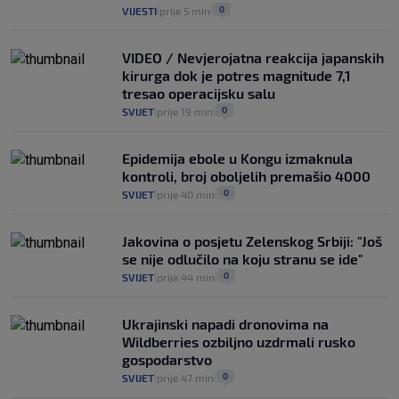
0
VIJESTI
prije 5 min
|
|
VIDEO / Nevjerojatna reakcija japanskih
kirurga dok je potres magnitude 7,1
tresao operacijsku salu
0
SVIJET
prije 19 min
|
|
Epidemija ebole u Kongu izmaknula
kontroli, broj oboljelih premašio 4000
0
SVIJET
prije 40 min
|
|
Jakovina o posjetu Zelenskog Srbiji: "Još
se nije odlučilo na koju stranu se ide"
0
SVIJET
prije 44 min
|
|
Ukrajinski napadi dronovima na
Wildberries ozbiljno uzdrmali rusko
gospodarstvo
0
SVIJET
prije 47 min
|
|