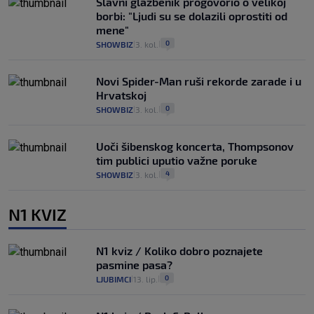
Slavni glazbenik progovorio o velikoj
borbi: "Ljudi su se dolazili oprostiti od
mene"
0
SHOWBIZ
3. kol.
|
|
Novi Spider-Man ruši rekorde zarade i u
Hrvatskoj
0
SHOWBIZ
3. kol.
|
|
Uoči šibenskog koncerta, Thompsonov
tim publici uputio važne poruke
4
SHOWBIZ
3. kol.
|
|
N1 KVIZ
N1 kviz / Koliko dobro poznajete
pasmine pasa?
0
LJUBIMCI
13. lip.
|
|