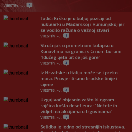
6
VIJESTI
4. kol.
|
|
Tadić: Krško je u boljoj poziciji od
nuklearki u Mađarskoj i Rumunjskoj jer
se vodilo računa o važnoj stvari
5
VIJESTI
4. kol.
|
|
Stručnjak o prometnom kolapsu u
Konavlima na granici s Crnom Gorom:
"Idućeg ljeta bit će još gore"
3
VIJESTI
4. kol.
|
|
Iz Hrvatske u Italiju može se i preko
mora. Provjerili smo brodske linije i
cijene
2
VIJESTI
3. kol.
|
|
Uzgajivač objasnio zašto kilogram
rajčica košta deset eura: "Nećete ih
vidjeti na akcijama u trgovinama"
7
VIJESTI
3. kol.
|
|
Selidba je jedno od stresnijih iskustava.