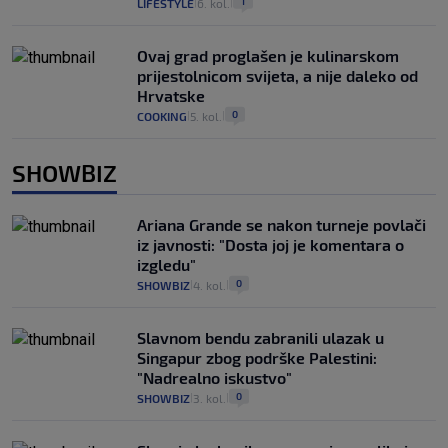
1
LIFESTYLE
6. kol.
|
|
Ovaj grad proglašen je kulinarskom
prijestolnicom svijeta, a nije daleko od
Hrvatske
0
COOKING
5. kol.
|
|
SHOWBIZ
Ariana Grande se nakon turneje povlači
iz javnosti: "Dosta joj je komentara o
izgledu"
0
SHOWBIZ
4. kol.
|
|
Slavnom bendu zabranili ulazak u
Singapur zbog podrške Palestini:
"Nadrealno iskustvo"
0
SHOWBIZ
3. kol.
|
|