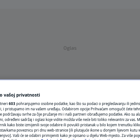
Oglas
 vašoj privatnosti
VRIJEME
rtneri
603
pohranjujemo osobne podatke, kao što su podaci o pregledavanju ili jedins
ori, i pristupamo im na vašem uređaju. Odabirom opcije Prihvaćam omogućit ćete teh
N1 TEME
e podržavaju svrhe za čije pružanje mi i naši partneri obrađujemo podatke. Ako su ala
 određeni sadržaj i oglasi koje vidite možda više neće biti toliko relevantni za vas. Mo
rnik kako biste izmijenili svoje odabire ili povukli pristanak u bilo kojem trenutku kl
REGIJA
stavkama poveznicu pri dnu web-stranice [ili plutajuće ikone u donjem lijevom kutu w
BERG
enjivo]. Vaši će se odabiri primijeniti kako je opisano u dijelu Web-mjesto. Za više poj