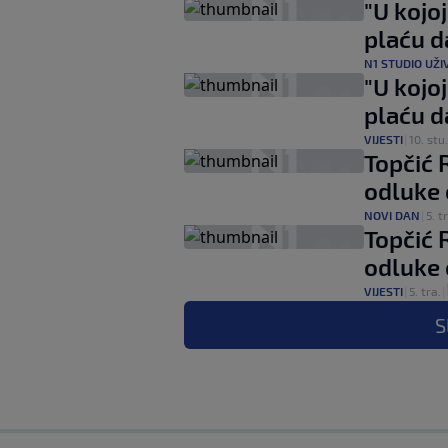
"U kojoj
plaću d
N1 STUDIO UŽI
"U kojoj
plaću d
VIJESTI
|
10. stu.
Topčić 
odluke 
NOVI DAN
|
5. t
Topčić 
odluke 
VIJESTI
|
5. tra.
|
S