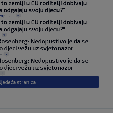
 to zemlji u EU roditelji dobivaju
a odgajaju svoju djecu?"
0
VO
|
10. stu.
|
 to zemlji u EU roditelji dobivaju
a odgajaju svoju djecu?"
0
|
Rosenberg: Nedopustivo je da se
o djeci vežu uz svjetonazor
0
ra.
|
Rosenberg: Nedopustivo je da se
o djeci vežu uz svjetonazor
0
ljedeća
stranica