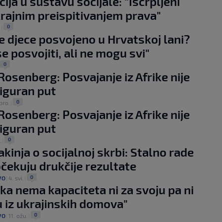
ija u sustavu socijale: "Iscrpljeni
rajnim preispitivanjem prava"
0
.
|
je djece posvojeno u Hrvatskoj lani?
e posvojiti, ali ne mogu svi"
0
Rosenberg: Posvajanje iz Afrike nije
siguran put
0
pro.
|
Rosenberg: Posvajanje iz Afrike nije
siguran put
0
.
|
akinja o socijalnoj skrbi: Stalno rade
 očekuju drukčije rezultate
0
VO
|
4. svi.
|
ka nema kapaciteta ni za svoju pa ni
u iz ukrajinskih domova"
0
VO
|
11. ožu.
|