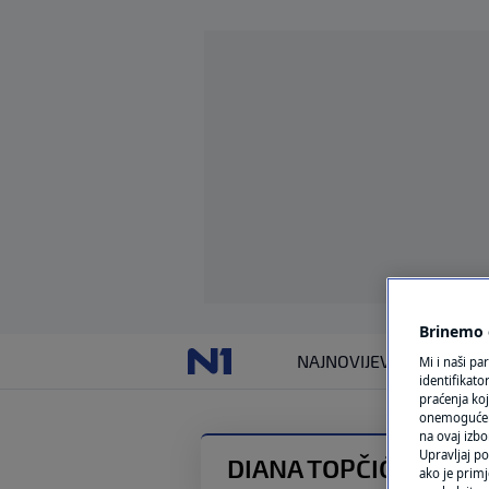
Brinemo o
NAJNOVIJE
VIJESTI
SVIJET
Mi i naši pa
identifikat
praćenja koj
onemogućeni,
na ovaj izbo
Upravljaj po
DIANA TOPČIĆ ROSEN
ako je primj