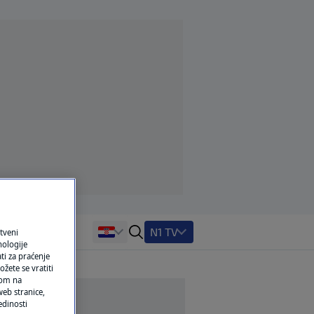
N1 TV
tveni
nologije
ti za praćenje
žete se vratiti
ikom na
eb stranice,
edinosti