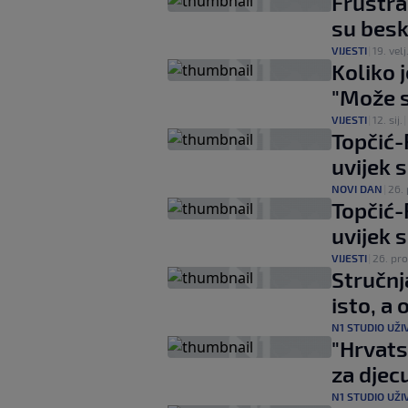
Frustrac
su besk
VIJESTI
|
19. velj
Koliko 
"Može s
VIJESTI
|
12. sij.
|
Topčić-
uvijek 
NOVI DAN
|
26. 
Topčić-
uvijek 
VIJESTI
|
26. pro
Stručnj
isto, a
N1 STUDIO UŽI
"Hrvats
za djec
N1 STUDIO UŽI