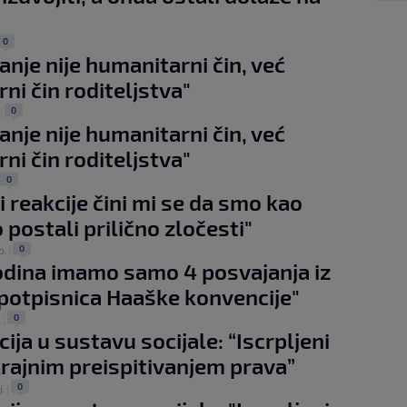
0
anje nije humanitarni čin, već
ni čin roditeljstva"
0
|
anje nije humanitarni čin, već
ni čin roditeljstva"
0
i reakcije čini mi se da smo kao
 postali prilično zločesti"
0
p.
|
odina imamo samo 4 posvajanja iz
potpisnica Haaške konvencije"
0
.
|
ija u sustavu socijale: “Iscrpljeni
rajnim preispitivanjem prava”
0
j.
|