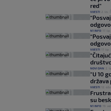
red"
VIJESTI
|
2. lis.
|
"Posvaj
odgovor
N1 INFO
|
17. lip.
"Posvaj
odgovor
VIJESTI
|
17. lip.
|
"Čitajuć
društvo
NOVI DAN
|
2. li
"U 10 g
država 
VIJESTI
|
12. ožu
Frustrac
su besk
N1 INFO
|
19. vel