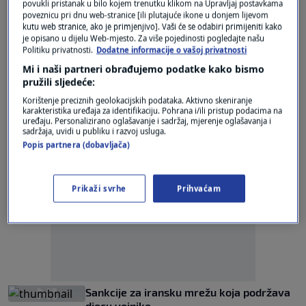
povukli pristanak u bilo kojem trenutku klikom na Upravljaj postavkama
Ruskinja”: Kako Rusija preodgaja djecu u
poveznicu pri dnu web-stranice [ili plutajuće ikone u donjem lijevom
Ukrajini za vlastite ciljeve
kutu web stranice, ako je primjenjivo]. Vaši će se odabiri primijeniti kako
1
SVIJET
|
20. srp.
|
je opisano u dijelu Web-mjesto. Za više pojedinosti pogledajte našu
Politiku privatnosti.
Dodatne informacije o vašoj privatnosti
UN: Više od 8500 djece korišteno u vojne
Mi i naši partneri obrađujemo podatke kako bismo
svrhe 2020., gotovo 2700 ubijeno
pružili sljedeće:
0
SVIJET
|
22. lip.
|
Korištenje preciznih geolokacijskih podataka. Aktivno skeniranje
karakteristika uređaja za identifikaciju. Pohrana i/ili pristup podacima na
uređaju. Personalizirano oglašavanje i sadržaj, mjerenje oglašavanja i
sadržaja, uvidi u publiku i razvoj usluga.
Popis partnera (dobavljača)
Prikaži svrhe
Prihvaćam
Oglas
Sankcije za iransku mrežu koja podržava
djecu vojnike