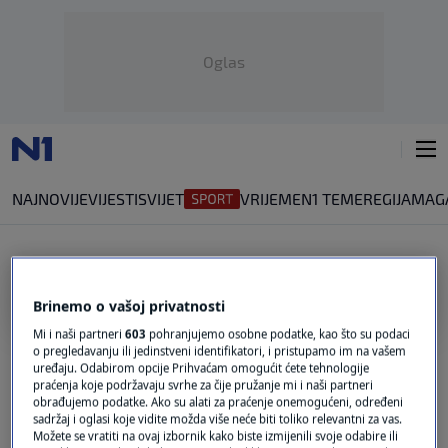
Oglas
NAJNOVIJE
VIJESTI
SVIJET
VRIJEME
N1 TEME
REGIJA
MAG
DJECA VOJNICI
Brinemo o vašoj privatnosti
Mi i naši partneri
603
pohranjujemo osobne podatke, kao što su podaci
LUKAŠENKOV REŽIM
o pregledavanju ili jedinstveni identifikatori, i pristupamo im na vašem
Kako Bjelorusija militarizira svoju djecu?
uređaju. Odabirom opcije Prihvaćam omogućit ćete tehnologije
0
SVIJET
|
prije 0 min.
|
praćenja koje podržavaju svrhe za čije pružanje mi i naši partneri
obrađujemo podatke. Ako su alati za praćenje onemogućeni, određeni
TEŠKA INDOKTRINACIJA
sadržaj i oglasi koje vidite možda više neće biti toliko relevantni za vas.
VIDEO / Tjeraju ih da viču “Ja sam
Možete se vratiti na ovaj izbornik kako biste izmijenili svoje odabire ili