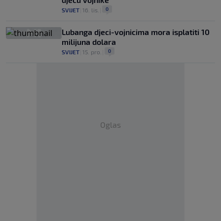
0
SVIJET
|
16. lis.
|
Lubanga djeci-vojnicima mora isplatiti 10
milijuna dolara
0
SVIJET
|
15. pro.
|
Oglas