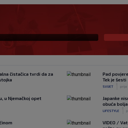
 već šest godina
lna čistačica tvrdi da za
Pad povjeren
stojka
Tek je šesti
|
SVIJET
prije
tu, u Njemačkoj opet
Japanke nisu
obuća bolja
|
LIFESTYLE
p
ućinom
VIDEO / Vat