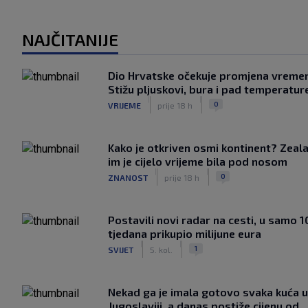
NAJČITANIJE
Dio Hrvatske očekuje promjena vreme
Stižu pljuskovi, bura i pad temperatur
|
|
0
VRIJEME
prije 18 h
Kako je otkriven osmi kontinent? Zeala
im je cijelo vrijeme bila pod nosom
|
|
0
ZNANOST
prije 18 h
Postavili novi radar na cesti, u samo 1
tjedana prikupio milijune eura
|
|
1
SVIJET
5. kol.
Nekad ga je imala gotovo svaka kuća u
Jugoslaviji, a danas postiže cijenu od