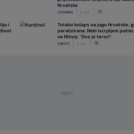
Hrvatske
|
|
0
COOKING
5. kol.
iju i
Totalni kolaps na jugu Hrvatske, g
 život
paralizirana. Neki iscrpljeni putnici
na Hitnoj: "Ovo je teror!"
|
|
8
VIJESTI
2. kol.
Oglas