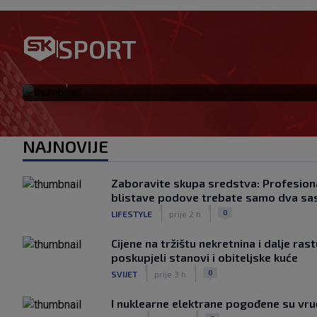
SPORT
Ovo se Hajduku nije dogodilo
|
SK
prije 4 h
NAJNOVIJE
Zaboravite skupa sredstva: Profesiona
blistave podove trebate samo dva sa
|
|
0
LIFESTYLE
prije 2 h
Cijene na tržištu nekretnina i dalje ras
poskupjeli stanovi i obiteljske kuće
|
|
0
SVIJET
prije 3 h
I nuklearne elektrane pogođene su vr
|
|