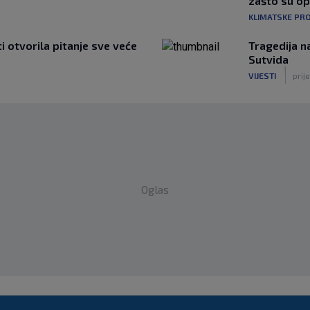
zašto su o
KLIMATSKE PR
ti otvorila pitanje sve veće
Tragedija n
Sutvida
|
VIJESTI
prije
Oglas