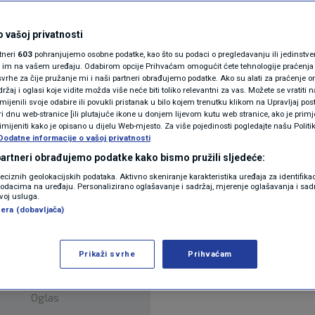
arizira svoju djecu?
N1(DIS)INFO
KLIMATSKE PROMJENE
 vašoj privatnosti
rtneri
603
pohranjujemo osobne podatke, kao što su podaci o pregledavanju ili jedinstveni 
FOTO
o im na vašem uređaju. Odabirom opcije Prihvaćam omogućit ćete tehnologije praćenja
vrhe za čije pružanje mi i naši partneri obrađujemo podatke. Ako su alati za praćenje
žaj i oglasi koje vidite možda više neće biti toliko relevantni za vas. Možete se vratiti n
VIDEO
zmijenili svoje odabire ili povukli pristanak u bilo kojem trenutku klikom na Upravljaj p
i dnu web-stranice [ili plutajuće ikone u donjem lijevom kutu web stranice, ako je primje
rimijeniti kako je opisano u dijelu Web-mjesto. Za više pojedinosti pogledajte našu Politi
Dodatne informacije o vašoj privatnosti
 partneri obrađujemo podatke kako bismo pružili sljedeće:
lama bavi se temama rata, smrti i samopožrtvovanj
reciznih geolokacijskih podataka. Aktivno skeniranje karakteristika uređaja za identifika
time slijedi Lukašenkov režim?
Pročitaj više
p podacima na uređaju. Personalizirano oglašavanje i sadržaj, mjerenje oglašavanja i sadr
zvoj usluga.
era (dobavljača)
Prikaži svrhe
Prihvaćam
Oglas