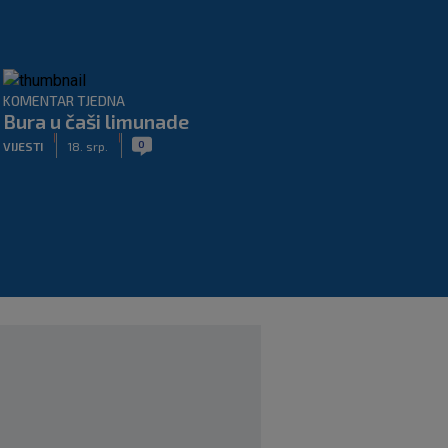
KOMENTAR TJEDNA
Bura u čaši limunade
|
|
0
VIJESTI
18. srp.