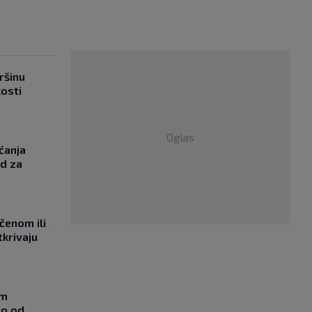
ršinu
kosti
Oglas
ćanja
od za
učenom ili
tkrivaju
om
ko od