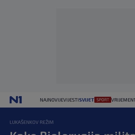
NAJNOVIJE
VIJESTI
SVIJET
VRIJEME
N
LUKAŠENKOV REŽIM