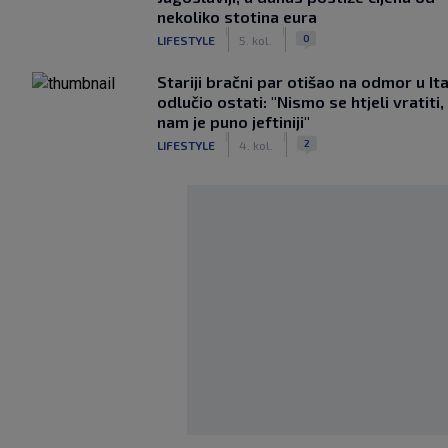
nekoliko stotina eura
|
|
0
LIFESTYLE
5. kol.
Stariji bračni par otišao na odmor u Ital
odlučio ostati: "Nismo se htjeli vratiti,
nam je puno jeftiniji"
|
|
2
LIFESTYLE
4. kol.