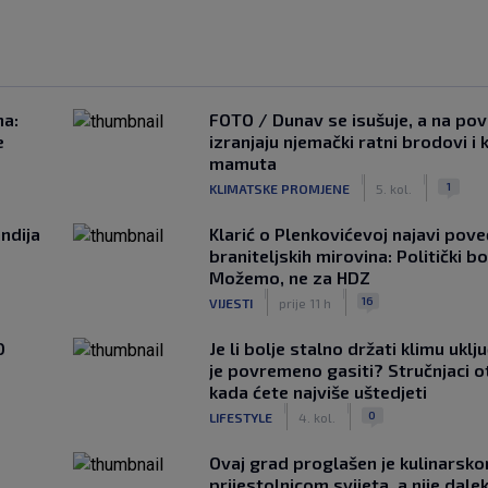
na:
FOTO / Dunav se isušuje, a na pov
e
izranjaju njemački ratni brodovi i 
mamuta
|
|
1
KLIMATSKE PROMJENE
5. kol.
ndija
Klarić o Plenkovićevoj najavi pove
braniteljskih mirovina: Politički b
Možemo, ne za HDZ
|
|
16
VIJESTI
prije 11 h
0
Je li bolje stalno držati klimu uklj
je povremeno gasiti? Stručnjaci o
kada ćete najviše uštedjeti
|
|
0
LIFESTYLE
4. kol.
Ovaj grad proglašen je kulinarsk
prijestolnicom svijeta, a nije dale