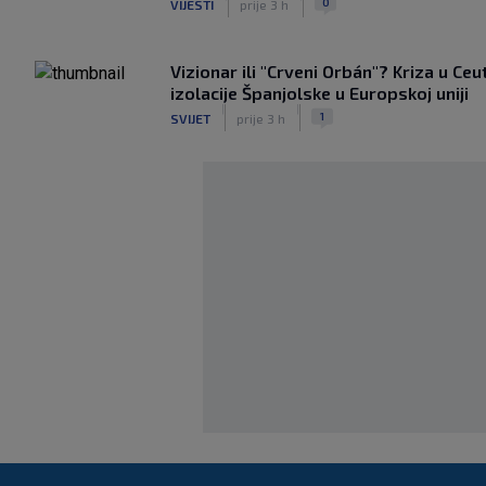
0
VIJESTI
prije 3 h
Vizionar ili "Crveni Orbán"? Kriza u Ceu
izolacije Španjolske u Europskoj uniji
|
|
1
SVIJET
prije 3 h