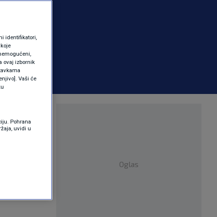
identifikatori,
 koje
 onemogućeni,
a ovaj izbornik
ostavkama
njivo]. Vaši će
ku
a. Kojim
ciju. Pohrana
žaja, uvidi u
Oglas