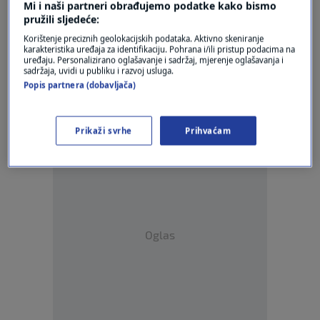
Mi i naši partneri obrađujemo podatke kako bismo
pružili sljedeće:
Korištenje preciznih geolokacijskih podataka. Aktivno skeniranje
karakteristika uređaja za identifikaciju. Pohrana i/ili pristup podacima na
Oglas
uređaju. Personalizirano oglašavanje i sadržaj, mjerenje oglašavanja i
sadržaja, uvidi u publiku i razvoj usluga.
Popis partnera (dobavljača)
Prikaži svrhe
Prihvaćam
Oglas