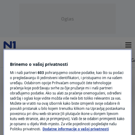
Oglas
NAJNOVIJE
VIJESTI
SVIJET
VRIJEME
N1 TEME
REGIJA
MAG
Brinemo o vašoj privatnosti
Mi i naši partneri
603
pohranjujemo osobne podatke, kao što su podaci
o pregledavanju ili jedinstveni identifikatori, i pristupamo im na vašem
uređaju. Odabirom opcije Prihvaćam omogućit ćete tehnologije
EUCPM ENG
praćenja koje podržavaju svrhe za čije pružanje mi i naši partneri
obrađujemo podatke. Ako su alati za praćenje onemogućeni, određeni
sadržaj i oglasi koje vidite možda više neće biti toliko relevantni za vas.
EU activates Civil Protection Mechanism
Možete se vratiti na ovaj izbornik kako biste izmijenili svoje odabire ili
for emergency aid in BiH
povukli pristanak u bilo kojem trenutku klikom na Upravljaj postavkama
poveznicu pri dnu web-stranice [ili plutajuće ikone u donjem lijevom
0
NEWS
|
7. lis.
|
kutu web stranice, ako je primjenjivo]. Vaši će se odabiri primijeniti kako
je opisano u dijelu Web-mjesto. Za više pojedinosti pogledajte našu
Politiku privatnosti.
Dodatne informacije o vašoj privatnosti