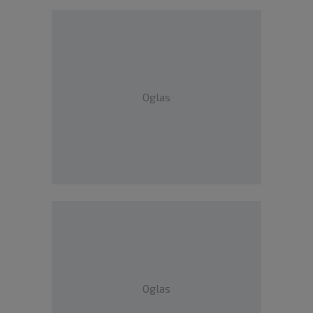
Oglas
Oglas