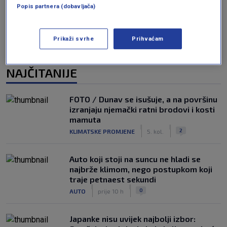
Popis partnera (dobavljača)
Prikaži svrhe
Prihvaćam
NAJČITANIJE
FOTO / Dunav se isušuje, a na površinu
izranjaju njemački ratni brodovi i kosti
mamuta
|
|
2
KLIMATSKE PROMJENE
5. kol.
Auto koji stoji na suncu ne hladi se
najbrže klimom, nego postupkom koji
traje petnaest sekundi
|
|
0
AUTO
prije 10 h
Japanke nisu uvijek najbolji izbor: