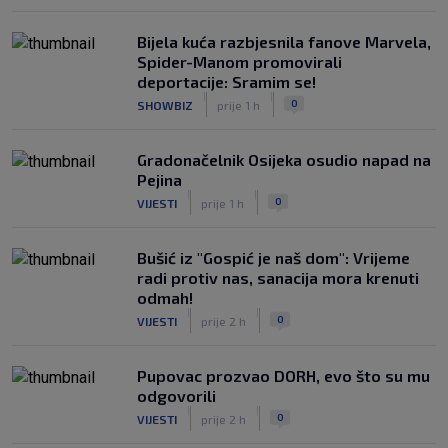
Bijela kuća razbjesnila fanove Marvela,
Spider-Manom promovirali
deportacije: Sramim se!
|
|
0
SHOWBIZ
prije 1 h
Gradonačelnik Osijeka osudio napad na
Pejina
|
|
0
VIJESTI
prije 1 h
Bušić iz "Gospić je naš dom": Vrijeme
radi protiv nas, sanacija mora krenuti
odmah!
|
|
0
VIJESTI
prije 2 h
Pupovac prozvao DORH, evo što su mu
odgovorili
|
|
0
VIJESTI
prije 2 h