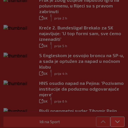
poluvremenu, u Rijeci su s pravom
zabrinuti
|
SK
prije 2 h
Kreće 2. Bundesliga! Brekalo za SK
najavljuje: ‘U top formi sam, sve ćemo
iznenaditi’
|
SK
prije 5 h
S Engleskom je osvojio broncu na SP-u,
a sada je optužen za napad u noćnom
klubu
|
SK
prije 4 h
HNS osudio napad na Pejina: ‘Pozivamo
institucije da poduzmu odgovarajuće
mjere’
|
SK
prije 6 h
Bivši nogometni sudac Tihomir Pejin
pretučen u Osijeku, policija istražuje
Idi na Sport
brutalni napad
|