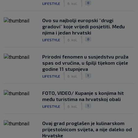
|
|
0
LIFESTYLE
6. kol.
Ovo su najbolji europski "drugi
gradovi" koje vrijedi posjetiti. Među
njima i jedan hrvatski
|
|
0
LIFESTYLE
6. kol.
Prirodni fenomen u susjedstvu pruža
spas od vrućina, u špilji tijekom cijele
godine 11 stupnjeva
|
|
1
LIFESTYLE
6. kol.
FOTO, VIDEO/ Kupanje s konjima hit
među turistima na hrvatskoj obali
|
|
1
LIFESTYLE
6. kol.
Ovaj grad proglašen je kulinarskom
prijestolnicom svijeta, a nije daleko od
Hrvatske