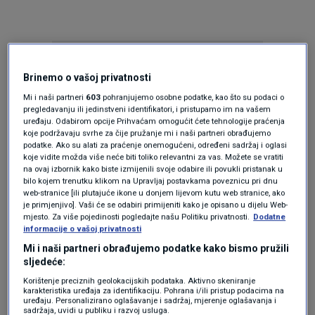
Brinemo o vašoj privatnosti
Mi i naši partneri
603
pohranjujemo osobne podatke, kao što su podaci o
pregledavanju ili jedinstveni identifikatori, i pristupamo im na vašem
uređaju. Odabirom opcije Prihvaćam omogućit ćete tehnologije praćenja
Oglas
koje podržavaju svrhe za čije pružanje mi i naši partneri obrađujemo
podatke. Ako su alati za praćenje onemogućeni, određeni sadržaj i oglasi
koje vidite možda više neće biti toliko relevantni za vas. Možete se vratiti
na ovaj izbornik kako biste izmijenili svoje odabire ili povukli pristanak u
bilo kojem trenutku klikom na Upravljaj postavkama poveznicu pri dnu
web-stranice [ili plutajuće ikone u donjem lijevom kutu web stranice, ako
je primjenjivo]. Vaši će se odabiri primijeniti kako je opisano u dijelu Web-
mjesto. Za više pojedinosti pogledajte našu Politiku privatnosti.
Dodatne
informacije o vašoj privatnosti
Mi i naši partneri obrađujemo podatke kako bismo pružili
sljedeće:
Korištenje preciznih geolokacijskih podataka. Aktivno skeniranje
karakteristika uređaja za identifikaciju. Pohrana i/ili pristup podacima na
uređaju. Personalizirano oglašavanje i sadržaj, mjerenje oglašavanja i
Oglas
sadržaja, uvidi u publiku i razvoj usluga.