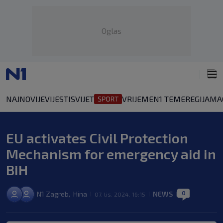
Oglas
NAJNOVIJE
VIJESTI
SVIJET
VRIJEME
N1 TEME
REGIJA
MA
EU activates Civil Protection
Mechanism for emergency aid in
BiH
0
N1 Zagreb
Hina
NEWS
,
07. lis. 2024. 16:15
|
|
|