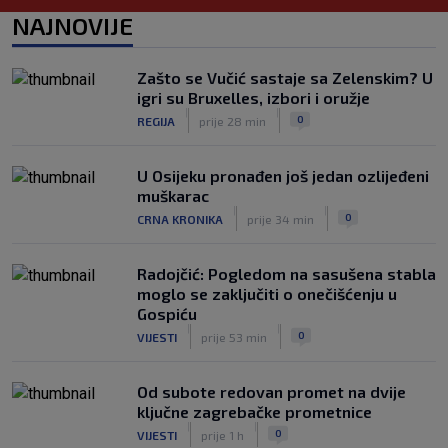
SK
prije 7 h
NAJNOVIJE
Zašto se Vučić sastaje sa Zelenskim? U
igri su Bruxelles, izbori i oružje
|
|
0
REGIJA
prije 28 min
U Osijeku pronađen još jedan ozlijeđeni
muškarac
|
|
0
CRNA KRONIKA
prije 34 min
Radojčić: Pogledom na sasušena stabla
moglo se zaključiti o onečišćenju u
Gospiću
|
|
0
VIJESTI
prije 53 min
Od subote redovan promet na dvije
ključne zagrebačke prometnice
|
|
0
VIJESTI
prije 1 h