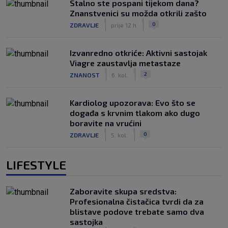
Stalno ste pospani tijekom dana?
Znanstvenici su možda otkrili zašto
|
|
0
ZDRAVLJE
prije 12 h
Izvanredno otkriće: Aktivni sastojak
Viagre zaustavlja metastaze
|
|
2
ZNANOST
6. kol.
Kardiolog upozorava: Evo što se
događa s krvnim tlakom ako dugo
boravite na vrućini
|
|
0
ZDRAVLJE
5. kol.
LIFESTYLE
Zaboravite skupa sredstva:
Profesionalna čistačica tvrdi da za
blistave podove trebate samo dva
sastojka