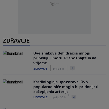
Oglas
ZDRAVLJE
Ove znakove dehidracije mnogi
pripisuju umoru: Prepoznajte ih na
vrijeme
|
|
0
ZDRAVLJE
prije 3 h
Kardiologinja upozorava: Ovo
popularno piće moglo bi pridonijeti
začepljenju arterija
|
|
2
LIFESTYLE
prije 10 h