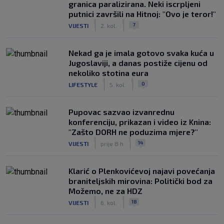
granica paralizirana. Neki iscrpljeni
putnici završili na Hitnoj: "Ovo je teror!"
|
|
7
VIJESTI
2. kol.
Nekad ga je imala gotovo svaka kuća u
Jugoslaviji, a danas postiže cijenu od
nekoliko stotina eura
|
|
0
LIFESTYLE
5. kol.
Pupovac sazvao izvanrednu
konferenciju, prikazan i video iz Knina:
"Zašto DORH ne poduzima mjere?"
|
|
14
VIJESTI
prije 8 h
Klarić o Plenkovićevoj najavi povećanja
braniteljskih mirovina: Politički bod za
Možemo, ne za HDZ
|
|
18
VIJESTI
6. kol.