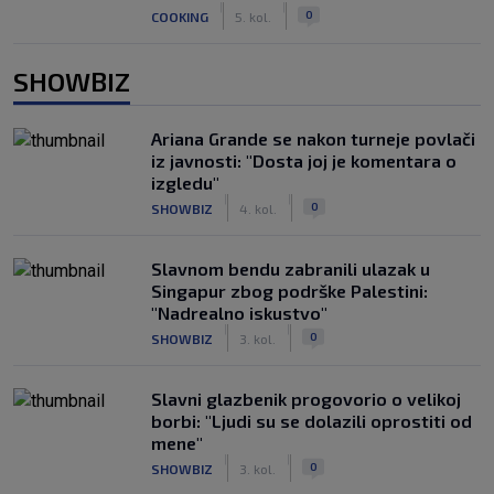
|
|
0
COOKING
5. kol.
SHOWBIZ
Ariana Grande se nakon turneje povlači
iz javnosti: "Dosta joj je komentara o
izgledu"
|
|
0
SHOWBIZ
4. kol.
Slavnom bendu zabranili ulazak u
Singapur zbog podrške Palestini:
"Nadrealno iskustvo"
|
|
0
SHOWBIZ
3. kol.
Slavni glazbenik progovorio o velikoj
borbi: "Ljudi su se dolazili oprostiti od
mene"
|
|
0
SHOWBIZ
3. kol.