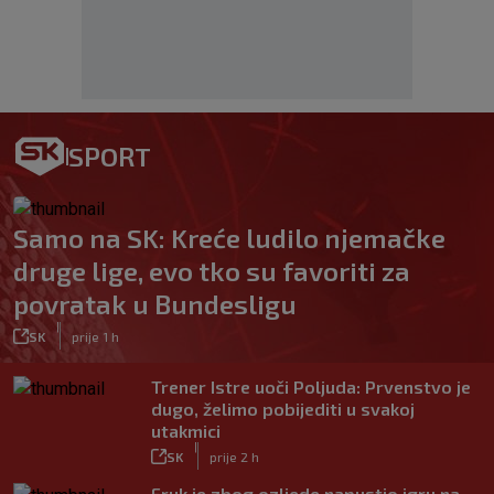
SPORT
Samo na SK: Kreće ludilo njemačke
druge lige, evo tko su favoriti za
povratak u Bundesligu
|
SK
prije 1 h
Trener Istre uoči Poljuda: Prvenstvo je
dugo, želimo pobijediti u svakoj
utakmici
|
SK
prije 2 h
Fruk je zbog ozljede napustio igru na