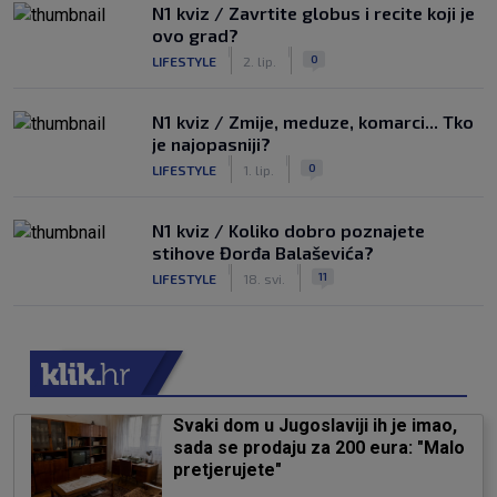
N1 kviz / Zavrtite globus i recite koji je
ovo grad?
|
|
0
LIFESTYLE
2. lip.
N1 kviz / Zmije, meduze, komarci... Tko
je najopasniji?
|
|
0
LIFESTYLE
1. lip.
N1 kviz / Koliko dobro poznajete
stihove Đorđa Balaševića?
|
|
11
LIFESTYLE
18. svi.
Svaki dom u Jugoslaviji ih je imao,
sada se prodaju za 200 eura: "Malo
pretjerujete"