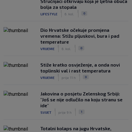
Stručnjaci otkrivaju koja je ljetna obuća
bolja za stopala
|
|
0
LIFESTYLE
6. kol.
Dio Hrvatske očekuje promjena
vremena: Stižu pljuskovi, bura i pad
temperature
|
|
0
VRIJEME
6. kol.
Stiže kratko osvježenje, a onda novi
toplinski val i rast temperatura
|
|
0
VRIJEME
prije 11 h
Jakovina o posjetu Zelenskog Srbiji:
"Još se nije odlučilo na koju stranu se
ide"
|
|
1
SVIJET
prije 9 h
Totalni kolaps na jugu Hrvatske,