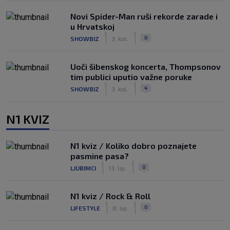
Novi Spider-Man ruši rekorde zarade i
u Hrvatskoj
|
|
0
SHOWBIZ
3. kol.
Uoči šibenskog koncerta, Thompsonov
tim publici uputio važne poruke
|
|
4
SHOWBIZ
3. kol.
N1 KVIZ
N1 kviz / Koliko dobro poznajete
pasmine pasa?
|
|
0
LJUBIMCI
13. lip.
N1 kviz / Rock & Roll
|
|
0
LIFESTYLE
8. lip.