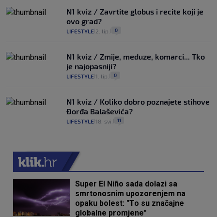
N1 kviz / Zavrtite globus i recite koji je
ovo grad?
0
LIFESTYLE
2. lip.
|
|
N1 kviz / Zmije, meduze, komarci... Tko
je najopasniji?
0
LIFESTYLE
1. lip.
|
|
N1 kviz / Koliko dobro poznajete stihove
Đorđa Balaševića?
11
LIFESTYLE
18. svi.
|
|
Super El Niño sada dolazi sa
smrtonosnim upozorenjem na
opaku bolest: "To su značajne
globalne promjene"