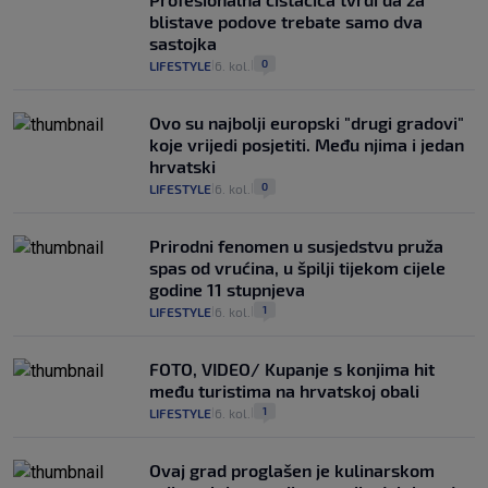
blistave podove trebate samo dva
sastojka
0
LIFESTYLE
6. kol.
|
|
Ovo su najbolji europski "drugi gradovi"
koje vrijedi posjetiti. Među njima i jedan
hrvatski
0
LIFESTYLE
6. kol.
|
|
Prirodni fenomen u susjedstvu pruža
spas od vrućina, u špilji tijekom cijele
godine 11 stupnjeva
1
LIFESTYLE
6. kol.
|
|
FOTO, VIDEO/ Kupanje s konjima hit
među turistima na hrvatskoj obali
1
LIFESTYLE
6. kol.
|
|
Ovaj grad proglašen je kulinarskom