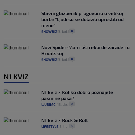
Slavni glazbenik progovorio o velikoj
borbi: "Ljudi su se dolazili oprostiti od
mene"
0
SHOWBIZ
3. kol.
|
|
Novi Spider-Man ruši rekorde zarade i u
Hrvatskoj
0
SHOWBIZ
3. kol.
|
|
N1 KVIZ
N1 kviz / Koliko dobro poznajete
pasmine pasa?
0
LJUBIMCI
13. lip.
|
|
N1 kviz / Rock & Roll
0
LIFESTYLE
8. lip.
|
|