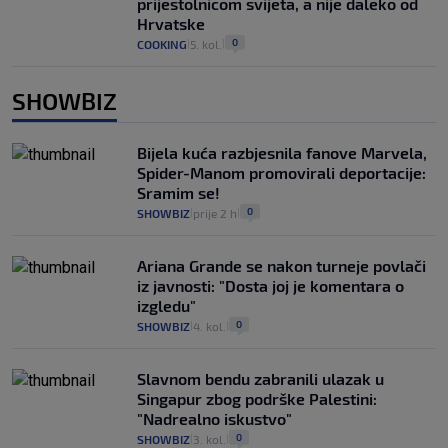
prijestolnicom svijeta, a nije daleko od
Hrvatske
0
COOKING
5. kol.
|
|
SHOWBIZ
Bijela kuća razbjesnila fanove Marvela,
Spider-Manom promovirali deportacije:
Sramim se!
0
SHOWBIZ
prije 2 h
|
|
Ariana Grande se nakon turneje povlači
iz javnosti: "Dosta joj je komentara o
izgledu"
0
SHOWBIZ
4. kol.
|
|
Slavnom bendu zabranili ulazak u
Singapur zbog podrške Palestini:
"Nadrealno iskustvo"
0
SHOWBIZ
3. kol.
|
|