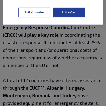
help
Prikaži svrhe
Prihvaćam
When the EUCPM is activated,
the European
Emergency Response Coordination Centre
(ERCC) will play a key role
in coordinating the
disaster response. It contributes at least 75%
of the transport and/or operational costs of
operations, regardless of whether a country is
a member of the EU or not.
A total of 12 countries have offered assistance
through the EUCPM.
Albania, Hungary,
Montenegro, Romania and Turkey
have
provided equipment for emergency shelters.