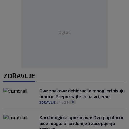
Oglas
ZDRAVLJE
Ove znakove dehidracije mnogi pripisuju
umoru: Prepoznajte ih na vrijeme
0
ZDRAVLJE
prije 2 h
|
|
Kardiologinja upozorava: Ovo popularno
piće moglo bi pridonijeti začepljenju
arterija