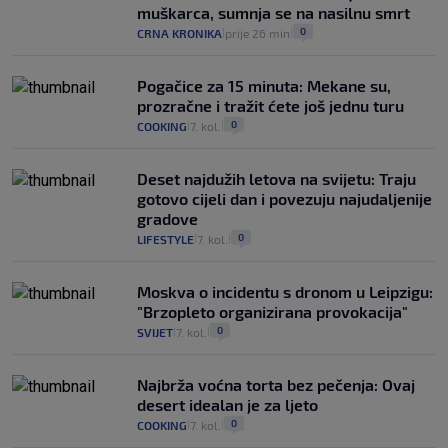
muškarca, sumnja se na nasilnu smrt
0
CRNA KRONIKA
prije 26 min
|
|
Pogačice za 15 minuta: Mekane su,
prozračne i tražit ćete još jednu turu
0
COOKING
7. kol.
|
|
Deset najdužih letova na svijetu: Traju
gotovo cijeli dan i povezuju najudaljenije
gradove
0
LIFESTYLE
7. kol.
|
|
Moskva o incidentu s dronom u Leipzigu:
"Brzopleto organizirana provokacija"
0
SVIJET
7. kol.
|
|
Najbrža voćna torta bez pečenja: Ovaj
desert idealan je za ljeto
0
COOKING
7. kol.
|
|