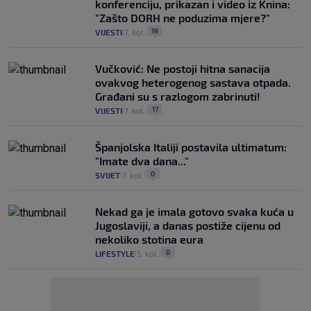
konferenciju, prikazan i video iz Knina:
"Zašto DORH ne poduzima mjere?"
19
VIJESTI
7. kol.
|
|
Vučković: Ne postoji hitna sanacija
ovakvog heterogenog sastava otpada.
Građani su s razlogom zabrinuti!
17
VIJESTI
7. kol.
|
|
Španjolska Italiji postavila ultimatum:
"Imate dva dana..."
0
SVIJET
7. kol.
|
|
Nekad ga je imala gotovo svaka kuća u
Jugoslaviji, a danas postiže cijenu od
nekoliko stotina eura
0
LIFESTYLE
5. kol.
|
|