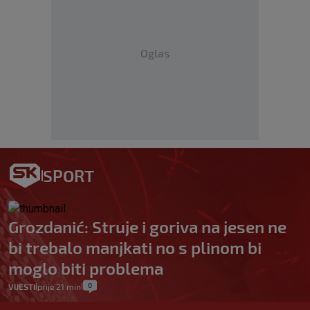
Oglas
SPORT
Grozdanić: Struje i goriva na jesen ne
bi trebalo manjkati no s plinom bi
moglo biti problema
0
VIJESTI
prije 21 min
|
|