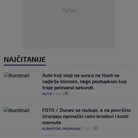
Oglas
NAJČITANIJE
Auto koji stoji na suncu ne hladi se
najbrže klimom, nego postupkom koji
traje petnaest sekundi
0
AUTO
7. kol.
|
|
FOTO / Dunav se isušuje, a na površinu
izranjaju njemački ratni brodovi i kosti
mamuta
2
KLIMATSKE PROMJENE
5. kol.
|
|