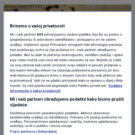
Brinemo o vašoj privatnosti
Mi i naši partneri
603
pohranjujemo osobne podatke, kao što su podaci o
pregledavanju ili jedinstveni identifikatori, i pristupamo im na vašem
uređaju. Odabirom opcije Prihvaćam omogućit ćete tehnologije praćenja
koje podržavaju svrhe za čije pružanje mi i naši partneri obrađujemo
podatke. Ako su alati za praćenje onemogućeni, određeni sadržaj i oglasi
koje vidite možda više neće biti toliko relevantni za vas. Možete se vratiti
na ovaj izbornik kako biste izmijenili svoje odabire ili povukli pristanak u
bilo kojem trenutku klikom na Upravljaj postavkama poveznicu pri dnu
web-stranice [ili plutajuće ikone u donjem lijevom kutu web stranice, ako
je primjenjivo]. Vaši će se odabiri primijeniti kako je opisano u dijelu Web-
mjesto. Za više pojedinosti pogledajte našu Politiku privatnosti.
Dodatne
informacije o vašoj privatnosti
F.Z./N1
|
F.Z. / N1
Mi i naši partneri obrađujemo podatke kako bismo pružili
sljedeće:
Korištenje preciznih geolokacijskih podataka. Aktivno skeniranje
karakteristika uređaja za identifikaciju. Pohrana i/ili pristup podacima na
12 countries have offered
uređaju. Personalizirano oglašavanje i sadržaj, mjerenje oglašavanja i
sadržaja, uvidi u publiku i razvoj usluga.
Popis partnera (dobavljača)