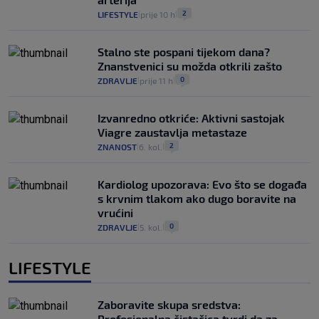
2
LIFESTYLE
prije 10 h
|
|
Stalno ste pospani tijekom dana?
Znanstvenici su možda otkrili zašto
0
ZDRAVLJE
prije 11 h
|
|
Izvanredno otkriće: Aktivni sastojak
Viagre zaustavlja metastaze
2
ZNANOST
6. kol.
|
|
Kardiolog upozorava: Evo što se događa
s krvnim tlakom ako dugo boravite na
vrućini
0
ZDRAVLJE
5. kol.
|
|
LIFESTYLE
Zaboravite skupa sredstva:
Profesionalna čistačica tvrdi da za