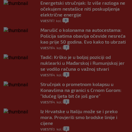
Energetski stručnjak: Iz više razloga ne
očekujem nestašice niti poskupljenja
električne energije
0
VIJESTI
7. kol.
|
|
Marušić o kolonama na autocestama:
Policija satima obavlja očevide nesreća
kao prije 50 godina. Evo kako to ubrzati
7
VIJESTI
4. kol.
|
|
Tadić: Krško je u boljoj poziciji od
nuklearki u Mađarskoj i Rumunjskoj jer
se vodilo računa o važnoj stvari
5
VIJESTI
4. kol.
|
|
Stručnjak o prometnom kolapsu u
Konavlima na granici s Crnom Gorom:
"Idućeg ljeta bit će još gore"
3
VIJESTI
4. kol.
|
|
Iz Hrvatske u Italiju može se i preko
mora. Provjerili smo brodske linije i
cijene
2
VIJESTI
3. kol.
|
|