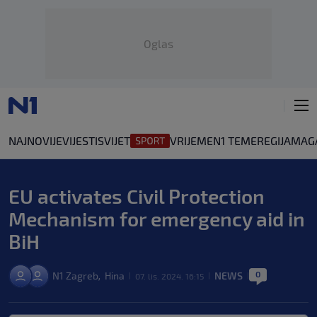
Oglas
NAJNOVIJE
VIJESTI
SVIJET
VRIJEME
N1 TEME
REGIJA
MAG
EU activates Civil Protection
Mechanism for emergency aid in
BiH
0
N1 Zagreb
Hina
NEWS
,
07. lis. 2024. 16:15
|
|
|