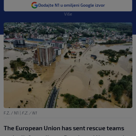
Dodajte N1 u omiljeni Google izvor
Više
F.Z. / N1
|
F.Z. / N1
The European Union has sent rescue teams