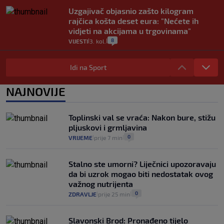
Uzgajivač objasnio zašto kilogram
rajčica košta deset eura: "Nećete ih
vidjeti na akcijama u trgovinama"
8
VIJESTI
3. kol.
|
|
Selidba je jedno od stresnijih iskustava.
Evo aktualnih cijena i nekoliko savjeta
Idi na Sport
da prođe što lakše i jeftinije
0
VIJESTI
2. kol.
NAJNOVIJE
|
|
Izračunali smo koliko košta putovanje
automobilom na Hvar iz Zagreba, a
Toplinski val se vraća: Nakon bure, stižu
koliko iz Osijeka
pljuskovi i grmljavina
14
VIJESTI
2. kol.
|
|
0
VRIJEME
prije 7 min
|
|
Stalno ste umorni? Liječnici upozoravaju
da bi uzrok mogao biti nedostatak ovog
važnog nutrijenta
0
ZDRAVLJE
prije 25 min
|
|
Slavonski Brod: Pronađeno tijelo