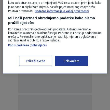
kutu web stranice, ako je primjenjivo]. Vaši će se odabiri primijeniti kako
0
NEWS
|
26. velj.
|
je opisano u dijelu Web-mjesto. Za više pojedinosti pogledajte našu
Politiku privatnosti.
Dodatne informacije o vašoj privatnosti
Plenkovic: Repatriation of Croatians from
Mi i naši partneri obrađujemo podatke kako bismo
Afghanistan organised
pružili sljedeće:
0
NEWS
|
15. kol.
|
Korištenje preciznih geolokacijskih podataka. Aktivno skeniranje
karakteristika uređaja za identifikaciju. Pohrana i/ili pristup podacima na
uređaju. Personalizirano oglašavanje i sadržaj, mjerenje oglašavanja i
sadržaja, uvidi u publiku i razvoj usluga.
Popis partnera (dobavljača)
Prikaži svrhe
Prihvaćam
Oglas