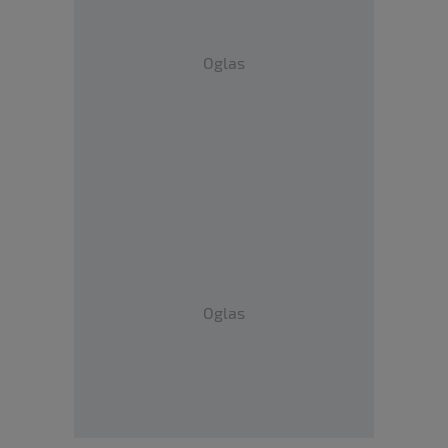
Oglas
Oglas