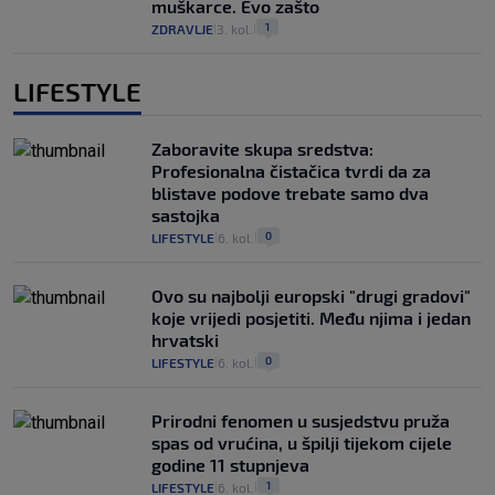
muškarce. Evo zašto
1
ZDRAVLJE
3. kol.
|
|
LIFESTYLE
Zaboravite skupa sredstva:
Profesionalna čistačica tvrdi da za
blistave podove trebate samo dva
sastojka
0
LIFESTYLE
6. kol.
|
|
Ovo su najbolji europski "drugi gradovi"
koje vrijedi posjetiti. Među njima i jedan
hrvatski
0
LIFESTYLE
6. kol.
|
|
Prirodni fenomen u susjedstvu pruža
spas od vrućina, u špilji tijekom cijele
godine 11 stupnjeva
1
LIFESTYLE
6. kol.
|
|