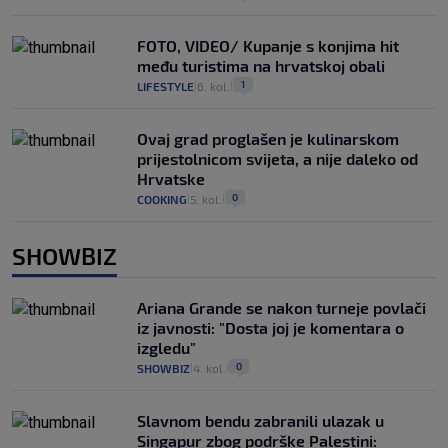
FOTO, VIDEO/ Kupanje s konjima hit
među turistima na hrvatskoj obali
1
LIFESTYLE
6. kol.
|
|
Ovaj grad proglašen je kulinarskom
prijestolnicom svijeta, a nije daleko od
Hrvatske
0
COOKING
5. kol.
|
|
SHOWBIZ
Ariana Grande se nakon turneje povlači
iz javnosti: "Dosta joj je komentara o
izgledu"
0
SHOWBIZ
4. kol.
|
|
Slavnom bendu zabranili ulazak u
Singapur zbog podrške Palestini: