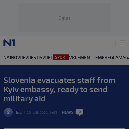
Oglas
NAJNOVIJE
VIJESTI
SVIJET
VRIJEME
N1 TEME
REGIJA
MAG
Slovenia evacuates staff from
Kyiv embassy, ready to send
military aid
0
Hina
NEWS
26. velj. 2022. 14:53
|
|
|