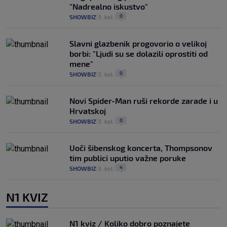
"Nadrealno iskustvo"
0
SHOWBIZ
3. kol.
|
|
Slavni glazbenik progovorio o velikoj
borbi: "Ljudi su se dolazili oprostiti od
mene"
0
SHOWBIZ
3. kol.
|
|
Novi Spider-Man ruši rekorde zarade i u
Hrvatskoj
0
SHOWBIZ
3. kol.
|
|
Uoči šibenskog koncerta, Thompsonov
tim publici uputio važne poruke
4
SHOWBIZ
3. kol.
|
|
N1 KVIZ
N1 kviz / Koliko dobro poznajete