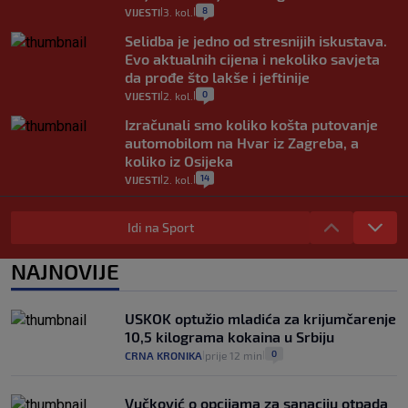
8
VIJESTI
3. kol.
|
|
Selidba je jedno od stresnijih iskustava.
Evo aktualnih cijena i nekoliko savjeta
da prođe što lakše i jeftinije
0
VIJESTI
2. kol.
|
|
Izračunali smo koliko košta putovanje
automobilom na Hvar iz Zagreba, a
koliko iz Osijeka
14
VIJESTI
2. kol.
|
|
"Kći je otišla na more, a zaboravila
zdravstvenu iskaznicu". Kakva su prava
Idi na Sport
pacijenata izvan mjesta prebivališta?
1
VIJESTI
1. kol.
NAJNOVIJE
|
|
Provjerili smo "što ćemo onda" ako
Plenković na 15 dana ukine mjere: "Ne bi
USKOK optužio mladića za krijumčarenje
se dogodilo ništa. Vlada se zaljubila u te
10,5 kilograma kokaina u Srbiju
intervencije"
0
CRNA KRONIKA
prije 12 min
|
|
25
VIJESTI
30. srp.
|
|
Vučković o opcijama za sanaciju otpada