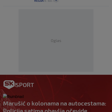
4
REGIJA
6. kol.
|
|
Oglas
SPORT
Marušić o kolonama na autocestama:
Policija satima obavlja očevide