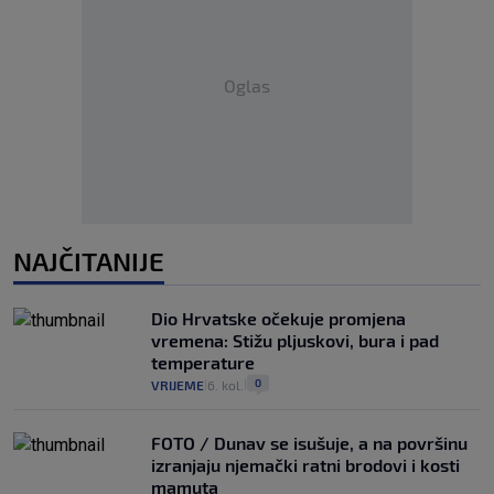
Oglas
NAJČITANIJE
Dio Hrvatske očekuje promjena
vremena: Stižu pljuskovi, bura i pad
temperature
0
VRIJEME
6. kol.
|
|
FOTO / Dunav se isušuje, a na površinu
izranjaju njemački ratni brodovi i kosti
mamuta