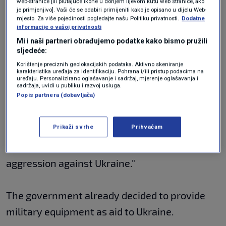
calls on the five Slovenian honorary consuls in
web-stranice [ili plutajuće ikone u donjem lijevom kutu web stranice, ako
je primjenjivo]. Vaši će se odabiri primijeniti kako je opisano u dijelu Web-
Russia to forgo their honorary titles.
mjesto. Za više pojedinosti pogledajte našu Politiku privatnosti.
Dodatne
informacije o vašoj privatnosti
Mi i naši partneri obrađujemo podatke kako bismo pružili
The minister believes that such act is obvious
sljedeće:
in the current circumstances.
Korištenje preciznih geolokacijskih podataka. Aktivno skeniranje
karakteristika uređaja za identifikaciju. Pohrana i/ili pristup podacima na
uređaju. Personalizirano oglašavanje i sadržaj, mjerenje oglašavanja i
sadržaja, uvidi u publiku i razvoj usluga.
Popis partnera (dobavljača)
Prime Minister Janez Jansa has convened a
meeting of the Council of National Security for
Prikaži svrhe
Prihvaćam
Saturday afternoon to discuss "national
aspects for Slovenian of the Russian
aggression against Ukraine."
The government already decided to provide
military equipment as aid to Ukraine.