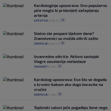
Kardiologinja upozorava: Ovo popularno
piće moglo bi pridonijeti začepljenju
arterija
0
LIFESTYLE
prije 3 h
|
|
Stalno ste pospani tijekom dana?
Znanstvenici su možda otkrili zašto
0
ZDRAVLJE
prije 4 h
|
|
Izvanredno otkriće: Aktivni sastojak
Viagre zaustavlja metastaze
2
ZNANOST
6. kol.
|
|
Kardiolog upozorava: Evo što se događa
s krvnim tlakom ako dugo boravite na
vrućini
0
ZDRAVLJE
5. kol.
|
|
Toplinski valovi jače pogađaju žene nego