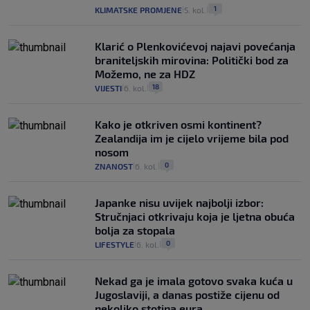
1
KLIMATSKE PROMJENE
5. kol.
|
|
Klarić o Plenkovićevoj najavi povećanja
braniteljskih mirovina: Politički bod za
Možemo, ne za HDZ
18
VIJESTI
6. kol.
|
|
Kako je otkriven osmi kontinent?
Zealandija im je cijelo vrijeme bila pod
nosom
0
ZNANOST
6. kol.
|
|
Japanke nisu uvijek najbolji izbor:
Stručnjaci otkrivaju koja je ljetna obuća
bolja za stopala
0
LIFESTYLE
6. kol.
|
|
Nekad ga je imala gotovo svaka kuća u
Jugoslaviji, a danas postiže cijenu od
nekoliko stotina eura