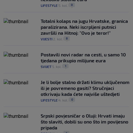
0
LIFESTYLE
5. kol.
|
|
Totalni kolaps na jugu Hrvatske, granica
paralizirana. Neki iscrpljeni putnici
završili na Hitnoj: "Ovo je teror!"
8
VIJESTI
2. kol.
|
|
Postavili novi radar na cesti, u samo 10
tjedana prikupio milijune eura
1
SVIJET
5. kol.
|
|
Je li bolje stalno držati klimu uključenom
ili je povremeno gasiti? Stručnjaci
otkrivaju kada ćete najviše uštedjeti
0
LIFESTYLE
4. kol.
|
|
Srpski povjesničar o Oluji: Hrvati imaju
što slaviti, dobili su ono što im povijesno
pripada