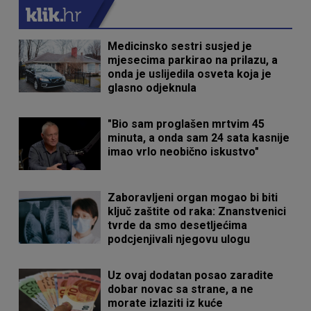
Medicinsko sestri susjed je
mjesecima parkirao na prilazu, a
onda je uslijedila osveta koja je
glasno odjeknula
"Bio sam proglašen mrtvim 45
minuta, a onda sam 24 sata kasnije
imao vrlo neobično iskustvo"
Zaboravljeni organ mogao bi biti
ključ zaštite od raka: Znanstvenici
tvrde da smo desetljećima
podcjenjivali njegovu ulogu
Uz ovaj dodatan posao zaradite
dobar novac sa strane, a ne
morate izlaziti iz kuće