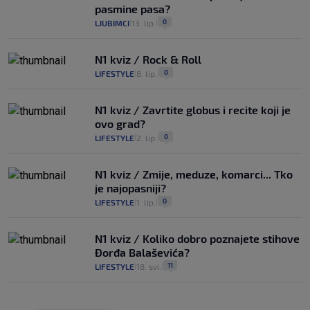
pasmine pasa?
0
LJUBIMCI
13. lip.
|
|
N1 kviz / Rock & Roll
0
LIFESTYLE
8. lip.
|
|
N1 kviz / Zavrtite globus i recite koji je
ovo grad?
0
LIFESTYLE
2. lip.
|
|
N1 kviz / Zmije, meduze, komarci... Tko
je najopasniji?
0
LIFESTYLE
1. lip.
|
|
N1 kviz / Koliko dobro poznajete stihove
Đorđa Balaševića?
11
LIFESTYLE
18. svi.
|
|