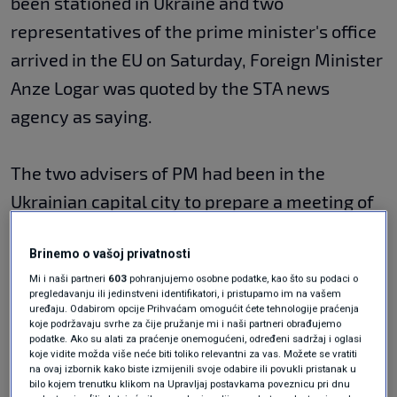
been stationed in Ukraine and two
representatives of the prime minister's office
arrived in the EU on Saturday, Foreign Minister
Anze Logar was quoted by the STA news
agency as saying.
The two advisers of PM had been in the
Ukrainian capital city to prepare a meeting of
PM Janez Jansa with the Ukrainian top
Brinemo o vašoj privatnosti
officials, which was due to have been held on
Mi i naši partneri
603
pohranjujemo osobne podatke, kao što su podaci o
24 February, and was cancelled due to the
pregledavanju ili jedinstveni identifikatori, i pristupamo im na vašem
uređaju. Odabirom opcije Prihvaćam omogućit ćete tehnologije praćenja
start of Russia's invasion.
koje podržavaju svrhe za čije pružanje mi i naši partneri obrađujemo
podatke. Ako su alati za praćenje onemogućeni, određeni sadržaj i oglasi
koje vidite možda više neće biti toliko relevantni za vas. Možete se vratiti
Logar also tweeted on his account that he
na ovaj izbornik kako biste izmijenili svoje odabire ili povukli pristanak u
bilo kojem trenutku klikom na Upravljaj postavkama poveznicu pri dnu