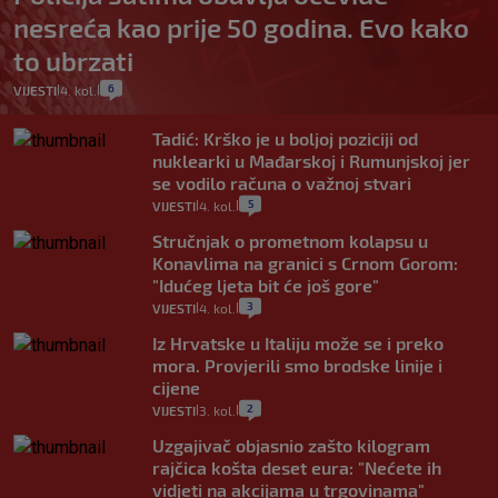
nesreća kao prije 50 godina. Evo kako
to ubrzati
6
VIJESTI
4. kol.
|
|
Tadić: Krško je u boljoj poziciji od
nuklearki u Mađarskoj i Rumunjskoj jer
se vodilo računa o važnoj stvari
5
VIJESTI
4. kol.
|
|
Stručnjak o prometnom kolapsu u
Konavlima na granici s Crnom Gorom:
"Idućeg ljeta bit će još gore"
3
VIJESTI
4. kol.
|
|
Iz Hrvatske u Italiju može se i preko
mora. Provjerili smo brodske linije i
cijene
2
VIJESTI
3. kol.
|
|
Uzgajivač objasnio zašto kilogram
rajčica košta deset eura: "Nećete ih
vidjeti na akcijama u trgovinama"