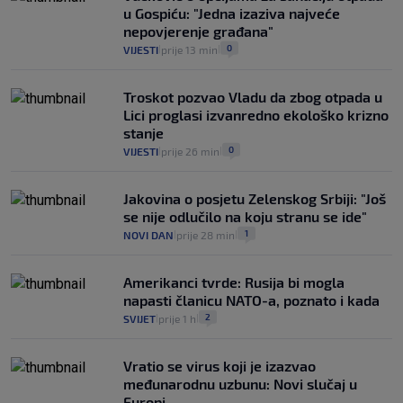
u Gospiću: "Jedna izaziva najveće
nepovjerenje građana"
0
VIJESTI
prije 13 min
|
|
Troskot pozvao Vladu da zbog otpada u
Lici proglasi izvanredno ekološko krizno
stanje
0
VIJESTI
prije 26 min
|
|
Jakovina o posjetu Zelenskog Srbiji: "Još
se nije odlučilo na koju stranu se ide"
1
NOVI DAN
prije 28 min
|
|
Amerikanci tvrde: Rusija bi mogla
napasti članicu NATO-a, poznato i kada
2
SVIJET
prije 1 h
|
|
Vratio se virus koji je izazvao
međunarodnu uzbunu: Novi slučaj u
Europi