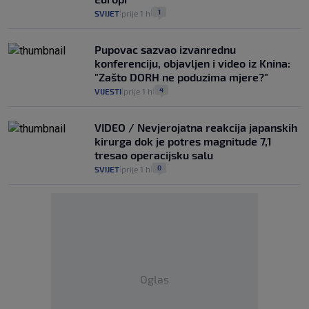
1
SVIJET
prije 1 h
|
|
Pupovac sazvao izvanrednu
konferenciju, objavljen i video iz Knina:
"Zašto DORH ne poduzima mjere?"
4
VIJESTI
prije 1 h
|
|
VIDEO / Nevjerojatna reakcija japanskih
kirurga dok je potres magnitude 7,1
tresao operacijsku salu
0
SVIJET
prije 1 h
|
|
Oglas