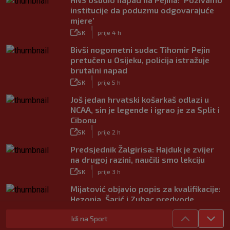
institucije da poduzmu odgovarajuće
mjere’
|
SK
prije 4 h
Bivši nogometni sudac Tihomir Pejin
pretučen u Osijeku, policija istražuje
brutalni napad
|
SK
prije 5 h
Još jedan hrvatski košarkaš odlazi u
NCAA, sin je legende i igrao je za Split i
Cibonu
|
SK
prije 2 h
Predsjednik Žalgirisa: Hajduk je zvijer
na drugoj razini, naučili smo lekciju
|
SK
prije 3 h
Mijatović objavio popis za kvalifikacije:
Hezonja, Šarić i Zubac predvode
Hrvatsku
Idi na Sport
|
SK
prije 4 h