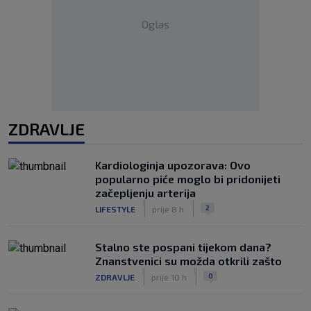
Oglas
ZDRAVLJE
Kardiologinja upozorava: Ovo
popularno piće moglo bi pridonijeti
začepljenju arterija
|
|
2
LIFESTYLE
prije 8 h
Stalno ste pospani tijekom dana?
Znanstvenici su možda otkrili zašto
|
|
0
ZDRAVLJE
prije 10 h