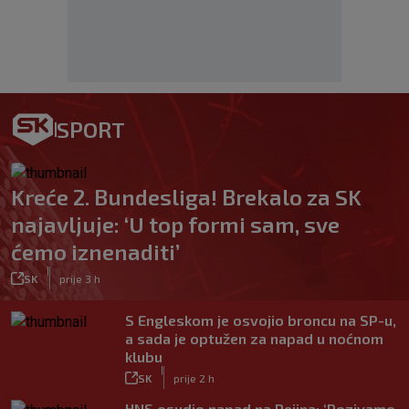
SPORT
Kreće 2. Bundesliga! Brekalo za SK
najavljuje: ‘U top formi sam, sve
ćemo iznenaditi’
|
SK
prije 3 h
S Engleskom je osvojio broncu na SP-u,
a sada je optužen za napad u noćnom
klubu
|
SK
prije 2 h
HNS osudio napad na Pejina: ‘Pozivamo