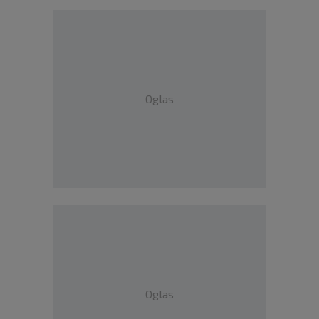
Oglas
Oglas