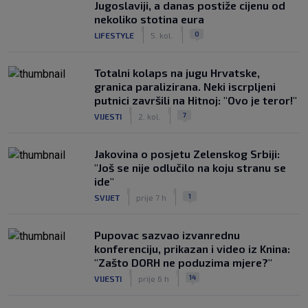
Jugoslaviji, a danas postiže cijenu od
nekoliko stotina eura
|
|
0
LIFESTYLE
5. kol.
Totalni kolaps na jugu Hrvatske,
granica paralizirana. Neki iscrpljeni
putnici završili na Hitnoj: "Ovo je teror!"
|
|
7
VIJESTI
2. kol.
Jakovina o posjetu Zelenskog Srbiji:
"Još se nije odlučilo na koju stranu se
ide"
|
|
1
SVIJET
prije 7 h
Pupovac sazvao izvanrednu
konferenciju, prikazan i video iz Knina:
"Zašto DORH ne poduzima mjere?"
|
|
14
VIJESTI
prije 6 h