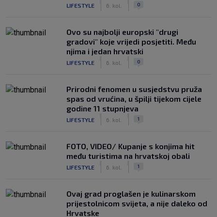
|
|
0
LIFESTYLE
6. kol.
Ovo su najbolji europski "drugi
gradovi" koje vrijedi posjetiti. Među
njima i jedan hrvatski
|
|
0
LIFESTYLE
6. kol.
Prirodni fenomen u susjedstvu pruža
spas od vrućina, u špilji tijekom cijele
godine 11 stupnjeva
|
|
1
LIFESTYLE
6. kol.
FOTO, VIDEO/ Kupanje s konjima hit
među turistima na hrvatskoj obali
|
|
1
LIFESTYLE
6. kol.
Ovaj grad proglašen je kulinarskom
prijestolnicom svijeta, a nije daleko od
Hrvatske