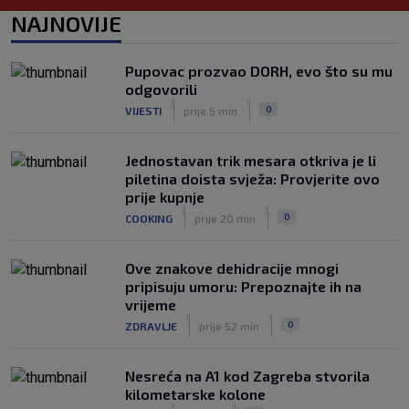
Benfica ponovno želi Šutala?
NAJNOVIJE
Portugalci tvrde da je hrvatski stoper
među glavnim željama
|
Pupovac prozvao DORH, evo što su mu
SK
prije 6 h
odgovorili
Znate li kad je Hajduk u Europi zadnji
|
|
0
VIJESTI
prije 5 min
put dao pet golova? Igrali su Vlašić i
Balić, a trener je bio Burić
|
Jednostavan trik mesara otkriva je li
SK
prije 8 h
piletina doista svježa: Provjerite ovo
prije kupnje
|
|
0
COOKING
prije 20 min
Ove znakove dehidracije mnogi
pripisuju umoru: Prepoznajte ih na
vrijeme
|
|
0
ZDRAVLJE
prije 52 min
Nesreća na A1 kod Zagreba stvorila
kilometarske kolone
|
|