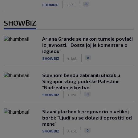
|
|
0
COOKING
5. kol.
SHOWBIZ
Ariana Grande se nakon turneje povlači
iz javnosti: "Dosta joj je komentara o
izgledu"
|
|
0
SHOWBIZ
4. kol.
Slavnom bendu zabranili ulazak u
Singapur zbog podrške Palestini:
"Nadrealno iskustvo"
|
|
0
SHOWBIZ
3. kol.
Slavni glazbenik progovorio o velikoj
borbi: "Ljudi su se dolazili oprostiti od
mene"
|
|
0
SHOWBIZ
3. kol.