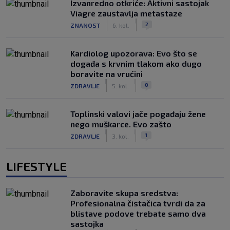
Izvanredno otkriće: Aktivni sastojak
Viagre zaustavlja metastaze
|
|
2
ZNANOST
6. kol.
Kardiolog upozorava: Evo što se
događa s krvnim tlakom ako dugo
boravite na vrućini
|
|
0
ZDRAVLJE
5. kol.
Toplinski valovi jače pogađaju žene
nego muškarce. Evo zašto
|
|
1
ZDRAVLJE
3. kol.
LIFESTYLE
Zaboravite skupa sredstva:
Profesionalna čistačica tvrdi da za
blistave podove trebate samo dva
sastojka