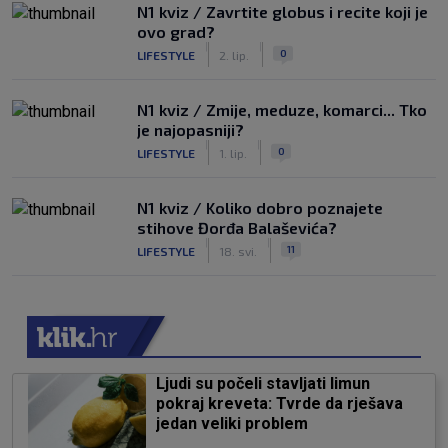
N1 kviz / Zavrtite globus i recite koji je
ovo grad?
|
|
0
LIFESTYLE
2. lip.
N1 kviz / Zmije, meduze, komarci... Tko
je najopasniji?
|
|
0
LIFESTYLE
1. lip.
N1 kviz / Koliko dobro poznajete
stihove Đorđa Balaševića?
|
|
11
LIFESTYLE
18. svi.
Ljudi su počeli stavljati limun
pokraj kreveta: Tvrde da rješava
jedan veliki problem