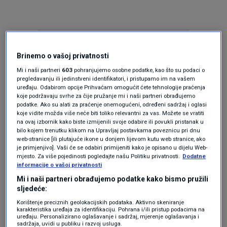
Brinemo o vašoj privatnosti
Mi i naši partneri
603
pohranjujemo osobne podatke, kao što su podaci o
pregledavanju ili jedinstveni identifikatori, i pristupamo im na vašem
uređaju. Odabirom opcije Prihvaćam omogućit ćete tehnologije praćenja
Oglas
koje podržavaju svrhe za čije pružanje mi i naši partneri obrađujemo
podatke. Ako su alati za praćenje onemogućeni, određeni sadržaj i oglasi
koje vidite možda više neće biti toliko relevantni za vas. Možete se vratiti
na ovaj izbornik kako biste izmijenili svoje odabire ili povukli pristanak u
bilo kojem trenutku klikom na Upravljaj postavkama poveznicu pri dnu
web-stranice [ili plutajuće ikone u donjem lijevom kutu web stranice, ako
je primjenjivo]. Vaši će se odabiri primijeniti kako je opisano u dijelu Web-
mjesto. Za više pojedinosti pogledajte našu Politiku privatnosti.
Dodatne
informacije o vašoj privatnosti
Mi i naši partneri obrađujemo podatke kako bismo pružili
sljedeće:
Korištenje preciznih geolokacijskih podataka. Aktivno skeniranje
karakteristika uređaja za identifikaciju. Pohrana i/ili pristup podacima na
uređaju. Personalizirano oglašavanje i sadržaj, mjerenje oglašavanja i
Oglas
sadržaja, uvidi u publiku i razvoj usluga.