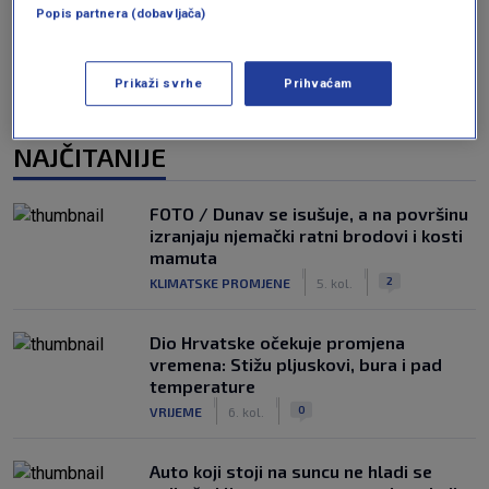
Popis partnera (dobavljača)
Prikaži svrhe
Prihvaćam
NAJČITANIJE
FOTO / Dunav se isušuje, a na površinu
izranjaju njemački ratni brodovi i kosti
mamuta
|
|
2
KLIMATSKE PROMJENE
5. kol.
Dio Hrvatske očekuje promjena
vremena: Stižu pljuskovi, bura i pad
temperature
|
|
0
VRIJEME
6. kol.
Auto koji stoji na suncu ne hladi se