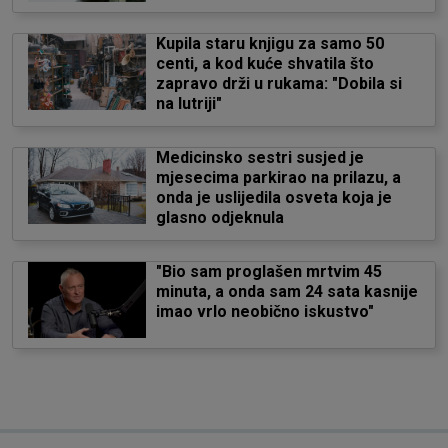
Kupila staru knjigu za samo 50
centi, a kod kuće shvatila što
zapravo drži u rukama: "Dobila si
na lutriji"
Medicinsko sestri susjed je
mjesecima parkirao na prilazu, a
onda je uslijedila osveta koja je
glasno odjeknula
"Bio sam proglašen mrtvim 45
minuta, a onda sam 24 sata kasnije
imao vrlo neobično iskustvo"