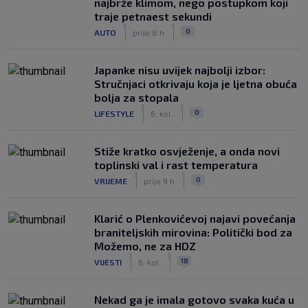
najbrže klimom, nego postupkom koji
traje petnaest sekundi
|
|
0
AUTO
prije 8 h
Japanke nisu uvijek najbolji izbor:
Stručnjaci otkrivaju koja je ljetna obuća
bolja za stopala
|
|
0
LIFESTYLE
6. kol.
Stiže kratko osvježenje, a onda novi
toplinski val i rast temperatura
|
|
0
VRIJEME
prije 9 h
Klarić o Plenkovićevoj najavi povećanja
braniteljskih mirovina: Politički bod za
Možemo, ne za HDZ
|
|
18
VIJESTI
6. kol.
Nekad ga je imala gotovo svaka kuća u