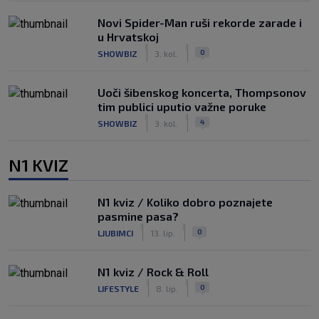
Novi Spider-Man ruši rekorde zarade i
u Hrvatskoj
|
|
0
SHOWBIZ
3. kol.
Uoči šibenskog koncerta, Thompsonov
tim publici uputio važne poruke
|
|
4
SHOWBIZ
3. kol.
N1 KVIZ
N1 kviz / Koliko dobro poznajete
pasmine pasa?
|
|
0
LJUBIMCI
13. lip.
N1 kviz / Rock & Roll
|
|
0
LIFESTYLE
8. lip.