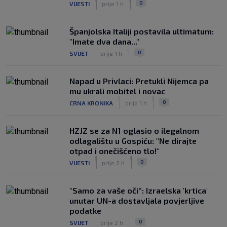
0
VIJESTI
prije 1 h
Španjolska Italiji postavila ultimatum:
"Imate dva dana..."
|
|
0
SVIJET
prije 1 h
Napad u Privlaci: Pretukli Nijemca pa
mu ukrali mobitel i novac
|
|
0
CRNA KRONIKA
prije 1 h
HZJZ se za N1 oglasio o ilegalnom
odlagalištu u Gospiću: "Ne dirajte
otpad i onečišćeno tlo!"
|
|
0
VIJESTI
prije 2 h
"Samo za vaše oči“: Izraelska 'krtica'
unutar UN-a dostavljala povjerljive
podatke
|
|
0
SVIJET
prije 2 h