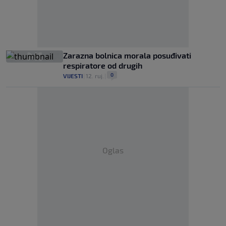
Zarazna bolnica morala posuđivati
respiratore od drugih
0
VIJESTI
|
12. ruj.
|
Oglas