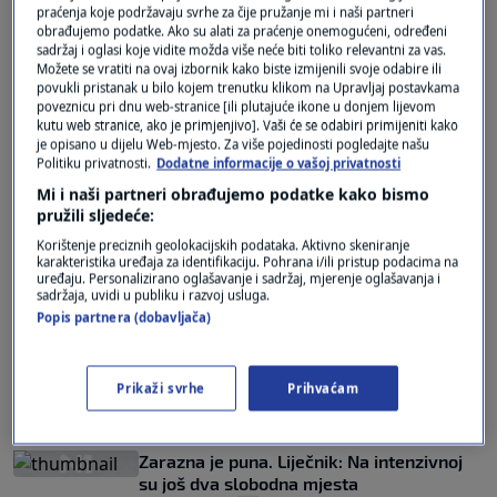
praćenja koje podržavaju svrhe za čije pružanje mi i naši partneri
morati birati tko će na respirator
obrađujemo podatke. Ako su alati za praćenje onemogućeni, određeni
0
VIJESTI
|
31. lis.
|
sadržaj i oglasi koje vidite možda više neće biti toliko relevantni za vas.
Možete se vratiti na ovaj izbornik kako biste izmijenili svoje odabire ili
Infektolog iz Zarazne: Neki pacijenti kažu
povukli pristanak u bilo kojem trenutku klikom na Upravljaj postavkama
poveznicu pri dnu web-stranice [ili plutajuće ikone u donjem lijevom
da im je žao što se nisu cijepili
kutu web stranice, ako je primjenjivo]. Vaši će se odabiri primijeniti kako
0
VIJESTI
|
21. lis.
|
je opisano u dijelu Web-mjesto. Za više pojedinosti pogledajte našu
Politiku privatnosti.
Dodatne informacije o vašoj privatnosti
Mi i naši partneri obrađujemo podatke kako bismo
pružili sljedeće:
Korištenje preciznih geolokacijskih podataka. Aktivno skeniranje
karakteristika uređaja za identifikaciju. Pohrana i/ili pristup podacima na
uređaju. Personalizirano oglašavanje i sadržaj, mjerenje oglašavanja i
sadržaja, uvidi u publiku i razvoj usluga.
Oglas
Popis partnera (dobavljača)
Prikaži svrhe
Prihvaćam
Zarazna je puna. Liječnik: Na intenzivnoj
su još dva slobodna mjesta