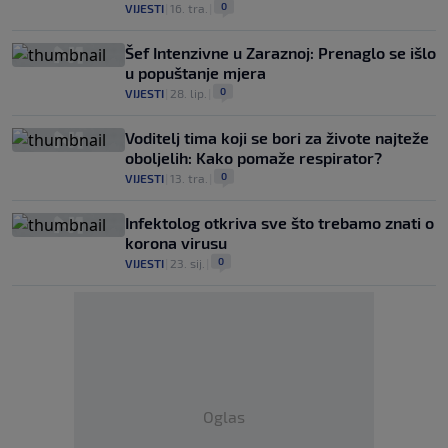
0
VIJESTI
|
16. tra.
|
Šef Intenzivne u Zaraznoj: Prenaglo se išlo
u popuštanje mjera
0
VIJESTI
|
28. lip.
|
Voditelj tima koji se bori za živote najteže
oboljelih: Kako pomaže respirator?
0
VIJESTI
|
13. tra.
|
Infektolog otkriva sve što trebamo znati o
korona virusu
0
VIJESTI
|
23. sij.
|
Oglas