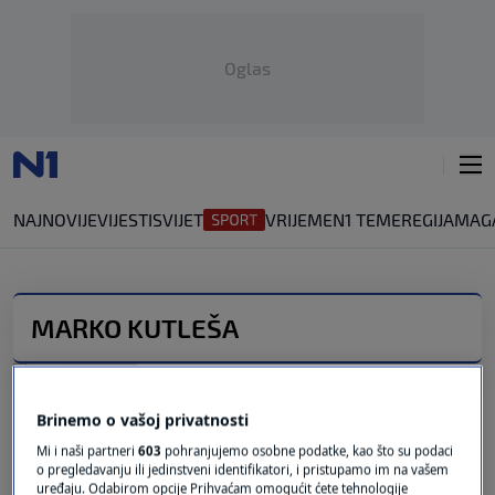
Oglas
NAJNOVIJE
VIJESTI
SVIJET
VRIJEME
N1 TEME
REGIJA
MAG
MARKO KUTLEŠA
Liječnik iz Zarazne: Prosječna dob
pacijenata na intenzivnoj sada je 50
godina
Brinemo o vašoj privatnosti
0
VIJESTI
|
9. stu.
|
Mi i naši partneri
603
pohranjujemo osobne podatke, kao što su podaci
o pregledavanju ili jedinstveni identifikatori, i pristupamo im na vašem
Liječnik: Ako se ovo nastavi, možda ćemo
uređaju. Odabirom opcije Prihvaćam omogućit ćete tehnologije