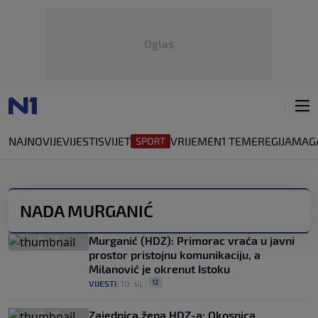
Oglas
NAJNOVIJE
VIJESTI
SVIJET
VRIJEME
N1 TEME
REGIJA
MAG
NADA MURGANIĆ
Murganić (HDZ): Primorac vraća u javni
prostor pristojnu komunikaciju, a
Milanović je okrenut Istoku
12
VIJESTI
|
10. sij.
|
Zajednica žena HDZ-a: Okosnica