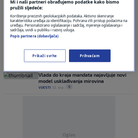
Mi i naši partneri obrađujemo podatke kako bismo
rezultat pritiska"; "To su dogovori"
pružili sljedeće:
0
VIJESTI
|
2. tra.
|
Korištenje preciznih geolokacijskih podataka. Aktivno skeniranje
karakteristika uređaja za identifikaciju. Pohrana i/ili pristup podacima na
Plenković: Podići ćemo standard građana,
uređaju. Personalizirano oglašavanje i sadržaj, mjerenje oglašavanja i
obitelji će vagati isplati li se otići
sadržaja, uvidi u publiku i razvoj usluga.
0
VIJESTI
|
21. velj.
|
Popis partnera (dobavljača)
Svađa u Saboru oko šefice Povjerenstva:
"Koga ste u klubu HDZ-a dogovorili?"
Prikaži svrhe
Prihvaćam
0
VIJESTI
|
9. velj.
|
Vlada do kraja mandata najavljuje novi
model usklađivanja mirovina
0
VIJESTI
|
12. srp.
|
Oglas