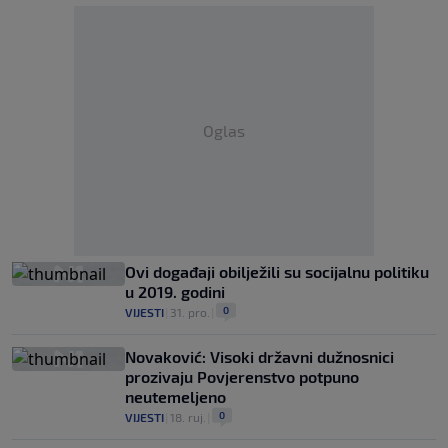
Oglas
Ovi događaji obilježili su socijalnu politiku
u 2019. godini
0
VIJESTI
|
31. pro.
|
Novaković: Visoki državni dužnosnici
prozivaju Povjerenstvo potpuno
neutemeljeno
0
VIJESTI
|
18. ruj.
|