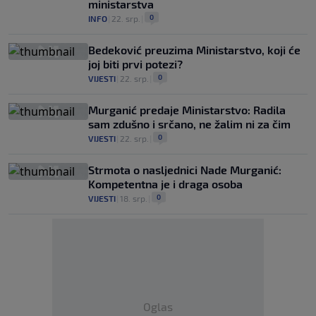
ministarstva
0
INFO
|
22. srp.
|
Bedeković preuzima Ministarstvo, koji će
joj biti prvi potezi?
0
VIJESTI
|
22. srp.
|
Murganić predaje Ministarstvo: Radila
sam zdušno i srčano, ne žalim ni za čim
0
VIJESTI
|
22. srp.
|
Strmota o nasljednici Nade Murganić:
Kompetentna je i draga osoba
0
VIJESTI
|
18. srp.
|
Oglas