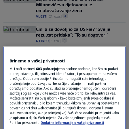
Milanovićeva djelovanja je
omalovažavanje žena
2
VIJESTI
|
21. ožu.
|
Čini li se dovoljno za OSI-je? "Sve je
rezultat pritiska"; "To su dogovori"
0
N1 INFO
|
2. tra.
|
Brinemo o vašoj privatnosti
Mi i naši partneri
603
pohranjujemo osobne podatke, kao što su podaci
o pregledavanju ili jedinstveni identifikatori, i pristupamo im na vašem
uređaju. Odabirom opcije Prihvaćam omogućit ćete tehnologije
praćenja koje podržavaju svrhe za čije pružanje mi i naši partneri
Oglas
obrađujemo podatke. Ako su alati za praćenje onemogućeni, određeni
sadržaj i oglasi koje vidite možda više neće biti toliko relevantni za vas.
Možete se vratiti na ovaj izbornik kako biste izmijenili svoje odabire ili
povukli pristanak u bilo kojem trenutku klikom na Upravljaj postavkama
poveznicu pri dnu web-stranice [ili plutajuće ikone u donjem lijevom
kutu web stranice, ako je primjenjivo]. Vaši će se odabiri primijeniti kako
je opisano u dijelu Web-mjesto. Za više pojedinosti pogledajte našu
Politiku privatnosti.
Dodatne informacije o vašoj privatnosti
Čini li se dovoljno za OSI-je? "Sve je