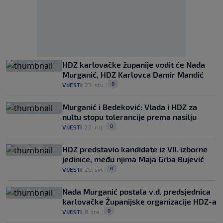
HDZ karlovačke županije vodit će Nada
Murganić, HDZ Karlovca Damir Mandić
0
VIJESTI
|
23. stu.
|
Murganić i Bedeković: Vlada i HDZ za
nultu stopu tolerancije prema nasilju
0
VIJESTI
|
22. ruj.
|
HDZ predstavio kandidate iz VII. izborne
jedinice, među njima Maja Grba Bujević
0
VIJESTI
|
26. svi.
|
Nada Murganić postala v.d. predsjednica
karlovačke Županijske organizacije HDZ-a
0
VIJESTI
|
8. tra.
|