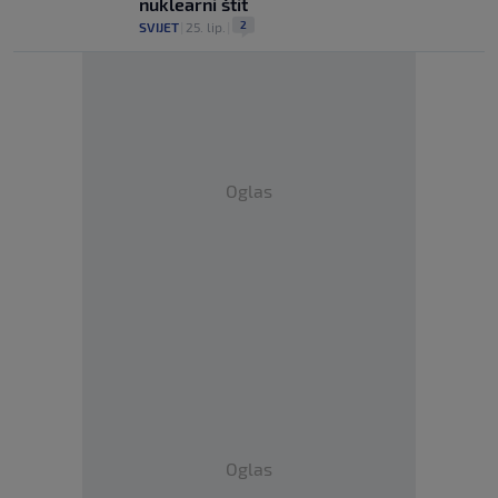
nuklearni štit
2
SVIJET
|
25. lip.
|
Oglas
Oglas