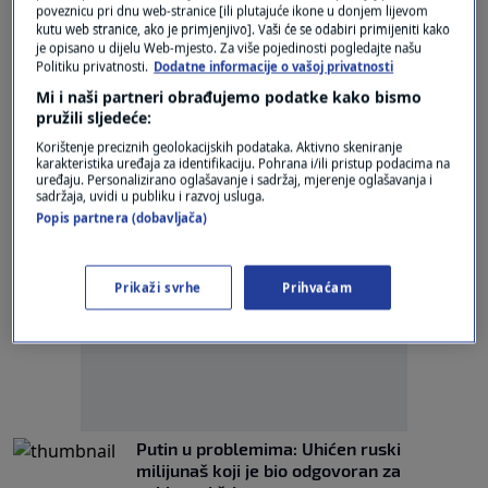
Putinu
poveznicu pri dnu web-stranice [ili plutajuće ikone u donjem lijevom
kutu web stranice, ako je primjenjivo]. Vaši će se odabiri primijeniti kako
0
SVIJET
|
21. ožu.
|
je opisano u dijelu Web-mjesto. Za više pojedinosti pogledajte našu
Politiku privatnosti.
Dodatne informacije o vašoj privatnosti
Je li Macron lider Europe? "Ima
Mi i naši partneri obrađujemo podatke kako bismo
'nuklearnu' legitimaciju za to, ali...
pružili sljedeće:
3
SVIJET
|
8. ožu.
|
Korištenje preciznih geolokacijskih podataka. Aktivno skeniranje
karakteristika uređaja za identifikaciju. Pohrana i/ili pristup podacima na
uređaju. Personalizirano oglašavanje i sadržaj, mjerenje oglašavanja i
sadržaja, uvidi u publiku i razvoj usluga.
Popis partnera (dobavljača)
Prikaži svrhe
Prihvaćam
Oglas
Putin u problemima: Uhićen ruski
milijunaš koji je bio odgovoran za