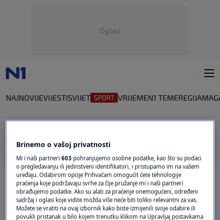
Oglas
NAJNOVIJE
VIJESTI
SVIJET
VRIJEME
N1 TEME
REGIJA
MAG
NUKLEARNI ŠTIT
Brinemo o vašoj privatnosti
Mi i naši partneri
603
pohranjujemo osobne podatke, kao što su podaci
NUKLEARNI ARSENAL
o pregledavanju ili jedinstveni identifikatori, i pristupamo im na vašem
Macron Europi nudi nuklearni kišobran, ali
uređaju. Odabirom opcije Prihvaćam omogućit ćete tehnologije
vrijeme mu istječe: Čeka ga ključni test
praćenja koje podržavaju svrhe za čije pružanje mi i naši partneri
obrađujemo podatke. Ako su alati za praćenje onemogućeni, određeni
1
SVIJET
|
prije 3h
|
sadržaj i oglasi koje vidite možda više neće biti toliko relevantni za vas.
Možete se vratiti na ovaj izbornik kako biste izmijenili svoje odabire ili
Zemlje koje se pokušavaju oduprijeti
povukli pristanak u bilo kojem trenutku klikom na Upravljaj postavkama