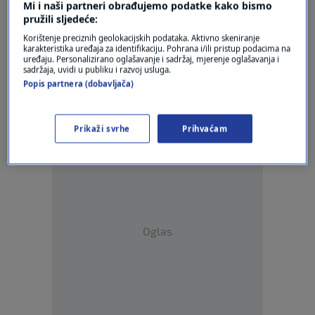
Mi i naši partneri obrađujemo podatke kako bismo
pružili sljedeće:
Korištenje preciznih geolokacijskih podataka. Aktivno skeniranje
karakteristika uređaja za identifikaciju. Pohrana i/ili pristup podacima na
Oglas
uređaju. Personalizirano oglašavanje i sadržaj, mjerenje oglašavanja i
sadržaja, uvidi u publiku i razvoj usluga.
Popis partnera (dobavljača)
Prikaži svrhe
Prihvaćam
Oglas