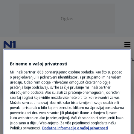
Oglas
NAJNOVIJE
VIJESTI
SVIJET
VRIJEME
N1 TEME
REGIJA
MAG
Brinemo o vašoj privatnosti
Mi i naši partneri
603
pohranjujemo osobne podatke, kao što su podaci
o pregledavanju ili jedinstveni identifikatori, i pristupamo im na vašem
uređaju. Odabirom opcije Prihvaćam omogućit ćete tehnologije
NUMULARNA GLAVOBOLJA
praćenja koje podržavaju svrhe za čije pružanje mi i naši partneri
obrađujemo podatke. Ako su alati za praćenje onemogućeni, određeni
sadržaj i oglasi koje vidite možda više neće biti toliko relevantni za vas.
Numularna glavobolja: Uzrok, simptomi i
Možete se vratiti na ovaj izbornik kako biste izmijenili svoje odabire ili
kako se ovaj problem liječi?
povukli pristanak u bilo kojem trenutku klikom na Upravljaj postavkama
poveznicu pri dnu web-stranice [ili plutajuće ikone u donjem lijevom
0
ZDRAVLJE
|
19. stu.
|
kutu web stranice, ako je primjenjivo]. Vaši će se odabiri primijeniti kako
je opisano u dijelu Web-mjesto. Za više pojedinosti pogledajte našu
Politiku privatnosti.
Dodatne informacije o vašoj privatnosti