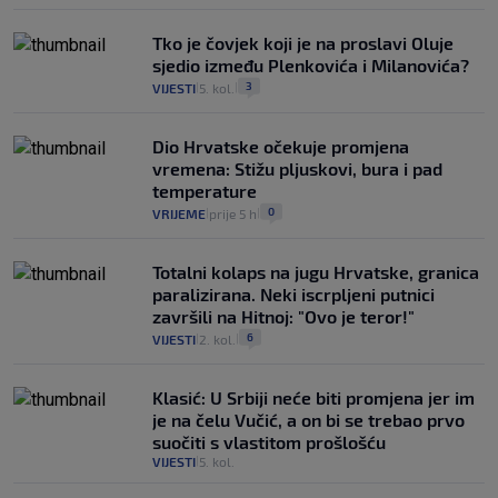
Tko je čovjek koji je na proslavi Oluje
sjedio između Plenkovića i Milanovića?
3
VIJESTI
5. kol.
|
|
Dio Hrvatske očekuje promjena
vremena: Stižu pljuskovi, bura i pad
temperature
0
VRIJEME
prije 5 h
|
|
Totalni kolaps na jugu Hrvatske, granica
paralizirana. Neki iscrpljeni putnici
završili na Hitnoj: "Ovo je teror!"
6
VIJESTI
2. kol.
|
|
Klasić: U Srbiji neće biti promjena jer im
je na čelu Vučić, a on bi se trebao prvo
suočiti s vlastitom prošlošću
VIJESTI
5. kol.
|