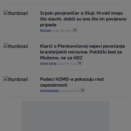
Srpski povjesničar o Oluji: Hrvati imaju
što slaviti, dobili su ono što im povijesno
pripada
0
REGIJA
prije 46 min
|
|
Klarić o Plenkovićevoj najavi povećanja
braniteljskih mirovina: Politički bod za
Možemo, ne za HDZ
0
NOVI DAN
prije 50 min
|
|
Podaci HZMO-a pokazuju rast
zaposlenosti
0
EKONOMIJA
prije 54 min
|
|