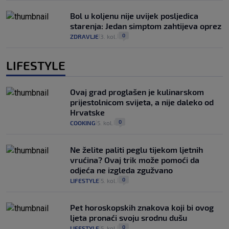
Bol u koljenu nije uvijek posljedica
starenja: Jedan simptom zahtijeva oprez
0
ZDRAVLJE
3. kol.
|
|
LIFESTYLE
Ovaj grad proglašen je kulinarskom
prijestolnicom svijeta, a nije daleko od
Hrvatske
0
COOKING
5. kol.
|
|
Ne želite paliti peglu tijekom ljetnih
vrućina? Ovaj trik može pomoći da
odjeća ne izgleda zgužvano
0
LIFESTYLE
5. kol.
|
|
Pet horoskopskih znakova koji bi ovog
ljeta pronaći svoju srodnu dušu
0
LIFESTYLE
5. kol.
|
|