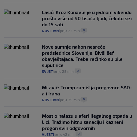
Lasić: Kroz Konavle je u jednom vikendu
prošlo više od 40 tisuća ljudi, čekalo se i
do 15 sati
0
NOVI DAN
prije 22 min
|
|
Nove sumnje nakon nesreće
predsjednice Slovenije. Bivši šef
obavještajaca: Treba reći tko su bile
suputnice
0
SVIJET
prije 28 min
|
|
Milavić: Trump zamišlja pregovore SAD-
a i Irana
0
NOVI DAN
prije 39 min
|
|
Most o nalazu u aferi ilegalnog otpada u
Lici: Tražimo hitnu sanaciju i kazneni
progon svih odgovornih
0
VIJESTI
prije 42 min
|
|