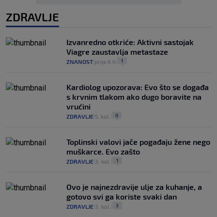
ZDRAVLJE
Izvanredno otkriće: Aktivni sastojak
Viagre zaustavlja metastaze
1
ZNANOST
prije 6 h
|
|
Kardiolog upozorava: Evo što se događa
s krvnim tlakom ako dugo boravite na
vrućini
0
ZDRAVLJE
5. kol.
|
|
Toplinski valovi jače pogađaju žene nego
muškarce. Evo zašto
1
ZDRAVLJE
3. kol.
|
|
Ovo je najnezdravije ulje za kuhanje, a
gotovo svi ga koriste svaki dan
3
ZDRAVLJE
3. kol.
|
|