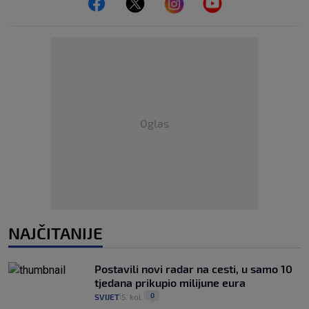
Oglas
NAJČITANIJE
Postavili novi radar na cesti, u samo 10
tjedana prikupio milijune eura
0
SVIJET
5. kol.
|
|