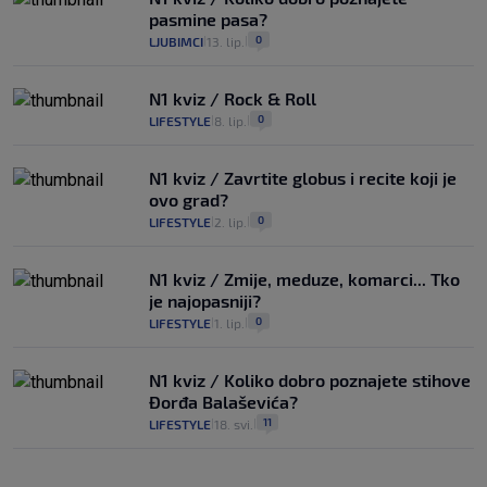
pasmine pasa?
0
LJUBIMCI
13. lip.
|
|
N1 kviz / Rock & Roll
0
LIFESTYLE
8. lip.
|
|
N1 kviz / Zavrtite globus i recite koji je
ovo grad?
0
LIFESTYLE
2. lip.
|
|
N1 kviz / Zmije, meduze, komarci... Tko
je najopasniji?
0
LIFESTYLE
1. lip.
|
|
N1 kviz / Koliko dobro poznajete stihove
Đorđa Balaševića?
11
LIFESTYLE
18. svi.
|
|