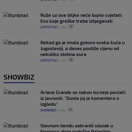
Ruže uz ove biljke neće bujno cvjetati:
Evo koje greške treba izbjegavati
0
LIFESTYLE
5. kol.
|
|
Nekad ga je imala gotovo svaka kuća u
Jugoslaviji, a danas postiže cijenu od
nekoliko stotina eura
0
LIFESTYLE
5. kol.
|
|
SHOWBIZ
Ariana Grande se nakon turneje povlači
iz javnosti: "Dosta joj je komentara o
izgledu"
0
SHOWBIZ
4. kol.
|
|
Slavnom bendu zabranili ulazak u
Singapur zbog podrške Palestini: