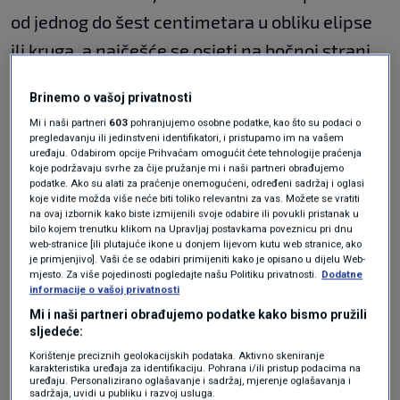
od jednog do šest centimetara u obliku elipse
ili kruga, a najčešće se osjeti na bočnoj strani
glave, što se još naziva i tjemeni režanj. Bol je
Brinemo o vašoj privatnosti
probadajuća, oštra, a može biti srednjeg ili
Mi i naši partneri
603
pohranjujemo osobne podatke, kao što su podaci o
pojačanog intenziteta, te se može osjetiti i
pregledavanju ili jedinstveni identifikatori, i pristupamo im na vašem
uređaju. Odabirom opcije Prihvaćam omogućit ćete tehnologije praćenja
pritisak. Bol je neprekidna, istog intenziteta s
koje podržavaju svrhe za čije pružanje mi i naši partneri obrađujemo
podatke. Ako su alati za praćenje onemogućeni, određeni sadržaj i oglasi
povremenim jačim napadajima.
koje vidite možda više neće biti toliko relevantni za vas. Možete se vratiti
na ovaj izbornik kako biste izmijenili svoje odabire ili povukli pristanak u
bilo kojem trenutku klikom na Upravljaj postavkama poveznicu pri dnu
web-stranice [ili plutajuće ikone u donjem lijevom kutu web stranice, ako
Kod nekih ljudi će ovo područje biti i bolno na
je primjenjivo]. Vaši će se odabiri primijeniti kako je opisano u dijelu Web-
mjesto. Za više pojedinosti pogledajte našu Politiku privatnosti.
Dodatne
dodir, a mogu se pojaviti i trnci ili ukočenost
informacije o vašoj privatnosti
nakon glavobolje. Bol može trajati od nekoliko
Mi i naši partneri obrađujemo podatke kako bismo pružili
sljedeće:
minuta do nekoliko sati ili čak dana. Iako je
Korištenje preciznih geolokacijskih podataka. Aktivno skeniranje
slična kao
migrena
, ne prati je povraćanje,
karakteristika uređaja za identifikaciju. Pohrana i/ili pristup podacima na
uređaju. Personalizirano oglašavanje i sadržaj, mjerenje oglašavanja i
mučnina kao ni osjetljivost na svijetlo ili
sadržaja, uvidi u publiku i razvoj usluga.