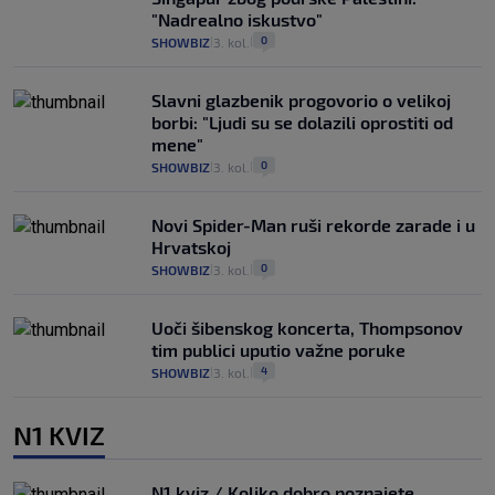
"Nadrealno iskustvo"
0
SHOWBIZ
3. kol.
|
|
Slavni glazbenik progovorio o velikoj
borbi: "Ljudi su se dolazili oprostiti od
mene"
0
SHOWBIZ
3. kol.
|
|
Novi Spider-Man ruši rekorde zarade i u
Hrvatskoj
0
SHOWBIZ
3. kol.
|
|
Uoči šibenskog koncerta, Thompsonov
tim publici uputio važne poruke
4
SHOWBIZ
3. kol.
|
|
N1 KVIZ
N1 kviz / Koliko dobro poznajete