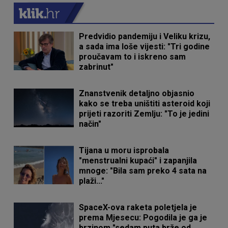
Predvidio pandemiju i Veliku krizu,
a sada ima loše vijesti: "Tri godine
proučavam to i iskreno sam
zabrinut"
Znanstvenik detaljno objasnio
kako se treba uništiti asteroid koji
prijeti razoriti Zemlju: "To je jedini
način"
Tijana u moru isprobala
"menstrualni kupaći" i zapanjila
mnoge: "Bila sam preko 4 sata na
plaži..."
SpaceX-ova raketa poletjela je
prema Mjesecu: Pogodila je ga je
brzinom "sedam puta brže od