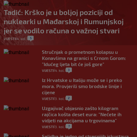
Tadić: Krško je u boljoj poziciji od
nuklearki u Mađarskoj i Rumunjskoj
jer se vodilo računa o važnoj stvari
5
VIJESTI
4. kol.
|
|
Stručnjak o prometnom kolapsu u
Konavlima na granici s Crnom Gorom:
"Idućeg ljeta bit će još gore"
3
VIJESTI
4. kol.
|
|
Iz Hrvatske u Italiju može se i preko
mora. Provjerili smo brodske linije i
cijene
2
VIJESTI
3. kol.
|
|
Uzgajivač objasnio zašto kilogram
rajčica košta deset eura: "Nećete ih
vidjeti na akcijama u trgovinama"
7
VIJESTI
3. kol.
|
|
Selidba je jedno od stresnijih iskustava.