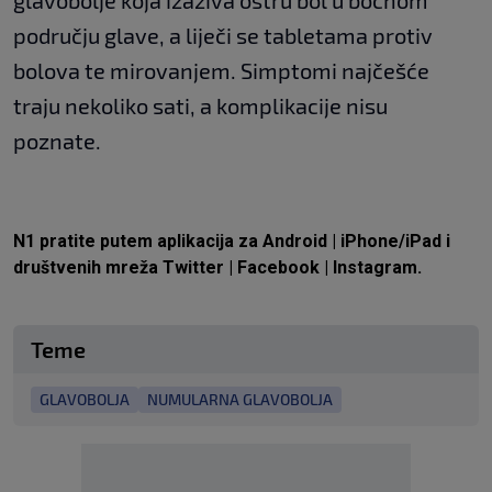
glavobolje koja izaziva oštru bol u bočnom
području glave, a liječi se tabletama protiv
bolova te mirovanjem. Simptomi najčešće
traju nekoliko sati, a komplikacije nisu
poznate.
N1 pratite putem aplikacija za
Android
|
iPhone/iPad
i
društvenih mreža
Twitter
|
Facebook
|
Instagram.
Teme
GLAVOBOLJA
NUMULARNA GLAVOBOLJA