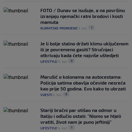
FOTO / Dunav se isušuje, a na površinu
izranjaju njemački ratni brodovi i kosti
mamuta
1
KLIMATSKE PROMJENE
5. kol.
|
|
Je li bolje stalno držati klimu uključenom
ili je povremeno gasiti? Stručnjaci
otkrivaju kada ćete najviše uštedjeti
0
LIFESTYLE
4. kol.
|
|
Marušić o kolonama na autocestama:
Policija satima obavlja očevide nesreća
kao prije 50 godina. Evo kako to ubrzati
6
VIJESTI
4. kol.
|
|
Stariji bračni par otišao na odmor u
Italiju i odlučio ostati: "Nismo se htjeli
vratiti, život nam je puno jeftiniji"
1
LIFESTYLE
4. kol.
|
|