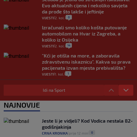
Evo aktualnih cijena i nekoliko savjeta
da prođe što lakše i jeftinije
0
VIJESTI
2. kol.
|
|
Izračunali smo koliko košta putovanje
automobilom na Hvar iz Zagreba, a
koliko iz Osijeka
14
VIJESTI
2. kol.
|
|
"Kći je otišla na more, a zaboravila
zdravstvenu iskaznicu". Kakva su prava
pacijenata izvan mjesta prebivališta?
1
VIJESTI
1. kol.
|
|
Provjerili smo "što ćemo onda" ako
Plenković na 15 dana ukine mjere: "Ne bi
Idi na Sport
se dogodilo ništa. Vlada se zaljubila u te
intervencije"
NAJNOVIJE
25
VIJESTI
30. srp.
|
|
Analitičar o Mostu: Oni su u yin-yang
Jeste li je vidjeli? Kod Vodica nestala 82-
poziciji i imaju drugog najpoznatijeg
godišnjakinja
bravara u povijesti Hrvatske
0
CRNA KRONIKA
prije 12 min
|
|
16
VIJESTI
30. srp.
|
|