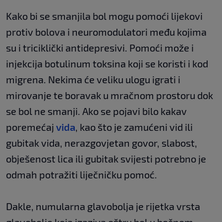
Kako bi se smanjila bol mogu pomoći lijekovi
protiv bolova i neuromodulatori među kojima
su i triciklički antidepresivi. Pomoći može i
injekcija botulinum toksina koji se koristi i kod
migrena. Nekima će veliku ulogu igrati i
mirovanje te boravak u mračnom prostoru dok
se bol ne smanji. Ako se pojavi bilo kakav
poremećaj
vida
, kao što je zamućeni vid ili
gubitak vida, nerazgovjetan govor, slabost,
obješenost lica ili gubitak svijesti potrebno je
odmah potražiti liječničku pomoć.
Dakle, numularna glavobolja je rijetka vrsta