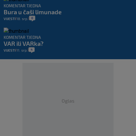
KOMENTAR TJEDNA
Bura u čaši limunade
0
VIJESTI
18. srp.
|
|
KOMENTAR TJEDNA
VAR ili VARka?
4
VIJESTI
11. srp.
|
|
Oglas