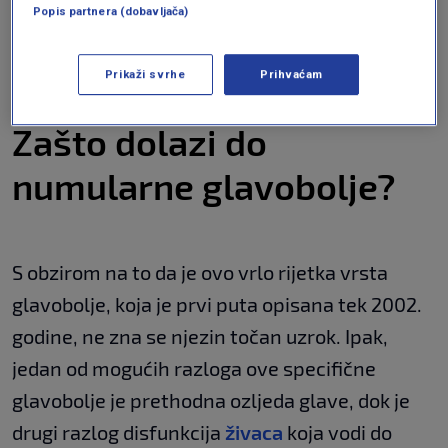
Popis partnera (dobavljača)
zvukove. Također, moguće je istovremeno
imati migrenu i numularnu glavobolju, iako one
Prikaži svrhe
Prihvaćam
nisu povezane.
Zašto dolazi do
numularne glavobolje?
S obzirom na to da je ovo vrlo rijetka vrsta
glavobolje, koja je prvi puta opisana tek 2002.
godine, ne zna se njezin točan uzrok. Ipak,
jedan od mogućih razloga ove specifične
glavobolje je prethodna ozljeda glave, dok je
drugi razlog disfunkcija
živaca
koja vodi do