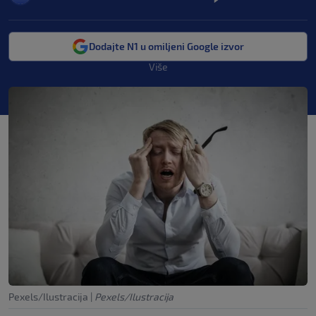
Dodajte N1 u omiljeni Google izvor
Više
Pexels/Ilustracija
|
Pexels/Ilustracija