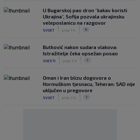
U Bugarskoj pao dron "kakav koristi
Ukrajina", Sofija pozvala ukrajinsku
veleposlanicu na razgovor
|
|
0
SVIJET
prije 1 h
Butković nakon sudara vlakova:
Istražitelje čeka opsežan posao
|
|
1
VIJESTI
prije 2 h
Oman i Iran blizu dogovora o
Hormuškom tjesnacu, Teheran: SAD nije
uključen u pregovore
|
|
1
SVIJET
prije 2 h