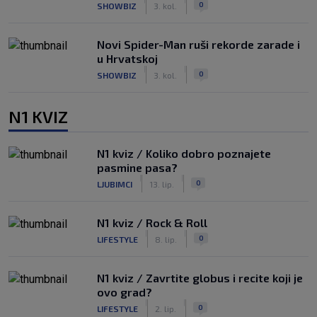
0
SHOWBIZ
3. kol.
Novi Spider-Man ruši rekorde zarade i
u Hrvatskoj
|
|
0
SHOWBIZ
3. kol.
N1 KVIZ
N1 kviz / Koliko dobro poznajete
pasmine pasa?
|
|
0
LJUBIMCI
13. lip.
N1 kviz / Rock & Roll
|
|
0
LIFESTYLE
8. lip.
N1 kviz / Zavrtite globus i recite koji je
ovo grad?
|
|
0
LIFESTYLE
2. lip.