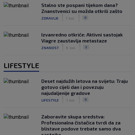
Stalno ste pospani tijekom dana?
Znanstvenici su možda otkrili zašto
|
|
0
ZDRAVLJE
7. kol.
Izvanredno otkriće: Aktivni sastojak
Viagre zaustavlja metastaze
|
|
2
ZNANOST
6. kol.
LIFESTYLE
Deset najdužih letova na svijetu: Traju
gotovo cijeli dan i povezuju
najudaljenije gradove
|
|
0
LIFESTYLE
7. kol.
Zaboravite skupa sredstva:
Profesionalna čistačica tvrdi da za
blistave podove trebate samo dva
sastojka