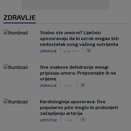
ZDRAVLJE
Stalno ste umorni? Liječnici
upozoravaju da bi uzrok mogao biti
nedostatak ovog važnog nutrijenta
|
|
0
ZDRAVLJE
prije 14 h
Ove znakove dehidracije mnogi
pripisuju umoru: Prepoznajte ih na
vrijeme
|
|
0
ZDRAVLJE
7. kol.
Kardiologinja upozorava: Ovo
popularno piće moglo bi pridonijeti
začepljenju arterija
|
|
2
LIFESTYLE
7. kol.