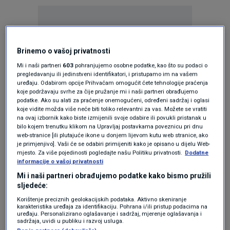
Brinemo o vašoj privatnosti
Mi i naši partneri
603
pohranjujemo osobne podatke, kao što su podaci o
Oglas
pregledavanju ili jedinstveni identifikatori, i pristupamo im na vašem
uređaju. Odabirom opcije Prihvaćam omogućit ćete tehnologije praćenja
koje podržavaju svrhe za čije pružanje mi i naši partneri obrađujemo
podatke. Ako su alati za praćenje onemogućeni, određeni sadržaj i oglasi
koje vidite možda više neće biti toliko relevantni za vas. Možete se vratiti
na ovaj izbornik kako biste izmijenili svoje odabire ili povukli pristanak u
bilo kojem trenutku klikom na Upravljaj postavkama poveznicu pri dnu
web-stranice [ili plutajuće ikone u donjem lijevom kutu web stranice, ako
je primjenjivo]. Vaši će se odabiri primijeniti kako je opisano u dijelu Web-
mjesto. Za više pojedinosti pogledajte našu Politiku privatnosti.
Dodatne
informacije o vašoj privatnosti
Mi i naši partneri obrađujemo podatke kako bismo pružili
sljedeće:
Oglas
Korištenje preciznih geolokacijskih podataka. Aktivno skeniranje
karakteristika uređaja za identifikaciju. Pohrana i/ili pristup podacima na
uređaju. Personalizirano oglašavanje i sadržaj, mjerenje oglašavanja i
sadržaja, uvidi u publiku i razvoj usluga.