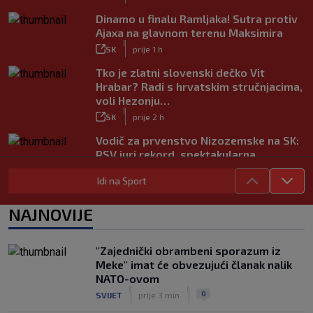
Dinamo u finalu Ramljaka! Sutra protiv
Ajaxa na glavnom terenu Maksimira
|
SK
prije 1 h
Tko je zlatni slovenski dečko Vit
Hrabar? Radi s hrvatskim stručnjacima,
voli Hezonju…
|
SK
prije 2 h
Vodič za prvenstvo Nizozemske na SK:
PSV juri rekord, spektakularna
pojačanja u Ajaxu, a posebna priča su
Idi na Sport
Hrvati
|
SK
prije 5 h
NAJNOVIJE
Slatke muke za Bilića: Bio je na širem
popisu Vatrenih za SP, a sada je
pogotkom ušao u sezonu
"Zajednički obrambeni sporazum iz
|
Meke" imat će obvezujući članak nalik
SK
prije 4 h
NATO-ovom
Propao transfer Kramarićevog
|
|
0
SVIJET
prije 3 min
suigrača u Leipzig