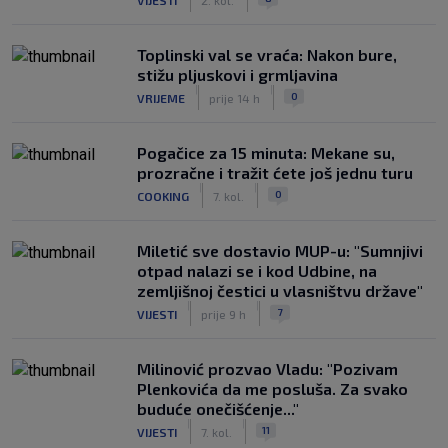
Toplinski val se vraća: Nakon bure,
stižu pljuskovi i grmljavina
|
|
0
VRIJEME
prije 14 h
Pogačice za 15 minuta: Mekane su,
prozračne i tražit ćete još jednu turu
|
|
0
COOKING
7. kol.
Miletić sve dostavio MUP-u: "Sumnjivi
otpad nalazi se i kod Udbine, na
zemljišnoj čestici u vlasništvu države"
|
|
7
VIJESTI
prije 9 h
Milinović prozvao Vladu: "Pozivam
Plenkovića da me posluša. Za svako
buduće onečišćenje..."
|
|
11
VIJESTI
7. kol.