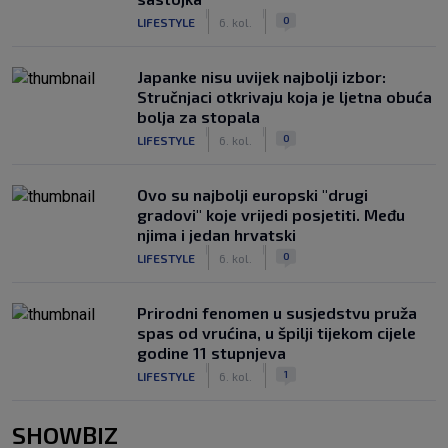
|
|
0
LIFESTYLE
6. kol.
Japanke nisu uvijek najbolji izbor:
Stručnjaci otkrivaju koja je ljetna obuća
bolja za stopala
|
|
0
LIFESTYLE
6. kol.
Ovo su najbolji europski "drugi
gradovi" koje vrijedi posjetiti. Među
njima i jedan hrvatski
|
|
0
LIFESTYLE
6. kol.
Prirodni fenomen u susjedstvu pruža
spas od vrućina, u špilji tijekom cijele
godine 11 stupnjeva
|
|
1
LIFESTYLE
6. kol.
SHOWBIZ