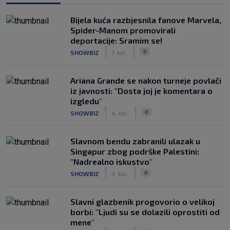
Bijela kuća razbjesnila fanove Marvela,
Spider-Manom promovirali
deportacije: Sramim se!
|
|
0
SHOWBIZ
7. kol.
Ariana Grande se nakon turneje povlači
iz javnosti: "Dosta joj je komentara o
izgledu"
|
|
0
SHOWBIZ
4. kol.
Slavnom bendu zabranili ulazak u
Singapur zbog podrške Palestini:
"Nadrealno iskustvo"
|
|
0
SHOWBIZ
3. kol.
Slavni glazbenik progovorio o velikoj
borbi: "Ljudi su se dolazili oprostiti od
mene"
|
|