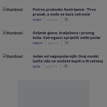
Potres probudio Austrijance: "Prvo
prasak, a onda se kuća zatresla"
|
|
0
SVIJET
prije 9 h
Ozljede glave, kralježnice i prsnog
koša: Vatrogasci spriječili veliki požar
|
|
1
VIJESTI
prije 7 h
Jedan od najpopularnijih: Ovaj model
Golfa više ne možete kupiti u Hrvatskoj
|
|
0
AUTO
prije 11 h