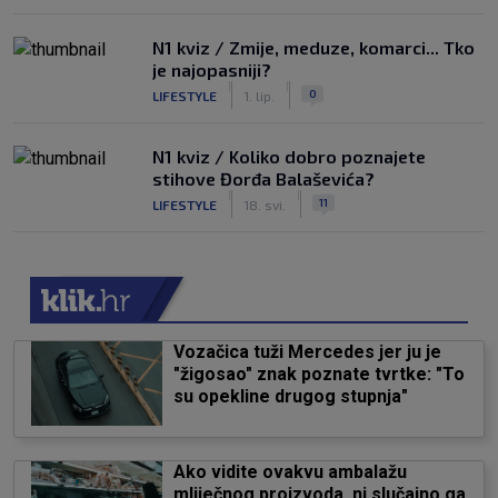
N1 kviz / Zmije, meduze, komarci... Tko
je najopasniji?
|
|
0
LIFESTYLE
1. lip.
N1 kviz / Koliko dobro poznajete
stihove Đorđa Balaševića?
|
|
11
LIFESTYLE
18. svi.
Vozačica tuži Mercedes jer ju je
"žigosao" znak poznate tvrtke: "To
su opekline drugog stupnja"
Ako vidite ovakvu ambalažu
mliječnog proizvoda, ni slučajno ga