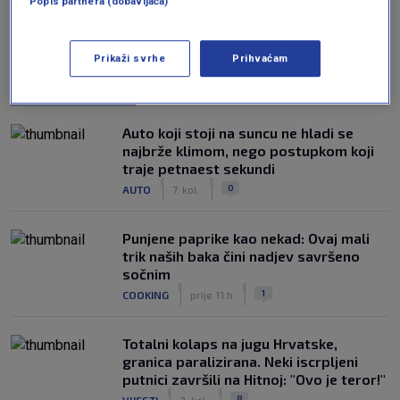
Popis partnera (dobavljača)
Prikaži svrhe
Prihvaćam
NAJČITANIJE
Auto koji stoji na suncu ne hladi se
najbrže klimom, nego postupkom koji
traje petnaest sekundi
|
|
0
AUTO
7. kol.
Punjene paprike kao nekad: Ovaj mali
trik naših baka čini nadjev savršeno
sočnim
|
|
1
COOKING
prije 11 h
Totalni kolaps na jugu Hrvatske,
granica paralizirana. Neki iscrpljeni
putnici završili na Hitnoj: "Ovo je teror!"
|
|
8
VIJESTI
2. kol.