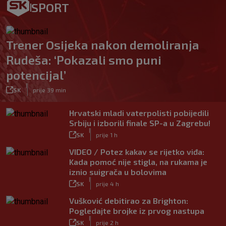
SPORT
Trener Osijeka nakon demoliranja
Rudeša: ‘Pokazali smo puni
potencijal’
|
SK
prije 39 min
Hrvatski mladi vaterpolisti pobijedili
Srbiju i izborili finale SP-a u Zagrebu!
|
SK
prije 1 h
VIDEO / Potez kakav se rijetko viđa:
Kada pomoć nije stigla, na rukama je
iznio suigrača u bolovima
|
SK
prije 4 h
Vušković debitirao za Brighton:
Pogledajte brojke iz prvog nastupa
|
SK
prije 2 h