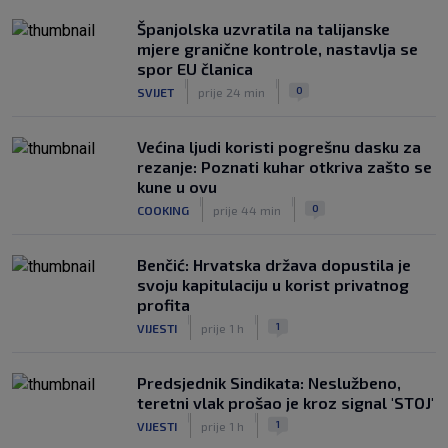
|
SK
prije 3 h
Španjolska uzvratila na talijanske
mjere granične kontrole, nastavlja se
spor EU članica
|
|
0
SVIJET
prije 24 min
Većina ljudi koristi pogrešnu dasku za
rezanje: Poznati kuhar otkriva zašto se
kune u ovu
|
|
0
COOKING
prije 44 min
Benčić: Hrvatska država dopustila je
svoju kapitulaciju u korist privatnog
profita
|
|
1
VIJESTI
prije 1 h
Predsjednik Sindikata: Neslužbeno,
teretni vlak prošao je kroz signal 'STOJ'
|
|
1
VIJESTI
prije 1 h