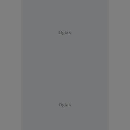
Oglas
Oglas