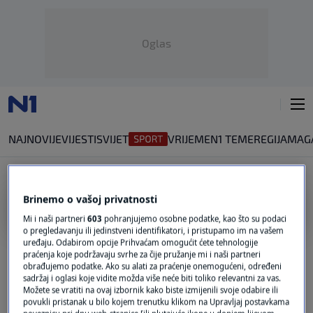
Oglas
NAJNOVIJE
VIJESTI
SVIJET
VRIJEME
N1 TEME
REGIJA
MAG
Brinemo o vašoj privatnosti
OBOGAĆENI URANIJ
Mi i naši partneri
603
pohranjujemo osobne podatke, kao što su podaci
o pregledavanju ili jedinstveni identifikatori, i pristupamo im na vašem
400 KILOGRAMA
uređaju. Odabirom opcije Prihvaćam omogućit ćete tehnologije
Trump: Iranski obogaćeni uranij bit će
praćenja koje podržavaju svrhe za čije pružanje mi i naši partneri
uništen
obrađujemo podatke. Ako su alati za praćenje onemogućeni, određeni
1
SVIJET
|
26. svi.
|
sadržaj i oglasi koje vidite možda više neće biti toliko relevantni za vas.
Možete se vratiti na ovaj izbornik kako biste izmijenili svoje odabire ili
povukli pristanak u bilo kojem trenutku klikom na Upravljaj postavkama
UPOZORENJE PREDSJEDNIKA SAD-A