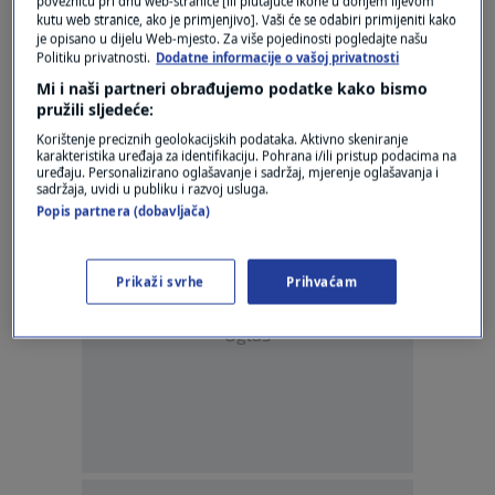
poveznicu pri dnu web-stranice [ili plutajuće ikone u donjem lijevom
Trump: Nadziremo iranski uranij. Ako se
kutu web stranice, ako je primjenjivo]. Vaši će se odabiri primijeniti kako
itko približi, raznijet ćemo ih
je opisano u dijelu Web-mjesto. Za više pojedinosti pogledajte našu
2
SVIJET
|
10. svi.
|
Politiku privatnosti.
Dodatne informacije o vašoj privatnosti
Mi i naši partneri obrađujemo podatke kako bismo
PITANJE ZALIHA URANIJA
pružili sljedeće:
Netanyahu: Ratom u Iranu se puno
Korištenje preciznih geolokacijskih podataka. Aktivno skeniranje
postiglo, ali još nije gotov
karakteristika uređaja za identifikaciju. Pohrana i/ili pristup podacima na
1
SVIJET
|
10. svi.
|
uređaju. Personalizirano oglašavanje i sadržaj, mjerenje oglašavanja i
sadržaja, uvidi u publiku i razvoj usluga.
Popis partnera (dobavljača)
Prikaži svrhe
Prihvaćam
Oglas