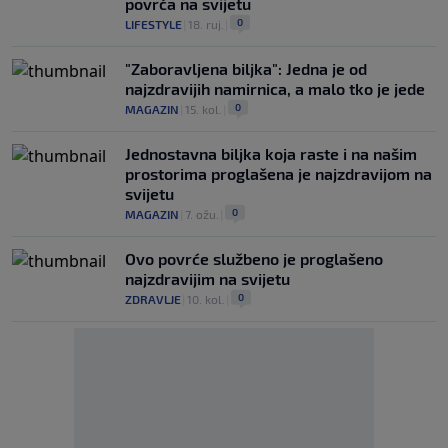
povrća na svijetu
0
LIFESTYLE
|
18. ruj.
|
"Zaboravljena biljka": Jedna je od
najzdravijih namirnica, a malo tko je jede
0
MAGAZIN
|
15. kol.
|
Jednostavna biljka koja raste i na našim
prostorima proglašena je najzdravijom na
svijetu
0
MAGAZIN
|
7. ožu.
|
Ovo povrće službeno je proglašeno
najzdravijim na svijetu
0
ZDRAVLJE
|
10. kol.
|