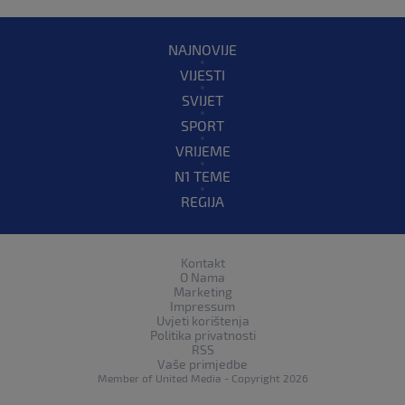
NAJNOVIJE
VIJESTI
SVIJET
SPORT
VRIJEME
N1 TEME
REGIJA
Kontakt
O Nama
Marketing
Impressum
Uvjeti korištenja
Politika privatnosti
RSS
Vaše primjedbe
Member of
United Media
- Copyright 2026