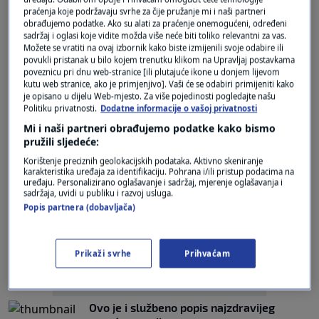
Ovo je najzdravija namirnica na svijetu, a
praćenja koje podržavaju svrhe za čije pružanje mi i naši partneri
mogi je nikada nisu probali
obrađujemo podatke. Ako su alati za praćenje onemogućeni, određeni
sadržaj i oglasi koje vidite možda više neće biti toliko relevantni za vas.
0
ZDRAVLJE
|
23. pro.
|
Možete se vratiti na ovaj izbornik kako biste izmijenili svoje odabire ili
povukli pristanak u bilo kojem trenutku klikom na Upravljaj postavkama
Ovo je jedna od najzdravijih namirnica, a
poveznicu pri dnu web-stranice [ili plutajuće ikone u donjem lijevom
gotovo smo je sasvim zaboravili
kutu web stranice, ako je primjenjivo]. Vaši će se odabiri primijeniti kako
je opisano u dijelu Web-mjesto. Za više pojedinosti pogledajte našu
0
LIFESTYLE
|
1. stu.
|
Politiku privatnosti.
Dodatne informacije o vašoj privatnosti
Mi i naši partneri obrađujemo podatke kako bismo
pružili sljedeće:
Korištenje preciznih geolokacijskih podataka. Aktivno skeniranje
karakteristika uređaja za identifikaciju. Pohrana i/ili pristup podacima na
uređaju. Personalizirano oglašavanje i sadržaj, mjerenje oglašavanja i
sadržaja, uvidi u publiku i razvoj usluga.
Oglas
Popis partnera (dobavljača)
Prikaži svrhe
Prihvaćam
Ovo je i službeno popis najzdravijeg