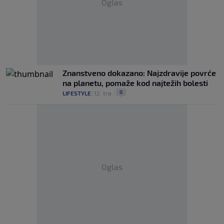
Oglas
Znanstveno dokazano: Najzdravije povrće
na planetu, pomaže kod najtežih bolesti
0
LIFESTYLE
|
12. tra.
|
Oglas