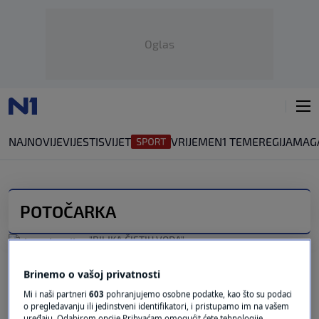
Oglas
NAJNOVIJE
VIJESTI
SVIJET
VRIJEME
N1 TEME
REGIJA
MAG
POTOČARKA
"BILJKA ČISTIH VODA"
Ovo je najzdravije povrće na svijetu: Ima
više željeza od špinata i više vitamina C od
Brinemo o vašoj privatnosti
naranče
Mi i naši partneri
603
pohranjujemo osobne podatke, kao što su podaci
0
ZDRAVLJE
|
prije 0 min.
|
o pregledavanju ili jedinstveni identifikatori, i pristupamo im na vašem
uređaju. Odabirom opcije Prihvaćam omogućit ćete tehnologije