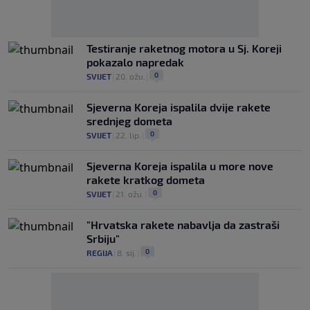
Testiranje raketnog motora u Sj. Koreji
pokazalo napredak
0
SVIJET
|
20. ožu.
|
Sjeverna Koreja ispalila dvije rakete
srednjeg dometa
0
SVIJET
|
22. lip.
|
Sjeverna Koreja ispalila u more nove
rakete kratkog dometa
0
SVIJET
|
21. ožu.
|
"Hrvatska rakete nabavlja da zastraši
Srbiju"
0
REGIJA
|
8. sij.
|