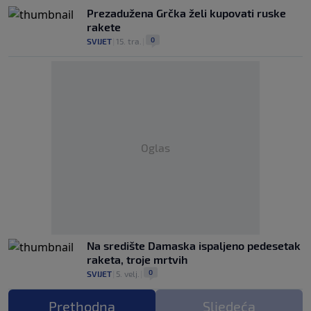
Prezadužena Grčka želi kupovati ruske
rakete
0
SVIJET
|
15. tra.
|
Oglas
Na središte Damaska ispaljeno pedesetak
raketa, troje mrtvih
0
SVIJET
|
5. velj.
|
Prethodna
Sljedeća