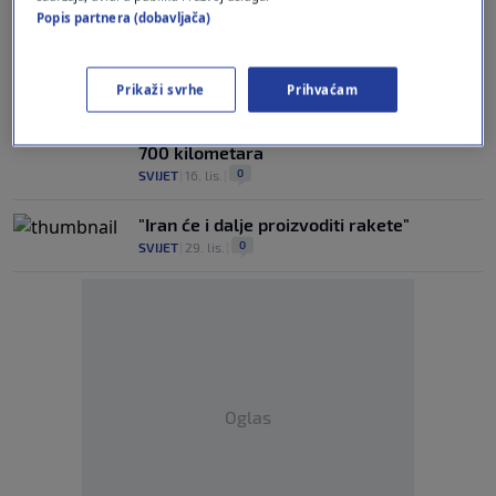
Popis partnera (dobavljača)
Pentagon: Kinesko testiranje raketa u
Južnom kineskom moru je "uznemirujuće"
0
SVIJET
|
3. srp.
|
Prikaži svrhe
Prihvaćam
Iran tvrdi da je razvio rakete s dometom
700 kilometara
0
SVIJET
|
16. lis.
|
"Iran će i dalje proizvoditi rakete"
0
SVIJET
|
29. lis.
|
Oglas