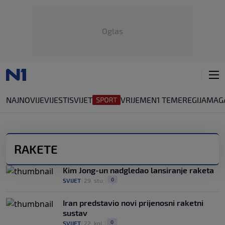
Oglas
NAJNOVIJE
VIJESTI
SVIJET
VRIJEME
N1 TEME
REGIJA
MAG
RAKETE
Kim Jong-un nadgledao lansiranje raketa
0
SVIJET
|
29. stu.
|
Iran predstavio novi prijenosni raketni
sustav
0
SVIJET
|
22. kol.
|