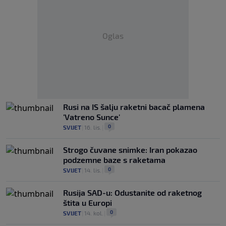
Oglas
Rusi na IS šalju raketni bacač plamena
'Vatreno Sunce'
0
SVIJET
|
16. lis.
|
Strogo čuvane snimke: Iran pokazao
podzemne baze s raketama
0
SVIJET
|
14. lis.
|
Rusija SAD-u: Odustanite od raketnog
štita u Europi
0
SVIJET
|
14. kol.
|