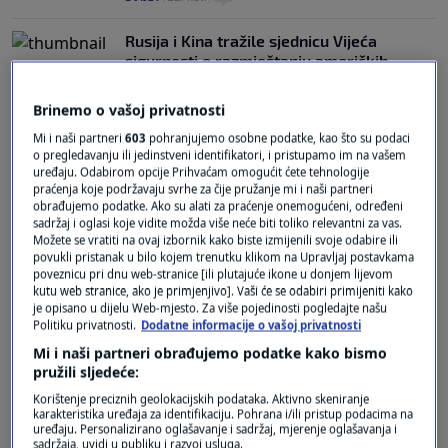
Rusija i Kina tražile sjednicu Vijeća
sigurnosti o razmještanju američkih
raketa
0
SVIJET
|
22. kol.
|
Brinemo o vašoj privatnosti
Mi i naši partneri
603
pohranjujemo osobne podatke, kao što su podaci
o pregledavanju ili jedinstveni identifikatori, i pristupamo im na vašem
uređaju. Odabirom opcije Prihvaćam omogućit ćete tehnologije
praćenja koje podržavaju svrhe za čije pružanje mi i naši partneri
obrađujemo podatke. Ako su alati za praćenje onemogućeni, određeni
sadržaj i oglasi koje vidite možda više neće biti toliko relevantni za vas.
Možete se vratiti na ovaj izbornik kako biste izmijenili svoje odabire ili
Oglas
povukli pristanak u bilo kojem trenutku klikom na Upravljaj postavkama
poveznicu pri dnu web-stranice [ili plutajuće ikone u donjem lijevom
kutu web stranice, ako je primjenjivo]. Vaši će se odabiri primijeniti kako
je opisano u dijelu Web-mjesto. Za više pojedinosti pogledajte našu
Politiku privatnosti.
Dodatne informacije o vašoj privatnosti
Mi i naši partneri obrađujemo podatke kako bismo
pružili sljedeće:
Sjeverna Koreja ispalila nekoliko
Korištenje preciznih geolokacijskih podataka. Aktivno skeniranje
neidentificiranih raketa
karakteristika uređaja za identifikaciju. Pohrana i/ili pristup podacima na
uređaju. Personalizirano oglašavanje i sadržaj, mjerenje oglašavanja i
0
SVIJET
|
31. srp.
|
sadržaja, uvidi u publiku i razvoj usluga.