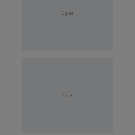
Oglas
Oglas