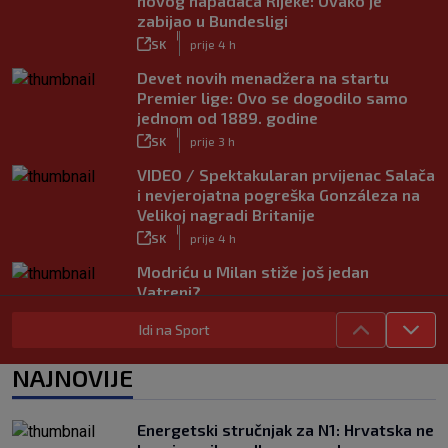
novog napadača Rijeke: Ovako je
zabijao u Bundesligi
|
SK
prije 4 h
Devet novih menadžera na startu
Premier lige: Ovo se dogodilo samo
jednom od 1889. godine
|
SK
prije 3 h
VIDEO / Spektakularan prvijenac Salača
i nevjerojatna pogreška Gonzáleza na
Velikoj nagradi Britanije
|
SK
prije 4 h
Modriću u Milan stiže još jedan
Vatreni?
|
SK
prije 9 h
Idi na Sport
Rijeka dovela napadača iz Bundeslige!
|
NAJNOVIJE
SK
prije 5 h
Maldini otkrio pozadinu skandala s
Pirlom: ‘Povjerenje više ne postoji’
Energetski stručnjak za N1: Hrvatska ne
|