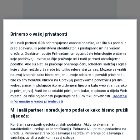
Oglas
Brinemo o vašoj privatnosti
Mi i naši partneri
603
pohranjujemo osobne podatke, kao što su podaci o
pregledavanju ili jedinstveni identifikatori, i pristupamo im na vašem
uređaju. Odabirom opcije Prihvaćam omogućit ćete tehnologije praćenja
koje podržavaju svrhe za čije pružanje mi i naši partneri obrađujemo
podatke. Ako su alati za praćenje onemogućeni, određeni sadržaj i oglasi
koje vidite možda više neće biti toliko relevantni za vas. Možete se vratiti
na ovaj izbornik kako biste izmijenili svoje odabire ili povukli pristanak u
bilo kojem trenutku klikom na Upravljaj postavkama poveznicu pri dnu
web-stranice [ili plutajuće ikone u donjem lijevom kutu web stranice, ako
je primjenjivo]. Vaši će se odabiri primijeniti kako je opisano u dijelu Web-
mjesto. Za više pojedinosti pogledajte našu Politiku privatnosti.
Dodatne
informacije o vašoj privatnosti
Oglas
Mi i naši partneri obrađujemo podatke kako bismo pružili
sljedeće:
Korištenje preciznih geolokacijskih podataka. Aktivno skeniranje
karakteristika uređaja za identifikaciju. Pohrana i/ili pristup podacima na
uređaju. Personalizirano oglašavanje i sadržaj, mjerenje oglašavanja i
sadržaja, uvidi u publiku i razvoj usluga.