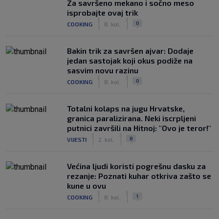
Za savršeno mekano i sočno meso
isprobajte ovaj trik
|
|
0
COOKING
8. kol.
Bakin trik za savršen ajvar: Dodaje
jedan sastojak koji okus podiže na
sasvim novu razinu
|
|
0
COOKING
8. kol.
Totalni kolaps na jugu Hrvatske,
granica paralizirana. Neki iscrpljeni
putnici završili na Hitnoj: "Ovo je teror!"
|
|
8
VIJESTI
2. kol.
Većina ljudi koristi pogrešnu dasku za
rezanje: Poznati kuhar otkriva zašto se
kune u ovu
|
|
1
COOKING
8. kol.