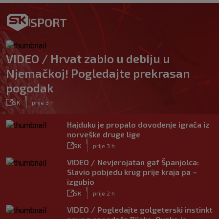
SPORT
VIDEO / Hrvat zabio u debiju u
Njemačkoj! Pogledajte prekrasan
pogodak
|
SK
prije 3 h
Hajduku je propalo dovođenje igrača iz
norveške druge lige
|
SK
prije 3 h
VIDEO / Nevjerojatan gaf Španjolca:
Slavio pobjedu krug prije kraja pa –
izgubio
|
SK
prije 2 h
VIDEO / Pogledajte golgeterski instinkt