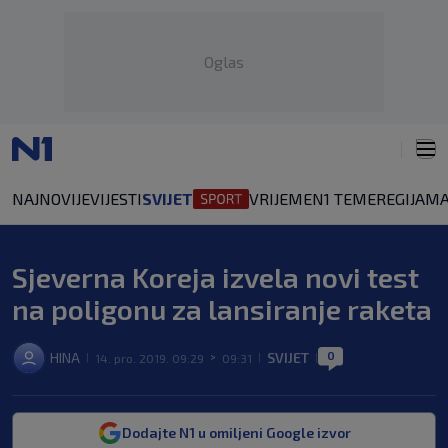
Oglas
NAJNOVIJE
VIJESTI
SVIJET
VRIJEME
N1 TEME
REGIJA
MA
Sjeverna Koreja izvela novi test
na poligonu za lansiranje raketa
0
HINA
SVIJET
14. pro. 2019. 09:29
09:31
|
>
|
|
Dodajte N1 u omiljeni Google izvor