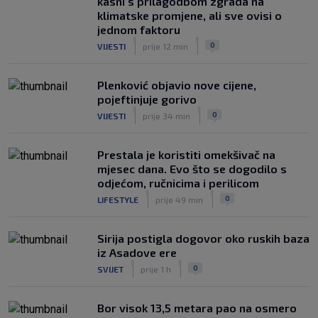
kasni s prilagodbom zgrada na
SK
prije 5 h
klimatske promjene, ali sve ovisi o
jednom faktoru
|
|
0
VIJESTI
prije 12 min
Plenković objavio nove cijene,
pojeftinjuje gorivo
|
|
0
VIJESTI
prije 34 min
Prestala je koristiti omekšivač na
mjesec dana. Evo što se dogodilo s
odjećom, ručnicima i perilicom
|
|
0
LIFESTYLE
prije 49 min
Sirija postigla dogovor oko ruskih baza
iz Asadove ere
|
|
0
SVIJET
prije 1 h
Bor visok 13,5 metara pao na osmero