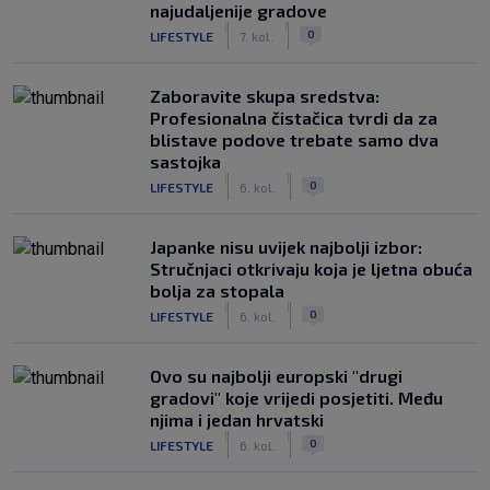
najudaljenije gradove
|
|
0
LIFESTYLE
7. kol.
Zaboravite skupa sredstva:
Profesionalna čistačica tvrdi da za
blistave podove trebate samo dva
sastojka
|
|
0
LIFESTYLE
6. kol.
Japanke nisu uvijek najbolji izbor:
Stručnjaci otkrivaju koja je ljetna obuća
bolja za stopala
|
|
0
LIFESTYLE
6. kol.
Ovo su najbolji europski "drugi
gradovi" koje vrijedi posjetiti. Među
njima i jedan hrvatski
|
|
0
LIFESTYLE
6. kol.