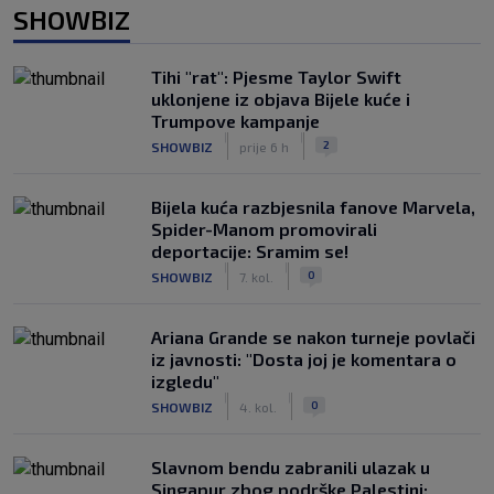
SHOWBIZ
Tihi "rat": Pjesme Taylor Swift
uklonjene iz objava Bijele kuće i
Trumpove kampanje
|
|
2
SHOWBIZ
prije 6 h
Bijela kuća razbjesnila fanove Marvela,
Spider-Manom promovirali
deportacije: Sramim se!
|
|
0
SHOWBIZ
7. kol.
Ariana Grande se nakon turneje povlači
iz javnosti: "Dosta joj je komentara o
izgledu"
|
|
0
SHOWBIZ
4. kol.
Slavnom bendu zabranili ulazak u
Singapur zbog podrške Palestini: