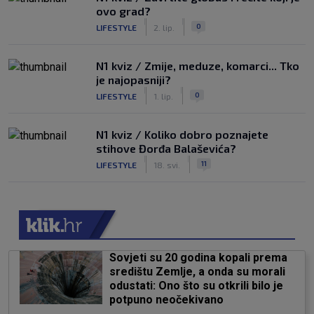
ovo grad?
|
|
0
LIFESTYLE
2. lip.
N1 kviz / Zmije, meduze, komarci... Tko
je najopasniji?
|
|
0
LIFESTYLE
1. lip.
N1 kviz / Koliko dobro poznajete
stihove Đorđa Balaševića?
|
|
11
LIFESTYLE
18. svi.
Sovjeti su 20 godina kopali prema
središtu Zemlje, a onda su morali
odustati: Ono što su otkrili bilo je
potpuno neočekivano