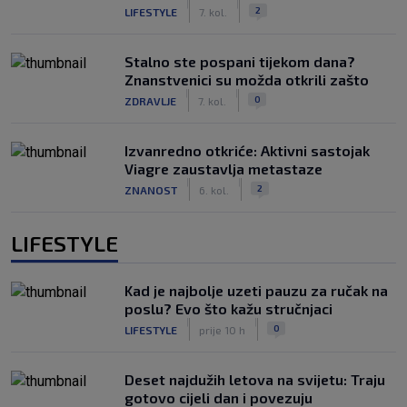
|
|
2
LIFESTYLE
7. kol.
Stalno ste pospani tijekom dana?
Znanstvenici su možda otkrili zašto
|
|
0
ZDRAVLJE
7. kol.
Izvanredno otkriće: Aktivni sastojak
Viagre zaustavlja metastaze
|
|
2
ZNANOST
6. kol.
LIFESTYLE
Kad je najbolje uzeti pauzu za ručak na
poslu? Evo što kažu stručnjaci
|
|
0
LIFESTYLE
prije 10 h
Deset najdužih letova na svijetu: Traju
gotovo cijeli dan i povezuju