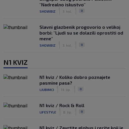
"Nadrealno iskustvo"
|
|
0
SHOWBIZ
3. kol.
Slavni glazbenik progovorio o velikoj
borbi: "Ljudi su se dolazili oprostiti od
mene"
|
|
0
SHOWBIZ
3. kol.
N1 KVIZ
N1 kviz / Koliko dobro poznajete
pasmine pasa?
|
|
0
LJUBIMCI
13. lip.
N1 kviz / Rock & Roll
|
|
0
LIFESTYLE
8. lip.
N1 kviz / Zavrtite globus i recite koji je