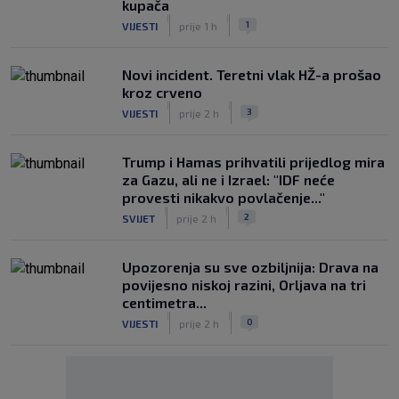
kupača
|
|
1
VIJESTI
prije 1 h
Novi incident. Teretni vlak HŽ-a prošao
kroz crveno
|
|
3
VIJESTI
prije 2 h
Trump i Hamas prihvatili prijedlog mira
za Gazu, ali ne i Izrael: "IDF neće
provesti nikakvo povlačenje..."
|
|
2
SVIJET
prije 2 h
Upozorenja su sve ozbiljnija: Drava na
povijesno niskoj razini, Orljava na tri
centimetra...
|
|
0
VIJESTI
prije 2 h