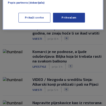
Popis partnera (dobavljača)
NAJČITANIJE
Prikaži svrhe
Prihvaćam
Država iseljava antifašiste: Zgradu
vrijednu milijune eura koriste 70
godina, ne znaju hoće li se ikad vratiti
|
|
4
VIJESTI
prije 8 h
Komarci je ne podnose, a ljude
oduševljava: Biljka koja bi trebala rasti
na svakom balkonu
|
|
1
LIFESTYLE
prije 3 h
VIDEO / Nezgoda u središtu Sinja:
Alkarski konji proklizali i pali na Pijaci
|
|
4
VIJESTI
prije 5 h
Napravite pljeskavice kao iz restorana: