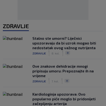
ZDRAVLJE
Stalno ste umorni? Liječnici
upozoravaju da bi uzrok mogao biti
nedostatak ovog važnog nutrijenta
|
|
0
ZDRAVLJE
8. kol.
Ove znakove dehidracije mnogi
pripisuju umoru: Prepoznajte ih na
vrijeme
|
|
0
ZDRAVLJE
7. kol.
Kardiologinja upozorava: Ovo
popularno piće moglo bi pridonijeti
začepljenju arterija