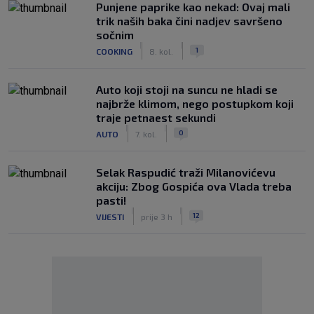
Punjene paprike kao nekad: Ovaj mali
trik naših baka čini nadjev savršeno
sočnim
|
|
1
COOKING
8. kol.
Auto koji stoji na suncu ne hladi se
najbrže klimom, nego postupkom koji
traje petnaest sekundi
|
|
0
AUTO
7. kol.
Selak Raspudić traži Milanovićevu
akciju: Zbog Gospića ova Vlada treba
pasti!
|
|
12
VIJESTI
prije 3 h