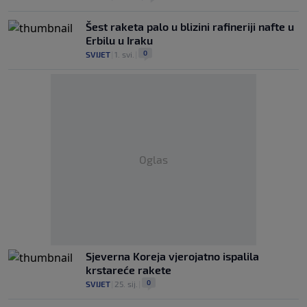
Šest raketa palo u blizini rafineriji nafte u
Erbilu u Iraku
0
SVIJET
|
1. svi.
|
Oglas
Sjeverna Koreja vjerojatno ispalila
krstareće rakete
0
SVIJET
|
25. sij.
|