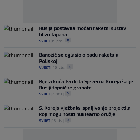
Rusija postavila moćan raketni sustav
blizu Japana
0
SVIJET
|
6. pro.
|
Banožić se oglasio o padu raketa u
Poljskoj
0
VIJESTI
|
16. stu.
|
Bijela kuća tvrdi da Sjeverna Koreja šalje
Rusiji topničke granate
0
SVIJET
|
2. stu.
|
S. Koreja vježbala ispaljivanje projektila
koji mogu nositi nuklearno oružje
0
SVIJET
|
13. lis.
|