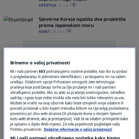
0
LIFESTYLE
|
11. ruj.
|
Sjeverna Koreja ispalila dva projektila
prema Japanskom moru
0
SVIJET
|
25. srp.
|
Brinemo o vašoj privatnosti
Mi i naši partneri
603
pohranjujemo osobne podatke, kao što su podaci
o pregledavanju ili jedinstveni identifikatori, i pristupamo im na vašem
Oglas
uređaju. Odabirom opcije Prihvaćam omogućit ćete tehnologije
praćenja koje podržavaju svrhe za čije pružanje mi i naši partneri
obrađujemo podatke. Ako su alati za praćenje onemogućeni, određeni
sadržaj i oglasi koje vidite možda više neće biti toliko relevantni za vas.
Možete se vratiti na ovaj izbornik kako biste izmijenili svoje odabire ili
povukli pristanak u bilo kojem trenutku klikom na Upravljaj postavkama
poveznicu pri dnu web-stranice [ili plutajuće ikone u donjem lijevom
kutu web stranice, ako je primjenjivo]. Vaši će se odabiri primijeniti kako
Kinezi šalju ljude na Mjesec, na prvu
je opisano u dijelu Web-mjesto. Za više pojedinosti pogledajte našu
misiju ići će s dvije rakete
Politiku privatnosti.
Dodatne informacije o vašoj privatnosti
0
MAGAZIN
|
12. srp.
|
Mi i naši partneri obrađujemo podatke kako bismo