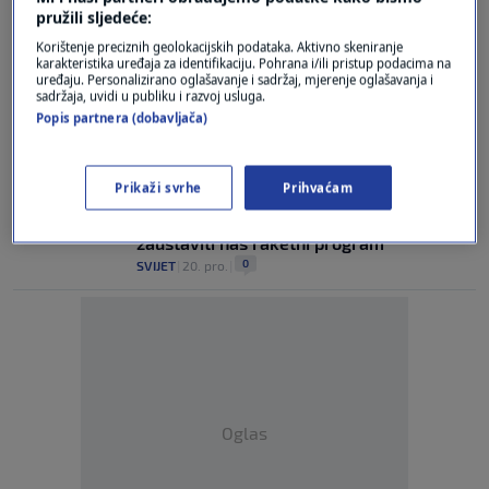
pružili sljedeće:
Britanija prva šalje Ukrajini rakete dugog
Korištenje preciznih geolokacijskih podataka. Aktivno skeniranje
dometa
karakteristika uređaja za identifikaciju. Pohrana i/ili pristup podacima na
0
uređaju. Personalizirano oglašavanje i sadržaj, mjerenje oglašavanja i
SVIJET
|
11. svi.
|
sadržaja, uvidi u publiku i razvoj usluga.
Popis partnera (dobavljača)
Južna Koreja digla borbene zrakoplove i
helikoptere, ispaljeni i hici upozorenja
0
SVIJET
|
26. pro.
|
Prikaži svrhe
Prihvaćam
Sjeverna Koreja: Dodatne sankcije neće
zaustaviti naš raketni program
0
SVIJET
|
20. pro.
|
Oglas