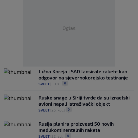
Oglas
Južna Koreja i SAD lansirale rakete kao
odgovor na sjevernokorejsko testiranje
0
SVIJET
|
5. lis.
|
Ruske snage u Siriji tvrde da su izraelski
avioni napali istraživački objekt
0
SVIJET
|
26. kol.
|
Rusija planira proizvesti 50 novih
međukontinentalnih raketa
0
SVIJET
|
22. svi.
|