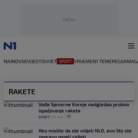
Oglas
NAJNOVIJE
VIJESTI
SVIJET
VRIJEME
N1 TEME
REGIJA
MAG
RAKETE
Vođa Sjeverne Koreje nadgledao probno
ispaljivanje raketa
0
SVIJET
|
26. tra.
|
Ako mislite da ste vidjeli NLO, evo što ste
zapravo mogli vidjeti