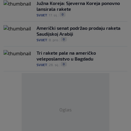
Južna Koreja: Sjeverna Koreja ponovno
lansirala rakete
0
SVIJET
|
17. sij.
|
Američki senat podržao prodaju raketa
Saudijskoj Arabiji
0
SVIJET
|
8. pro.
|
Tri rakete pale na američko
veleposlanstvo u Bagdadu
0
SVIJET
|
26. sij.
|
Oglas