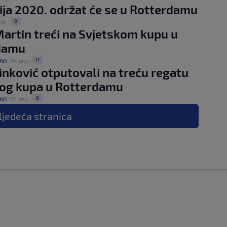
ija 2020. održat će se u Rotterdamu
0
ol.
|
artin treći na Svjetskom kupu u
damu
0
OVI
|
14. srp.
|
inković otputovali na treću regatu
kog kupa u Rotterdamu
0
OVI
|
10. srp.
|
ljedeća
stranica