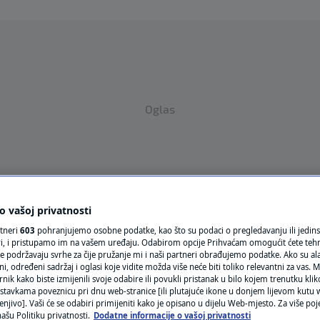
Oglas
 vašoj privatnosti
rtneri
603
pohranjujemo osobne podatke, kao što su podaci o pregledavanju ili jedins
VRIJEME
ori, i pristupamo im na vašem uređaju. Odabirom opcije Prihvaćam omogućit ćete teh
e podržavaju svrhe za čije pružanje mi i naši partneri obrađujemo podatke. Ako su ala
N1 TEME
 određeni sadržaj i oglasi koje vidite možda više neće biti toliko relevantni za vas. Mo
rnik kako biste izmijenili svoje odabire ili povukli pristanak u bilo kojem trenutku kl
REGIJA
stavkama poveznicu pri dnu web-stranice [ili plutajuće ikone u donjem lijevom kutu w
enjivo]. Vaši će se odabiri primijeniti kako je opisano u dijelu Web-mjesto. Za više poj
ašu Politiku privatnosti.
Dodatne informacije o vašoj privatnosti