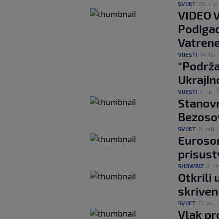
SVIJET
|
30. srp.
VIDEO V
Podigao
Vatren
VIJESTI
|
14. lip.
"Podrža
Ukrajin
VIJESTI
|
1. lip.
|
Stanovn
Bezosov
SVIJET
|
8. velj.
|
Euroson
prisust
SHOWBIZ
|
2. tr
Otkrili
skriven
SVIJET
|
17. velj.
Vlak pr