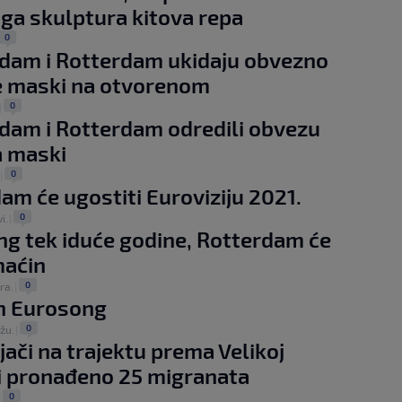
 ga skulptura kitova repa
0
dam i Rotterdam ukidaju obvezno
e maski na otvorenom
0
|
am i Rotterdam odredili obvezu
a maski
0
|
am će ugostiti Euroviziju 2021.
0
vi.
|
g tek iduće godine, Rotterdam će
maćin
0
ra.
|
n Eurosong
0
ožu.
|
jači na trajektu prema Velikoj
ji pronađeno 25 migranata
0
|