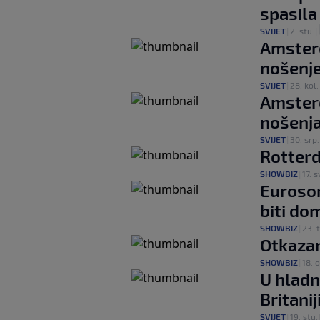
spasila
SVIJET
|
2. stu.
|
Amster
nošenj
SVIJET
|
28. kol.
Amsterd
nošenj
SVIJET
|
30. srp.
Rotterd
SHOWBIZ
|
17. s
Euroson
biti do
SHOWBIZ
|
23. t
Otkaza
SHOWBIZ
|
18. 
U hladn
Britani
SVIJET
|
19. stu.