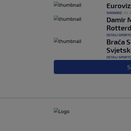
Euroviz
SHOWBIZ
|
30. k
Damir M
Rotter
OSTALI SPORT
Braća S
Svjets
OSTALI SPORT
S