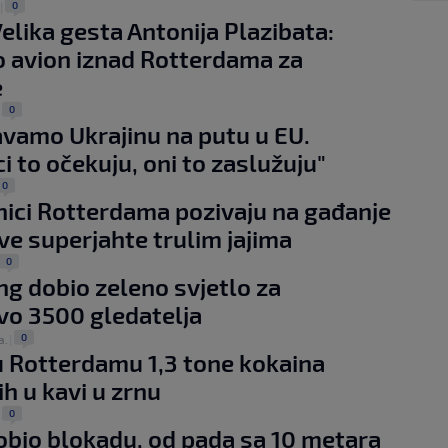
0
|
elika gesta Antonija Plazibata:
 avion iznad Rotterdama za
e
0
|
vamo Ukrajinu na putu u EU.
ci to očekuju, oni to zaslužuju"
0
ici Rotterdama pozivaju na gađanje
e superjahte trulim jajima
0
g dobio zeleno svjetlo za
vo 3500 gledatelja
0
a.
|
 u Rotterdamu 1,3 tone kokaina
ih u kavi u zrnu
0
|
obio blokadu, od pada sa 10 metara