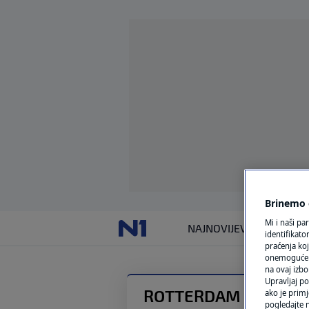
Brinemo o
Mi i naši pa
NAJNOVIJE
VIJESTI
SVIJET
identifikat
praćenja koj
onemogućeni,
na ovaj izbo
Upravljaj po
ROTTERDAM
ako je primj
pogledajte n