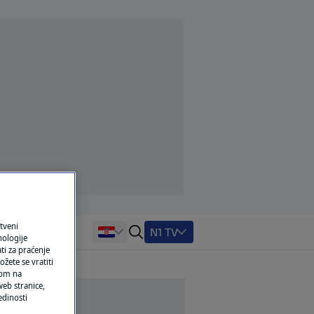
tveni
N1 TV
nologije
ti za praćenje
žete se vratiti
ikom na
eb stranice,
edinosti