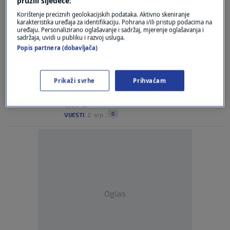
pružili sljedeće:
Zlata Đurđević gošća Intervjua tjedna u
Korištenje preciznih geolokacijskih podataka. Aktivno skeniranje
TNT-u
karakteristika uređaja za identifikaciju. Pohrana i/ili pristup podacima na
0
VIJESTI
|
1. lis.
|
uređaju. Personalizirano oglašavanje i sadržaj, mjerenje oglašavanja i
sadržaja, uvidi u publiku i razvoj usluga.
Popis partnera (dobavljača)
Mirjana Rakić gošća Točke na tjedan u
nedjelju
0
VIJESTI
|
17. ruj.
|
Prikaži svrhe
Prihvaćam
Ministar Ivan Paladina u Intervjuu tjedna u
TNT-u
0
VIJESTI
|
2. srp.
|
Oglas