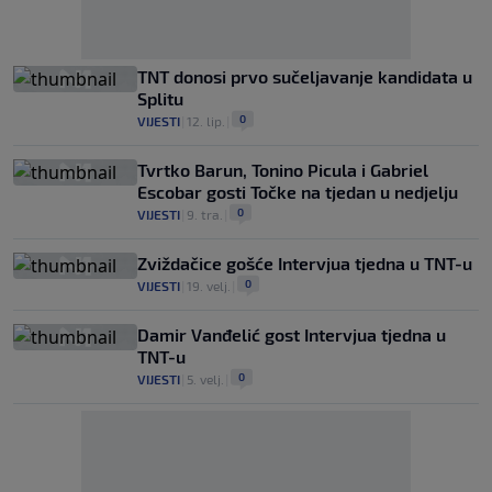
TNT donosi prvo sučeljavanje kandidata u
Splitu
0
VIJESTI
|
12. lip.
|
Tvrtko Barun, Tonino Picula i Gabriel
Escobar gosti Točke na tjedan u nedjelju
0
VIJESTI
|
9. tra.
|
Zviždačice gošće Intervjua tjedna u TNT-u
0
VIJESTI
|
19. velj.
|
Damir Vanđelić gost Intervjua tjedna u
TNT-u
0
VIJESTI
|
5. velj.
|