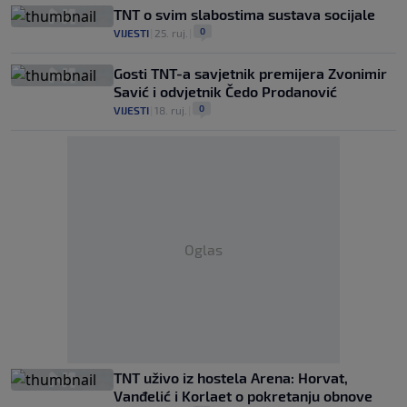
TNT o svim slabostima sustava socijale
0
VIJESTI
|
25. ruj.
|
Gosti TNT-a savjetnik premijera Zvonimir
Savić i odvjetnik Čedo Prodanović
0
VIJESTI
|
18. ruj.
|
Oglas
TNT uživo iz hostela Arena: Horvat,
Vanđelić i Korlaet o pokretanju obnove