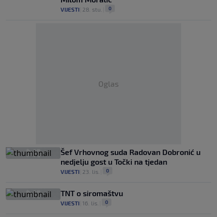
0
VIJESTI
|
28. stu.
|
Oglas
Šef Vrhovnog suda Radovan Dobronić u
nedjelju gost u Točki na tjedan
0
VIJESTI
|
23. lis.
|
TNT o siromaštvu
0
VIJESTI
|
16. lis.
|