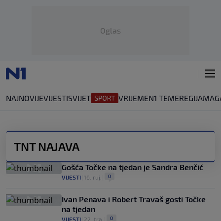
Oglas
NAJNOVIJE
VIJESTI
SVIJET
VRIJEME
N1 TEME
REGIJA
MAG
TNT NAJAVA
Gošća Točke na tjedan je Sandra Benčić
0
VIJESTI
|
16. ruj.
|
Ivan Penava i Robert Travaš gosti Točke
na tjedan
0
VIJESTI
|
22. tra.
|