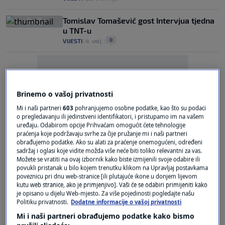
Tomislav Tomašević gost Intervjua tjedna
u TNT-u
0
VIJESTI
|
4. velj.
|
Brinemo o vašoj privatnosti
Mi i naši partneri
603
pohranjujemo osobne podatke, kao što su podaci
o pregledavanju ili jedinstveni identifikatori, i pristupamo im na vašem
Oglas
uređaju. Odabirom opcije Prihvaćam omogućit ćete tehnologije
praćenja koje podržavaju svrhe za čije pružanje mi i naši partneri
obrađujemo podatke. Ako su alati za praćenje onemogućeni, određeni
sadržaj i oglasi koje vidite možda više neće biti toliko relevantni za vas.
Možete se vratiti na ovaj izbornik kako biste izmijenili svoje odabire ili
povukli pristanak u bilo kojem trenutku klikom na Upravljaj postavkama
poveznicu pri dnu web-stranice [ili plutajuće ikone u donjem lijevom
kutu web stranice, ako je primjenjivo]. Vaši će se odabiri primijeniti kako
U božićnom TNT-u donosimo pregled
je opisano u dijelu Web-mjesto. Za više pojedinosti pogledajte našu
događaja koji su obilježili 2022.
Politiku privatnosti.
Dodatne informacije o vašoj privatnosti
0
VIJESTI
|
24. pro.
|
Mi i naši partneri obrađujemo podatke kako bismo