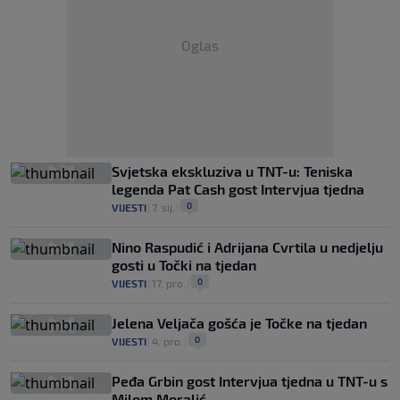
Oglas
Svjetska ekskluziva u TNT-u: Teniska
legenda Pat Cash gost Intervjua tjedna
0
VIJESTI
|
7. sij.
|
Nino Raspudić i Adrijana Cvrtila u nedjelju
gosti u Točki na tjedan
0
VIJESTI
|
17. pro.
|
Jelena Veljača gošća je Točke na tjedan
0
VIJESTI
|
4. pro.
|
Peđa Grbin gost Intervjua tjedna u TNT-u s
Milom Moralić