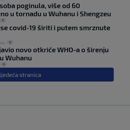
soba poginula, više od 60
eno u tornadu u Wuhanu i Shengzeu
0
 se covid-19 širiti i putem smrznute
0
velj.
|
avio novo otkriće WHO-a o širenju
 u Wuhanu
0
|
ljedeća
stranica