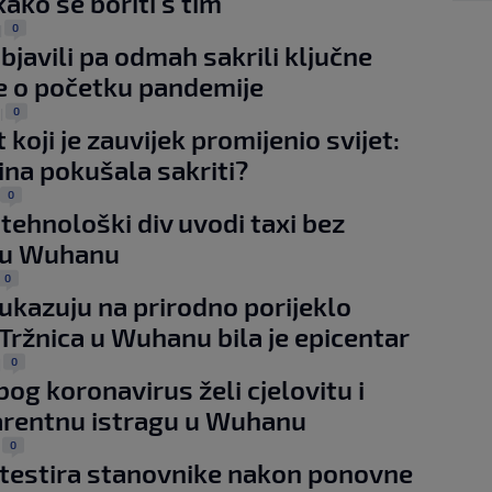
kako se boriti s tim
0
|
objavili pa odmah sakrili ključne
 o početku pandemije
0
|
 koji je zauvijek promijenio svijet:
Kina pokušala sakriti?
0
 tehnološki div uvodi taxi bez
 u Wuhanu
0
 ukazuju na prirodno porijeklo
 Tržnica u Wuhanu bila je epicentar
0
|
bog koronavirus želi cjelovitu i
arentnu istragu u Wuhanu
0
|
testira stanovnike nakon ponovne