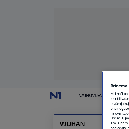
Brinemo o
Mi i naši pa
NAJNOVIJE
VIJESTI
SVIJET
identifikat
praćenja koj
onemogućeni,
na ovaj izbo
Upravljaj po
WUHAN
ako je primj
pogledajte n