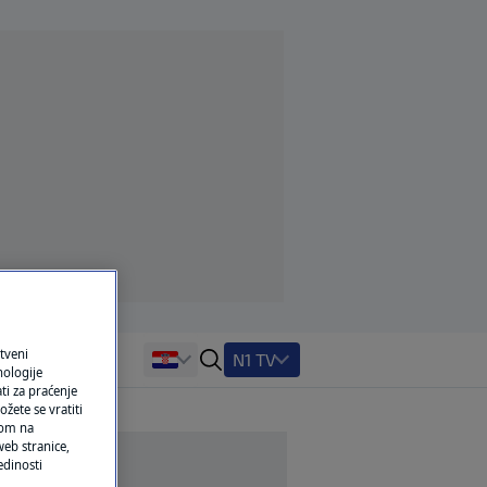
tveni
N1 TV
nologije
ti za praćenje
žete se vratiti
ikom na
eb stranice,
edinosti