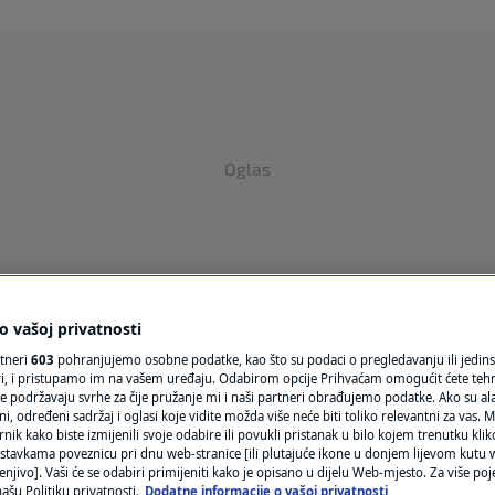
Oglas
 vašoj privatnosti
rtneri
603
pohranjujemo osobne podatke, kao što su podaci o pregledavanju ili jedins
VRIJEME
ori, i pristupamo im na vašem uređaju. Odabirom opcije Prihvaćam omogućit ćete teh
e podržavaju svrhe za čije pružanje mi i naši partneri obrađujemo podatke. Ako su ala
N1 TEME
 određeni sadržaj i oglasi koje vidite možda više neće biti toliko relevantni za vas. Mo
rnik kako biste izmijenili svoje odabire ili povukli pristanak u bilo kojem trenutku kl
REGIJA
stavkama poveznicu pri dnu web-stranice [ili plutajuće ikone u donjem lijevom kutu w
enjivo]. Vaši će se odabiri primijeniti kako je opisano u dijelu Web-mjesto. Za više poj
ašu Politiku privatnosti.
Dodatne informacije o vašoj privatnosti