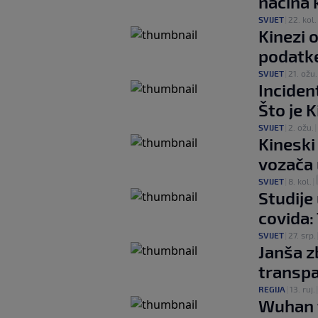
načina 
SVIJET
|
22. kol.
Kinezi 
podatke
SVIJET
|
21. ožu.
Incident
Što je 
SVIJET
|
2. ožu.
|
Kineski
vozača
SVIJET
|
8. kol.
|
Studije
covida:
SVIJET
|
27. srp.
Janša z
transp
REGIJA
|
13. ruj.
Wuhan 