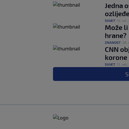
Jedna o
ozlijeđ
SVIJET
|
14. svi.
|
Može li
hrane?
ZNANOST
|
26. 
CNN obj
korone
SVIJET
|
15. velj.
S