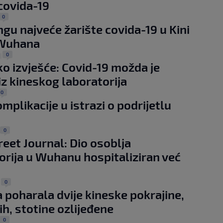
covida-19
0
ngu najveće žarište covida-19 u Kini
Wuhana
0
|
o izvješće: Covid-19 možda je
 iz kineskog laboratorija
0
mplikacije u istrazi o podrijetlu
0
reet Journal: Dio osoblja
orija u Wuhanu hospitaliziran već
0
|
 poharala dvije kineske pokrajine,
ih, stotine ozlijeđene
0