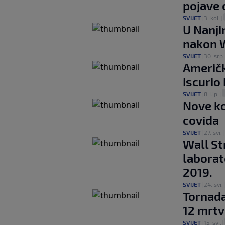
pojave 
SVIJET
|
3. kol.
|
U Nanji
nakon 
SVIJET
|
30. srp.
Američk
iscurio
SVIJET
|
8. lip.
|
Nove ko
covida
SVIJET
|
27. svi.
|
Wall St
laborat
2019.
SVIJET
|
24. svi.
Tornada
12 mrtv
SVIJET
|
15. svi.
|