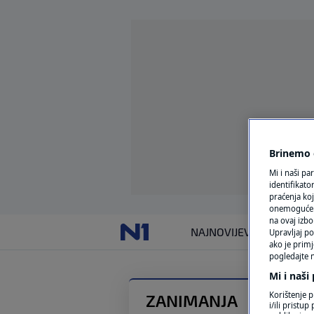
Brinemo o
Mi i naši pa
identifikat
praćenja koj
onemogućeni,
na ovaj izbo
NAJNOVIJE
VIJESTI
SVIJET
Upravljaj po
ako je primj
pogledajte n
Mi i naši
Korištenje p
ZANIMANJA
i/ili pristu