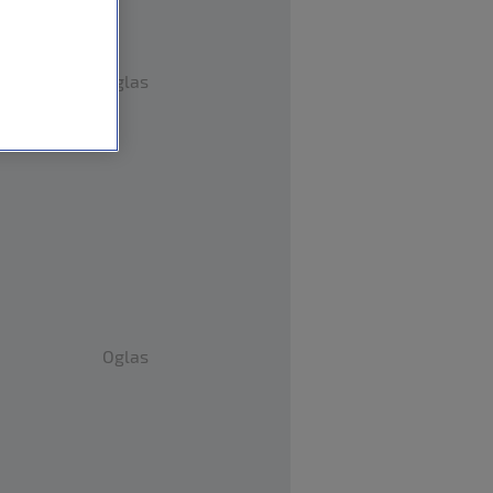
Oglas
Oglas