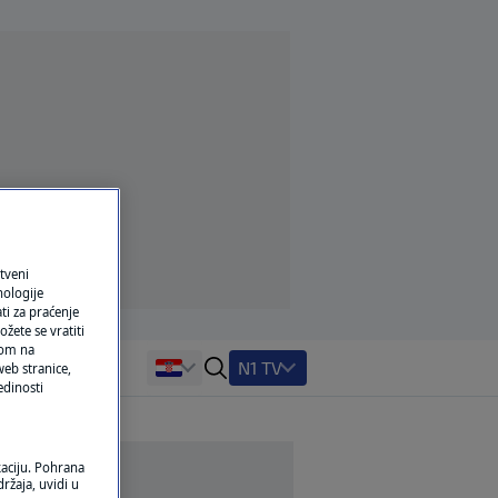
tveni
nologije
ti za praćenje
žete se vratiti
ikom na
N1 TV
eb stranice,
edinosti
kaciju. Pohrana
ržaja, uvidi u