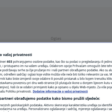
Oglas
 vašoj privatnosti
rtneri
603
pohranjujemo osobne podatke, kao što su podaci o pregledavanju ili jedins
ori, i pristupamo im na vašem uređaju. Odabirom opcije Prihvaćam omogućit ćete teh
e podržavaju svrhe za čije pružanje mi i naši partneri obrađujemo podatke. Ako su ala
 određeni sadržaj i oglasi koje vidite možda više neće biti toliko relevantni za vas. Mo
rnik kako biste izmijenili svoje odabire ili povukli pristanak u bilo kojem trenutku kl
VRIJEME
stavkama poveznicu pri dnu web-stranice [ili plutajuće ikone u donjem lijevom kutu w
enjivo]. Vaši će se odabiri primijeniti kako je opisano u dijelu Web-mjesto. Za više poj
N1 TEME
ašu Politiku privatnosti.
Dodatne informacije o vašoj privatnosti
 partneri obrađujemo podatke kako bismo pružili sljedeće:
REGIJA
reciznih geolokacijskih podataka. Aktivno skeniranje karakteristika uređaja za identifi
p podacima na uređaju. Personalizirano oglašavanje i sadržaj, mjerenje oglašavanja i sad