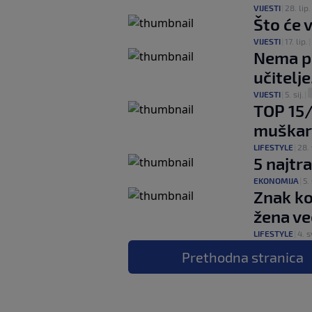
VIJESTI
|
28. lip.
Što će 
VIJESTI
|
17. lip.
|
Nema po
učitelje
VIJESTI
|
5. sij.
|
TOP 15/
muškarc
LIFESTYLE
|
28. 
5 najtr
EKONOMIJA
|
5.
Znak ko
žena ve
LIFESTYLE
|
4. s
Prethodna
stranica