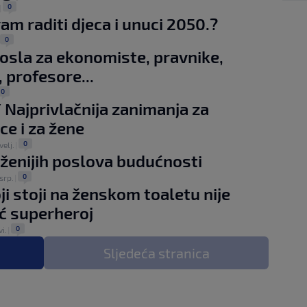
0
|
vam raditi djeca i unuci 2050.?
0
sla za ekonomiste, pravnike,
, profesore...
0
 Najprivlačnija zanimanja za
e i za žene
0
velj.
|
aženijih poslova budućnosti
0
 srp.
|
ji stoji na ženskom toaletu nije
ć superheroj
0
vi.
|
Sljedeća
stranica