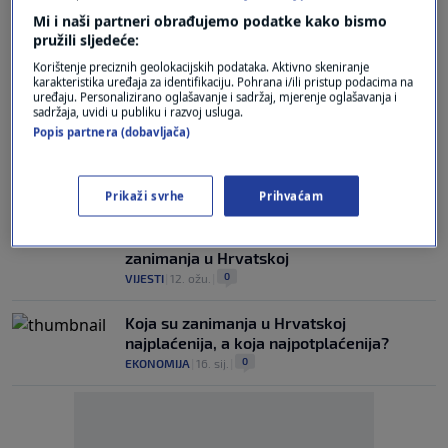
Mi i naši partneri obrađujemo podatke kako bismo
RUŠE SE PREDRASUDE
pružili sljedeće:
Navala na strukovna zanimanja: "Za jedno
Korištenje preciznih geolokacijskih podataka. Aktivno skeniranje
mjesto u razredu čak 10 učenika"
karakteristika uređaja za identifikaciju. Pohrana i/ili pristup podacima na
2
VIJESTI
|
10. srp.
|
uređaju. Personalizirano oglašavanje i sadržaj, mjerenje oglašavanja i
sadržaja, uvidi u publiku i razvoj usluga.
Popis partnera (dobavljača)
ŠTO MISLITE?
Najbolje plaćeni poslovi u Europi: Koja
profesija prednjači?
0
EKONOMIJA
|
9. lip.
|
Prikaži svrhe
Prihvaćam
Ovo je trenutno pet najtraženijih
zanimanja u Hrvatskoj
0
VIJESTI
|
12. ožu.
|
Koja su zanimanja u Hrvatskoj
najplaćenija, a koja najpotplaćenija?
0
EKONOMIJA
|
16. sij.
|