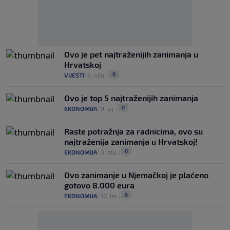
Ovo je pet najtraženijih zanimanja u
Hrvatskoj
0
VIJESTI
|
4. ožu.
|
Ovo je top 5 najtraženijih zanimanja
0
EKONOMIJA
|
9. sij.
|
Raste potražnja za radnicima, ovo su
najtraženija zanimanja u Hrvatskoj!
0
EKONOMIJA
|
3. stu.
|
Ovo zanimanje u Njemačkoj je plaćeno
gotovo 8.000 eura
0
EKONOMIJA
|
10. lis.
|