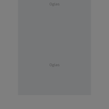
Oglas
Oglas