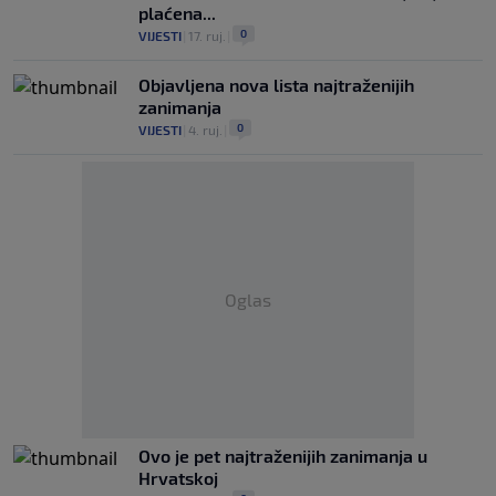
plaćena...
0
VIJESTI
|
17. ruj.
|
Objavljena nova lista najtraženijih
zanimanja
0
VIJESTI
|
4. ruj.
|
Oglas
Ovo je pet najtraženijih zanimanja u
Hrvatskoj