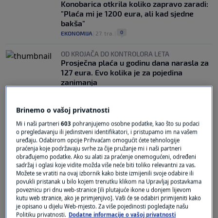
Konobarica otkrila koliko zapravo zaradi:
"Plaća mi je 1200 eura, ali kad sjedne
bakša"
0
EKONOMIJA
|
27. tra.
|
OD KROJAČA DO KONTROLORA LETA
Prosječna plaća u godinu dana narasla za
127 eura. Evo kolika je za pojedina
zanimanja
0
VIJESTI
|
26. srp.
|
Brinemo o vašoj privatnosti
Mi i naši partneri
603
pohranjujemo osobne podatke, kao što su podaci
o pregledavanju ili jedinstveni identifikatori, i pristupamo im na vašem
uređaju. Odabirom opcije Prihvaćam omogućit ćete tehnologije
praćenja koje podržavaju svrhe za čije pružanje mi i naši partneri
obrađujemo podatke. Ako su alati za praćenje onemogućeni, određeni
sadržaj i oglasi koje vidite možda više neće biti toliko relevantni za vas.
Oglas
Možete se vratiti na ovaj izbornik kako biste izmijenili svoje odabire ili
povukli pristanak u bilo kojem trenutku klikom na Upravljaj postavkama
poveznicu pri dnu web-stranice [ili plutajuće ikone u donjem lijevom
kutu web stranice, ako je primjenjivo]. Vaši će se odabiri primijeniti kako
je opisano u dijelu Web-mjesto. Za više pojedinosti pogledajte našu
Politiku privatnosti.
Dodatne informacije o vašoj privatnosti