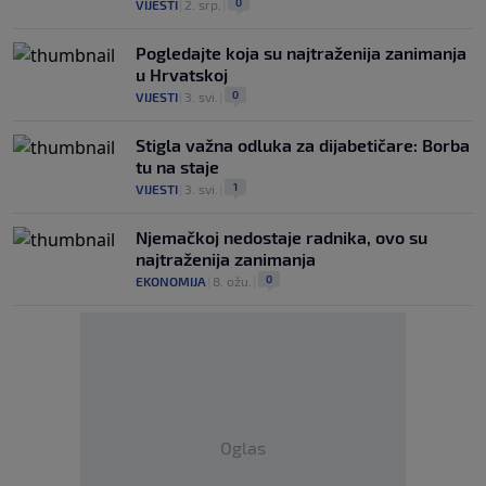
0
VIJESTI
|
2. srp.
|
Pogledajte koja su najtraženija zanimanja
u Hrvatskoj
0
VIJESTI
|
3. svi.
|
Stigla važna odluka za dijabetičare: Borba
tu na staje
1
VIJESTI
|
3. svi.
|
Njemačkoj nedostaje radnika, ovo su
najtraženija zanimanja
0
EKONOMIJA
|
8. ožu.
|
Oglas