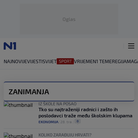
Oglas
NAJNOVIJE
VIJESTI
SVIJET
VRIJEME
N1 TEME
REGIJA
MAG
ZANIMANJA
IZ ŠKOLE NA POSAO
Tko su najtraženiji radnici i zašto ih
poslodavci traže među školskim klupama
0
EKONOMIJA
|
28. tra.
|
KOLIKO ZARAĐUJU HRVATI?