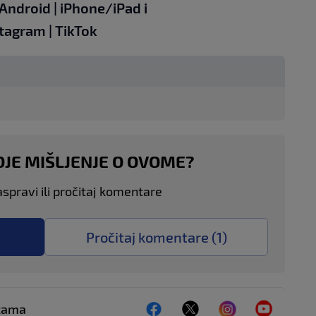
Android
|
iPhone/iPad
i
stagram
|
TikTok
OJE MIŠLJENJE O OVOME?
aspravi ili pročitaj komentare
Pročitaj komentare (
1
)
ežama