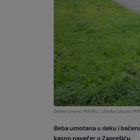
Zeljko Lukunic/PIXSELL
|
Zeljko Lukunic/PI
Beba umotana u deku i bačena
kasno navečer u Zaprešiću.