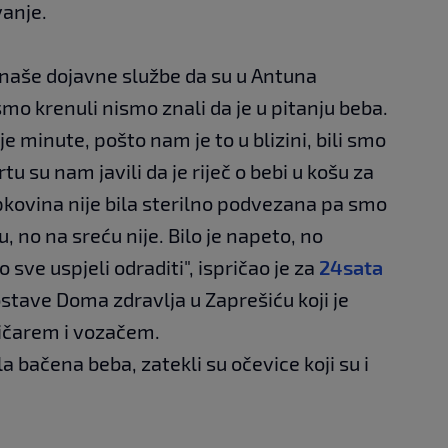
vanje.
 naše dojavne službe da su u Antuna
mo krenuli nismo znali da je u pitanju beba.
e minute, pošto nam je to u blizini, bili smo
u su nam javili da je riječ o bebi u košu za
upkovina nije bila sterilno podvezana pa smo
, no na sreću nije. Bilo je napeto, no
ve uspjeli odraditi", ispričao je za
24sata
postave Doma zdravlja u Zaprešiću koji je
ničarem i vozačem.
a bačena beba, zatekli su očevice koji su i