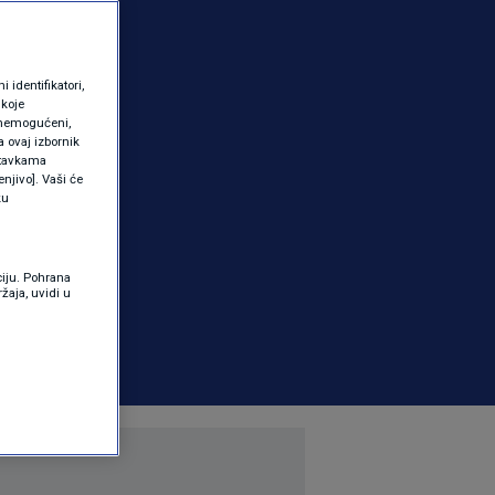
identifikatori,
 koje
 onemogućeni,
a ovaj izbornik
ostavkama
njivo]. Vaši će
ku
ciju. Pohrana
žaja, uvidi u