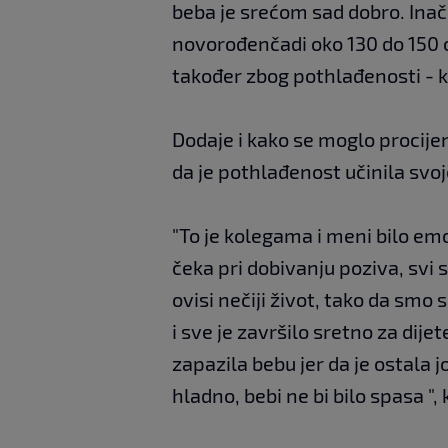
beba je srećom sad dobro. Inač
novorođenčadi oko 130 do 150 ot
također zbog pothlađenosti - k
Dodaje i kako se moglo procijen
da je pothlađenost učinila svoj
"To je kolegama i meni bilo emo
čeka pri dobivanju poziva, svi 
ovisi nečiji život, tako da smo 
i sve je završilo sretno za dijet
zapazila bebu jer da je ostala jo
hladno, bebi ne bi bilo spasa ", 