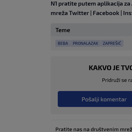
N1 pratite putem aplikacija za
mreža
Twitter
|
Facebook
|
In
Teme
BEBA
PRONALAZAK
ZAPREŠIĆ
KAKVO JE TV
Pridruži se r
Pošalji komentar
Pratite nas na društvenim mr