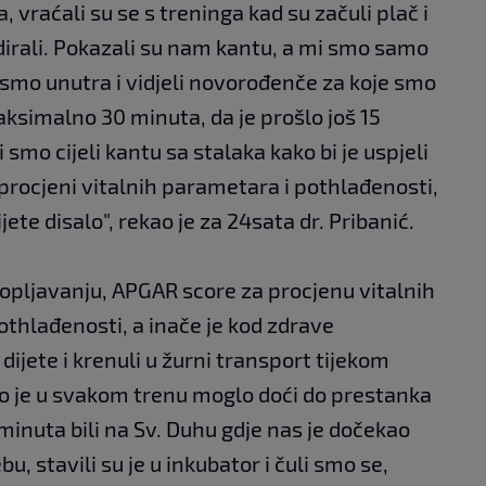
a, vraćali su se s treninga kad su začuli plač i
a dirali. Pokazali su nam kantu, a mi smo samo
 smo unutra i vidjeli novorođenče za koje smo
maksimalno 30 minuta, da je prošlo još 15
i smo cijeli kantu sa stalaka kako bi je uspjeli
 procjeni vitalnih parametara i pothlađenosti,
jete disalo", rekao je za 24sata dr. Pribanić.
utopljavanju, APGAR score za procjenu vitalnih
pothlađenosti, a inače je kod zdrave
dijete i krenuli u žurni transport tijekom
ako je u svakom trenu moglo doći do prestanka
 minuta bili na Sv. Duhu gdje nas je dočekao
ebu, stavili su je u inkubator i čuli smo se,