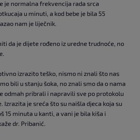
e je normalna frekvencija rada srca
kucaja u minuti, a kod bebe je bila 55
azao nam je liječnik.
iti da je dijete rođeno iz uredne trudnoće, no
e.
tivno izrazito teško, nismo ni znali što nas
smo bili u stanju šoka, no znali smo da o nama
se odmah pribrali i napravili sve po protokolu
e. Izrazita je sreća što su naišla djeca koja su
š 15 minuta u kanti, a vani je bila kiša i
kaže dr. Pribanić.