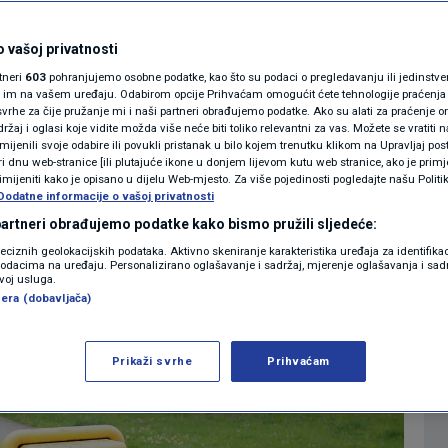
nik koji je u
MAGAZIN
N1 KOMENTAR
 vašoj privatnosti
io bebu iz kante za
rtneri
603
pohranjujemo osobne podatke, kao što su podaci o pregledavanju ili jedinstveni 
KOLUMNE
o im na vašem uređaju. Odabirom opcije Prihvaćam omogućit ćete tehnologije praćenja
vrhe za čije pružanje mi i naši partneri obrađujemo podatke. Ako su alati za praćenje
žaj i oglasi koje vidite možda više neće biti toliko relevantni za vas. Možete se vratiti n
N1(DIS)INFO
zmijenili svoje odabire ili povukli pristanak u bilo kojem trenutku klikom na Upravljaj p
i dnu web-stranice [ili plutajuće ikone u donjem lijevom kutu web stranice, ako je primje
1
VIJESTI
komentar
|
KLIMATSKE PROMJENE
rimijeniti kako je opisano u dijelu Web-mjesto. Za više pojedinosti pogledajte našu Politi
Dodatne informacije o vašoj privatnosti
FOTO
 partneri obrađujemo podatke kako bismo pružili sljedeće:
Više
reciznih geolokacijskih podataka. Aktivno skeniranje karakteristika uređaja za identifika
p podacima na uređaju. Personalizirano oglašavanje i sadržaj, mjerenje oglašavanja i sadr
VIDEO
zvoj usluga.
era (dobavljača)
Prikaži svrhe
Prihvaćam