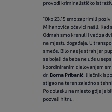
provodi kriminalističko istraži
"Oko 23.15 smo zaprimili poziv
Mihanovića očevici našli. Kad s
Odmah smo krenuli i već za dvij
na mjestu događaja. U transport
smeće. Bilo nas je strah jer p
se bojali da beba ne uđe u sepsu
koordiniranim djelovanjem smo s
dr.
Borna Pribanić
, liječnik is
stigao na teren zajedno s teh
Po dolasku na mjesto gdje je bil
pozvali hitnu.