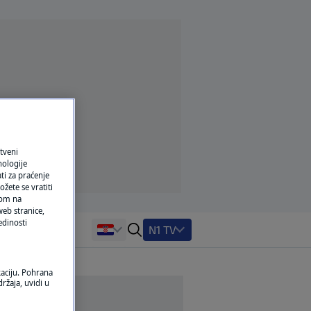
tveni
nologije
ti za praćenje
žete se vratiti
ikom na
eb stranice,
edinosti
N1 TV
kaciju. Pohrana
ržaja, uvidi u