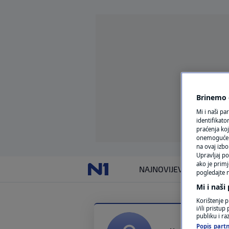
Brinemo o
Mi i naši pa
identifikat
praćenja koj
onemogućeni,
na ovaj izbo
Upravljaj po
ako je primj
NAJNOVIJE
VIJESTI
SVIJET
pogledajte n
Mi i naši
Korištenje p
i/ili pristu
publiku i ra
Popis partn