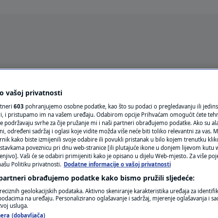
Oglas
 vašoj privatnosti
rtneri
603
pohranjujemo osobne podatke, kao što su podaci o pregledavanju ili jedins
ori, i pristupamo im na vašem uređaju. Odabirom opcije Prihvaćam omogućit ćete teh
e podržavaju svrhe za čije pružanje mi i naši partneri obrađujemo podatke. Ako su ala
 određeni sadržaj i oglasi koje vidite možda više neće biti toliko relevantni za vas. Mo
rnik kako biste izmijenili svoje odabire ili povukli pristanak u bilo kojem trenutku kl
stavkama poveznicu pri dnu web-stranice [ili plutajuće ikone u donjem lijevom kutu w
enjivo]. Vaši će se odabiri primijeniti kako je opisano u dijelu Web-mjesto. Za više poj
VRIJEME
ašu Politiku privatnosti.
Dodatne informacije o vašoj privatnosti
N1 TEME
 partneri obrađujemo podatke kako bismo pružili sljedeće:
reciznih geolokacijskih podataka. Aktivno skeniranje karakteristika uređaja za identifi
REGIJA
p podacima na uređaju. Personalizirano oglašavanje i sadržaj, mjerenje oglašavanja i sad
zvoj usluga.
era (dobavljača)