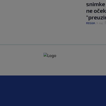
snimke L
ne oček
"preuzi
REGIJA
|
1. ruj.
|