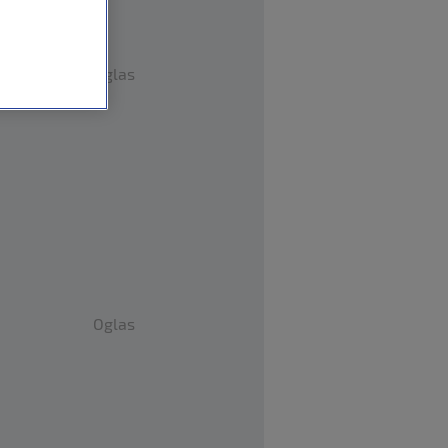
Oglas
Oglas