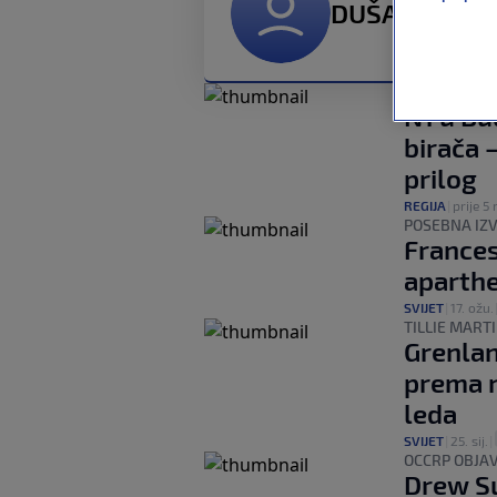
DUŠAN MLAĐ
REKORDNI O
N1 u Bu
birača 
prilog
REGIJA
|
prije 5 
POSEBNA IZV
Frances
aparthe
SVIJET
|
17. ožu.
TILLIE MART
Grenlan
prema 
leda
SVIJET
|
25. sij.
|
OCCRP OBJA
Drew Su