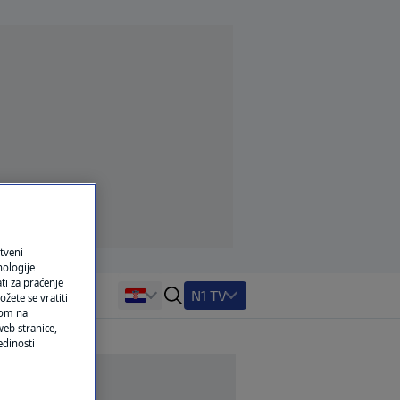
tveni
nologije
ti za praćenje
N1 TV
žete se vratiti
ikom na
eb stranice,
edinosti