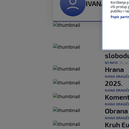
IVANA DRAGI
Korištenje p
i/ili pristu
publiku i ra
Popis partn
Nema pr
Washin
N1 INFO
|
30. sij
Palestin
slobod
N1 INFO
|
30. sij
Hrana
IVANA DRAGIČ
2025.
IVANA DRAGIČ
Komenta
IVANA DRAGIČ
Obrana 
IVANA DRAGIČ
Kruh E