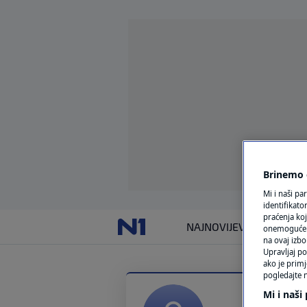
Brinemo o
Mi i naši pa
identifikat
praćenja koj
NAJNOVIJE
VIJESTI
SVIJET
onemogućeni,
na ovaj izbo
Upravljaj po
ako je primj
pogledajte n
Mi i naši