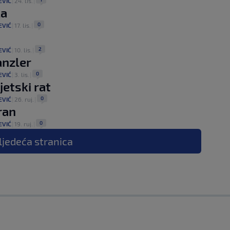
EVIĆ
|
24. lis.
|
la
0
EVIĆ
|
17. lis.
|
2
EVIĆ
|
10. lis.
|
anzler
0
EVIĆ
|
3. lis.
|
jetski rat
0
EVIĆ
|
26. ruj.
|
ran
0
EVIĆ
|
19. ruj.
|
ljedeća
stranica