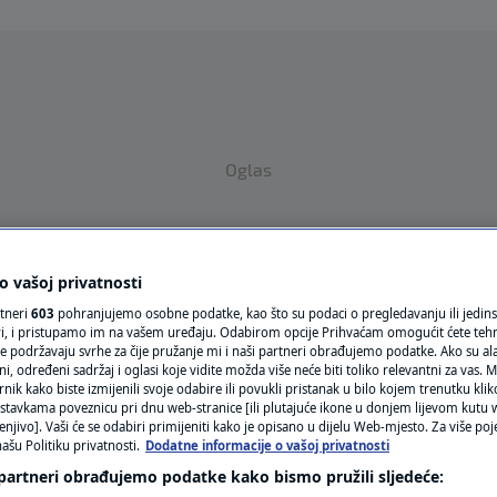
Oglas
 vašoj privatnosti
rtneri
603
pohranjujemo osobne podatke, kao što su podaci o pregledavanju ili jedins
ori, i pristupamo im na vašem uređaju. Odabirom opcije Prihvaćam omogućit ćete teh
e podržavaju svrhe za čije pružanje mi i naši partneri obrađujemo podatke. Ako su ala
VRIJEME
 određeni sadržaj i oglasi koje vidite možda više neće biti toliko relevantni za vas. Mo
rnik kako biste izmijenili svoje odabire ili povukli pristanak u bilo kojem trenutku kl
N1 TEME
stavkama poveznicu pri dnu web-stranice [ili plutajuće ikone u donjem lijevom kutu w
enjivo]. Vaši će se odabiri primijeniti kako je opisano u dijelu Web-mjesto. Za više poj
ašu Politiku privatnosti.
Dodatne informacije o vašoj privatnosti
REGIJA
 partneri obrađujemo podatke kako bismo pružili sljedeće: