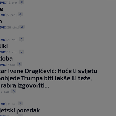
0
EVIĆ
|
12. pro.
|
je
0
EVIĆ
|
5. pro.
|
o
2
EVIĆ
|
28. stu.
|
0
EVIĆ
|
21. stu.
|
iki
0
EVIĆ
|
14. stu.
|
 doba
4
EVIĆ
|
7. stu.
|
r Ivane Dragičević: Hoće li svijetu
objede Trumpa biti lakše ili teže,
rabra izgovoriti...
5
|
6. stu.
|
2
EVIĆ
|
31. lis.
|
jetski poredak
1