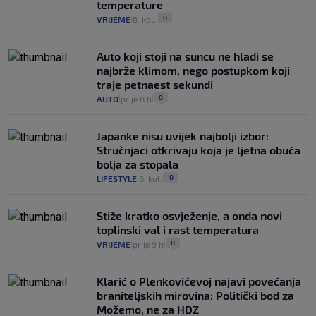
temperature
0
VRIJEME
6. kol.
|
|
Auto koji stoji na suncu ne hladi se
najbrže klimom, nego postupkom koji
traje petnaest sekundi
0
AUTO
prije 8 h
|
|
Japanke nisu uvijek najbolji izbor:
Stručnjaci otkrivaju koja je ljetna obuća
bolja za stopala
0
LIFESTYLE
6. kol.
|
|
Stiže kratko osvježenje, a onda novi
toplinski val i rast temperatura
0
VRIJEME
prije 9 h
|
|
Klarić o Plenkovićevoj najavi povećanja
braniteljskih mirovina: Politički bod za
Možemo, ne za HDZ