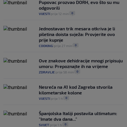
Pupovac prozvao DORH, evo što su mu
odgovorili
0
VIJESTI
prije 12 min
|
|
Jednostavan trik mesara otkriva je li
piletina doista svježa: Provjerite ovo
prije kupnje
0
COOKING
prije 27 min
|
|
Ove znakove dehidracije mnogi pripisuju
umoru: Prepoznajte ih na vrijeme
0
ZDRAVLJE
prije 58 min
|
|
Nesreća na A1 kod Zagreba stvorila
kilometarske kolone
0
VIJESTI
prije 1 h
|
|
Španjolska Italiji postavila ultimatum:
"Imate dva dana..."
0
SVIJET
prije 1 h
|
|