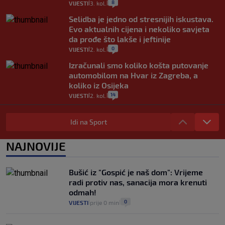
8
VIJESTI
3. kol.
|
|
Selidba je jedno od stresnijih iskustava.
Evo aktualnih cijena i nekoliko savjeta
da prođe što lakše i jeftinije
0
VIJESTI
2. kol.
|
|
Izračunali smo koliko košta putovanje
automobilom na Hvar iz Zagreba, a
koliko iz Osijeka
14
VIJESTI
2. kol.
|
|
"Kći je otišla na more, a zaboravila
zdravstvenu iskaznicu". Kakva su prava
Idi na Sport
pacijenata izvan mjesta prebivališta?
1
VIJESTI
1. kol.
NAJNOVIJE
|
|
Kako spriječiti nasilje? "Tako da glavni
junaci naših priča budu oni koji pomažu,
Bušić iz "Gospić je naš dom": Vrijeme
a ne oni koji su pobijedili nekoga"
radi protiv nas, sanacija mora krenuti
2
VIJESTI
30. srp.
|
|
odmah!
0
VIJESTI
prije 0 min
|
|