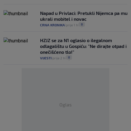
Napad u Privlaci: Pretukli Nijemca pa mu
ukrali mobitel i novac
0
CRNA KRONIKA
prije 1 h
|
|
HZJZ se za N1 oglasio o ilegalnom
odlagalištu u Gospiću: "Ne dirajte otpad i
onečišćeno tlo!"
0
VIJESTI
prije 2 h
|
|
Oglas