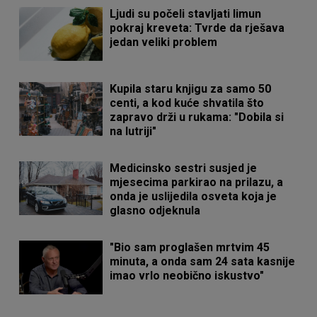
Ljudi su počeli stavljati limun
pokraj kreveta: Tvrde da rješava
jedan veliki problem
Kupila staru knjigu za samo 50
centi, a kod kuće shvatila što
zapravo drži u rukama: "Dobila si
na lutriji"
Medicinsko sestri susjed je
mjesecima parkirao na prilazu, a
onda je uslijedila osveta koja je
glasno odjeknula
"Bio sam proglašen mrtvim 45
minuta, a onda sam 24 sata kasnije
imao vrlo neobično iskustvo"