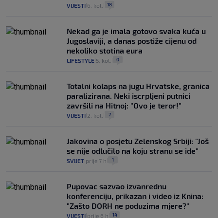
18
VIJESTI
6. kol.
|
|
Nekad ga je imala gotovo svaka kuća u
Jugoslaviji, a danas postiže cijenu od
nekoliko stotina eura
0
LIFESTYLE
5. kol.
|
|
Totalni kolaps na jugu Hrvatske, granica
paralizirana. Neki iscrpljeni putnici
završili na Hitnoj: "Ovo je teror!"
7
VIJESTI
2. kol.
|
|
Jakovina o posjetu Zelenskog Srbiji: "Još
se nije odlučilo na koju stranu se ide"
1
SVIJET
prije 7 h
|
|
Pupovac sazvao izvanrednu
konferenciju, prikazan i video iz Knina:
"Zašto DORH ne poduzima mjere?"
14
VIJESTI
prije 6 h
|
|