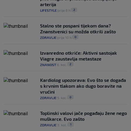
arterija
2
LIFESTYLE
prije 8 h
|
|
Stalno ste pospani tijekom dana?
Znanstvenici su možda otkrili zašto
0
ZDRAVLJE
prije 10 h
|
|
Izvanredno otkriće: Aktivni sastojak
Viagre zaustavlja metastaze
2
ZNANOST
6. kol.
|
|
Kardiolog upozorava: Evo što se događa
s krvnim tlakom ako dugo boravite na
vrućini
0
ZDRAVLJE
5. kol.
|
|
Toplinski valovi jače pogađaju žene nego
muškarce. Evo zašto
1
ZDRAVLJE
3. kol.
|
|