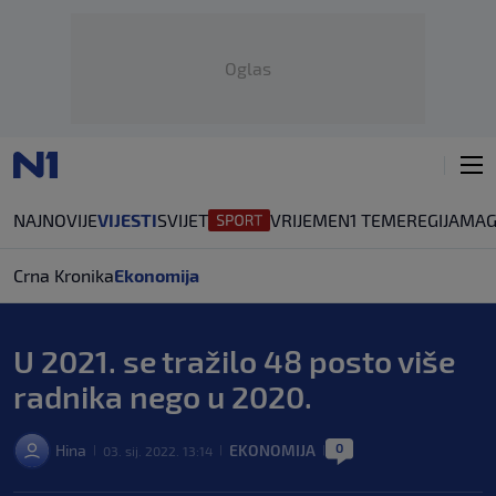
Oglas
NAJNOVIJE
VIJESTI
SVIJET
VRIJEME
N1 TEME
REGIJA
MAG
Crna Kronika
Ekonomija
U 2021. se tražilo 48 posto više
radnika nego u 2020.
0
Hina
EKONOMIJA
03. sij. 2022. 13:14
|
|
|