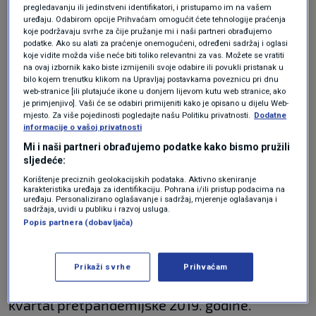
pregledavanju ili jedinstveni identifikatori, i pristupamo im na vašem
potražnja za radom nadmašuje
uređaju. Odabirom opcije Prihvaćam omogućit ćete tehnologije praćenja
pretpandemijske mjesece.
koje podržavaju svrhe za čije pružanje mi i naši partneri obrađujemo
podatke. Ako su alati za praćenje onemogućeni, određeni sadržaj i oglasi
koje vidite možda više neće biti toliko relevantni za vas. Možete se vratiti
na ovaj izbornik kako biste izmijenili svoje odabire ili povukli pristanak u
Potražnja za radom u 2021. godini tako je za 5,5
bilo kojem trenutku klikom na Upravljaj postavkama poveznicu pri dnu
web-stranice [ili plutajuće ikone u donjem lijevom kutu web stranice, ako
posto premašila razinu iz 2019. godine, dok je
je primjenjivo]. Vaši će se odabiri primijeniti kako je opisano u dijelu Web-
mjesto. Za više pojedinosti pogledajte našu Politiku privatnosti.
Dodatne
OVI indeks lani bio veći za 48 posto u odnosu na
informacije o vašoj privatnosti
2020. godinu.
Mi i naši partneri obrađujemo podatke kako bismo pružili
sljedeće:
Korištenje preciznih geolokacijskih podataka. Aktivno skeniranje
Također, izvijestili su iz EIZ-a, pozitivni
karakteristika uređaja za identifikaciju. Pohrana i/ili pristup podacima na
uređaju. Personalizirano oglašavanje i sadržaj, mjerenje oglašavanja i
sadržaja, uvidi u publiku i razvoj usluga.
trendovi su vidljivi i na kvartalnoj razini, jer je
Popis partnera (dobavljača)
OVI indeks u četvrtom kvartalu 2021. bio za čak
60 posto viši no u četvrtom kvartalu 2020.
Prikaži svrhe
Prihvaćam
godine, a za 20 posto u odnosu na zadnji
kvartal pretpandemijske 2019. godine.