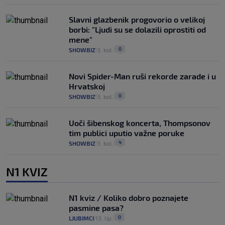
Slavni glazbenik progovorio o velikoj
borbi: "Ljudi su se dolazili oprostiti od
mene"
0
SHOWBIZ
3. kol.
|
|
Novi Spider-Man ruši rekorde zarade i u
Hrvatskoj
0
SHOWBIZ
3. kol.
|
|
Uoči šibenskog koncerta, Thompsonov
tim publici uputio važne poruke
4
SHOWBIZ
3. kol.
|
|
N1 KVIZ
N1 kviz / Koliko dobro poznajete
pasmine pasa?
0
LJUBIMCI
13. lip.
|
|