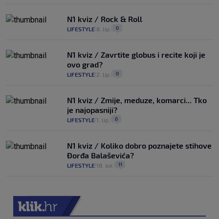
N1 kviz / Rock & Roll
0
LIFESTYLE
8. lip.
|
|
N1 kviz / Zavrtite globus i recite koji je
ovo grad?
0
LIFESTYLE
2. lip.
|
|
N1 kviz / Zmije, meduze, komarci... Tko
je najopasniji?
0
LIFESTYLE
1. lip.
|
|
N1 kviz / Koliko dobro poznajete stihove
Đorđa Balaševića?
11
LIFESTYLE
18. svi.
|
|