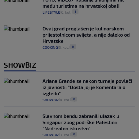
među turistima na hrvatskoj obali
1
LIFESTYLE
6. kol.
|
|
Ovaj grad proglašen je kulinarskom
prijestolnicom svijeta, a nije daleko od
Hrvatske
0
COOKING
5. kol.
|
|
SHOWBIZ
Ariana Grande se nakon turneje povlači
iz javnosti: "Dosta joj je komentara o
izgledu"
0
SHOWBIZ
4. kol.
|
|
Slavnom bendu zabranili ulazak u
Singapur zbog podrške Palestini:
"Nadrealno iskustvo"
0
SHOWBIZ
3. kol.
|
|