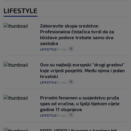
LIFESTYLE
Zaboravite skupa sredstva:
Profesionalna čistačica tvrdi da za
blistave podove trebate samo dva
sastojka
0
LIFESTYLE
6. kol.
|
|
Ovo su najbolji europski "drugi gradovi"
koje vrijedi posjetiti. Među njima i jedan
hrvatski
0
LIFESTYLE
6. kol.
|
|
Prirodni fenomen u susjedstvu pruža
spas od vrućina, u špilji tijekom cijele
godine 11 stupnjeva
1
LIFESTYLE
6. kol.
|
|
FOTO, VIDEO/ Kupanje s konjima hit