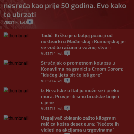
nesreća kao prije 50 godina. Evo kako
to ubrzati
6
VIJESTI
4. kol.
|
|
Tadić: Krško je u boljoj poziciji od
nuklearki u Mađarskoj i Rumunjskoj jer
se vodilo računa o važnoj stvari
5
VIJESTI
4. kol.
|
|
Stručnjak o prometnom kolapsu u
Konavlima na granici s Crnom Gorom:
"Idućeg ljeta bit će još gore"
3
VIJESTI
4. kol.
|
|
Iz Hrvatske u Italiju može se i preko
mora. Provjerili smo brodske linije i
cijene
2
VIJESTI
3. kol.
|
|
Uzgajivač objasnio zašto kilogram
rajčica košta deset eura: "Nećete ih
vidjeti na akcijama u trgovinama"