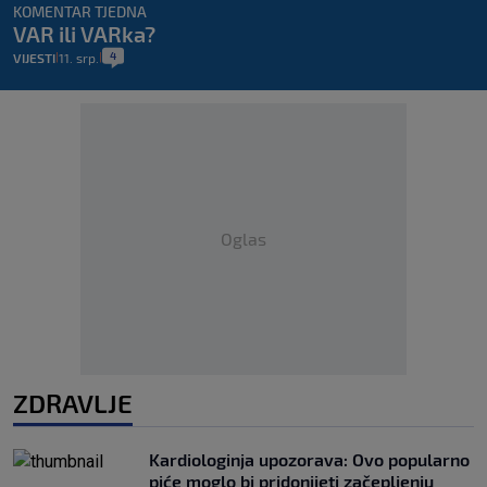
KOMENTAR TJEDNA
VAR ili VARka?
4
VIJESTI
11. srp.
|
|
Oglas
ZDRAVLJE
Kardiologinja upozorava: Ovo popularno
piće moglo bi pridonijeti začepljenju