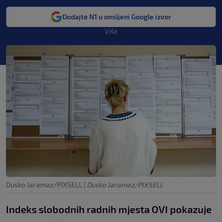
Dodajte N1 u omiljeni Google izvor
Više
Dusko Jaramaz/PIXSELL
|
Dusko Jaramaz/PIXSELL
Indeks slobodnih radnih mjesta OVI pokazuje