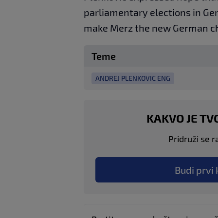
parliamentary elections in Ge
make Merz the new German ch
Teme
ANDREJ PLENKOVIC ENG
KAKVO JE TV
Pridruži se r
Budi prvi 