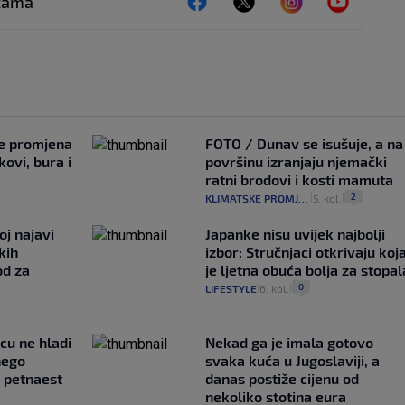
ežama
je promjena
FOTO / Dunav se isušuje, a na
ovi, bura i
površinu izranjaju njemački
ratni brodovi i kosti mamuta
2
KLIMATSKE PROMJENE
5. kol.
|
|
oj najavi
Japanke nisu uvijek najbolji
kih
izbor: Stručnjaci otkrivaju koj
od za
je ljetna obuća bolja za stopal
0
LIFESTYLE
6. kol.
|
|
ncu ne hladi
Nekad ga je imala gotovo
nego
svaka kuća u Jugoslaviji, a
e petnaest
danas postiže cijenu od
nekoliko stotina eura