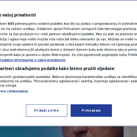
ning
MAGAZIN
N1 KOMENTAR
 vašoj privatnosti
0
EWS
komentara
|
rtneri
603
pohranjujemo osobne podatke, kao što su podaci o pregledavanju ili jedinstveni 
KOLUMNE
o im na vašem uređaju. Odabirom opcije Prihvaćam omogućit ćete tehnologije praćenja
vrhe za čije pružanje mi i naši partneri obrađujemo podatke. Ako su alati za praćenje
žaj i oglasi koje vidite možda više neće biti toliko relevantni za vas. Možete se vratiti n
N1(DIS)INFO
zmijenili svoje odabire ili povukli pristanak u bilo kojem trenutku klikom na Upravljaj p
Više
i dnu web-stranice [ili plutajuće ikone u donjem lijevom kutu web stranice, ako je primje
KLIMATSKE PROMJENE
rimijeniti kako je opisano u dijelu Web-mjesto. Za više pojedinosti pogledajte našu Politi
Dodatne informacije o vašoj privatnosti
FOTO
 partneri obrađujemo podatke kako bismo pružili sljedeće:
reciznih geolokacijskih podataka. Aktivno skeniranje karakteristika uređaja za identifika
p podacima na uređaju. Personalizirano oglašavanje i sadržaj, mjerenje oglašavanja i sadr
VIDEO
zvoj usluga.
era (dobavljača)
Prikaži svrhe
Prihvaćam