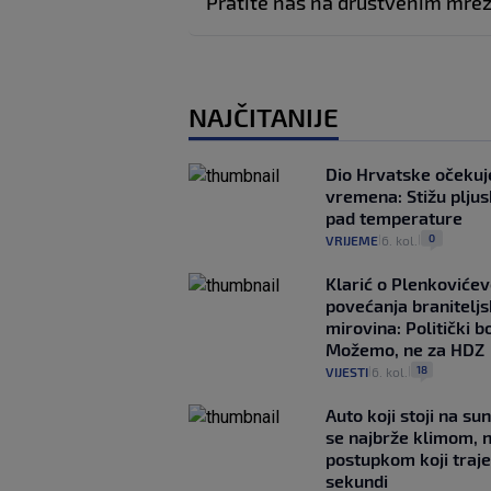
Pratite nas na društvenim mr
NAJČITANIJE
Dio Hrvatske očeku
vremena: Stižu pljusk
pad temperature
0
VRIJEME
6. kol.
|
|
Klarić o Plenkovićev
povećanja braniteljs
mirovina: Politički b
Možemo, ne za HDZ
18
VIJESTI
6. kol.
|
|
Auto koji stoji na su
se najbrže klimom, 
postupkom koji traj
sekundi