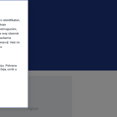
identifikatori,
 koje
 onemogućeni,
a ovaj izbornik
ostavkama
njivo]. Vaši će
ku
ciju. Pohrana
žaja, uvidi u
Oglas