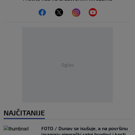
Oglas
NAJČITANIJE
FOTO / Dunav se isušuje, a na površinu
izranjaju njemački ratni brodovi i kosti