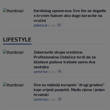
Kardiolog upozorava: Evo što se događa
s krvnim tlakom ako dugo boravite na
vrućini
0
ZDRAVLJE
5. kol.
|
|
LIFESTYLE
Zaboravite skupa sredstva:
Profesionalna čistačica tvrdi da za
blistave podove trebate samo dva
sastojka
0
LIFESTYLE
6. kol.
|
|
Ovo su najbolji europski "drugi gradovi"
koje vrijedi posjetiti. Među njima i jedan
hrvatski
0
LIFESTYLE
6. kol.
|
|