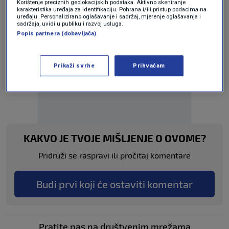
Korištenje preciznih geolokacijskih podataka. Aktivno skeniranje
karakteristika uređaja za identifikaciju. Pohrana i/ili pristup podacima na
uređaju. Personalizirano oglašavanje i sadržaj, mjerenje oglašavanja i
sadržaja, uvidi u publiku i razvoj usluga.
Popis partnera (dobavljača)
Oglas
Prikaži svrhe
Prihvaćam
KAKVO JE TVOJE MIŠLJENJE O OVOME?
Pridruži se raspravi ili pročitaj komentare
Budi prvi koji će ostaviti komentar
Pratite nas na društvenim mrežama