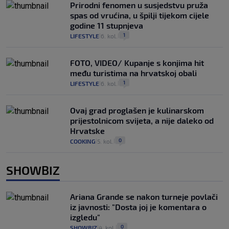
Prirodni fenomen u susjedstvu pruža
spas od vrućina, u špilji tijekom cijele
godine 11 stupnjeva
1
LIFESTYLE
6. kol.
|
|
FOTO, VIDEO/ Kupanje s konjima hit
među turistima na hrvatskoj obali
1
LIFESTYLE
6. kol.
|
|
Ovaj grad proglašen je kulinarskom
prijestolnicom svijeta, a nije daleko od
Hrvatske
0
COOKING
5. kol.
|
|
SHOWBIZ
Ariana Grande se nakon turneje povlači
iz javnosti: "Dosta joj je komentara o
izgledu"
0
SHOWBIZ
4. kol.
|
|