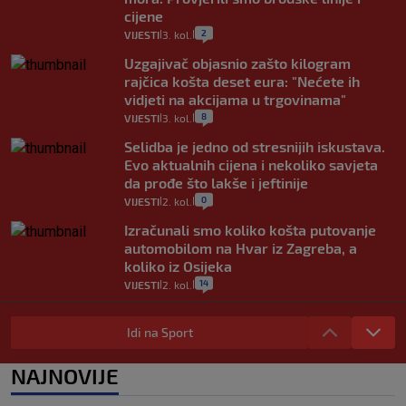
cijene
2
VIJESTI
3. kol.
|
|
Uzgajivač objasnio zašto kilogram
rajčica košta deset eura: "Nećete ih
vidjeti na akcijama u trgovinama"
8
VIJESTI
3. kol.
|
|
Selidba je jedno od stresnijih iskustava.
Evo aktualnih cijena i nekoliko savjeta
da prođe što lakše i jeftinije
0
VIJESTI
2. kol.
|
|
Izračunali smo koliko košta putovanje
automobilom na Hvar iz Zagreba, a
koliko iz Osijeka
14
VIJESTI
2. kol.
|
|
"Kći je otišla na more, a zaboravila
zdravstvenu iskaznicu". Kakva su prava
Idi na Sport
pacijenata izvan mjesta prebivališta?
1
VIJESTI
1. kol.
NAJNOVIJE
|
|
Kako spriječiti nasilje? "Tako da glavni