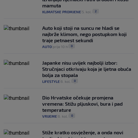
mamuta
2
KLIMATSKE PROMJENE
5. kol.
|
|
Auto koji stoji na suncu ne hladi se
najbrže klimom, nego postupkom koji
traje petnaest sekundi
0
AUTO
prije 10 h
|
|
Japanke nisu uvijek najbolji izbor:
Stručnjaci otkrivaju koja je ljetna obuća
bolja za stopala
0
LIFESTYLE
6. kol.
|
|
Dio Hrvatske očekuje promjena
vremena: Stižu pljuskovi, bura i pad
temperature
0
VRIJEME
6. kol.
|
|
Stiže kratko osvježenje, a onda novi