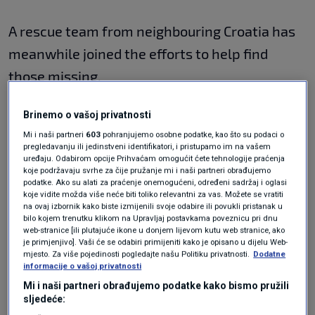
A rescue team from neighbouring Croatia has
meanwhile joined the efforts to help find
those missing.
Brinemo o vašoj privatnosti
The spokesperson of the Government of
Mi i naši partneri
603
pohranjujemo osobne podatke, kao što su podaci o
Herzegovina-Neretva Canton, Darko Juka,
pregledavanju ili jedinstveni identifikatori, i pristupamo im na vašem
uređaju. Odabirom opcije Prihvaćam omogućit ćete tehnologije praćenja
corrected previous information about the
koje podržavaju svrhe za čije pružanje mi i naši partneri obrađujemo
podatke. Ako su alati za praćenje onemogućeni, određeni sadržaj i oglasi
number of victims, saying that a total of 13
koje vidite možda više neće biti toliko relevantni za vas. Možete se vratiti
na ovaj izbornik kako biste izmijenili svoje odabire ili povukli pristanak u
people were killed in the floods in the area.
bilo kojem trenutku klikom na Upravljaj postavkama poveznicu pri dnu
web-stranice [ili plutajuće ikone u donjem lijevom kutu web stranice, ako
je primjenjivo]. Vaši će se odabiri primijeniti kako je opisano u dijelu Web-
Teme
mjesto. Za više pojedinosti pogledajte našu Politiku privatnosti.
Dodatne
informacije o vašoj privatnosti
BOSNIA AND HERZEGOVINA
FLOODS
Mi i naši partneri obrađujemo podatke kako bismo pružili
sljedeće: