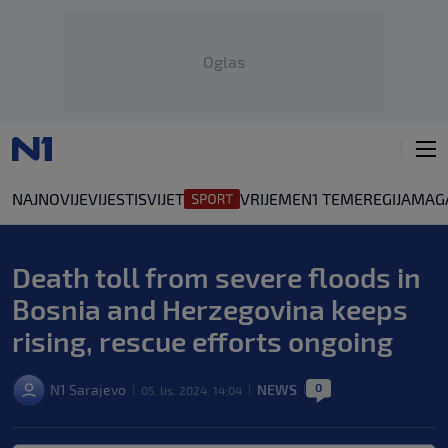
Oglas
NAJNOVIJE
VIJESTI
SVIJET
VRIJEME
N1 TEME
REGIJA
MAG
Death toll from severe floods in
Bosnia and Herzegovina keeps
rising, rescue efforts ongoing
0
N1 Sarajevo
NEWS
05. lis. 2024. 14:04
|
|
|