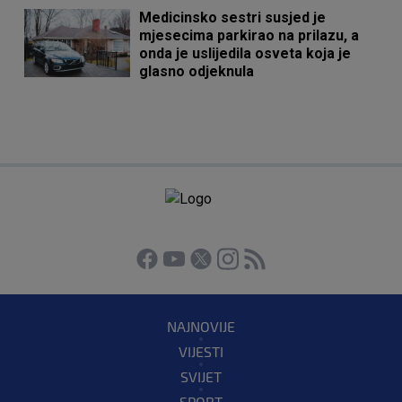
Medicinsko sestri susjed je
mjesecima parkirao na prilazu, a
onda je uslijedila osveta koja je
glasno odjeknula
NAJNOVIJE
VIJESTI
SVIJET
SPORT