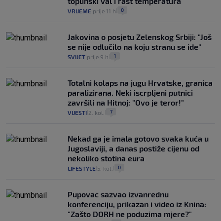
toplinski val i rast temperatura
0
VRIJEME
prije 11 h
|
|
Jakovina o posjetu Zelenskog Srbiji: "Još
se nije odlučilo na koju stranu se ide"
1
SVIJET
prije 9 h
|
|
Totalni kolaps na jugu Hrvatske, granica
paralizirana. Neki iscrpljeni putnici
završili na Hitnoj: "Ovo je teror!"
7
VIJESTI
2. kol.
|
|
Nekad ga je imala gotovo svaka kuća u
Jugoslaviji, a danas postiže cijenu od
nekoliko stotina eura
0
LIFESTYLE
5. kol.
|
|
Pupovac sazvao izvanrednu
konferenciju, prikazan i video iz Knina:
"Zašto DORH ne poduzima mjere?"