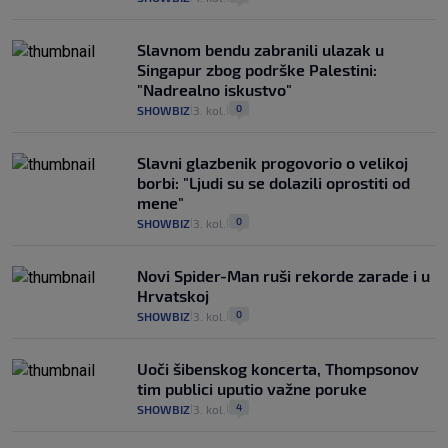
Slavnom bendu zabranili ulazak u
Singapur zbog podrške Palestini:
"Nadrealno iskustvo"
0
SHOWBIZ
3. kol.
|
|
Slavni glazbenik progovorio o velikoj
borbi: "Ljudi su se dolazili oprostiti od
mene"
0
SHOWBIZ
3. kol.
|
|
Novi Spider-Man ruši rekorde zarade i u
Hrvatskoj
0
SHOWBIZ
3. kol.
|
|
Uoči šibenskog koncerta, Thompsonov
tim publici uputio važne poruke
4
SHOWBIZ
3. kol.
|
|