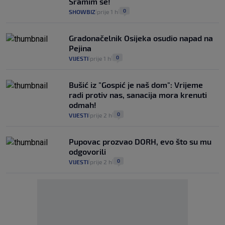
Sramim se!
0
SHOWBIZ
prije 1 h
|
|
Gradonačelnik Osijeka osudio napad na
Pejina
0
VIJESTI
prije 1 h
|
|
Bušić iz "Gospić je naš dom": Vrijeme
radi protiv nas, sanacija mora krenuti
odmah!
0
VIJESTI
prije 2 h
|
|
Pupovac prozvao DORH, evo što su mu
odgovorili
0
VIJESTI
prije 2 h
|
|