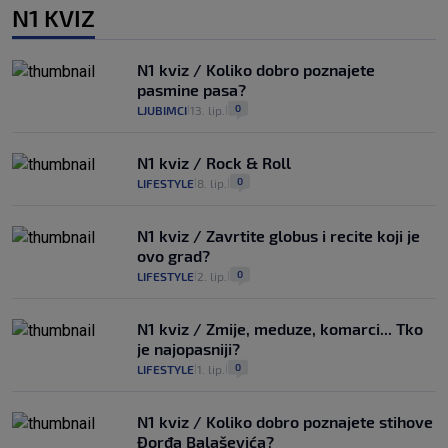
N1 KVIZ
N1 kviz / Koliko dobro poznajete
pasmine pasa?
0
LJUBIMCI
13. lip.
|
|
N1 kviz / Rock & Roll
0
LIFESTYLE
8. lip.
|
|
N1 kviz / Zavrtite globus i recite koji je
ovo grad?
0
LIFESTYLE
2. lip.
|
|
N1 kviz / Zmije, meduze, komarci... Tko
je najopasniji?
0
LIFESTYLE
1. lip.
|
|
N1 kviz / Koliko dobro poznajete stihove
Đorđa Balaševića?