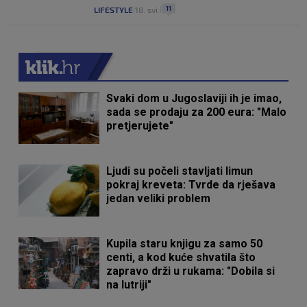
11
LIFESTYLE
18. svi.
|
|
Svaki dom u Jugoslaviji ih je imao,
sada se prodaju za 200 eura: "Malo
pretjerujete"
Ljudi su počeli stavljati limun
pokraj kreveta: Tvrde da rješava
jedan veliki problem
Kupila staru knjigu za samo 50
centi, a kod kuće shvatila što
zapravo drži u rukama: "Dobila si
na lutriji"