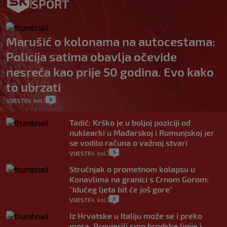
SPORT
Marušić o kolonama na autocestama:
Policija satima obavlja očevide
nesreća kao prije 50 godina. Evo kako
to ubrzati
6
VIJESTI
4. kol.
|
|
Tadić: Krško je u boljoj poziciji od
nuklearki u Mađarskoj i Rumunjskoj jer
se vodilo računa o važnoj stvari
5
VIJESTI
4. kol.
|
|
Stručnjak o prometnom kolapsu u
Konavlima na granici s Crnom Gorom:
"Idućeg ljeta bit će još gore"
3
VIJESTI
4. kol.
|
|
Iz Hrvatske u Italiju može se i preko
mora. Provjerili smo brodske linije i