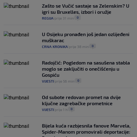
junaci naših priča budu oni koji pomažu,
Zašto se Vučić sastaje sa Zelenskim? U
a ne oni koji su pobijedili nekoga"
igri su Bruxelles, izbori i oružje
2
VIJESTI
30. srp.
|
|
0
REGIJA
prije 31 min
|
|
U Osijeku pronađen još jedan ozlijeđeni
muškarac
0
CRNA KRONIKA
prije 38 min
|
|
Radojčić: Pogledom na sasušena stabla
moglo se zaključiti o onečišćenju u
Gospiću
0
VIJESTI
prije 56 min
|
|
Od subote redovan promet na dvije
ključne zagrebačke prometnice
0
VIJESTI
prije 1 h
|
|
Bijela kuća razbjesnila fanove Marvela,
Spider-Manom promovirali deportacije: