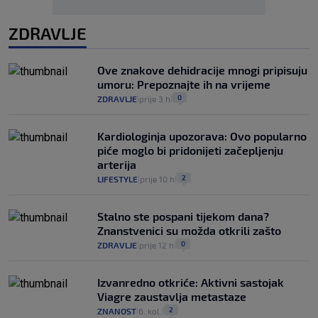
ZDRAVLJE
Ove znakove dehidracije mnogi pripisuju
umoru: Prepoznajte ih na vrijeme
0
ZDRAVLJE
prije 3 h
|
|
Kardiologinja upozorava: Ovo popularno
piće moglo bi pridonijeti začepljenju
arterija
2
LIFESTYLE
prije 10 h
|
|
Stalno ste pospani tijekom dana?
Znanstvenici su možda otkrili zašto
0
ZDRAVLJE
prije 12 h
|
|
Izvanredno otkriće: Aktivni sastojak
Viagre zaustavlja metastaze
2
ZNANOST
6. kol.
|
|