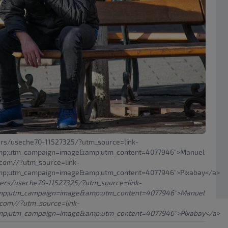
sers/useche70-11527325/?utm_source=link-
amp;utm_campaign=image&amp;utm_content=4077946">Manuel
y.com//?utm_source=link-
mp;utm_campaign=image&amp;utm_content=4077946">Pixabay</a>
users/useche70-11527325/?utm_source=link-
amp;utm_campaign=image&amp;utm_content=4077946">Manuel
y.com//?utm_source=link-
mp;utm_campaign=image&amp;utm_content=4077946">Pixabay</a>