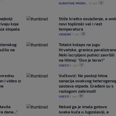
2
KLIMATSKE PROMJENE
5. kol.
|
|
ajbolji
Stiže kratko osvježenje, a ond
rivaju koja
novi toplinski val i rast
 za stopala
temperatura
0
VRIJEME
7. kol.
|
|
Zelenskog
Totalni kolaps na jugu
lučilo na
Hrvatske, granica paralizirana
Neki iscrpljeni putnici završili
na Hitnoj: "Ovo je teror!"
7
VIJESTI
2. kol.
|
|
anrednu
Vučković: Ne postoji hitna
n i video iz
sanacija ovakvog heterogeno
ne
sastava otpada. Građani su s
razlogom zabrinuti!
17
VIJESTI
7. kol.
|
|
tavila
Nekad ga je imala gotovo
a dana..."
svaka kuća u Jugoslaviji, a