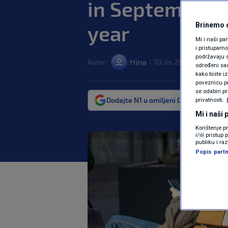
in September b
year
Brinemo o
Mi i naši pa
i pristupam
podržavaju s
Hina
Autor:
10. lis. 2023. 16:52
N
|
|
određeni sadr
kako biste i
poveznicu pr
se odabiri p
Dodajte N1 u omiljeni Google izvor
privatnosti.
Mi i naši
Korištenje p
i/ili pristu
publiku i ra
Popis partn