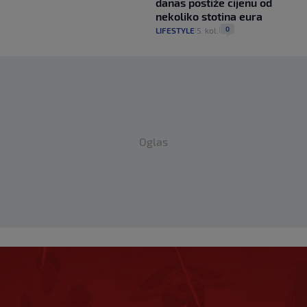
danas postiže cijenu od
nekoliko stotina eura
0
LIFESTYLE
5. kol.
|
|
Oglas
 s Milanom i sada je
ban je upravo to i