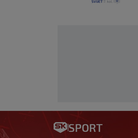
0
SVIJET
7. kol.
|
|
Bennacer raskinuo
slobodan igrač: Bo
SPORT
htio, ali…