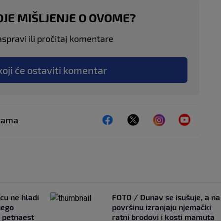
OJE MIŠLJENJE O OVOME?
aspravi ili pročitaj komentare
koji će ostaviti komentar
ežama
ncu ne hladi
FOTO / Dunav se isušuje, a na
nego
površinu izranjaju njemački
e petnaest
ratni brodovi i kosti mamuta