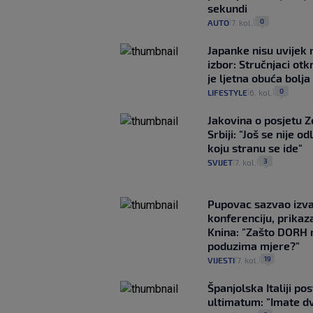
sekundi
0
AUTO
7. kol.
|
|
Japanke nisu uvijek n
izbor: Stručnjaci otk
je ljetna obuća bolja
0
LIFESTYLE
6. kol.
|
|
Jakovina o posjetu 
Srbiji: "Još se nije od
koju stranu se ide"
3
SVIJET
7. kol.
|
|
Pupovac sazvao izv
konferenciju, prikaza
Knina: "Zašto DORH 
poduzima mjere?"
19
VIJESTI
7. kol.
|
|
Španjolska Italiji pos
ultimatum: "Imate dv