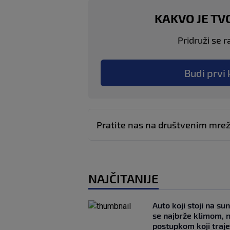
KAKVO JE TV
Pridruži se r
Budi prvi 
Pratite nas na društvenim mr
NAJČITANIJE
Auto koji stoji na su
se najbrže klimom, 
postupkom koji traj