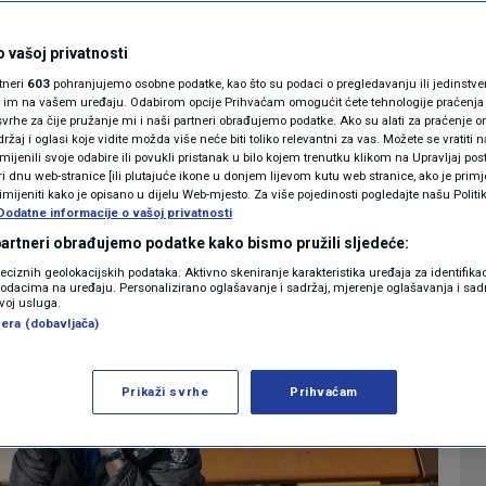
y 2.1 percent on the
MAGAZIN
N1 KOMENTAR
 vašoj privatnosti
rtneri
603
pohranjujemo osobne podatke, kao što su podaci o pregledavanju ili jedinstveni 
KOLUMNE
o im na vašem uređaju. Odabirom opcije Prihvaćam omogućit ćete tehnologije praćenja
vrhe za čije pružanje mi i naši partneri obrađujemo podatke. Ako su alati za praćenje
0
EWS
komentara
|
žaj i oglasi koje vidite možda više neće biti toliko relevantni za vas. Možete se vratiti n
N1(DIS)INFO
zmijenili svoje odabire ili povukli pristanak u bilo kojem trenutku klikom na Upravljaj p
i dnu web-stranice [ili plutajuće ikone u donjem lijevom kutu web stranice, ako je primje
KLIMATSKE PROMJENE
rimijeniti kako je opisano u dijelu Web-mjesto. Za više pojedinosti pogledajte našu Politi
Više
Dodatne informacije o vašoj privatnosti
FOTO
 partneri obrađujemo podatke kako bismo pružili sljedeće:
reciznih geolokacijskih podataka. Aktivno skeniranje karakteristika uređaja za identifika
p podacima na uređaju. Personalizirano oglašavanje i sadržaj, mjerenje oglašavanja i sadr
VIDEO
zvoj usluga.
era (dobavljača)
Prikaži svrhe
Prihvaćam