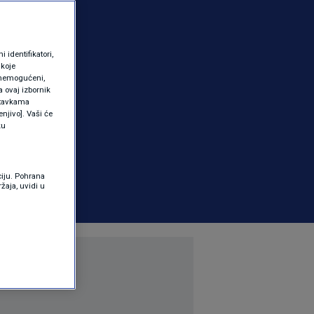
identifikatori,
 koje
 onemogućeni,
a ovaj izbornik
ostavkama
njivo]. Vaši će
ku
ciju. Pohrana
žaja, uvidi u