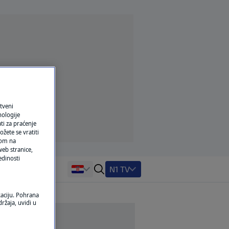
tveni
nologije
ti za praćenje
žete se vratiti
ikom na
eb stranice,
edinosti
N1 TV
kaciju. Pohrana
ržaja, uvidi u