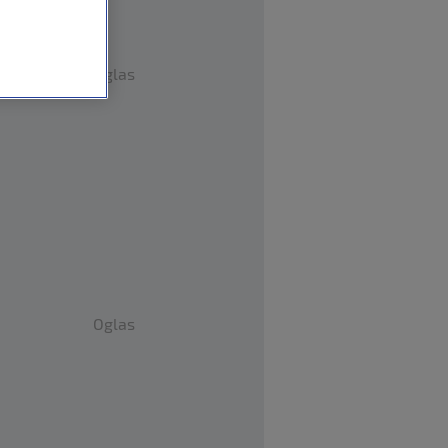
Oglas
Oglas