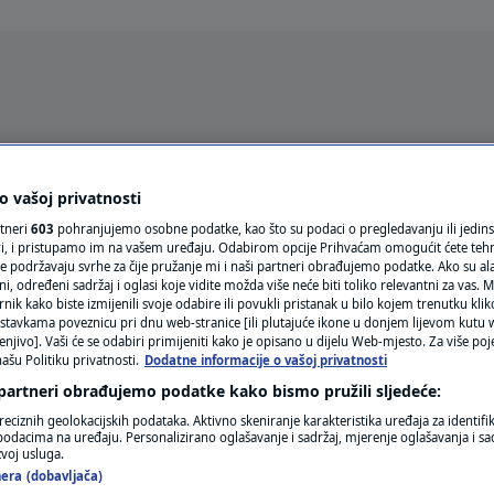
Oglas
 vašoj privatnosti
rtneri
603
pohranjujemo osobne podatke, kao što su podaci o pregledavanju ili jedins
ori, i pristupamo im na vašem uređaju. Odabirom opcije Prihvaćam omogućit ćete teh
e podržavaju svrhe za čije pružanje mi i naši partneri obrađujemo podatke. Ako su ala
 određeni sadržaj i oglasi koje vidite možda više neće biti toliko relevantni za vas. Mo
rnik kako biste izmijenili svoje odabire ili povukli pristanak u bilo kojem trenutku kl
stavkama poveznicu pri dnu web-stranice [ili plutajuće ikone u donjem lijevom kutu w
enjivo]. Vaši će se odabiri primijeniti kako je opisano u dijelu Web-mjesto. Za više poj
ašu Politiku privatnosti.
Dodatne informacije o vašoj privatnosti
VRIJEME
 partneri obrađujemo podatke kako bismo pružili sljedeće:
N1 TEME
reciznih geolokacijskih podataka. Aktivno skeniranje karakteristika uređaja za identifi
p podacima na uređaju. Personalizirano oglašavanje i sadržaj, mjerenje oglašavanja i sad
REGIJA
zvoj usluga.
NERGIJE
era (dobavljača)