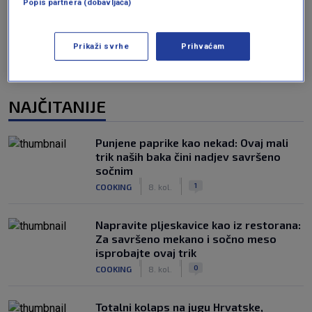
Popis partnera (dobavljača)
Prikaži svrhe
Prihvaćam
NAJČITANIJE
Punjene paprike kao nekad: Ovaj mali
trik naših baka čini nadjev savršeno
sočnim
|
|
1
COOKING
8. kol.
Napravite pljeskavice kao iz restorana:
Za savršeno mekano i sočno meso
isprobajte ovaj trik
|
|
0
COOKING
8. kol.
Totalni kolaps na jugu Hrvatske,