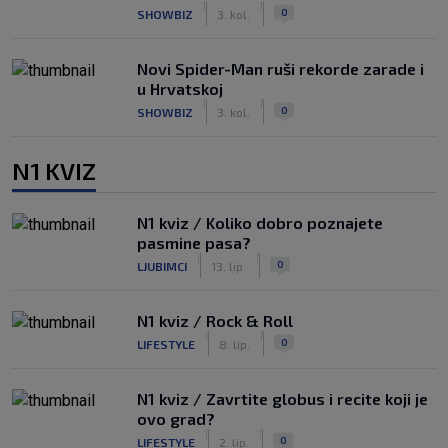
|
|
0
SHOWBIZ
3. kol.
Novi Spider-Man ruši rekorde zarade i
u Hrvatskoj
|
|
0
SHOWBIZ
3. kol.
N1 KVIZ
N1 kviz / Koliko dobro poznajete
pasmine pasa?
|
|
0
LJUBIMCI
13. lip.
N1 kviz / Rock & Roll
|
|
0
LIFESTYLE
8. lip.
N1 kviz / Zavrtite globus i recite koji je
ovo grad?
|
|
0
LIFESTYLE
2. lip.