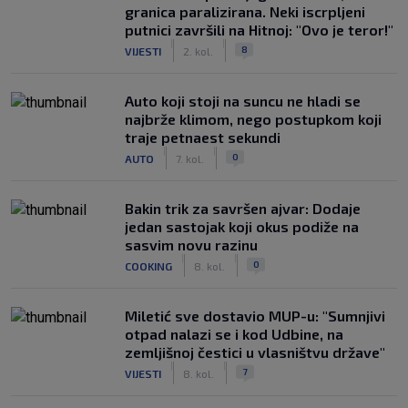
granica paralizirana. Neki iscrpljeni
putnici završili na Hitnoj: "Ovo je teror!"
|
|
8
VIJESTI
2. kol.
Auto koji stoji na suncu ne hladi se
najbrže klimom, nego postupkom koji
traje petnaest sekundi
|
|
0
AUTO
7. kol.
Bakin trik za savršen ajvar: Dodaje
jedan sastojak koji okus podiže na
sasvim novu razinu
|
|
0
COOKING
8. kol.
Miletić sve dostavio MUP-u: "Sumnjivi
otpad nalazi se i kod Udbine, na
zemljišnoj čestici u vlasništvu države"
|
|
7
VIJESTI
8. kol.