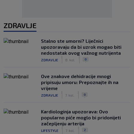
ZDRAVLJE
Stalno ste umorni? Liječnici
upozoravaju da bi uzrok mogao biti
nedostatak ovog važnog nutrijenta
|
|
0
ZDRAVLJE
8. kol.
Ove znakove dehidracije mnogi
pripisuju umoru: Prepoznajte ih na
vrijeme
|
|
0
ZDRAVLJE
7. kol.
Kardiologinja upozorava: Ovo
popularno piće moglo bi pridonijeti
začepljenju arterija
|
|
2
LIFESTYLE
7. kol.