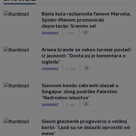
Bijela kuća razbjesnila fanove Marvela,
Spider-Manom promovirali
deportacije: Sramim se!
|
|
0
SHOWBIZ
7. kol.
Ariana Grande se nakon turneje povlači
iz javnosti: "Dosta joj je komentara o
izgledu"
|
|
0
SHOWBIZ
4. kol.
Slavnom bendu zabranili ulazak u
Singapur zbog podrške Palestini:
"Nadrealno iskustvo"
|
|
0
SHOWBIZ
3. kol.
Slavni glazbenik progovorio o velikoj
borbi: "Ljudi su se dolazili oprostiti od
mene"