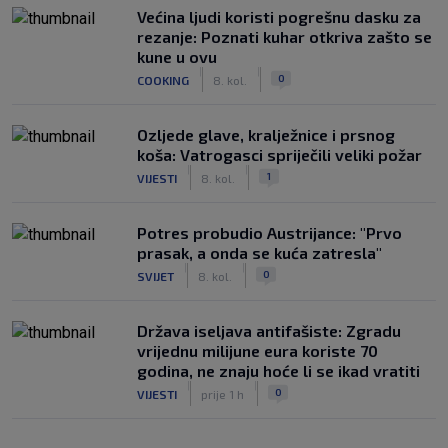
Većina ljudi koristi pogrešnu dasku za
rezanje: Poznati kuhar otkriva zašto se
kune u ovu
|
|
0
COOKING
8. kol.
Ozljede glave, kralježnice i prsnog
koša: Vatrogasci spriječili veliki požar
|
|
1
VIJESTI
8. kol.
Potres probudio Austrijance: "Prvo
prasak, a onda se kuća zatresla"
|
|
0
SVIJET
8. kol.
Država iseljava antifašiste: Zgradu
vrijednu milijune eura koriste 70
godina, ne znaju hoće li se ikad vratiti
|
|
0
VIJESTI
prije 1 h