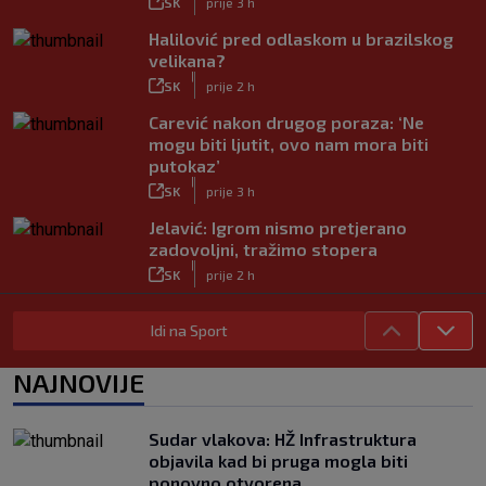
SK
prije 3 h
Halilović pred odlaskom u brazilskog
velikana?
|
SK
prije 2 h
Carević nakon drugog poraza: ‘Ne
mogu biti ljutit, ovo nam mora biti
putokaz’
|
SK
prije 3 h
Jelavić: Igrom nismo pretjerano
zadovoljni, tražimo stopera
|
SK
prije 2 h
VIDEO / Perišić asistent, PSV u
Idi na Sport
posljednjim trenucima ispustio
pobjedu
|
NAJNOVIJE
SK
8. kol.
Hajduk se pohvalio sa svojim ‘Stats
Cornerom’: Evo čime je impresionirao
Sudar vlakova: HŽ Infrastruktura
Šotiček
objavila kad bi pruga mogla biti
|
ponovno otvorena
SK
8. kol.