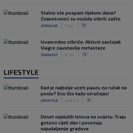
Stalno ste pospani tijekom dana?
Znanstvenici su možda otkrili zašto
|
|
0
ZDRAVLJE
7. kol.
Izvanredno otkriće: Aktivni sastojak
Viagre zaustavlja metastaze
|
|
2
ZNANOST
6. kol.
LIFESTYLE
Kad je najbolje uzeti pauzu za ručak na
poslu? Evo što kažu stručnjaci
|
|
0
LIFESTYLE
prije 4 h
Deset najdužih letova na svijetu: Traju
gotovo cijeli dan i povezuju
najudaljenije gradove
|
|