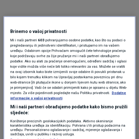
Brinemo o vašoj privatnosti
Mi i naši partneri
603
pohranjujemo osobne podatke, kao što su podaci o
pregledavanju ili jedinstveni identifikatori, i pristupamo im na vašem
uređaju. Odabirom opcije Prihvaćam omogućit ćete tehnologije praćenja
koje podržavaju svrhe za čije pružanje mi i naši partneri obrađujemo
Oglas
podatke. Ako su alati za praćenje onemogućeni, određeni sadržaj i oglasi
koje vidite možda više neće biti toliko relevantni za vas. Možete se vratiti
na ovaj izbornik kako biste izmijenili svoje odabire ili povukli pristanak u
bilo kojem trenutku klikom na Upravljaj postavkama poveznicu pri dnu
web-stranice [ili plutajuće ikone u donjem lijevom kutu web stranice, ako
je primjenjivo]. Vaši će se odabiri primijeniti kako je opisano u dijelu Web-
mjesto. Za više pojedinosti pogledajte našu Politiku privatnosti.
Dodatne
informacije o vašoj privatnosti
Mi i naši partneri obrađujemo podatke kako bismo pružili
sljedeće:
Korištenje preciznih geolokacijskih podataka. Aktivno skeniranje
karakteristika uređaja za identifikaciju. Pohrana i/ili pristup podacima na
uređaju. Personalizirano oglašavanje i sadržaj, mjerenje oglašavanja i
sadržaja, uvidi u publiku i razvoj usluga.
Oglas