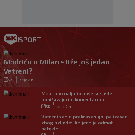
SPORT
Modriću u Milan stiže još jedan
Vatreni?
|
SK
prije 2 h
Mourinho naljutio naše susjede
ponižavajućim komentarom
|
SK
prije 2 h
Vatreni zabio prekrasan gol pa izašao
zbog ozljede: ‘Koljeno je odmah
nateklo’
|