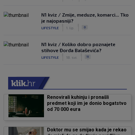
N1 kviz / Zmije, meduze, komarci... Tko
je najopasniji?
|
|
0
LIFESTYLE
1. lip.
N1 kviz / Koliko dobro poznajete
stihove Đorđa Balaševića?
|
|
11
LIFESTYLE
18. svi.
Renovirali kuhinju i pronašli
predmet koji im je donio bogatstvo
od 70 000 eura
Doktor mu se smijao kada je rekao