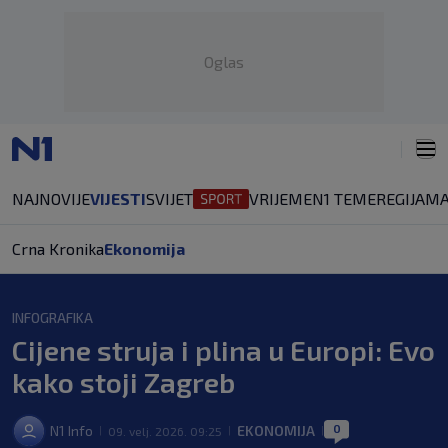
Oglas
NAJNOVIJE
VIJESTI
SVIJET
VRIJEME
N1 TEME
REGIJA
MA
Crna Kronika
Ekonomija
INFOGRAFIKA
Cijene struja i plina u Europi: Evo
kako stoji Zagreb
0
N1 Info
EKONOMIJA
09. velj. 2026. 09:25
|
|
|