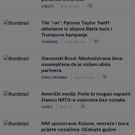
|
|
0
VIJESTI
prije 21 min
Man. City vratio golmana koji je osvojio
Svjetsko prvenstvo i Europsku ligu
|
Tihi "rat": Pjesme Taylor Swift
SK
prije 1 h
uklonjene iz objava Bijele kuće i
Trumpove kampanje
|
|
0
SHOWBIZ
prije 28 min
Slavonski Brod: Alkoholizirana žena
osumnjičena da je nožem ubila
partnera
|
|
0
CRNA KRONIKA
prije 53 min
Američki mediji: Putin bi mogao napasti
članicu NATO-a vojnicima bez oznaka
|
|
0
SVIJET
prije 1 h
HAK upozorava: Kolone, nesreće i bura
prijete vozačima. Očekujte gužve
|
|