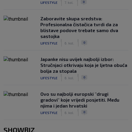
0
LIFESTYLE
7. kol.
Zaboravite skupa sredstva:
Profesionalna čistačica tvrdi da za
blistave podove trebate samo dva
sastojka
|
|
0
LIFESTYLE
6. kol.
Japanke nisu uvijek najbolji izbor:
Stručnjaci otkrivaju koja je ljetna obuća
bolja za stopala
|
|
0
LIFESTYLE
6. kol.
Ovo su najbolji europski "drugi
gradovi" koje vrijedi posjetiti. Među
njima i jedan hrvatski
|
|
0
LIFESTYLE
6. kol.
SHOWBIZ