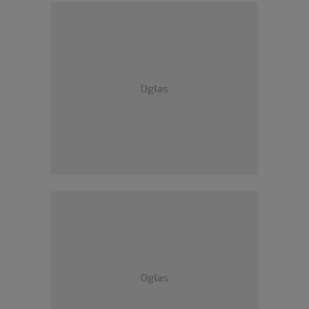
Oglas
Oglas