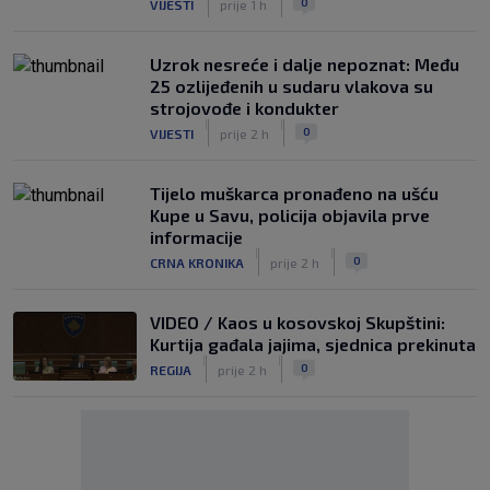
0
VIJESTI
prije 1 h
Uzrok nesreće i dalje nepoznat: Među
25 ozlijeđenih u sudaru vlakova su
strojovođe i kondukter
|
|
0
VIJESTI
prije 2 h
Tijelo muškarca pronađeno na ušću
Kupe u Savu, policija objavila prve
informacije
|
|
0
CRNA KRONIKA
prije 2 h
VIDEO / Kaos u kosovskoj Skupštini:
Kurtija gađala jajima, sjednica prekinuta
|
|
0
REGIJA
prije 2 h