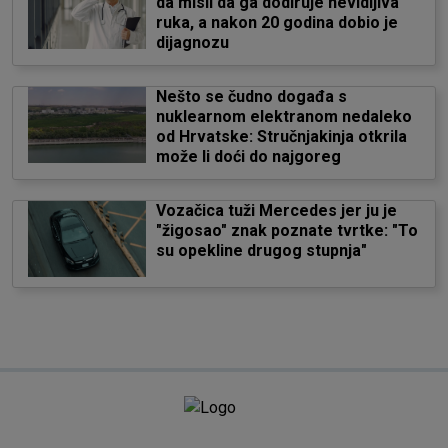
da misli da ga dodiruje nevidljiva
ruka, a nakon 20 godina dobio je
dijagnozu
Nešto se čudno događa s
nuklearnom elektranom nedaleko
od Hrvatske: Stručnjakinja otkrila
može li doći do najgoreg
Vozačica tuži Mercedes jer ju je
"žigosao" znak poznate tvrtke: "To
su opekline drugog stupnja"