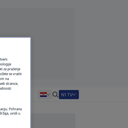
tveni
nologije
ti za praćenje
žete se vratiti
ikom na
eb stranice,
edinosti
N1 TV
kaciju. Pohrana
ržaja, uvidi u