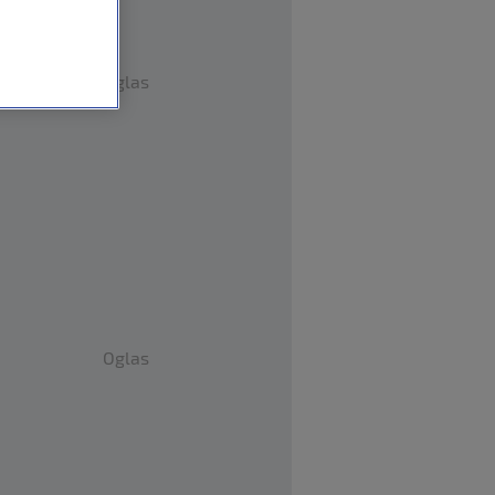
Oglas
Oglas