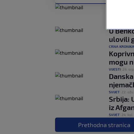
Shakiru 
šetnji 
SHOWBIZ
|
1. lis
U Benko
ulovili 
CRNA KRONIK
Koprivni
mogu n
VIJESTI
|
24. srp
Danska 
njemačk
SVIJET
|
22. ožu
Srbija: 
iz Afga
SVIJET
|
24. kol.
Prethodna
stranica