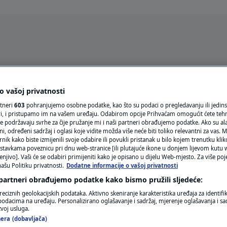
Oglas
 vašoj privatnosti
rtneri
603
pohranjujemo osobne podatke, kao što su podaci o pregledavanju ili jedins
ori, i pristupamo im na vašem uređaju. Odabirom opcije Prihvaćam omogućit ćete teh
e podržavaju svrhe za čije pružanje mi i naši partneri obrađujemo podatke. Ako su ala
 određeni sadržaj i oglasi koje vidite možda više neće biti toliko relevantni za vas. Mo
rnik kako biste izmijenili svoje odabire ili povukli pristanak u bilo kojem trenutku kl
stavkama poveznicu pri dnu web-stranice [ili plutajuće ikone u donjem lijevom kutu w
enjivo]. Vaši će se odabiri primijeniti kako je opisano u dijelu Web-mjesto. Za više poj
ašu Politiku privatnosti.
Dodatne informacije o vašoj privatnosti
VRIJEME
 partneri obrađujemo podatke kako bismo pružili sljedeće:
N1 TEME
reciznih geolokacijskih podataka. Aktivno skeniranje karakteristika uređaja za identifi
p podacima na uređaju. Personalizirano oglašavanje i sadržaj, mjerenje oglašavanja i sad
REGIJA
zvoj usluga.
era (dobavljača)