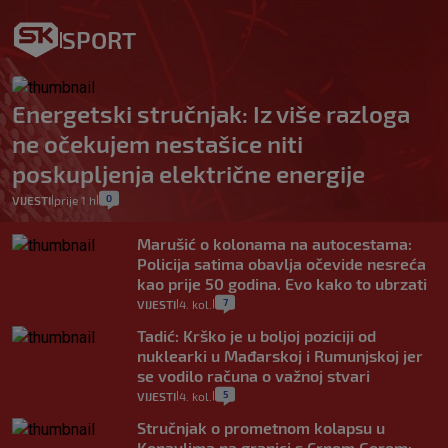
SPORT
Energetski stručnjak: Iz više razloga
ne očekujem nestašice niti
poskupljenja električne energije
0
VIJESTI
prije 1 h
|
|
Marušić o kolonama na autocestama:
Policija satima obavlja očevide nesreća
kao prije 50 godina. Evo kako to ubrzati
7
VIJESTI
4. kol.
|
|
Tadić: Krško je u boljoj poziciji od
nuklearki u Mađarskoj i Rumunjskoj jer
se vodilo računa o važnoj stvari
5
VIJESTI
4. kol.
|
|
Stručnjak o prometnom kolapsu u
Konavlima na granici s Crnom Gorom: