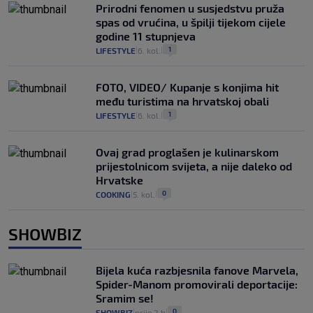
Prirodni fenomen u susjedstvu pruža
spas od vrućina, u špilji tijekom cijele
godine 11 stupnjeva
1
LIFESTYLE
6. kol.
|
|
FOTO, VIDEO/ Kupanje s konjima hit
među turistima na hrvatskoj obali
1
LIFESTYLE
6. kol.
|
|
Ovaj grad proglašen je kulinarskom
prijestolnicom svijeta, a nije daleko od
Hrvatske
0
COOKING
5. kol.
|
|
SHOWBIZ
Bijela kuća razbjesnila fanove Marvela,
Spider-Manom promovirali deportacije:
Sramim se!
0
SHOWBIZ
prije 2 h
|
|