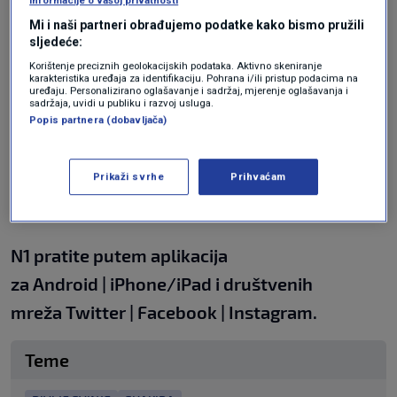
unatoč tome što je to zabranjeno.
informacije o vašoj privatnosti
Mi i naši partneri obrađujemo podatke kako bismo pružili
sljedeće:
"Životinje su vrlo inteligentne i ako vide nekoga
Korištenje preciznih geolokacijskih podataka. Aktivno skeniranje
karakteristika uređaja za identifikaciju. Pohrana i/ili pristup podacima na
s torbom, misle da ima hrane", rekao je
uređaju. Personalizirano oglašavanje i sadržaj, mjerenje oglašavanja i
sadržaja, uvidi u publiku i razvoj usluga.
nedavno lovočuvar Toni Galiano za lovački
Popis partnera (dobavljača)
časopis nakon još jednog incidenta u Barceloni
kada je čovjeka napala i ugrizl jedna od divljih
Prikaži svrhe
Prihvaćam
svinja.
N1 pratite putem aplikacija
za
Android
|
iPhone/iPad
i društvenih
mreža
Twitter
|
Facebook
|
Instagram.
Teme