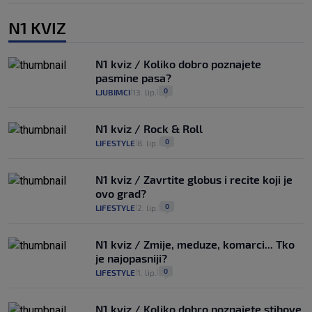
N1 KVIZ
N1 kviz / Koliko dobro poznajete
pasmine pasa?
0
LJUBIMCI
13. lip.
|
|
N1 kviz / Rock & Roll
0
LIFESTYLE
8. lip.
|
|
N1 kviz / Zavrtite globus i recite koji je
ovo grad?
0
LIFESTYLE
2. lip.
|
|
N1 kviz / Zmije, meduze, komarci... Tko
je najopasniji?
0
LIFESTYLE
1. lip.
|
|
N1 kviz / Koliko dobro poznajete stihove