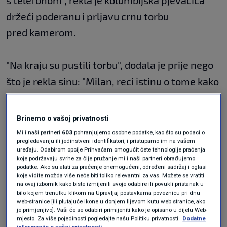
s telefonom", rekla je kolumbijska pjevačica
držeći poderanu i prljavu crnu torbu
pred kamerom.
"Na kraju su pustili torbu", dodala je prije nego
što je rekla sinu: "Milan, reci istinu o tome kako
se tvoja majka suočila s divljim svinjama."
Brinemo o vašoj privatnosti
Nisu ozlijeđeni u napadu.
Mi i naši partneri
603
pohranjujemo osobne podatke, kao što su podaci o
pregledavanju ili jedinstveni identifikatori, i pristupamo im na vašem
uređaju. Odabirom opcije Prihvaćam omogućit ćete tehnologije praćenja
koje podržavaju svrhe za čije pružanje mi i naši partneri obrađujemo
Divlje svinje sve su češće u Barceloni, kao i u
podatke. Ako su alati za praćenje onemogućeni, određeni sadržaj i oglasi
koje vidite možda više neće biti toliko relevantni za vas. Možete se vratiti
mnogim drugim europskim gradovima.
na ovaj izbornik kako biste izmijenili svoje odabire ili povukli pristanak u
bilo kojem trenutku klikom na Upravljaj postavkama poveznicu pri dnu
web-stranice [ili plutajuće ikone u donjem lijevom kutu web stranice, ako
U Barceloni neki ljudi čak hrane te životinje,
je primjenjivo]. Vaši će se odabiri primijeniti kako je opisano u dijelu Web-
mjesto. Za više pojedinosti pogledajte našu Politiku privatnosti.
Dodatne