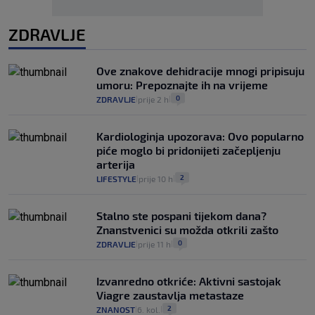
ZDRAVLJE
Ove znakove dehidracije mnogi pripisuju
umoru: Prepoznajte ih na vrijeme
0
ZDRAVLJE
prije 2 h
|
|
Kardiologinja upozorava: Ovo popularno
piće moglo bi pridonijeti začepljenju
arterija
2
LIFESTYLE
prije 10 h
|
|
Stalno ste pospani tijekom dana?
Znanstvenici su možda otkrili zašto
0
ZDRAVLJE
prije 11 h
|
|
Izvanredno otkriće: Aktivni sastojak
Viagre zaustavlja metastaze
2
ZNANOST
6. kol.
|
|