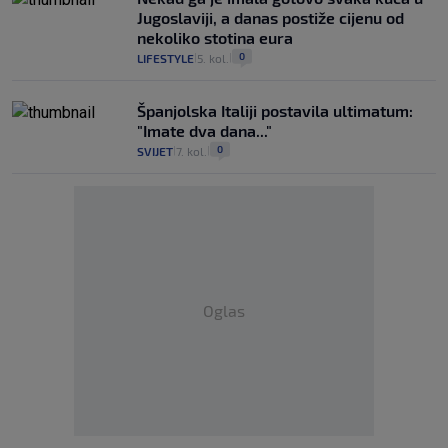
Jugoslaviji, a danas postiže cijenu od
nekoliko stotina eura
0
LIFESTYLE
5. kol.
|
|
Španjolska Italiji postavila ultimatum:
"Imate dva dana..."
0
SVIJET
7. kol.
|
|
Oglas