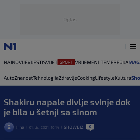
Oglas
NAJNOVIJE
VIJESTI
SVIJET
VRIJEME
N1 TEME
REGIJA
MAG
Auto
Znanost
Tehnologija
Zdravlje
Cooking
Lifestyle
Kultura
Sho
Shakiru napale divlje svinje dok
je bila u šetnji sa sinom
0
Hina
SHOWBIZ
01. lis. 2021. 10:14
|
|
|