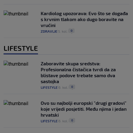
Kardiolog upozorava: Evo što se događa
s krvnim tlakom ako dugo boravite na
vrućini
0
ZDRAVLJE
5. kol.
|
|
LIFESTYLE
Zaboravite skupa sredstva:
Profesionalna čistačica tvrdi da za
blistave podove trebate samo dva
sastojka
0
LIFESTYLE
6. kol.
|
|
Ovo su najbolji europski "drugi gradovi"
koje vrijedi posjetiti. Među njima i jedan
hrvatski
0
LIFESTYLE
6. kol.
|
|