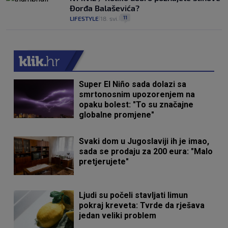
Đorđa Balaševića?
11
LIFESTYLE
18. svi.
|
|
Super El Niño sada dolazi sa
smrtonosnim upozorenjem na
opaku bolest: "To su značajne
globalne promjene"
Svaki dom u Jugoslaviji ih je imao,
sada se prodaju za 200 eura: "Malo
pretjerujete"
Ljudi su počeli stavljati limun
pokraj kreveta: Tvrde da rješava
jedan veliki problem