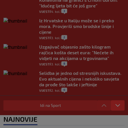
"Idućeg ljeta bit će još gore"
3
VIJESTI
4. kol.
|
|
Iz Hrvatske u Italiju može se i preko
mora. Provjerili smo brodske linije i
cijene
2
VIJESTI
3. kol.
|
|
Uzgajivač objasnio zašto kilogram
rajčica košta deset eura: "Nećete ih
vidjeti na akcijama u trgovinama"
8
VIJESTI
3. kol.
|
|
Selidba je jedno od stresnijih iskustava.
Evo aktualnih cijena i nekoliko savjeta
da prođe što lakše i jeftinije
0
VIJESTI
2. kol.
|
|
Izračunali smo koliko košta putovanje
automobilom na Hvar iz Zagreba, a
Idi na Sport
koliko iz Osijeka
14
VIJESTI
2. kol.
NAJNOVIJE
|
|
"Kći je otišla na more, a zaboravila