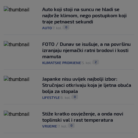
Auto koji stoji na suncu ne hladi se
najbrže klimom, nego postupkom koji
traje petnaest sekundi
0
AUTO
7. kol.
|
|
FOTO / Dunav se isušuje, a na površinu
izranjaju njemački ratni brodovi i kosti
mamuta
2
KLIMATSKE PROMJENE
5. kol.
|
|
Japanke nisu uvijek najbolji izbor:
Stručnjaci otkrivaju koja je ljetna obuća
bolja za stopala
0
LIFESTYLE
6. kol.
|
|
Stiže kratko osvježenje, a onda novi
toplinski val i rast temperatura
0
VRIJEME
7. kol.
|
|