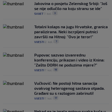
Jakovina o posjetu Zelenskog Srbiji: "Još
se nije odlučilo na koju stranu se ide"
3
SVIJET
7. kol.
|
|
Totalni kolaps na jugu Hrvatske, granica
paralizirana. Neki iscrpljeni putnici
završili na Hitnoj: "Ovo je teror!"
7
VIJESTI
2. kol.
|
|
Pupovac sazvao izvanrednu
konferenciju, prikazan i video iz Knina:
"Zašto DORH ne poduzima mjere?"
19
VIJESTI
7. kol.
|
|
Vučković: Ne postoji hitna sanacija
ovakvog heterogenog sastava otpada.
Građani su s razlogom zabrinuti!
17
VIJESTI
7. kol.
|
|
Nekad ga je imala gotovo svaka kuća u