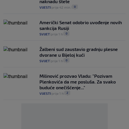
naknadu štete
0
VIJESTI
prije 42 min.
|
|
Američki Senat odobrio uvođenje novih
sankcija Rusiji
0
SVIJET
prije 1 h
|
|
Žalbeni sud zaustavio gradnju plesne
dvorane u Bijeloj kući
0
SVIJET
prije 1 h
|
|
Milinović prozvao Vladu: "Pozivam
Plenkovića da me posluša. Za svako
buduće onečišćenje..."
2
VIJESTI
prije 1 h
|
|