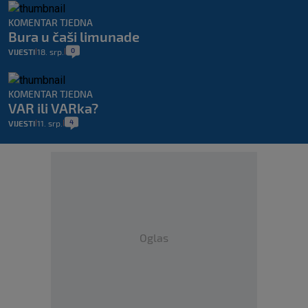
KOMENTAR TJEDNA
Bura u čaši limunade
0
VIJESTI
18. srp.
|
|
KOMENTAR TJEDNA
VAR ili VARka?
4
VIJESTI
11. srp.
|
|
Oglas