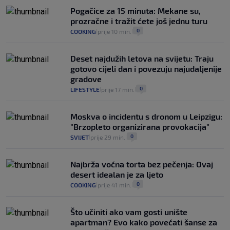
zdravstvenu iskaznicu". Kakva su prava
Pogačice za 15 minuta: Mekane su,
pacijenata izvan mjesta prebivališta?
prozračne i tražit ćete još jednu turu
1
VIJESTI
1. kol.
|
|
0
COOKING
prije 10 min.
|
|
Deset najdužih letova na svijetu: Traju
gotovo cijeli dan i povezuju najudaljenije
gradove
0
LIFESTYLE
prije 17 min.
|
|
Moskva o incidentu s dronom u Leipzigu:
"Brzopleto organizirana provokacija"
0
SVIJET
prije 29 min.
|
|
Najbrža voćna torta bez pečenja: Ovaj
desert idealan je za ljeto
0
COOKING
prije 41 min.
|
|
Što učiniti ako vam gosti unište
apartman? Evo kako povećati šanse za