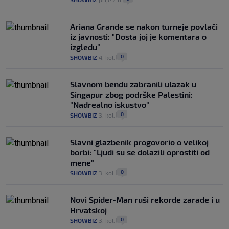
Ariana Grande se nakon turneje povlači
iz javnosti: "Dosta joj je komentara o
izgledu"
0
SHOWBIZ
4. kol.
|
|
Slavnom bendu zabranili ulazak u
Singapur zbog podrške Palestini:
"Nadrealno iskustvo"
0
SHOWBIZ
3. kol.
|
|
Slavni glazbenik progovorio o velikoj
borbi: "Ljudi su se dolazili oprostiti od
mene"
0
SHOWBIZ
3. kol.
|
|
Novi Spider-Man ruši rekorde zarade i u
Hrvatskoj
0
SHOWBIZ
3. kol.
|
|