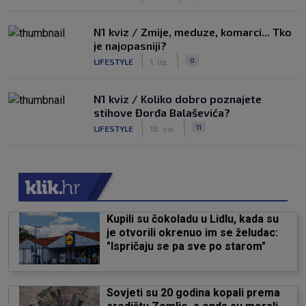
N1 kviz / Zmije, meduze, komarci... Tko
je najopasniji?
|
|
0
LIFESTYLE
1. lip.
N1 kviz / Koliko dobro poznajete
stihove Đorđa Balaševića?
|
|
11
LIFESTYLE
18. svi.
Kupili su čokoladu u Lidlu, kada su
je otvorili okrenuo im se želudac:
"Ispričaju se pa sve po starom"
Sovjeti su 20 godina kopali prema