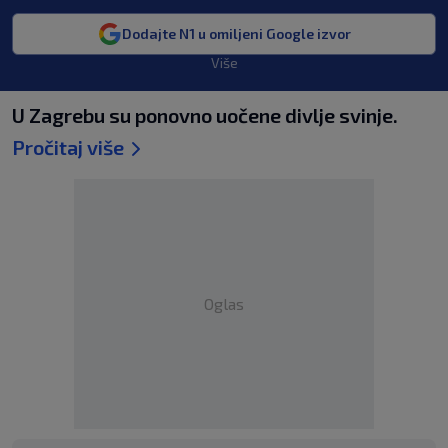
Dodajte N1 u omiljeni Google izvor
Više
U Zagrebu su ponovno uočene divlje svinje.
Pročitaj više
Oglas