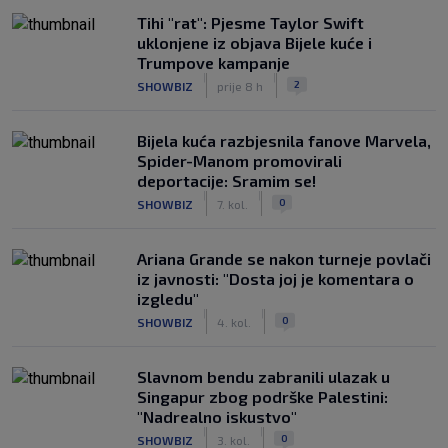
Tihi "rat": Pjesme Taylor Swift
uklonjene iz objava Bijele kuće i
Trumpove kampanje
|
|
2
SHOWBIZ
prije 8 h
Bijela kuća razbjesnila fanove Marvela,
Spider-Manom promovirali
deportacije: Sramim se!
|
|
0
SHOWBIZ
7. kol.
Ariana Grande se nakon turneje povlači
iz javnosti: "Dosta joj je komentara o
izgledu"
|
|
0
SHOWBIZ
4. kol.
Slavnom bendu zabranili ulazak u
Singapur zbog podrške Palestini:
"Nadrealno iskustvo"
|
|
0
SHOWBIZ
3. kol.