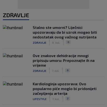
ZDRAVLJE
Stalno ste umorni? Liječnici
upozoravaju da bi uzrok mogao biti
nedostatak ovog važnog nutrijenta
|
|
0
ZDRAVLJE
8. kol.
Ove znakove dehidracije mnogi
pripisuju umoru: Prepoznajte ih na
vrijeme
|
|
0
ZDRAVLJE
7. kol.
Kardiologinja upozorava: Ovo
popularno piće moglo bi pridonijeti
začepljenju arterija
|
|
2
LIFESTYLE
7. kol.