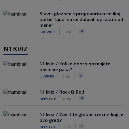
Slavni glazbenik progovorio o velikoj
borbi: "Ljudi su se dolazili oprostiti od
mene"
|
|
0
SHOWBIZ
3. kol.
N1 KVIZ
N1 kviz / Koliko dobro poznajete
pasmine pasa?
|
|
0
LJUBIMCI
13. lip.
N1 kviz / Rock & Roll
|
|
0
LIFESTYLE
8. lip.
N1 kviz / Zavrtite globus i recite koji je
ovo grad?
|
|
0
LIFESTYLE
2. lip.