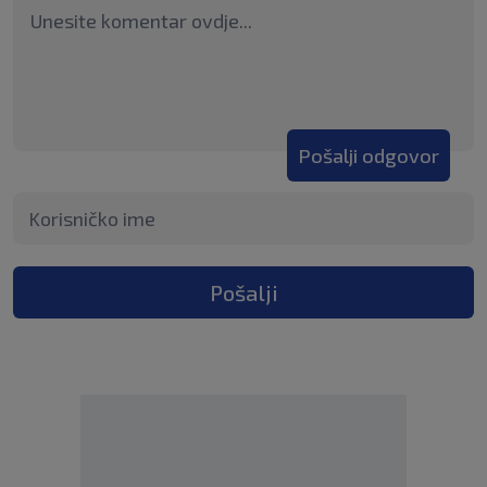
Pošalji odgovor
Pošalji