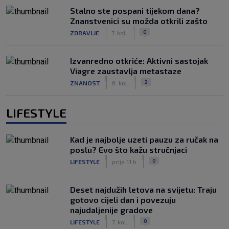
Stalno ste pospani tijekom dana?
Znanstvenici su možda otkrili zašto
|
|
0
ZDRAVLJE
7. kol.
Izvanredno otkriće: Aktivni sastojak
Viagre zaustavlja metastaze
|
|
2
ZNANOST
6. kol.
LIFESTYLE
Kad je najbolje uzeti pauzu za ručak na
poslu? Evo što kažu stručnjaci
|
|
0
LIFESTYLE
prije 11 h
Deset najdužih letova na svijetu: Traju
gotovo cijeli dan i povezuju
najudaljenije gradove
|
|
0
LIFESTYLE
7. kol.