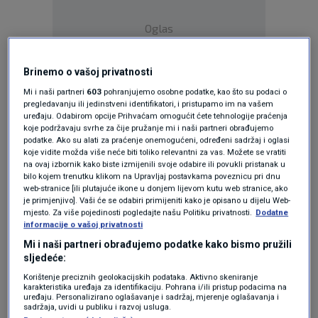
Oglas
Brinemo o vašoj privatnosti
Mi i naši partneri
603
pohranjujemo osobne podatke, kao što su podaci o
pregledavanju ili jedinstveni identifikatori, i pristupamo im na vašem
uređaju. Odabirom opcije Prihvaćam omogućit ćete tehnologije praćenja
koje podržavaju svrhe za čije pružanje mi i naši partneri obrađujemo
podatke. Ako su alati za praćenje onemogućeni, određeni sadržaj i oglasi
koje vidite možda više neće biti toliko relevantni za vas. Možete se vratiti
na ovaj izbornik kako biste izmijenili svoje odabire ili povukli pristanak u
bilo kojem trenutku klikom na Upravljaj postavkama poveznicu pri dnu
web-stranice [ili plutajuće ikone u donjem lijevom kutu web stranice, ako
je primjenjivo]. Vaši će se odabiri primijeniti kako je opisano u dijelu Web-
Oglas
mjesto. Za više pojedinosti pogledajte našu Politiku privatnosti.
Dodatne
informacije o vašoj privatnosti
Mi i naši partneri obrađujemo podatke kako bismo pružili
sljedeće:
Korištenje preciznih geolokacijskih podataka. Aktivno skeniranje
karakteristika uređaja za identifikaciju. Pohrana i/ili pristup podacima na
uređaju. Personalizirano oglašavanje i sadržaj, mjerenje oglašavanja i
sadržaja, uvidi u publiku i razvoj usluga.