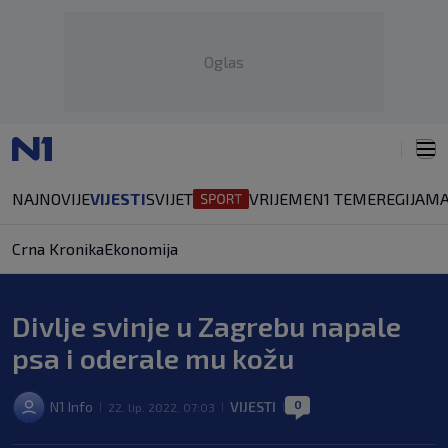
Oglas
NAJNOVIJE
VIJESTI
SVIJET
VRIJEME
N1 TEME
REGIJA
MA
Crna Kronika
Ekonomija
Divlje svinje u Zagrebu napale
psa i oderale mu kožu
0
N1 Info
VIJESTI
22. lip. 2022. 07:03
|
|
|