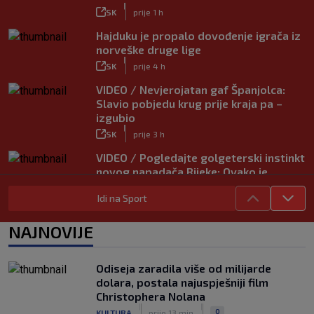
|
SK
prije 1 h
Hajduku je propalo dovođenje igrača iz
norveške druge lige
|
SK
prije 4 h
VIDEO / Nevjerojatan gaf Španjolca:
Slavio pobjedu krug prije kraja pa –
izgubio
|
SK
prije 3 h
VIDEO / Pogledajte golgeterski instinkt
novog napadača Rijeke: Ovako je
zabijao u Bundesligi
Idi na Sport
|
SK
prije 6 h
NAJNOVIJE
Odiseja zaradila više od milijarde
dolara, postala najuspješniji film
Christophera Nolana
|
|
0
KULTURA
prije 13 min