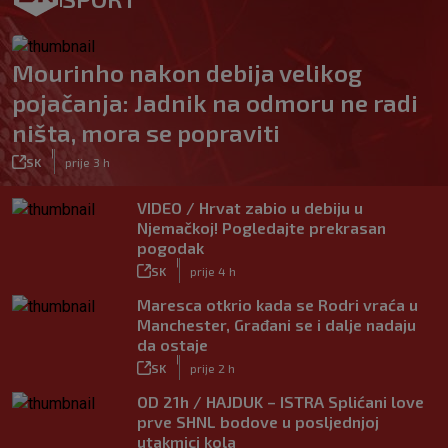
Mourinho nakon debija velikog
pojačanja: Jadnik na odmoru ne radi
ništa, mora se popraviti
|
SK
prije 3 h
VIDEO / Hrvat zabio u debiju u
Njemačkoj! Pogledajte prekrasan
pogodak
|
SK
prije 4 h
Maresca otkrio kada se Rodri vraća u
Manchester, Građani se i dalje nadaju
da ostaje
|
SK
prije 2 h
OD 21h / HAJDUK – ISTRA Splićani love
prve SHNL bodove u posljednjoj
utakmici kola