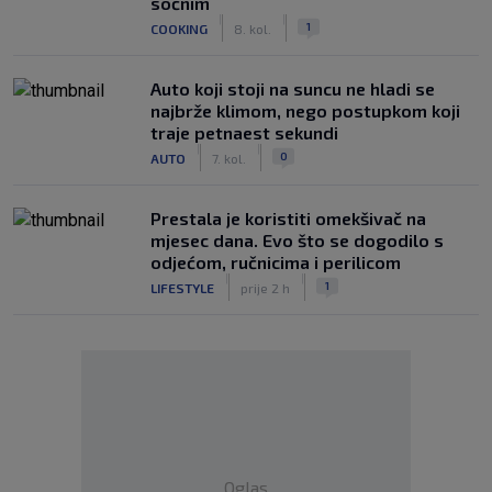
sočnim
|
|
1
COOKING
8. kol.
Auto koji stoji na suncu ne hladi se
najbrže klimom, nego postupkom koji
traje petnaest sekundi
|
|
0
AUTO
7. kol.
Prestala je koristiti omekšivač na
mjesec dana. Evo što se dogodilo s
odjećom, ručnicima i perilicom
|
|
1
LIFESTYLE
prije 2 h
Oglas