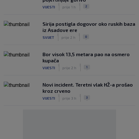
|
|
2
VIJESTI
prije 1 h
Sirija postigla dogovor oko ruskih baza
iz Asadove ere
|
|
0
SVIJET
prije 2 h
Bor visok 13,5 metara pao na osmero
kupača
|
|
1
VIJESTI
prije 2 h
Novi incident. Teretni vlak HŽ-a prošao
kroz crveno
|
|
3
VIJESTI
prije 3 h