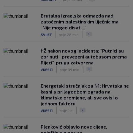
Brutalna izraelska odmazda nad
zatočenim palestinskim liječnicima:
"Nije mogao disati..."
|
|
1
SVIJET
prije 28 min
HŽ nakon novog incidenta: "Putnici su
zbrinuti i prevezeni autobusom prema
Rijeci", pruga zatvorena
|
|
0
VIJESTI
prije 39 min
Energetski stručnjak za N1: Hrvatska ne
kasni s prilagodbom zgrada na
klimatske promjene, ali sve ovisi o
jednom faktoru
|
|
2
VIJESTI
prije 1 h
Plenković objavio nove cijene,
pojeftinjuje gorivo