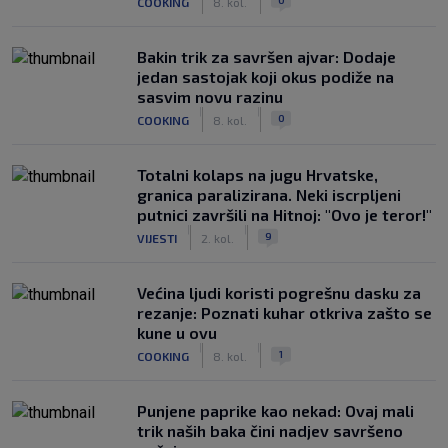
COOKING
8. kol.
Bakin trik za savršen ajvar: Dodaje
jedan sastojak koji okus podiže na
sasvim novu razinu
|
|
0
COOKING
8. kol.
Totalni kolaps na jugu Hrvatske,
granica paralizirana. Neki iscrpljeni
putnici završili na Hitnoj: "Ovo je teror!"
|
|
9
VIJESTI
2. kol.
Većina ljudi koristi pogrešnu dasku za
rezanje: Poznati kuhar otkriva zašto se
kune u ovu
|
|
1
COOKING
8. kol.
Punjene paprike kao nekad: Ovaj mali
trik naših baka čini nadjev savršeno