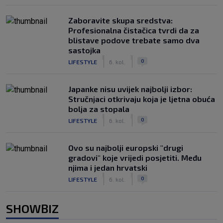
Zaboravite skupa sredstva:
Profesionalna čistačica tvrdi da za
blistave podove trebate samo dva
sastojka
|
|
0
LIFESTYLE
6. kol.
Japanke nisu uvijek najbolji izbor:
Stručnjaci otkrivaju koja je ljetna obuća
bolja za stopala
|
|
0
LIFESTYLE
6. kol.
Ovo su najbolji europski "drugi
gradovi" koje vrijedi posjetiti. Među
njima i jedan hrvatski
|
|
0
LIFESTYLE
6. kol.
SHOWBIZ