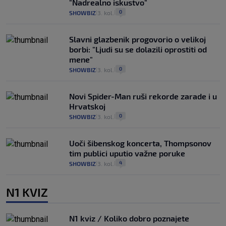
"Nadrealno iskustvo"
0
SHOWBIZ
3. kol.
|
|
Slavni glazbenik progovorio o velikoj
borbi: "Ljudi su se dolazili oprostiti od
mene"
0
SHOWBIZ
3. kol.
|
|
Novi Spider-Man ruši rekorde zarade i u
Hrvatskoj
0
SHOWBIZ
3. kol.
|
|
Uoči šibenskog koncerta, Thompsonov
tim publici uputio važne poruke
4
SHOWBIZ
3. kol.
|
|
N1 KVIZ
N1 kviz / Koliko dobro poznajete