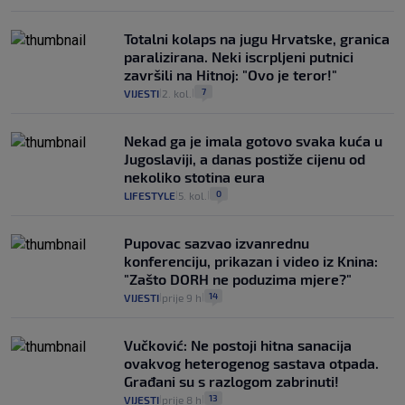
Totalni kolaps na jugu Hrvatske, granica
paralizirana. Neki iscrpljeni putnici
završili na Hitnoj: "Ovo je teror!"
7
VIJESTI
2. kol.
|
|
Nekad ga je imala gotovo svaka kuća u
Jugoslaviji, a danas postiže cijenu od
nekoliko stotina eura
0
LIFESTYLE
5. kol.
|
|
Pupovac sazvao izvanrednu
konferenciju, prikazan i video iz Knina:
"Zašto DORH ne poduzima mjere?"
14
VIJESTI
prije 9 h
|
|
Vučković: Ne postoji hitna sanacija
ovakvog heterogenog sastava otpada.
Građani su s razlogom zabrinuti!
13
VIJESTI
prije 8 h
|
|