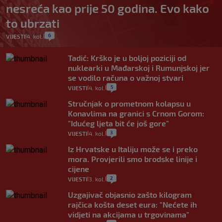
nesreća kao prije 50 godina. Evo kako
to ubrzati
6
VIJESTI
4. kol.
|
|
Tadić: Krško je u boljoj poziciji od
nuklearki u Mađarskoj i Rumunjskoj jer
se vodilo računa o važnoj stvari
5
VIJESTI
4. kol.
|
|
Stručnjak o prometnom kolapsu u
Konavlima na granici s Crnom Gorom:
"Idućeg ljeta bit će još gore"
3
VIJESTI
4. kol.
|
|
Iz Hrvatske u Italiju može se i preko
mora. Provjerili smo brodske linije i
cijene
2
VIJESTI
3. kol.
|
|
Uzgajivač objasnio zašto kilogram
rajčica košta deset eura: "Nećete ih
vidjeti na akcijama u trgovinama"