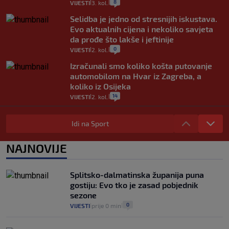
8
VIJESTI
3. kol.
|
|
Selidba je jedno od stresnijih iskustava.
Evo aktualnih cijena i nekoliko savjeta
da prođe što lakše i jeftinije
0
VIJESTI
2. kol.
|
|
Izračunali smo koliko košta putovanje
automobilom na Hvar iz Zagreba, a
koliko iz Osijeka
14
VIJESTI
2. kol.
|
|
"Kći je otišla na more, a zaboravila
zdravstvenu iskaznicu". Kakva su prava
Idi na Sport
pacijenata izvan mjesta prebivališta?
1
VIJESTI
1. kol.
NAJNOVIJE
|
|
Kako spriječiti nasilje? "Tako da glavni
junaci naših priča budu oni koji pomažu,
Splitsko-dalmatinska županija puna
a ne oni koji su pobijedili nekoga"
gostiju: Evo tko je zasad pobjednik
2
VIJESTI
30. srp.
|
|
sezone
0
VIJESTI
prije 0 min
|
|