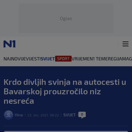
Oglas
NAJNOVIJE
VIJESTI
SVIJET
VRIJEME
N1 TEME
REGIJA
MAG
Krdo divljih svinja na autocesti u
Bavarskoj prouzročilo niz
nesreća
0
Hina
SVIJET
23. stu. 2021. 08:22
|
|
|