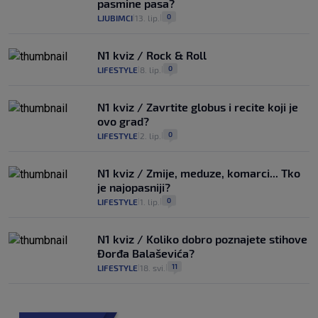
pasmine pasa?
0
LJUBIMCI
13. lip.
|
|
N1 kviz / Rock & Roll
0
LIFESTYLE
8. lip.
|
|
N1 kviz / Zavrtite globus i recite koji je
ovo grad?
0
LIFESTYLE
2. lip.
|
|
N1 kviz / Zmije, meduze, komarci... Tko
je najopasniji?
0
LIFESTYLE
1. lip.
|
|
N1 kviz / Koliko dobro poznajete stihove
Đorđa Balaševića?
11
LIFESTYLE
18. svi.
|
|