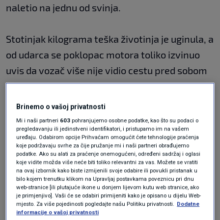
naletio na jednu od svinja.
Stotinjak kilograma teška životinja je uginula, a
od udarca se poklopac motora toliko izvinuo
uvis da vozač više nije vidio cestu pred sobom
te se zaletio u betonski odbojnik uz cestu.
Brinemo o vašoj privatnosti
Potom je drugi vozač naletio na truplo životinje
Mi i naši partneri
603
pohranjujemo osobne podatke, kao što su podaci o
pregledavanju ili jedinstveni identifikatori, i pristupamo im na vašem
i teško oštetio svoje vozilo.
uređaju. Odabirom opcije Prihvaćam omogućit ćete tehnologije praćenja
koje podržavaju svrhe za čije pružanje mi i naši partneri obrađujemo
podatke. Ako su alati za praćenje onemogućeni, određeni sadržaj i oglasi
Ostatak krda se preplašio, preskočio odbojnik i
koje vidite možda više neće biti toliko relevantni za vas. Možete se vratiti
na ovaj izbornik kako biste izmijenili svoje odabire ili povukli pristanak u
odjurio na suprotnu stranu autoceste gdje se
bilo kojem trenutku klikom na Upravljaj postavkama poveznicu pri dnu
web-stranice [ili plutajuće ikone u donjem lijevom kutu web stranice, ako
još jedan vozač sudario sa svinjom.
je primjenjivo]. Vaši će se odabiri primijeniti kako je opisano u dijelu Web-
mjesto. Za više pojedinosti pogledajte našu Politiku privatnosti.
Dodatne
informacije o vašoj privatnosti