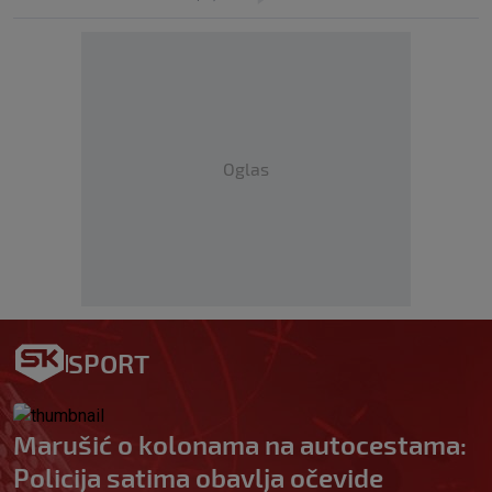
Oglas
SPORT
Marušić o kolonama na autocestama:
Policija satima obavlja očevide