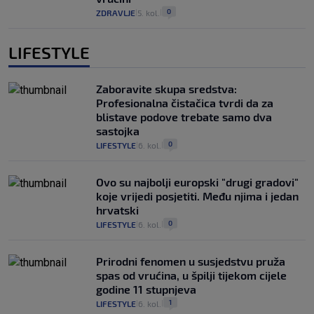
0
ZDRAVLJE
5. kol.
|
|
LIFESTYLE
Zaboravite skupa sredstva:
Profesionalna čistačica tvrdi da za
blistave podove trebate samo dva
sastojka
0
LIFESTYLE
6. kol.
|
|
Ovo su najbolji europski "drugi gradovi"
koje vrijedi posjetiti. Među njima i jedan
hrvatski
0
LIFESTYLE
6. kol.
|
|
Prirodni fenomen u susjedstvu pruža
spas od vrućina, u špilji tijekom cijele
godine 11 stupnjeva
1
LIFESTYLE
6. kol.
|
|