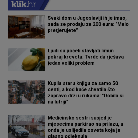
Svaki dom u Jugoslaviji ih je imao,
sada se prodaju za 200 eura: "Malo
pretjerujete"
Ljudi su počeli stavljati limun
pokraj kreveta: Tvrde da rješava
jedan veliki problem
Kupila staru knjigu za samo 50
centi, a kod kuće shvatila što
zapravo drži u rukama: "Dobila si
na lutriji"
Medicinsko sestri susjed je
mjesecima parkirao na prilazu, a
onda je uslijedila osveta koja je
glasno odjeknula