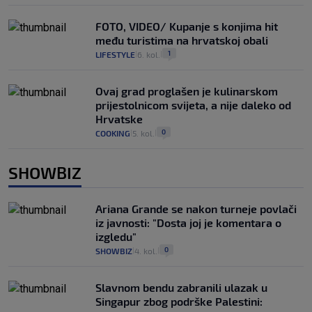
FOTO, VIDEO/ Kupanje s konjima hit
među turistima na hrvatskoj obali
1
LIFESTYLE
6. kol.
|
|
Ovaj grad proglašen je kulinarskom
prijestolnicom svijeta, a nije daleko od
Hrvatske
0
COOKING
5. kol.
|
|
SHOWBIZ
Ariana Grande se nakon turneje povlači
iz javnosti: "Dosta joj je komentara o
izgledu"
0
SHOWBIZ
4. kol.
|
|
Slavnom bendu zabranili ulazak u
Singapur zbog podrške Palestini: