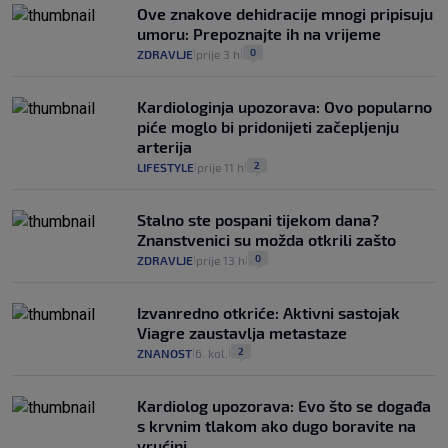
Ove znakove dehidracije mnogi pripisuju
umoru: Prepoznajte ih na vrijeme
0
ZDRAVLJE
prije 3 h
|
|
Kardiologinja upozorava: Ovo popularno
piće moglo bi pridonijeti začepljenju
arterija
2
LIFESTYLE
prije 11 h
|
|
Stalno ste pospani tijekom dana?
Znanstvenici su možda otkrili zašto
0
ZDRAVLJE
prije 13 h
|
|
Izvanredno otkriće: Aktivni sastojak
Viagre zaustavlja metastaze
2
ZNANOST
6. kol.
|
|
Kardiolog upozorava: Evo što se događa
s krvnim tlakom ako dugo boravite na
vrućini