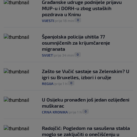
Građanske udruge podnijele prijavu
MUP-u i DORH-u zbog ustaških
pozdrava u Kninu
0
VIJESTI
prije 18 min
|
|
Španjolska policija uhitila 77
osumnjičenih za krijumčarenje
migranata
0
SVIJET
prije 34 min
|
|
Zašto se Vučić sastaje sa Zelenskim? U
igri su Bruxelles, izbori i oružje
0
REGIJA
prije 1 h
|
|
U Osijeku pronađen još jedan ozlijeđeni
muškarac
0
CRNA KRONIKA
prije 1 h
|
|
Radojčić: Pogledom na sasušena stabla
moglo se zaključiti o onečišćenju u