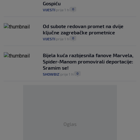
Gospiću
0
VIJESTI
prije 1 h
|
|
Od subote redovan promet na dvije
ključne zagrebačke prometnice
0
VIJESTI
prije 1 h
|
|
Bijela kuća razbjesnila fanove Marvela,
Spider-Manom promovirali deportacije:
Sramim se!
0
SHOWBIZ
prije 1 h
|
|
Oglas