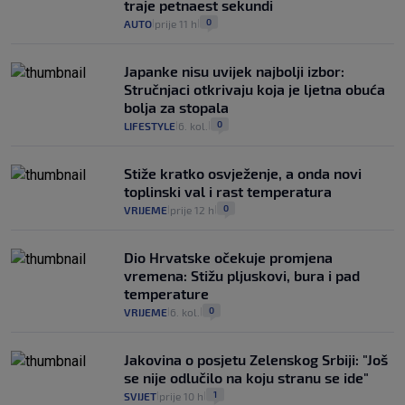
traje petnaest sekundi
0
AUTO
prije 11 h
|
|
Japanke nisu uvijek najbolji izbor:
Stručnjaci otkrivaju koja je ljetna obuća
bolja za stopala
0
LIFESTYLE
6. kol.
|
|
Stiže kratko osvježenje, a onda novi
toplinski val i rast temperatura
0
VRIJEME
prije 12 h
|
|
Dio Hrvatske očekuje promjena
vremena: Stižu pljuskovi, bura i pad
temperature
0
VRIJEME
6. kol.
|
|
Jakovina o posjetu Zelenskog Srbiji: "Još
se nije odlučilo na koju stranu se ide"
1
SVIJET
prije 10 h
|
|