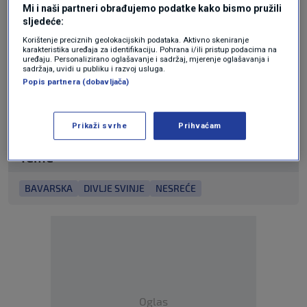
Ukupna šteta procjenjuje se na 30.000 eura. U
Mi i naši partneri obrađujemo podatke kako bismo pružili
sljedeće:
nizu nesreća nitko od ljudi nije ozlijeđen.
Korištenje preciznih geolokacijskih podataka. Aktivno skeniranje
karakteristika uređaja za identifikaciju. Pohrana i/ili pristup podacima na
uređaju. Personalizirano oglašavanje i sadržaj, mjerenje oglašavanja i
sadržaja, uvidi u publiku i razvoj usluga.
N1 pratite putem aplikacija
Popis partnera (dobavljača)
za
Android
|
iPhone/iPad
i društvenih
mreža
Twitter
|
Facebook
|
Instagram
.
Prikaži svrhe
Prihvaćam
Teme
BAVARSKA
DIVLJE SVINJE
NESREĆE
Oglas